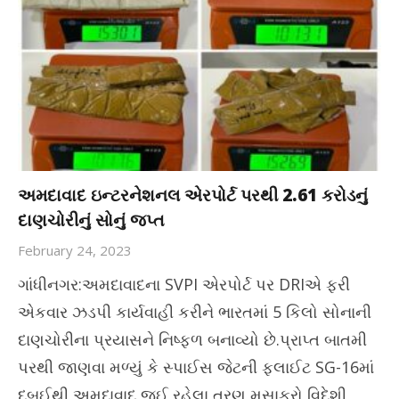
અમદાવાદ ઇન્ટરનેશનલ એરપોર્ટ પરથી 2.61 કરોડનું
દાણચોરીનું સોનું જપ્ત
February 24, 2023
ગાંધીનગર:અમદાવાદના SVPI એરપોર્ટ પર DRIએ ફરી
એકવાર ઝડપી કાર્યવાહી કરીને ભારતમાં 5 કિલો સોનાની
દાણચોરીના પ્રયાસને નિષ્ફળ બનાવ્યો છે.પ્રાપ્ત બાતમી
પરથી જાણવા મળ્યું કે સ્પાઈસ જેટની ફ્લાઈટ SG-16માં
દુબઈથી અમદાવાદ જઈ રહેલા ત્રણ મુસાફરો વિદેશી