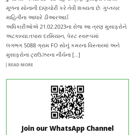
મૂળના સોનાની દાણચોરી કરે તેવી શક્યતા છે. ગુપ્તચર
માહિતીના આધારે ડીઆરઆઈ
અધિકારીઓએ 21.02.2023ના રોજ આ ત્રણ મુસાફરોને
અટકાવ્યા.તપાસ દરમિયાન, પેસ્ટ સ્વરૂપમાં
લગભગ 5088 ગ્રામ FO સોનું કમરના વિસ્તારમાં અને
મુસાફરોના ટ્રાઉઝરના નીચેના […]
READ MORE
Join our WhatsApp Channel