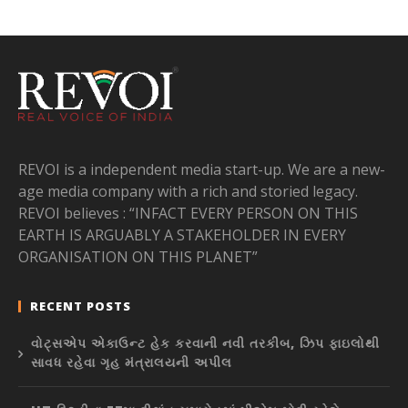
REVOI is a independent media start-up. We are a new-
age media company with a rich and storied legacy.
REVOI believes : “INFACT EVERY PERSON ON THIS
EARTH IS ARGUABLY A STAKEHOLDER IN EVERY
ORGANISATION ON THIS PLANET”
RECENT POSTS
વોટ્સએપ એકાઉન્ટ હેક કરવાની નવી તરકીબ, ઝિપ ફાઇલોથી
સાવધ રહેવા ગૃહ મંત્રાલયની અપીલ