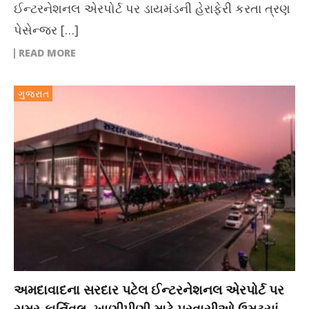
ઈન્ટરનેશનલ એરપોર્ટ પર ડાયમંડની હેરાફેરી કરતા ત્રણ
પેસેન્જર […]
READ MORE
ગુજરાત
અમદાવાદના સરદાર પટેલ ઈન્ટરનેશનલ એરપોર્ટ પર