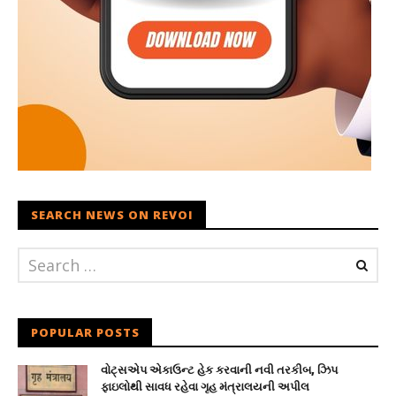
SEARCH NEWS ON REVOI
POPULAR POSTS
વોટ્સએપ એકાઉન્ટ હેક કરવાની નવી તરકીબ, ઝિપ
ફાઇલોથી સાવધ રહેવા ગૃહ મંત્રાલયની અપીલ