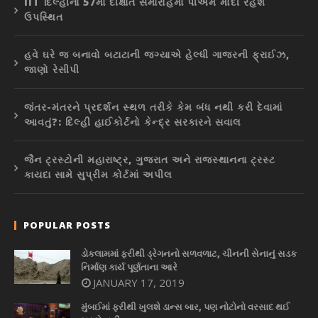
IIT દિલ્હીના 57મા દીક્ષાંત સમારોહમાં પીએમ મોદી રહેશે
ઉપસ્થિત
હવે ઘરે જ બનાવો બટાટાની જગ્યાએ હેલ્ધી ગાજરની ફ્રાઈઝ,
જાણો રેસીપી
જંતર-મંતરને પ્રદર્શન સ્થળ તરીકે કેમ બંધ નથી કરી દેવામાં
આવતું?: દિલ્હી હાઈકોર્ટનો કેન્દ્ર સરકારને સવાલ
જૈન ટ્રસ્ટોની મહારાષ્ટ્ર, ગુજરાત અને રાજસ્થાનના ટ્રસ્ટ
કાયદા સામે સુપ્રીમ કોર્ટમાં અપીલ
POPULAR POSTS
ડોકલામમાં ફરીથી ડ્રેગનનો સળવળાટ, ચીનની સેનાનું સડક
નિર્માણ કાર્ય પૂર્ણતાના આરે
JANUARY 17, 2019
મુંબઈમાં ફરીથી ખુલશે ડાન્સ બાર, પણ નોટોનો વરસાદ થઈ