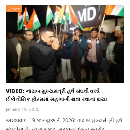
ગુજરાત
VIDEO: નાયબ મુખ્યમંત્રી હર્ષ સંઘવી વર્લ્ડ
ઈકોનોમિક ફોરમમાં સહભાગી થવા રવાના થયા
January 19, 2026
અમદાવાદ, 19 જાન્યુઆરી 2026: નાયબ મુખ્યમંત્રી હર્ષ
સંઘવીના નેતૃત્વમાં રાજ્ય સરકારનું ઉચ્ચ સ્તરીય