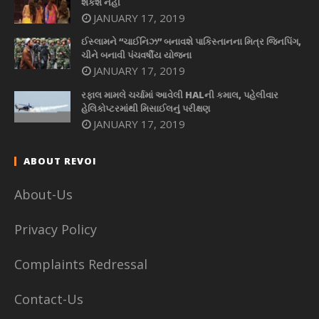
શકશે નહીં
JANUARY 17, 2019
ઈસ્લામને “ચાઈનિઝ” બનાવશે પાકિસ્તાનના મિત્ર જિનપિંગ,
ચીને બનાવી પંચવર્ષીય યોજના
JANUARY 17, 2019
રફાલ મામલે ચર્ચામાં આવેલી HALની કમાલ, પહેલીવાર
હેલિકોપ્ટરમાંથી મિસાઈલનું પરીક્ષણ
JANUARY 17, 2019
ABOUT REVOI
About-Us
Privacy Policy
Complaints Redressal
Contact-Us