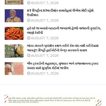
AUGUST 7, 2026
IIT દિલ્હીના 57મા દીક્ષાંત સમારોહમાં પીએમ મોદી રહેશે
ઉપસ્થિત
AUGUST 7, 2026
હવે ઘરે જ બનાવો બટાટાની જગ્યાએ હેલ્ધી ગાજરની ફ્રાઈઝ,
જાણો રેસીપી
AUGUST 7, 2026
જંતર-મંતરને પ્રદર્શન સ્થળ તરીકે કેમ બંધ નથી કરી દેવામાં
આવતું?: દિલ્હી હાઈકોર્ટનો કેન્દ્ર સરકારને સવાલ
AUGUST 7, 2026
જૈન ટ્રસ્ટોની મહારાષ્ટ્ર, ગુજરાત અને રાજસ્થાનના ટ્રસ્ટ
કાયદા સામે સુપ્રીમ કોર્ટમાં અપીલ
AUGUST 7, 2026