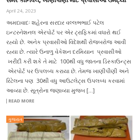
સમર કાર્નિવલ, ખાણીપીણી માટે પ્રવાસીઓ ઉમટ્યાં
April 24, 2023
અમદાવાદઃ શહેરના સરદાર વલ્લભભાઈ પટેલ
ઇન્ટરનેશનલ એરપોર્ટ પર એર ટ્રાફિકમાં વધારો થઈ
રહ્યો છે. અનેક પ્રવાસીઓ વિદેશથી રોજબરોજ આવી
રહ્યા છે. ત્યારે ઉનાળુ વેકેશન દરમિયાન પ્રવાસીઓ
ખરીદી કરી શકે તે માટે 100થી વધુ જાતના ડિસ્કાઉન્ટ્સ
એરપોર્ટ પર ઉપલબ્ધ કરાયા છે. તેમજ ખાણીપીણી અને
રિટેલના પણ 30થી વધુ આઉટલેટ્સ ઉપલબ્ધ કરવામાં
આવ્યા છે. સૂત્રોના જણાવ્યા મુજબ […]
READ MORE
ગુજરાત