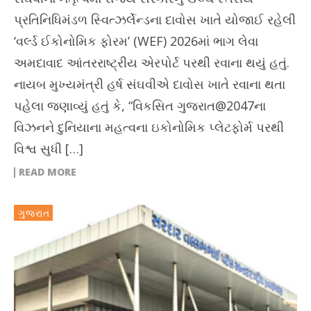
પ્રતિનિધિમંડળ સ્વિત્ઝર્લેન્ડના દાવોસ ખાતે યોજાઈ રહેલી
‘વર્લ્ડ ઈકોનોમિક ફોરમ’ (WEF) 2026માં ભાગ લેવા
અમદાવાદ આંતરરાષ્ટ્રીય એરપોર્ટ પરથી રવાના થયું હતું.
નાયબ મુખ્યમંત્રી હર્ષ સંઘવીએ દાવોસ ખાતે રવાના થતા
પહેલા જણાવ્યું હતું કે, “વિકસિત ગુજરાત@2047ના
વિઝનને દુનિયાના મહત્વના ઇકોનોમિક પ્લેટફોર્મ પરથી
વિશ્વ સુધી […]
READ MORE
ગુજરાત