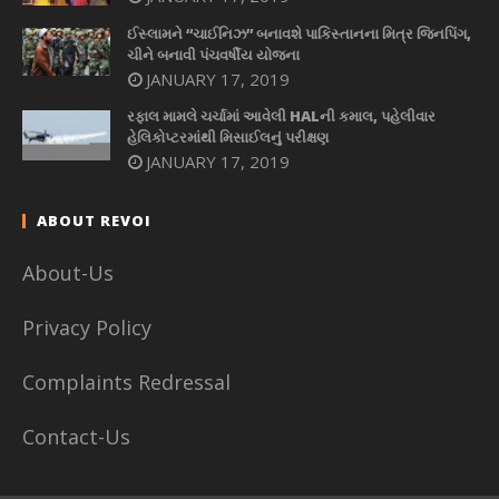
ઈસ્લામને “ચાઈનિઝ” બનાવશે પાકિસ્તાનના મિત્ર જિનપિંગ,
ચીને બનાવી પંચવર્ષીય યોજના
JANUARY 17, 2019
રફાલ મામલે ચર્ચામાં આવેલી HALની કમાલ, પહેલીવાર
હેલિકોપ્ટરમાંથી મિસાઈલનું પરીક્ષણ
JANUARY 17, 2019
ABOUT REVOI
About-Us
Privacy Policy
Complaints Redressal
Contact-Us