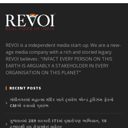
REVOI is a independent media start-up. We are a new-
age media company with a rich and storied legacy.
REVOI believes : “INFACT EVERY PERSON ON THIS
EARTH IS ARGUABLY A STAKEHOLDER IN EVERY
ORGANISATION ON THIS PLANET”
RECENT POSTS
ગાંધીનગરમાં મહાત્મા મંદિર ખાતે ટ્રાવેલ એન્ડ ટુરિઝમ ફેરનો
CMએ કરાવ્યો પ્રારંભ
ગુજરાતમાં 289 સરકારી ITIમાં વૃક્ષારોપણ અભિયાન, 10
હજારથી વધુ રોપાઓનું વાવેતર