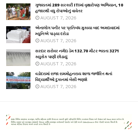
ગુજરાતમાં 289 સરકારી ITIમાં વૃક્ષારોપણ અભિયાન, 10
હજારથી વધુ રોપાઓનું વાવેતર
AUGUST 7, 2026
એનાલોગ પનીર પર પ્રતિબંધ મુકાયા બાદ અમદાવાદમાં
મ્યુનિએ પાડ્યા દરોડા
AUGUST 7, 2026
સરદાર સરોવર નર્મદા ડેમ 132.70 મીટર ભરાતા 3271
ક્યુસેક પાણી છોડાયું
AUGUST 7, 2026
વડોદરામાં રાજા રામમોહનરાય શાળા જર્જરિત થતાં
વિદ્યાર્થીઓ દુકાનમાં બેસી ભણશે
AUGUST 7, 2026