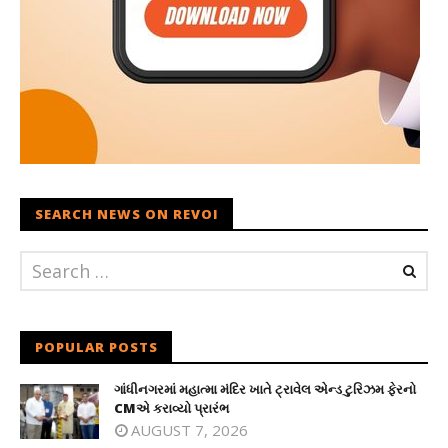
SEARCH NEWS ON REVOI
POPULAR POSTS
ગાંધીનગરમાં મહાત્મા મંદિર ખાતે ટ્રાવેલ એન્ડ ટુરિઝમ ફેરનો
CMએ કરાવ્યો પ્રારંભ
AUGUST 7, 2026