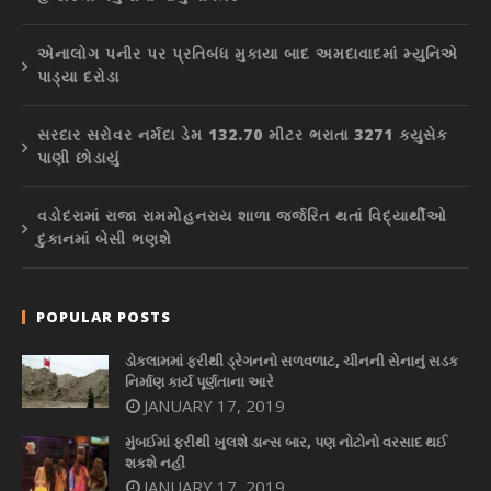
એનાલોગ પનીર પર પ્રતિબંધ મુકાયા બાદ અમદાવાદમાં મ્યુનિએ
પાડ્યા દરોડા
સરદાર સરોવર નર્મદા ડેમ 132.70 મીટર ભરાતા 3271 ક્યુસેક
પાણી છોડાયું
વડોદરામાં રાજા રામમોહનરાય શાળા જર્જરિત થતાં વિદ્યાર્થીઓ
દુકાનમાં બેસી ભણશે
POPULAR POSTS
ડોકલામમાં ફરીથી ડ્રેગનનો સળવળાટ, ચીનની સેનાનું સડક
નિર્માણ કાર્ય પૂર્ણતાના આરે
JANUARY 17, 2019
મુંબઈમાં ફરીથી ખુલશે ડાન્સ બાર, પણ નોટોનો વરસાદ થઈ
શકશે નહીં
JANUARY 17, 2019