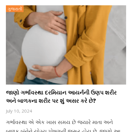
ગુજરાતી
જાણો ગર્ભાવસ્થા દરમિયાન આયર્નની ઉણપ શરીર
અને બાળકના શરીર પર શું અસર કરે છે?
July 10, 2024
ગર્ભાવસ્થા એ એક ખાસ સમય છે જ્યારે માતા અને
બાળક બંનેને યોગ્ય પોષણની જરૂર હોય છે. જાણો આ