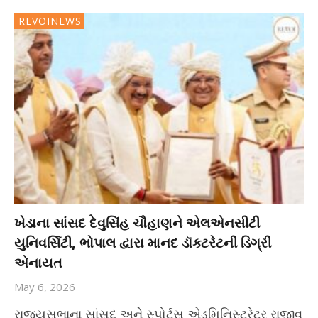
REVOINEWS
ખેડાના સાંસદ દેવુસિંહ ચૌહાણને એલએનસીટી
યુનિવર્સિટી, ભોપાલ દ્વારા માનદ ડૉક્ટરેટની ડિગ્રી
એનાયત
May 6, 2026
રાજ્યસભાના સાંસદ અને સ્પોર્ટ્સ એડમિનિસ્ટ્રેટર રાજીવ