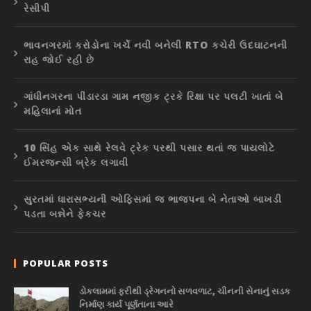
રેસીપી
ભાવનગરમાં કરોડોના ખર્ચે નવી બનેલી RTO કચેરી ઉદઘાટનની
રાહ જોઈ રહી છે
ગાંધીનગરના પીંડારડા ગામ નજીક ટ્રકે રિક્ષા પર પલટી ખાતાં બે
મહિલાનાં મોત
10 સિંહ એક સાથે રેલવે ટ્રેક પરથી પસાર થતાં જ પાયલોટે
ઈમરજન્સી બ્રેક લગાવી
સુરતમાં ધારાસભ્યની ઓફિસમાં જ ભાજપના બે નેતાઓ બાખડી
પડતા બન્નેને ફેકચર
POPULAR POSTS
ડોકલામમાં ફરીથી ડ્રેગનનો સળવળાટ, ચીનની સેનાનું સડક
નિર્માણ કાર્ય પૂર્ણતાના આરે