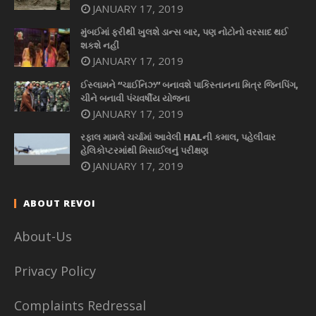
JANUARY 17, 2019
મુંબઈમાં ફરીથી ખુલશે ડાન્સ બાર, પણ નોટોનો વરસાદ થઈ
શકશે નહીં
JANUARY 17, 2019
ઈસ્લામને “ચાઈનિઝ” બનાવશે પાકિસ્તાનના મિત્ર જિનપિંગ,
ચીને બનાવી પંચવર્ષીય યોજના
JANUARY 17, 2019
રફાલ મામલે ચર્ચામાં આવેલી HALની કમાલ, પહેલીવાર
હેલિકોપ્ટરમાંથી મિસાઈલનું પરીક્ષણ
JANUARY 17, 2019
ABOUT REVOI
About-Us
Privacy Policy
Complaints Redressal