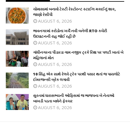
ચોમાસામાં બનાવો ટેસ્ટી રેસ્ટોરન્ટ સ્ટાઈલ મકાઈનું શાક,
જાણો રેસીપી
AUGUST 6, 2026
ભાવનગરમાં કરોડોના ખર્ચે નવી બનેલી RTO કચેરી
ઉદઘાટનની રાહ જોઈ રહી છે
AUGUST 6, 2026
ગાંધીનગરના પીંડારડા ગામ નજીક ટ્રકે રિક્ષા પર પલટી ખાતાં બે
મહિલાનાં મોત
AUGUST 6, 2026
10 સિંહ એક સાથે રેલવે ટ્રેક પરથી પસાર થતાં જ પાયલોટે
ઈમરજન્સી બ્રેક લગાવી
AUGUST 6, 2026
સુરતમાં ધારાસભ્યની ઓફિસમાં જ ભાજપના બે નેતાઓ
બાખડી પડતા બન્નેને ફેકચર
AUGUST 6, 2026