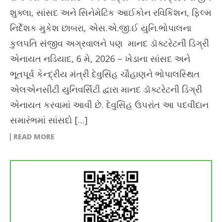
શુક્લા, સાંસદ અને સિનેમેટિક આઈકોન રવિકિશન, ફિલ્મ
નિર્દેશક મુકેશ છાબરા, એસ.એ.જી.ઈ યુનિ.ભોપાલના
કુલપતિ સંજીવ અગ્રવાલને પણ માનદ ડૉક્ટરેટની ડિગ્રી
એનાયત નડિયાદ, 6 મે, 2026 – ખેડાના સાંસદ અને
ભૂતપૂર્વ કેન્દ્રીય મંત્રી દેવુસિંહ ચૌહાણને ભોપાલસ્થિત
એલએનસીટી યુનિવર્સિટી દ્વારા માનદ ડૉક્ટરેટની ડિગ્રી
એનાયત કરવામાં આવી છે. દેવુસિંહ ઉપરાંત આ પદવીદાન
સમારંભમાં સાંસદો […]
READ MORE