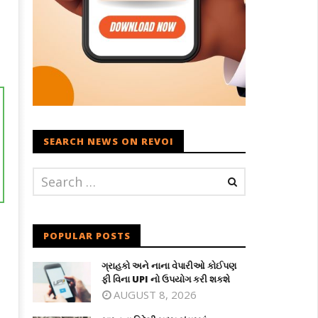
SEARCH NEWS ON REVOI
POPULAR POSTS
ગ્રાહકો અને નાના વેપારીઓ કોઈપણ
ફી વિના UPI નો ઉપયોગ કરી શકશે
AUGUST 8, 2026