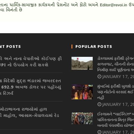
NT POSTS
POPULAR POSTS
કો અને નાના વેપારીઓ કોઈપણ ફી
ડોકલામમાં ફરીથી ડ્રેગ
સળવળાટ, ચીનની સેનાન
UPI નો ઉપયોગ કરી શકશે
નિર્માણ કાર્ય પૂર્ણતાના 
JANUARY 17, 2
 વિદેશી મુદ્રા ભંડારમાં જબરદસ્ત
મુંબઈમાં ફરીથી ખુલશે ડ
, 692.9 અબજ ડૉલર પર પહોંચ્યું
પણ નોટોનો વરસાદ થઈ
સ રિઝર્વ
નહીં
JANUARY 17, 2
 મોટાભાગના રાજ્યોમાં હાલ
ઈસ્લામને “ચાઈનિઝ” 
ી માહોલ, આસામ-મેઘાલયમાં રેડ
પાકિસ્તાનના મિત્ર જિન
બનાવી પંચવર્ષીય યોજન
JANUARY 17, 2