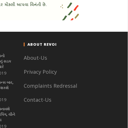
ABOUT REVOI
નનો
About-Us
ું સડક
આરે
Privacy Policy
019
ાન્સ બાર,
Complaints Redressal
 શકશે
Contact-Us
019
બનાવશે
પિંગ, ચીને
ા
019