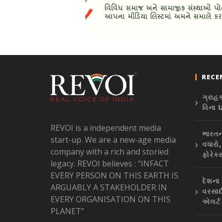
RECE
ગ્રાહ
વિના 
REVOI is a independent media
ભારતના
start-up. We are a new-age media
વધારો
company with a rich and storied
ફોરેક્
legacy. REVOI believes : “INFACT
EVERY PERSON ON THIS EARTH IS
દેશના
ARGUABLY A STAKEHOLDER IN
વરસાદ
EVERY ORGANISATION ON THIS
એલર્ટ
PLANET”