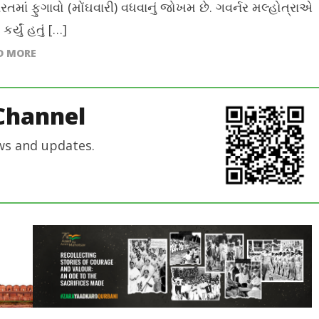
રતમાં ફુગાવો (મોંઘવારી) વધવાનું જોખમ છે. ગવર્નર મલ્હોત્રાએ
 કર્યું હતું […]
D MORE
Channel
ws and updates.