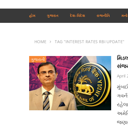
હોમ
ગુજરાત
દેશ-વિદેશ
રાજનીતિ
મનો
HOME
TAG "INTEREST RATES RBI UPDATE"
મિડલ
ગુજરાતી
સંજ
April
મુંબ
ગવર્
રહેલ
અમેરિ
જણાવ