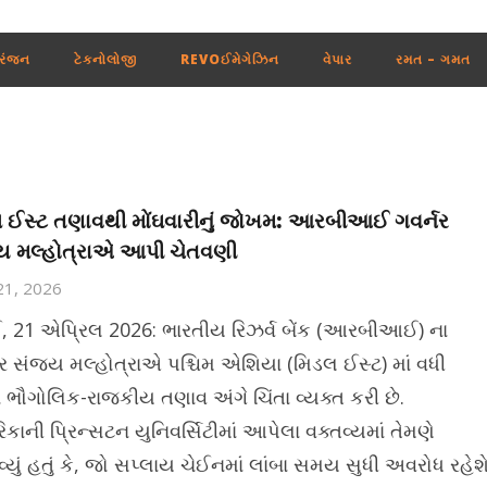
રંજન
ટેકનોલોજી
REVOઈમેગેઝિન
વેપાર
રમત – ગમત
 ઈસ્ટ તણાવથી મોંઘવારીનું જોખમ: આરબીઆઈ ગવર્નર
ય મલ્હોત્રાએ આપી ચેતવણી
 21, 2026
ઈ, 21 એપ્રિલ 2026: ભારતીય રિઝર્વ બેંક (આરબીઆઈ) ના
નર સંજય મલ્હોત્રાએ પશ્ચિમ એશિયા (મિડલ ઈસ્ટ) માં વધી
ા ભૌગોલિક-રાજકીય તણાવ અંગે ચિંતા વ્યક્ત કરી છે.
કાની પ્રિન્સટન યુનિવર્સિટીમાં આપેલા વક્તવ્યમાં તેમણે
્યું હતું કે, જો સપ્લાય ચેઈનમાં લાંબા સમય સુધી અવરોધ રહેશ