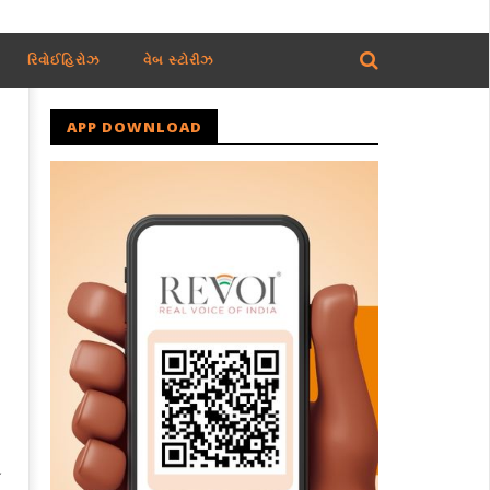
રિવોઈહિરોઝ
વેબ સ્ટોરીઝ
APP DOWNLOAD
ે