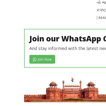
તો ભા
સ્પષ્ટ
REA
Join our WhatsApp 
And stay informed with the latest ne
Join Now