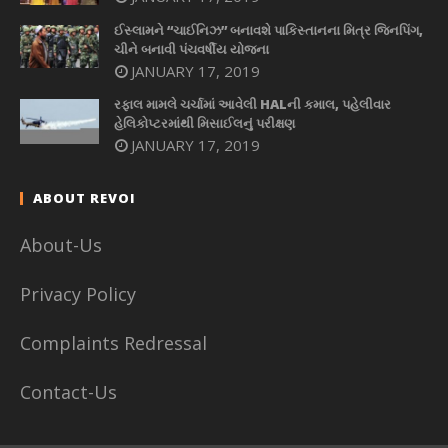
ઈસ્લામને “ચાઈનિઝ” બનાવશે પાકિસ્તાનના મિત્ર જિનપિંગ,
ચીને બનાવી પંચવર્ષીય યોજના
JANUARY 17, 2019
રફાલ મામલે ચર્ચામાં આવેલી HALની કમાલ, પહેલીવાર
હેલિકોપ્ટરમાંથી મિસાઈલનું પરીક્ષણ
JANUARY 17, 2019
ABOUT REVOI
About-Us
Privacy Policy
Complaints Redressal
Contact-Us