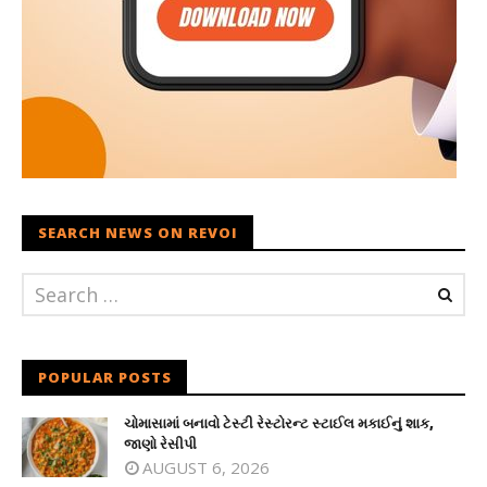
SEARCH NEWS ON REVOI
POPULAR POSTS
ચોમાસામાં બનાવો ટેસ્ટી રેસ્ટોરન્ટ સ્ટાઈલ મકાઈનું શાક,
જાણો રેસીપી
AUGUST 6, 2026