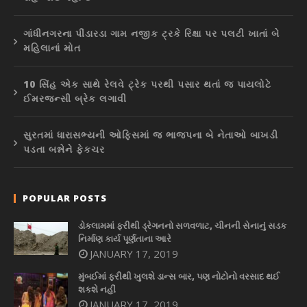
ગાંધીનગરના પીંડારડા ગામ નજીક ટ્રકે રિક્ષા પર પલટી ખાતાં બે
મહિલાનાં મોત
10 સિંહ એક સાથે રેલવે ટ્રેક પરથી પસાર થતાં જ પાયલોટે
ઈમરજન્સી બ્રેક લગાવી
સુરતમાં ધારાસભ્યની ઓફિસમાં જ ભાજપના બે નેતાઓ બાખડી
પડતા બન્નેને ફેકચર
POPULAR POSTS
ડોકલામમાં ફરીથી ડ્રેગનનો સળવળાટ, ચીનની સેનાનું સડક
નિર્માણ કાર્ય પૂર્ણતાના આરે
JANUARY 17, 2019
મુંબઈમાં ફરીથી ખુલશે ડાન્સ બાર, પણ નોટોનો વરસાદ થઈ
શકશે નહીં
JANUARY 17, 2019