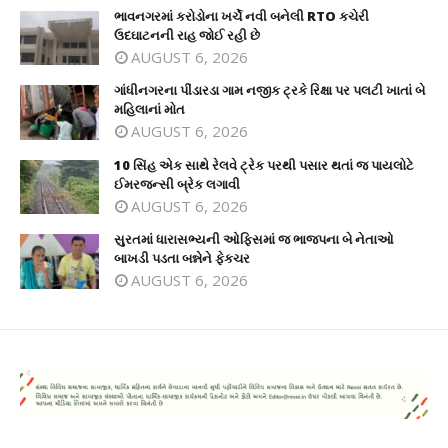
ભાવનગરમાં કરોડોના ખર્ચે નવી બનેલી RTO કચેરી
ઉદઘાટનની રાહ જોઈ રહી છે
AUGUST 6, 2026
ગાંધીનગરના પીંડારડા ગામ નજીક ટ્રકે રિક્ષા પર પલટી ખાતાં બે
મહિલાનાં મોત
AUGUST 6, 2026
10 સિંહ એક સાથે રેલવે ટ્રેક પરથી પસાર થતાં જ પાયલોટે
ઈમરજન્સી બ્રેક લગાવી
AUGUST 6, 2026
સુરતમાં ધારાસભ્યની ઓફિસમાં જ ભાજપના બે નેતાઓ
બાખડી પડતા બન્નેને ફેકચર
AUGUST 6, 2026