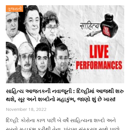
ગુજરાતી
સાહિત્ય આજતકની નવાજૂની : દિલ્હીમાં આજથી શરુ
થશે, સૂર અને શબ્દોનો મહાકુંભ, જાણો શું છે ખાસ!
November 18, 2022
દિલ્હી: કોરોના કાળ પછી બે વર્ષે સાહિત્યના શબ્દો અને
સૂરનો મહાકુંભ ફરીથી તેના પાંચમા સંસ્કરણ સાથે પાછો