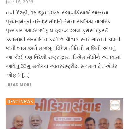
June 16, 2026
નવી દિલ્હી, 16 જૂન 2026: સ્લોવાકિયાએ ભારતના
પ્રધાનમંત્રી નરેન્દ્ર મોદીને તેમના સર્વોચ્ચ નાગરિક
પુરસ્કાર ‘ઓર્ડર ઓફ ધ વ્હાઇટ ડબલ ક્રોસ’ (ફર્સ્ટ
ક્લાસ)થી સન્માનિત કર્યા છે. વૈશ્વિક સ્તરે ભારતની વધતી
જતી શાખ અને મજબૂત વિદેશ નીતિની સાબિતી આપતું
આ કોઈ પણ વિદેશી રાષ્ટ્ર દ્વારા પીએમ મોદીને આપવામાં
આવેલું 33મું સર્વોચ્ચ આંતરરાષ્ટ્રીય સન્માન છે. ‘ઓર્ડર
ઓફ ધ […]
READ MORE
REVOINEWS