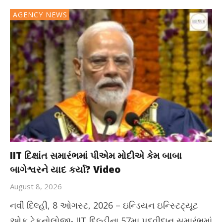
AGENCY NEWS
IIT દિક્ષાંત સમારંભમાં પીએમ મોદીએ કેમ બાબા
બાગેશ્વરને યાદ કર્યા? Video
August 8, 2026
નવી દિલ્હી, 8 ઓગસ્ટ, 2026 – ઇન્ડિયન ઇન્સ્ટિટ્યૂટ
ઓફ ટેકનોલોજી- IIT દિલ્હીના 57મા પદવીદાન સમારંભમાં