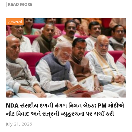
READ MORE
ગુજરાતી
NDA સંસદીય દળની મંગળ મિલન બેઠક: PM મોદીએ
નીટ વિવાદ અને સત્રની વ્યૂહરચના પર ચર્ચા કરી
July 21, 2026