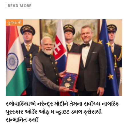
READ MORE
ગુજરાતી
સ્લોવાકિયાએ નરેન્દ્ર મોદીને તેમના સર્વોચ્ચ નાગરિક
પુરસ્કાર ઓર્ડર ઓફ ધ વ્હાઇટ ડબલ ક્રોસથી
સન્માનિત કર્યા