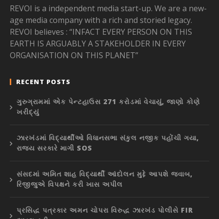
REVOI is a independent media start-up. We are a new-
age media company with a rich and storied legacy.
REVOI believes : “INFACT EVERY PERSON ON THIS
EARTH IS ARGUABLY A STAKEHOLDER IN EVERY
ORGANISATION ON THIS PLANET”
RECENT POSTS
ગુરુગ્રામમાં એક પેન્ટહાઉસ 271 કરોડમાં વેચાયું, જાણો કોણે
ખરીદ્યું
ઝારખંડમાં વિદ્યાર્થીઓ વિધાનસભા સંકુલ નજીક પહોંચી ગયા,
રાજ્ય સરકારે માગી SOS
સંસદમાં અમિત શાહ વિદ્યાર્થી આંદોલન મુદ્દે આપશે જવાબ,
રિજીજુએ વિપક્ષને કરી ખાસ અપીલ
પ્રસિદ્ધ પત્રકાર અમન ચોપરા વિરુદ્ધ ઝારખંડ પોલીસે FIR