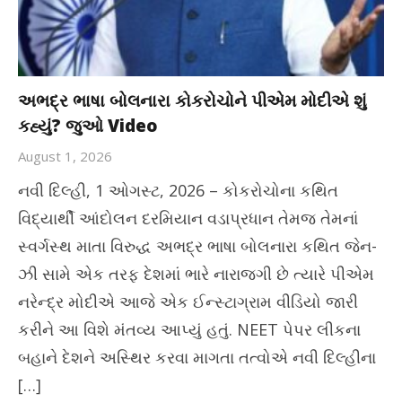
અભદ્ર ભાષા બોલનારા કોકરોચોને પીએમ મોદીએ શું
કહ્યું? જુઓ Video
August 1, 2026
નવી દિલ્હી, 1 ઓગસ્ટ, 2026 – કોકરોચોના કથિત
વિદ્યાર્થી આંદોલન દરમિયાન વડાપ્રધાન તેમજ તેમનાં
સ્વર્ગસ્થ માતા વિરુદ્ધ અભદ્ર ભાષા બોલનારા કથિત જેન-
ઝી સામે એક તરફ દેશમાં ભારે નારાજગી છે ત્યારે પીએમ
નરેન્દ્ર મોદીએ આજે એક ઈન્સ્ટાગ્રામ વીડિયો જારી
કરીને આ વિશે મંતવ્ય આપ્યું હતું. NEET પેપર લીકના
બહાને દેશને અસ્થિર કરવા માગતા તત્વોએ નવી દિલ્હીના
[…]