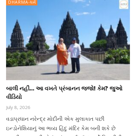
DHARMA-ધર્મ
બાલી નહીં… આ વખતે પ્રંબાનન જજો! કેમ? જુઓ
વીડિયો
July 8, 2026
વડાપ્રધાન નરેન્દ્ર મોદીની એક મુલાકાત પછી
ઇન્ડોનેશિયાનું આ ભવ્ય હિંદુ મંદિર કેમ બની શકે છે