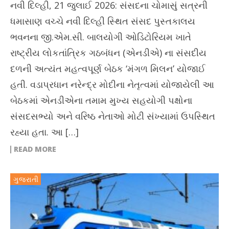
નવી દિલ્હી, 21 જુલાઈ 2026: સંસદના ચોમાસું સત્રની
ધમાસાણ વચ્ચે નવી દિલ્હી સ્થિત સંસદ પુસ્તકાલય
ભવનના જી.એમ.સી. બાલયોગી ઓડિટોરિયમ ખાતે
રાષ્ટ્રીય લોકતાંત્રિક ગઠબંધન (એનડીએ) ના સંસદીય
દળની અત્યંત મહત્વપૂર્ણ બેઠક ‘મંગળ મિલન’ યોજાઈ
હતી. વડાપ્રધાન નરેન્દ્ર મોદીના નેતૃત્વમાં યોજાયેલી આ
બેઠકમાં એનડીએના તમામ મુખ્ય સહયોગી પક્ષોના
સંસદસભ્યો અને વરિષ્ઠ નેતાઓ મોટી સંખ્યામાં ઉપસ્થિત
રહ્યા હતા. આ […]
READ MORE
ગુજરાતી