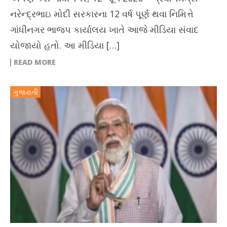
નરેન્દ્રભાઇ મોદી સરકારના 12 વર્ષ પૂર્ણ થવા નિમિત્તે
ગાંધીનગર ભાજપ કાર્યાલય ખાતે આજે મીડિયા સંવાદ
યોજાયો હતો. આ મીડિયા […]
READ MORE
ગુજરાતી