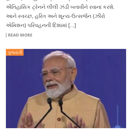
ઐતિહાસિક ટ્રેનને લીલી ઝંડી બતાવીને રવાના કરશે.
આને સ્વચ્છ, હરિત અને શૂન્ય-ઉત્સર્જન (ઝીરો
એમિશન) પરિવહનની દિશામાં […]
READ MORE
ગુજરાતી