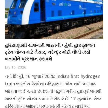
હરિયાણાથી ચાલનારી ભારતની પહેલી હાઇડ્રોજન
ટ્રેન લોન્ચ માટે તૈયાર, નરેન્દ્ર મોદી લીલી ઝંડી
બતાવીને પ્રસ્થાન કરાવશે
July 16, 2026
નવી દિલ્હી, 16 જુલાઈ 2026: India’s first hydrogen
train ભારતીય રેલવેના ઇતિહાસમાં એક નવો અધ્યાય
જોડાવા જઈ રહ્યો છે. દેશની પહેલી ગ્રીન હાઇડ્રોજનથી
ચાલતી ટ્રેન લોન્ચ થવા માટે તૈયાર છે. 17 જુલાઈના રોજ
હરિયાણાના જીંદથી પ્રધાનમંત્રી નરેન્દ્ર મોદી આ