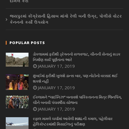
દાખલ કરી
જયપુરમાં કોંગ્રેસની હિસાબ માંગો રેલી બની ઉગ્ર, પોલીસે વોટર
કેનનનો કર્યો ઉપયોગ
POPULAR POSTS
ડોકલામમાં ફરીથી ડ્રેગનનો સળવળાટ, ચીનની સેનાનું સડક
નિર્માણ કાર્ય પૂર્ણતાના આરે
JANUARY 17, 2019
મુંબઈમાં ફરીથી ખુલશે ડાન્સ બાર, પણ નોટોનો વરસાદ થઈ
શકશે નહીં
JANUARY 17, 2019
ઈસ્લામને “ચાઈનિઝ” બનાવશે પાકિસ્તાનના મિત્ર જિનપિંગ,
ચીને બનાવી પંચવર્ષીય યોજના
JANUARY 17, 2019
રફાલ મામલે ચર્ચામાં આવેલી HALની કમાલ, પહેલીવાર
હેલિકોપ્ટરમાંથી મિસાઈલનું પરીક્ષણ