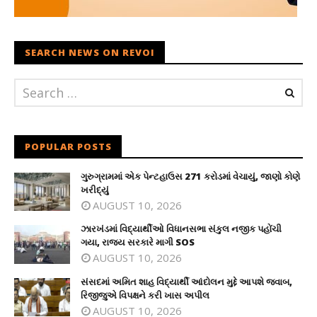
SEARCH NEWS ON REVOI
POPULAR POSTS
ગુરુગ્રામમાં એક પેન્ટહાઉસ 271 કરોડમાં વેચાયું, જાણો કોણે
ખરીદ્યું
AUGUST 10, 2026
ઝારખંડમાં વિદ્યાર્થીઓ વિધાનસભા સંકુલ નજીક પહોંચી
ગયા, રાજ્ય સરકારે માગી SOS
AUGUST 10, 2026
સંસદમાં અમિત શાહ વિદ્યાર્થી આંદોલન મુદ્દે આપશે જવાબ,
રિજીજુએ વિપક્ષને કરી ખાસ અપીલ
AUGUST 10, 2026