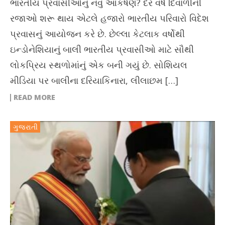
ભારતીય પ્રવાસીઓનું નવું આકર્ષણ? દર વર્ષે દિવાળીની
રજાઓ શરૂ થાય એટલે હજારો ભારતીય પરિવારો વિદેશ
પ્રવાસનું આયોજન કરે છે. છેલ્લા કેટલાક વર્ષોથી
ઇન્ડોનેશિયાનું બાલી ભારતીય પ્રવાસીઓ માટે સૌથી
લોકપ્રિય સ્થળોમાંનું એક બની ગયું છે. સોશિયલ
મીડિયા પર બાલીના દરિયાકિનારા, લીલાછમ […]
READ MORE
ગુજરાતી