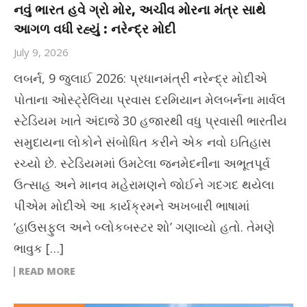
નવું ભારત હવે ગ્રો મોર, અચીવ મોરના મંત્ર સાથે
આગળ વધી રહ્યું : નરેન્દ્ર મોદી
July 9, 2026
લબર્ન, 9 જુલાઈ 2026: પ્રધાનમંત્રી નરેન્દ્ર મોદીએ
પોતાના ઓસ્ટ્રેલિયા પ્રવાસ દરમિયાન મેલબર્નના માર્વલ
સ્ટેડિયમ ખાતે અંદાજે 30 હજારથી વધુ પ્રવાસી ભારતીય
સમુદાયના લોકોને સંબોધિત કરીને એક નવો ઇતિહાસ
રચ્યો છે. સ્ટેડિયમમાં ઉમટેલા જનમેદનીના અભૂતપૂર્વ
ઉત્સાહ અને માનવ મહેરામણને જોઈને ગદગદ થયેલા
પીએમ મોદીએ આ કાર્યક્રમને અખબારી ભાષામાં
‘હાઉસફુલ અને બ્લોકબસ્ટર શો’ ગણાવ્યો હતો. તેમણે
ભાવુક […]
READ MORE