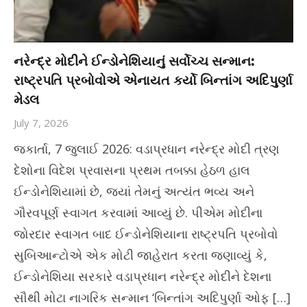
નરેન્દ્ર મોદીને ઈન્ડોનેશિયાનું સર્વોચ્ચ સન્માન:
રાષ્ટ્રપતિ પ્રબોવોએ એનાયત કર્યો બિન્તાંગ અદિપુર્ણા
મેડલ
July 7, 2026
જકાર્તા, 7 જુલાઈ 2026: વડાપ્રધાન નરેન્દ્ર મોદી ત્રણ
દેશોના વિદેશ પ્રવાસના પ્રથમ તબક્કા હેઠળ હાલ
ઈન્ડોનેશિયામાં છે, જ્યાં તેમનું અત્યંત ભવ્ય અને
ગૌરવપૂર્ણ સ્વાગત કરવામાં આવ્યું છે. પીએમ મોદીના
જોરદાર સ્વાગત બાદ ઈન્ડોનેશિયાના રાષ્ટ્રપતિ પ્રબોવો
સુબિઆન્ટોએ એક મોટી જાહેરાત કરતા જણાવ્યું કે,
ઈન્ડોનેશિયા સરકારે વડાપ્રધાન નરેન્દ્ર મોદીને દેશના
સૌથી મોટા નાગરિક સન્માન ‘બિન્તાંગ અદિપુર્ણા ઓફ […]