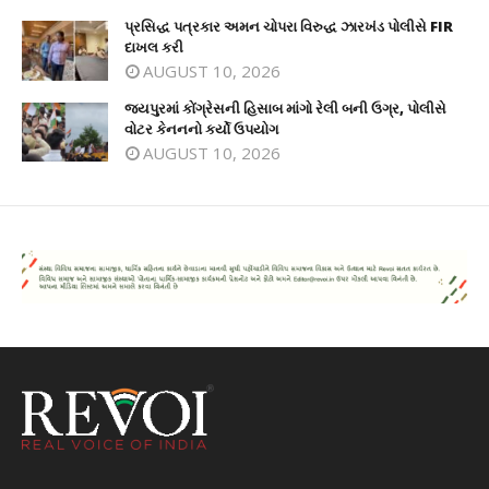
પ્રસિદ્ધ પત્રકાર અમન ચોપરા વિરુદ્ધ ઝારખંડ પોલીસે FIR
દાખલ કરી
AUGUST 10, 2026
જયપુરમાં કોંગ્રેસની હિસાબ માંગો રેલી બની ઉગ્ર, પોલીસે
વોટર કેનનનો કર્યો ઉપયોગ
AUGUST 10, 2026