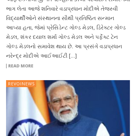
ભાગ લેતા આજે શનિવારે વડાપ્રધાન મોદીએ તેજસ્વી
વિદ્યાર્થીઓને સંસ્થાનના સૌથી પ્રતિષ્ઠિત સન્માન
આપ્યા હતા, જેમાં પ્રેસિડેન્ટ ગોલ્ડ મેડલ, ડિરેક્ટર ગોલ્ડ
મેડલ, શંકર દયાલ શર્મા ગોલ્ડ મેડલ અને પર્ફેક્ટ ટેન
ગોલ્ડ મેડલનો સમાવેશ થાય છે. આ પ્રસંગે વડાપ્રધાન
નરેન્દ્ર મોદીએ આઈઆઈટી […]
READ MORE
REVOINEWS