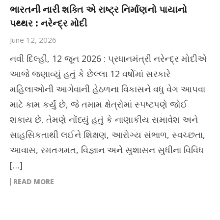
ભારતની નારી શક્તિ એ રાષ્ટ્ર નિર્માણનો પાયાનો
પથ્થર : નરેન્દ્ર મોદી
June 12, 2026
નવી દિલ્હી, 12 જૂન 2026 : પ્રધાનમંત્રી નરેન્દ્ર મોદીએ
આજે જણાવ્યું હતું કે છેલ્લા 12 વર્ષોમાં સરકારે
મહિલાઓની આગેવાની હેઠળના વિકાસને વધુ વેગ આપવા
માટે કામ કર્યું છે, જે તમામ ક્ષેત્રોમાં સ્પષ્ટપણે જોઈ
શકાય છે. તેમણે નોંધ્યું હતું કે નાણાકીય સમાવેશ અને
સાહસિકતાથી લઈને શિક્ષણ, આરોગ્ય સંભાળ, સ્વચ્છતા,
આવાસ, રમતગમત, વિજ્ઞાન અને સુશાસન સુધીના વિવિધ
[…]
READ MORE