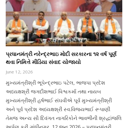
પ્રધાનમંત્રી નરેન્દ્રભાઇ મોદી સરકારના ૧૨ વર્ષ પૂર્ણ
થવા નિમિત્તે મીડિયા સંવાદ યોજાયો
June 12, 2026
મુખ્યમંત્રીશ્રી ભૂપેન્દ્રભાઇ પટેલ, ભાજપા પ્રદેશ
અધ્યક્ષશ્રી જગદીશભાઈ વિશ્વકર્મા તથા નાયબ
મુખ્યમંત્રીશ્રી હર્ષભાઈ સંઘવીએ પૂર્વ મુખ્યમંત્રીશ્રી
અને પૂર્વ પ્રદેશ અધ્યક્ષશ્રી સ્વ.વિજયભાઈ રૂપાણી
તેમજ અન્ય સૌ દિવંગત નાગરિકોને ભાવભીની શ્રદ્ધાંજલિ
અર્પણ કરી ગાંધીનગર, 12 જૂન 2026 – પ્રધાનમંત્રી