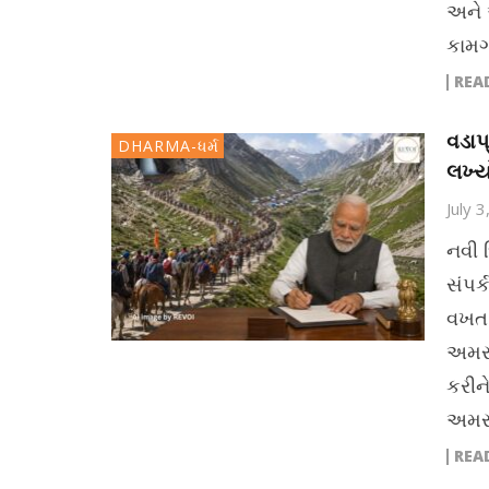
અને 
કામગ
REA
વડાપ
DHARMA-ધર્મ
લખ્યો
July 
નવી 
સંપર્
વખત 
અમરના
કરીને
અમરન
REA