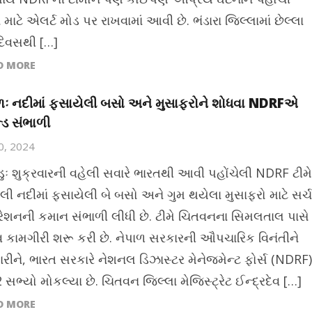
માટે એલર્ટ મોડ પર રાખવામાં આવી છે. ભંડારા જિલ્લામાં છેલ્લા
દિવસથી […]
D MORE
ળઃ નદીમાં ફસાયેલી બસો અને મુસાફરોને શોધવા NDRFએ
્ડ સંભાળી
20, 2024
ડુઃ શુક્રવારની વહેલી સવારે ભારતથી આવી પહોંચેલી NDRF ટીમે
શુલી નદીમાં ફસાયેલી બે બસો અને ગુમ થયેલા મુસાફરો માટે સર્ચ
શનની કમાન સંભાળી લીધી છે. ટીમે ચિતવનના સિમલતાલ પાસે
 કામગીરી શરૂ કરી છે. નેપાળ સરકારની ઔપચારિક વિનંતીને
કારીને, ભારત સરકારે નેશનલ ડિઝાસ્ટર મેનેજમેન્ટ ફોર્સ (NDRF)
 સભ્યો મોકલ્યા છે. ચિતવન જિલ્લા મેજિસ્ટ્રેટ ઈન્દ્રદેવ […]
D MORE