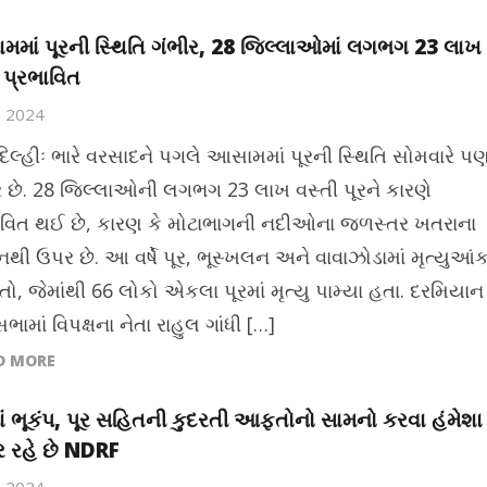
માં પૂરની સ્થિતિ ગંભીર, 28 જિલ્લાઓમાં લગભગ 23 લાખ
 પ્રભાવિત
8, 2024
દિલ્હીઃ ભારે વરસાદને પગલે આસામમાં પૂરની સ્થિતિ સોમવારે પ
ર છે. 28 જિલ્લાઓની લગભગ 23 લાખ વસ્તી પૂરને કારણે
ાવિત થઈ છે, કારણ કે મોટાભાગની નદીઓના જળસ્તર ખતરાના
નથી ઉપર છે. આ વર્ષે પૂર, ભૂસ્ખલન અને વાવાઝોડામાં મૃત્યુઆં
તો, જેમાંથી 66 લોકો એકલા પૂરમાં મૃત્યુ પામ્યા હતા. દરમિયાન
ામાં વિપક્ષના નેતા રાહુલ ગાંધી […]
D MORE
ાં ભૂકંપ, પૂર સહિતની કુદરતી આફતોનો સામનો કરવા હંમેશા
ર રહે છે NDRF