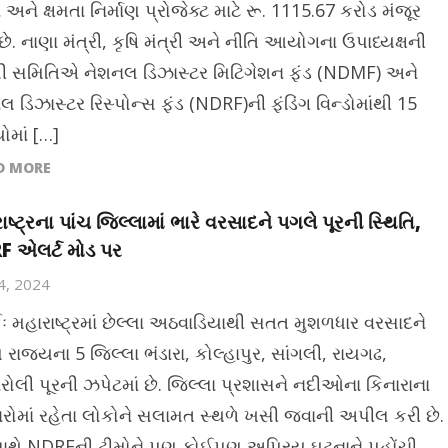
ને ક્ષમતા નિર્માણ પ્રોજેક્ટ માટે રૂ. 1115.67 કરોડ મંજૂર
 છે. નાણા મંત્રી, કૃષિ મંત્રી અને નીતિ આયોગના ઉપાધ્યક્ષની
ી સમિતિએ નેશનલ ડિઝાસ્ટર મિટિગેશન ફંડ (NDMF) અને
 ડિઝાસ્ટર રિસ્પોન્સ ફંડ (NDRF)ની ફંડિંગ વિન્ડોમાંથી 15
ોમાં […]
D MORE
ષ્ટ્રના પાંચ જિલ્લામાં ભારે વરસાદને પગલે પૂરની સ્થિતિ,
 એલર્ટ મોડ પર
24, 2024
ઈઃ મહારાષ્ટ્રમાં છેલ્લા અઠવાડિયાથી સતત મુશળધાર વરસાદને
 રાજ્યના 5 જિલ્લા ભંડારા, કોલ્હાપુર, સાંગલી, રાયગઢ,
રોલી પૂરની ઝપેટમાં છે. જિલ્લા પ્રશાસને નદીઓના કિનારાના
તારોમાં રહેતા લોકોને સલામત સ્થળે ખસી જવાની અપીલ કરી છે.
થે NDRFની ટીમોને પણ કોઈપણ અપ્રિય ઘટનાને પહોંચી