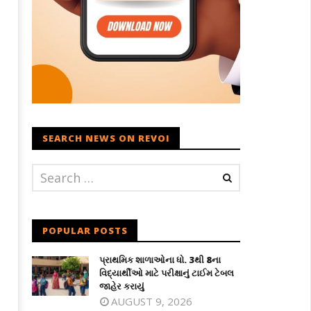
SEARCH NEWS ON REVOI
POPULAR POSTS
પ્રાથમિક શાળાઓના ધો. 3થી 8ના
વિદ્યાર્થીઓ માટે પરીક્ષાનું ટાઈમ ટેબલ
જાહેર કરાયું
AUGUST 9, 2026