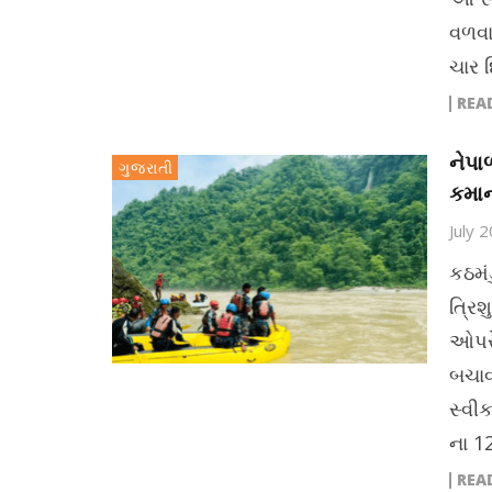
વળવા 
ચાર 
REA
નેપા
ગુજરાતી
કમાન
July 
કઠમં
ત્રિ
ઓપરે
બચાવ
સ્વી
ના 12
REA