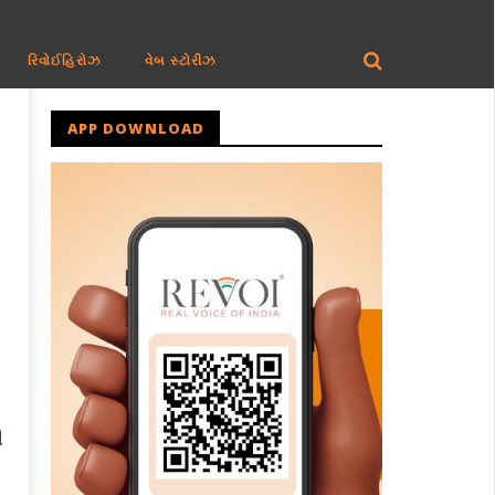
રિવોઈહિરોઝ
વેબ સ્ટોરીઝ
APP DOWNLOAD
ી