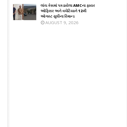
લાંચ કેસમાં પકડાયેલા AMCના ફાયર
ઓફિસર અને વચેટિયાને 12મી
ઓગસ્ટ સુધીના રિમાન્ડ
AUGUST 9, 2026