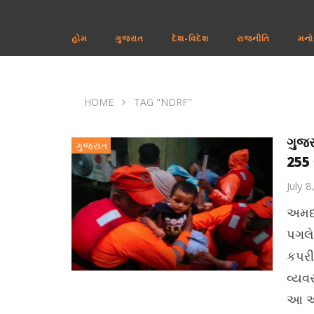
હોમ
ગુજરાત
દેશ-વિદેશ
રાજનીતિ
મનો
HOME
TAG "NDRF"
ગુજર
ગુજરાત
255 
July 
અમદા
પગલે
કપરી
વ્યવ
આ આફ