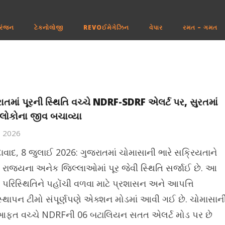
રંજન
ટેકનોલોજી
REVOઈમેગેઝિન
વેપાર
રમત – ગમત
ાતમાં પૂરની સ્થિતિ વચ્ચે NDRF-SDRF એલર્ટ પર, સુરતમાં
લોકોના જીવ બચાવ્યા
8, 2026
વાદ, 8 જુલાઈ 2026: ગુજરાતમાં ચોમાસાની ભારે સક્રિયતાને
 રાજ્યના અનેક જિલ્લાઓમાં પૂર જેવી સ્થિતિ સર્જાઈ છે. આ
 પરિસ્થિતિને પહોંચી વળવા માટે પ્રશાસન અને આપત્તિ
સ્થાપન ટીમો સંપૂર્ણપણે એક્શન મોડમાં આવી ગઈ છે. ચોમાસાન
ત વચ્ચે NDRFની 06 બટાલિયન સતત એલર્ટ મોડ પર છે