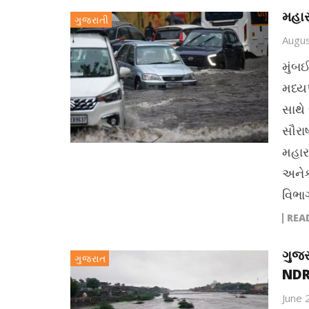
મહાર
ગુજરાતી
Augus
મુંબ
મધ્યપ
સાથે 
સૌરા
મહાર
અનેક
વિભા
REA
ગુજર
ગુજરાત
NDRF
June 