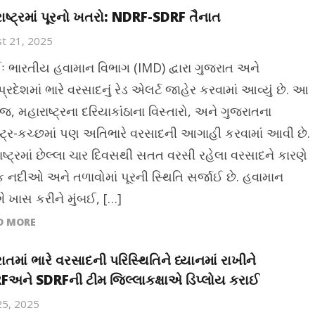
ાષ્ટ્રમાં પૂરનો ખતરો: NDRF-SDRF તૈનાત
t 21, 2025
ઈઃ ભારતીય હવામાન વિભાગ (IMD) દ્વારા ગુજરાત અને
્રદેશમાં ભારે વરસાદનું રેડ એલર્ટ જાહેર કરવામાં આવ્યું છે. આ
જ, મહારાષ્ટ્રના દરિયાકાંઠાના વિસ્તારો, અને ગુજરાતના
ષ્ટ્ર-કચ્છમાં પણ અતિભારે વરસાદની આગાહી કરવામાં આવી છે.
ાષ્ટ્રમાં છેલ્લા ચાર દિવસથી સતત વરસી રહેલા વરસાદને કારણે
 નદીઓ અને તળાવોમાં પૂરની સ્થિતિ સર્જાઈ છે. હવામાન
ગે ખાસ કરીને મુંબઈ, […]
D MORE
ાતમાં ભારે વરસાદની પરિસ્થિતિને ધ્યાનમાં રાખીને
અને SDRFની ટીમ જિલ્લાકક્ષાએ ડિપ્લોય કરાઈ
25, 2025