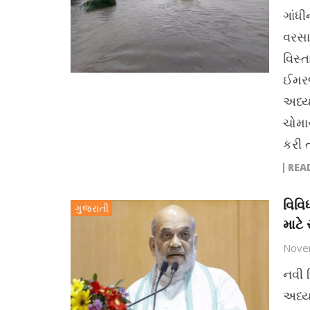
ગાંધ
વરસાદ
વિસ્ત
ઈમરજ
અધ્ય
ચોમાસ
કરી 
REA
વિવિ
ગુજરાતી
માટે
Nove
નવી 
અધ્ય