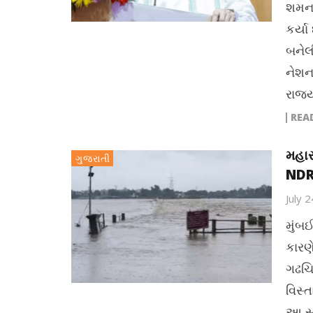
શમન અ
કર્યા
બનેલ
નેશનલ
રાજ્ય
REA
મહારા
ગુજરાતી
NDRF
July 
મુંબ
કારણે
ગઢચિ
વિસ્
આ સા