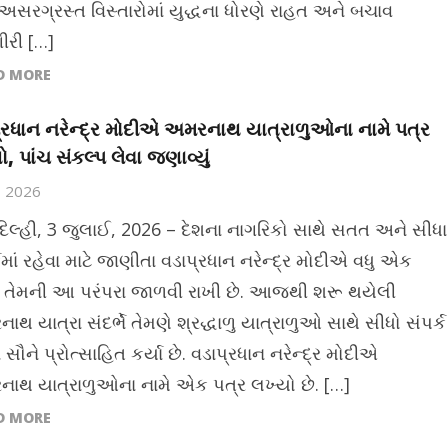
અસરગ્રસ્ત વિસ્તારોમાં યુદ્ધના ધોરણે રાહત અને બચાવ
ીરી […]
D MORE
્રધાન નરેન્દ્ર મોદીએ અમરનાથ યાત્રાળુઓના નામે પત્ર
, પાંચ સંકલ્પ લેવા જણાવ્યું
3, 2026
દિલ્હી, 3 જુલાઈ, 2026 – દેશના નાગરિકો સાથે સતત અને સીધા
કમાં રહેવા માટે જાણીતા વડાપ્રધાન નરેન્દ્ર મોદીએ વધુ એક
તેમની આ પરંપરા જાળવી રાખી છે. આજથી શરૂ થયેલી
થ યાત્રા સંદર્ભે તેમણે શ્રદ્ધાળુ યાત્રાળુઓ સાથે સીધો સંપર્ક
 સૌને પ્રોત્સાહિત કર્યા છે. વડાપ્રધાન નરેન્દ્ર મોદીએ
ાથ યાત્રાળુઓના નામે એક પત્ર લખ્યો છે. […]
D MORE