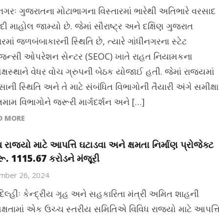
ીનગરઃ ગુજરાતના મોટાભાગના વિસ્તારમાં ભારેથી અતિભારે વરસાદ
ી માહોલ જામ્યો છે. જેમાં સૌરાષ્ટ્ર અને દક્ષિણ ગુજરાત
ારમાં જળબંબાકારની સ્થિતિ છે, ત્યારે ગાંધીનગરના સ્ટેટ
ન્સી ઓપરેશન સેન્ટર (SEOC) ખાતે રાહત નિયામકના
ક્ષસ્થાને વેધર વોચ ગ્રુપની બેઠક યોજાઈ હતી. જેમાં રાજ્યમાં
ાની સ્થિતિ અને તે માટે સંબંધિત વિભાગોની તૈયારી અંગે સમીક્ષા
તમામ વિભાગોને જરૂરી માર્ગદર્શન અને […]
D MORE
ધ રાજ્યો માટે આપત્તિ ઘટાડવા અને ક્ષમતા નિર્માણ પ્રોજેક્ટ
 રૂ. 1115.67 કરોડને મંજૂરી
mber 26, 2024
દિલ્હીઃ કેન્દ્રીય ગૃહ અને સહકારિતા મંત્રી અમિત શાહની
ક્ષતામાં એક ઉચ્ચ સ્તરીય સમિતિએ વિવિધ રાજ્યો માટે આપત્ત