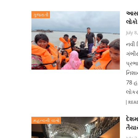
આસામ
ગુજરાતી
લોકો
July 
નવી 
ગંભી
પ્રભ
નિશા
78 હ
લોકસભ
REA
દેશમ
મહત્વની વાતો
તૈયા