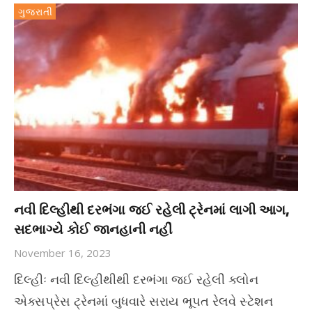
ગુજરાતી
નવી દિલ્હીથી દરભંગા જઈ રહેલી ટ્રેનમાં લાગી આગ,
સદભાગ્યે કોઈ જાનહાની નહીં
November 16, 2023
દિલ્હીઃ નવી દિલ્હીથીથી દરભંગા જઈ રહેલી ક્લોન
એક્સપ્રેસ ટ્રેનમાં બુધવારે સરાય ભૂપત રેલવે સ્ટેશન