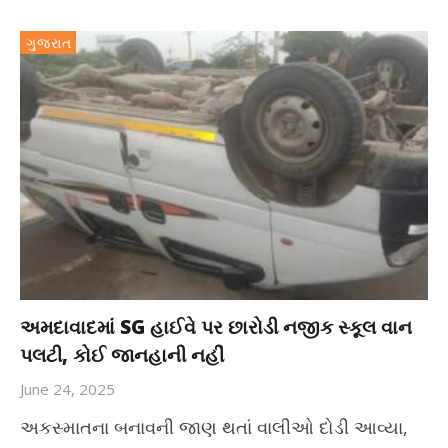
ગુજરાત
અમદાવાદમાં SG હાઈવે પર છારોડી નજીક સ્કૂલ વાન
પલટી, કોઈ જાનહાની નહીં
June 24, 2025
અકસ્માતના બનાવની જાણ થતાં વાલીઓ દોડી આવ્યા,