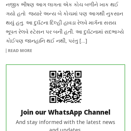
નજીક ભીષણ આગ લાગતા એક કોચ બળીને ખાક થઈ
ગયો હતો જ્યારે અન્ય બે કોચમાં પણ આગથી નુકસાન
થયું હતુ. આ દુર્ઘટના દિલ્હી હાવડા રેલવે માર્ગના સરાય
ભૂપત રેલવે સ્ટેસન પર બની હતી. આ દુર્ઘટનામાં સદભાગ્યે
કોઈપણ જાનહાનિ થઈ નથી, પરંતુ […]
READ MORE
Join our WhatsApp Channel
And stay informed with the latest news
and updates.