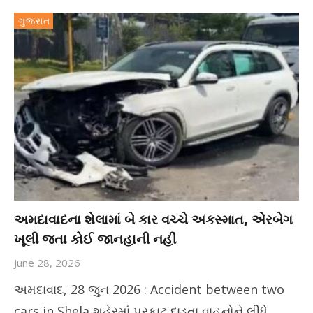
ગુજરાત
અમદાવાદના શેલામાં બે કાર વચ્ચે અકસ્માત, એરબેગ
ખૂલી જતા કોઈ જાનહાની નહીં
June 28, 2026
અમદાવાદ, 28 જુન 2026 : Accident between two
cars in Shela શહેરમાં પૂરફાટ દાડતા વાહનોને લીધે