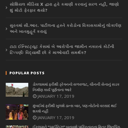
સોશિયલ મીડિયા X દ્વારા હવે કમાણી કરવાનું સરળ નહીં, જાણો
શું મોટો ફેરફાર થયો?
સુરતમાં સી.આર. પાટીલના હસ્તે કરોડોના વિકાસકામોનું લોકાર્પણ
અને ખાતમુહૂર્ત કરાયું
ટાટા ઈન્સ્ટિટ્યૂટ કેસમાં બે આરોપીના જામીન નકારતાં કોર્ટની
ટિપ્પણીઃ વિદ્યાર્થી છો કે માઓવાદી સમર્થક?
POPULAR POSTS
ડોકલામમાં ફરીથી ડ્રેગનનો સળવળાટ, ચીનની સેનાનું સડક
નિર્માણ કાર્ય પૂર્ણતાના આરે
JANUARY 17, 2019
મુંબઈમાં ફરીથી ખુલશે ડાન્સ બાર, પણ નોટોનો વરસાદ થઈ
શકશે નહીં
JANUARY 17, 2019
ઈસ્લામને “ચાઈનિઝ” બનાવશે પાકિસ્તાનના મિત્ર જિનપિંગ,