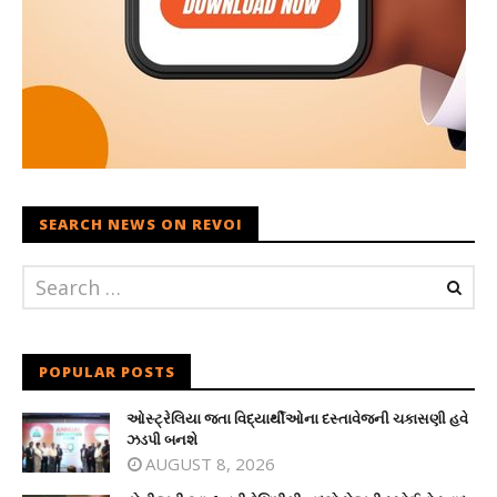
SEARCH NEWS ON REVOI
POPULAR POSTS
ઓસ્ટ્રેલિયા જતા વિદ્યાર્થીઓના દસ્તાવેજની ચકાસણી હવે
ઝડપી બનશે
AUGUST 8, 2026