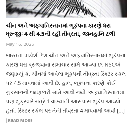
ચીન અને અફઘાનિસ્તાનમાં ભૂકંપના કારણે ધરા
ધ્રૂજીઃ 4 થી 4.5ની રહી તીવ્રતા, જાનહાનિ ટળી
May 16, 2025
ભારતના પાડોશી દેશ ચીન અને અફઘાનિસ્તાનમાં ભૂકંપના
કારણે ધરા ધ્રુજવાના સમાચાર સામે આવ્યા છે. NSCએ
જણાવ્યું કે, ચીનમાં આવેલા ભૂકંપની તીવ્રતા રિક્ટર સ્કેલ
પર 4.5 માપવામાં આવી છે. હાલ, ભૂકંપના કારણે કોઈ
નુકસાનની જાણકારી સામે આવી નથી. અફઘાનિસ્તાનમાં
પણ શુક્રવારે રાત્રે 1 વાગ્યાની આસપાસ ભૂકંપ આવ્યો
હતો. રિક્ટર સ્કેલ પર તેની તીવ્રતા 4 માપવામાં આવી […]
READ MORE