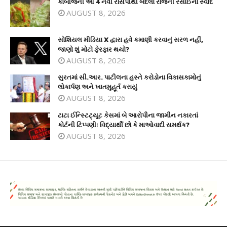
કોબીજની આ 4 નવી રેસિપીથી બદલો રોજની રસોઈનો સ્વાદ
AUGUST 8, 2026
સોશિયલ મીડિયા X દ્વારા હવે કમાણી કરવાનું સરળ નહીં,
જાણો શું મોટો ફેરફાર થયો?
AUGUST 8, 2026
સુરતમાં સી.આર. પાટીલના હસ્તે કરોડોના વિકાસકામોનું
લોકાર્પણ અને ખાતમુહૂર્ત કરાયું
AUGUST 8, 2026
ટાટા ઈન્સ્ટિટ્યૂટ કેસમાં બે આરોપીના જામીન નકારતાં
કોર્ટની ટિપ્પણીઃ વિદ્યાર્થી છો કે માઓવાદી સમર્થક?
AUGUST 8, 2026