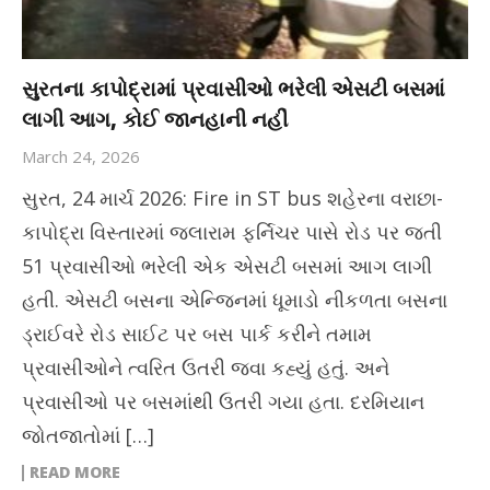
સુરતના કાપોદ્રામાં પ્રવાસીઓ ભરેલી એસટી બસમાં
લાગી આગ, કોઈ જાનહાની નહીં
March 24, 2026
સુરત, 24 માર્ચ 2026: Fire in ST bus શહેરના વરાછા-
કાપોદ્રા વિસ્તારમાં જલારામ ફર્નિચર પાસે રોડ પર જતી
51 પ્રવાસીઓ ભરેલી એક એસટી બસમાં આગ લાગી
હતી. એસટી બસના એન્જિનમાં ધૂમાડો નીકળતા બસના
ડ્રાઈવરે રોડ સાઈટ પર બસ પાર્ક કરીને તમામ
પ્રવાસીઓને ત્વરિત ઉતરી જવા કહ્યું હતું. અને
પ્રવાસીઓ પર બસમાંથી ઉતરી ગયા હતા. દરમિયાન
જોતજાતોમાં […]
READ MORE