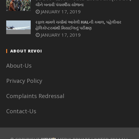
ચીને બનાવી પંચવર્ષીય યોજના
JANUARY 17, 2019
રફાલ મામલે ચર્ચામાં આવેલી HALની કમાલ, પહેલીવાર
હેલિકોપ્ટરમાંથી મિસાઈલનું પરીક્ષણ
JANUARY 17, 2019
ABOUT REVOI
About-Us
Privacy Policy
Complaints Redressal
Contact-Us