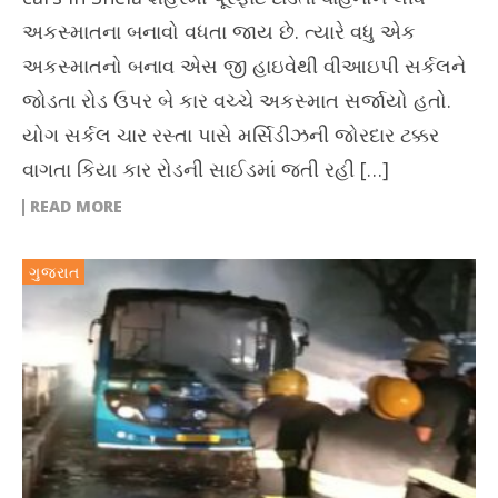
અકસ્માતના બનાવો વધતા જાય છે. ત્યારે વધુ એક
અકસ્માતનો બનાવ એસ જી હાઇવેથી વીઆઇપી સર્કલને
જોડતા રોડ ઉપર બે કાર વચ્ચે અકસ્માત સર્જાયો હતો.
યોગ સર્કલ ચાર રસ્તા પાસે મર્સિડીઝની જોરદાર ટક્કર
વાગતા કિયા કાર રોડની સાઈડમાં જતી રહી […]
READ MORE
ગુજરાત