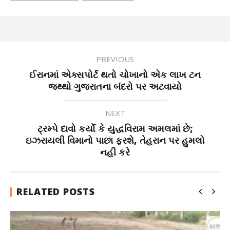
PREVIOUS
ઈરાનમાં એક્સપોર્ટ થતો ચોખાનો એક લાખ ટન
જથ્થો ગુજરાતના બંદરો પર અટવાયો
NEXT
ટ્રમ્પે દાવો કર્યો કે યુદ્ધવિરામ અમલમાં છે;
ઇઝરાયલી વિમાનો પાછા ફરશે, તેહરાન પર હુમલો
નહીં કરે
RELATED POSTS