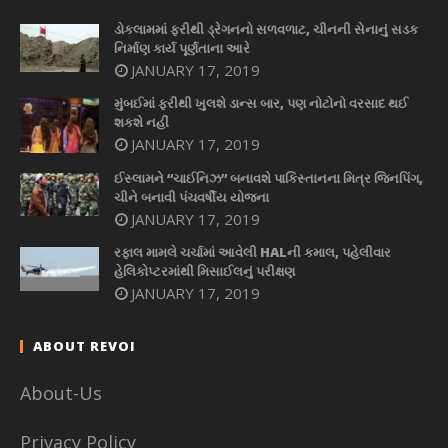
ડોકલામમાં ફરીથી ડ્રેગનનો સળવળાટ, ચીનની સેનાનું સડક
નિર્માણ કાર્ય પૂર્ણતાના આરે
JANUARY 17, 2019
મુંબઈમાં ફરીથી ખુલશે ડાન્સ બાર, પણ નોટોનો વરસાદ થઈ
શકશે નહીં
JANUARY 17, 2019
ઈસ્લામને “ચાઈનિઝ” બનાવશે પાકિસ્તાનના મિત્ર જિનપિંગ,
ચીને બનાવી પંચવર્ષીય યોજના
JANUARY 17, 2019
રફાલ મામલે ચર્ચામાં આવેલી HALની કમાલ, પહેલીવાર
હેલિકોપ્ટરમાંથી મિસાઈલનું પરીક્ષણ
JANUARY 17, 2019
ABOUT REVOI
About-Us
Privacy Policy