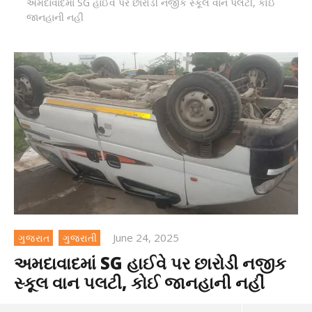
અમદાવાદમાં SG હાઈવે પર છારોડી નજીક સ્કૂલ વાન પલટી, કોઈ
જાનહાની નહીં
June 24, 2025
ગુજરાત
ગુજરાતી
અમદાવાદમાં SG હાઈવે પર છારોડી નજીક
સ્કૂલ વાન પલટી, કોઈ જાનહાની નહીં