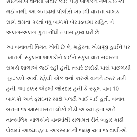
સદનસીબે વાનમાં સવાર કોઈ પણ બાળકને ગંભીર ઈજા
થઈ નથી. આ બનાવમાં પોલીસે ખાનગી વાનના ચાલક
સામે ક્ષમતા કરતાં વધુ બાળકો બેસાડવામાં સહિત બે
અલગ-અલગ ગુના નોંધી તપાસ હાથ ધરી છે.
આ બનાવની વિગત એવી છે કે, શહેરના એસજી હાઈવે પર
ખાનગી સ્કૂલના બાળકોને લઈને સ્કૂલ વાન સવારના
સમયે શાળાએ જઈ રહી હતી. ત્યારે છારોડી પાસે પાછળથી
પૂરઝડપે આવી રહેલી એક વર્ના કારએ વાનને ટક્કર મારી
હતી. આ ટક્કર એટલી જોરદાર હતી કે સ્કૂલ વાન 10
બાળકો અને ડ્રાઇવર સાથે પલટી ખાઈ ગઈ હતી. બનાવ
બનતા જ આસપાસના લોકો દોડી આવ્યા હતા અને
તાત્કાલિક બાળકોને વાનમાંથી સલામત રીતે બહાર કાઢી
લેવામાં આવ્યા હતા. અકસ્માતની જાણ થતા જ વાલીઓ