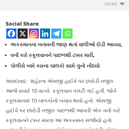
MORE
Social Share
અકસ્માતના બનાવની જાણ થતાં વાલીઓ દોડી આવ્યા,
વર્ના કારે સ્કૂલવાનને પાછળથી ટક્કર મારી,
પોલીસે બન્ને કારના ચાલકો સામે ગુનો નોંધ્યો
અમદાવાદઃ શહેરના એસજી હાઈવે પર છારોડી નજીક
NOW VIEWING
આજે સવારે 10 વાગ્યે સ્કૂલવાન પલટી ગઈ હતી. જોકે
સ્કૂલવાનમાં 10 બાળકોનો બચાવ થયો હતો. એસજી
અમદાવાદમાં SG હાઈવે પર છારોડી નજીક સ્કૂલ વાન પલટી, કોઈ
મોર
જાનહાની નહીં
જુઓ
હાઈવે પર છારોડી નજીક પાછળથી આવતી એક વર્ના કારે
June
Ju
સ્કૂલવાનને ટક્કર મારતા આ અકસ્માત સર્જાયો હતો.
24,
24
2025
20