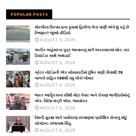
POPULAR POSTS
મોરબીના વિરપારડાના કૂવામાં હિલોળા લેતા પાણી અંગે શું કહે છે
નિષ્ણાત? જુઓ વીડિયો
AUGUST 6, 2026
અતીક અહેમદના પુત્ર આબાનનું માર્ગ અકસ્માતમાં મોત: કાર
ડિવાઈડર સાથે અથડાઈ
AUGUST 6, 2026
ગ્રેટર નોઈડાની એક સોસાયટીમાં દૂષિત પાણી પીવાથી 70
બાળકો સહિત 100થી વધુ લોકો બીમાર
AUGUST 6, 2026
ભારત આફ્રિકાના સૌથી મોટા વેપાર અને રોકાણ ભાગીદારોમાંનું
એક: વિદેશ મંત્રી એસ. જયશંકર
AUGUST 6, 2026
દેશની સુરક્ષા અને પર્યાવરણ સંરક્ષણમાં પ્રાદેશિક સેનાનું મોટું
યોગદાન: રાજનાથ સિંહ
AUGUST 6, 2026