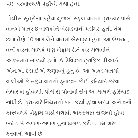
પણ ઘટનાસ્થળે પહોંચી ગયા હતા.
પોલીસ સૂત્રોના કહેવા મુજબ સ્કૂલ વાનના ડ્રાઇવર પાસે
વાનમાં માત્ર 8 બાળકોને બેસાડવાની પરમિટ હતી, તેમ
છતાં તેણે 10 બાળકોને વાનમાં બેસાડ્યા હતા. આ ઉપરાંત,
વર્ના કારના ચાલકે પણ બેફામ રીતે કાર ચલાવીને
અકસ્માત સર્જ્યો હતો. A ડિવિઝન ટ્રાફિક પીઆઈ
એન.એ. દેસાઈએ જણાવ્યું હતું કે, આ અકસ્માતમાં
વાલીઓ કે સ્કૂલ વાનનો ડ્રાઇવર કોઈ ફરિયાદ કરવા
તૈયાર ન હોવાથી, પોલીસે પોતાની રીતે આ મામલે ફરિયાદ
નોંધી છે. ડ્રાઇવરે નિયમનો ભંગ કર્યો હોવા બદલ અને વર્ના
કારચાલકે બેફામ ગાડી ચલાવી અકસ્માત સર્જ્યો હોવા
બદલ બે અલગ-અલગ ગુના દાખલ કરી તપાસ શરૂ
કરવામાં આવી છે.