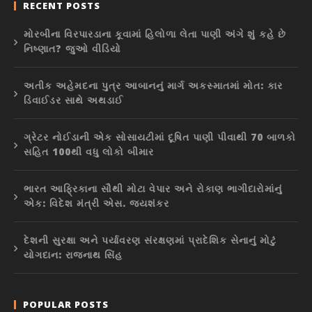
RECENT POSTS
મોરબીના વિરપારડાના કૂવામાં હિલોળા લેતા પાણી અંગે શું કહે છે
નિષ્ણાત? જુઓ વીડિયો
અતીક અહેમદના પુત્ર આબાનનું માર્ગ અકસ્માતમાં મોત: કાર
ડિવાઈડર સાથે અથડાઈ
ગ્રેટર નોઈડાની એક સોસાયટીમાં દૂષિત પાણી પીવાથી 70 બાળકો
સહિત 100થી વધુ લોકો બીમાર
ભારત આફ્રિકાના સૌથી મોટા વેપાર અને રોકાણ ભાગીદારોમાંનું
એક: વિદેશ મંત્રી એસ. જયશંકર
દેશની સુરક્ષા અને પર્યાવરણ સંરક્ષણમાં પ્રાદેશિક સેનાનું મોટું
યોગદાન: રાજનાથ સિંહ
POPULAR POSTS