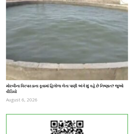
મોરબીના વિરપારડાના કૂવામાં હિલોળા લેતા પાણી અંગે શું કહે છે નિષ્ણાત? જુઓ
વીડિયો
August 6, 2026
revoi
editor