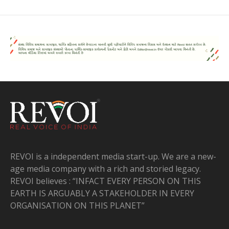
REVOI is a independent media start-up. We are a new-
age media company with a rich and storied legacy.
REVOI believes : “INFACT EVERY PERSON ON THIS
EARTH IS ARGUABLY A STAKEHOLDER IN EVERY
ORGANISATION ON THIS PLANET”