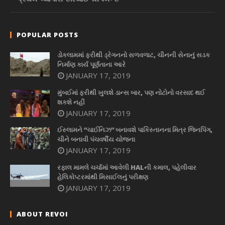
POPULAR POSTS
ડોકલામમાં ફરીથી ડ્રેગનનો સળવળાટ, ચીનની સેનાનું સડક
નિર્માણ કાર્ય પૂર્ણતાના આરે
JANUARY 17, 2019
મુંબઈમાં ફરીથી ખુલશે ડાન્સ બાર, પણ નોટોનો વરસાદ થઈ
શકશે નહીં
JANUARY 17, 2019
ઈસ્લામને “ચાઈનિઝ” બનાવશે પાકિસ્તાનના મિત્ર જિનપિંગ,
ચીને બનાવી પંચવર્ષીય યોજના
JANUARY 17, 2019
રફાલ મામલે ચર્ચામાં આવેલી HALની કમાલ, પહેલીવાર
હેલિકોપ્ટરમાંથી મિસાઈલનું પરીક્ષણ
JANUARY 17, 2019
ABOUT REVOI