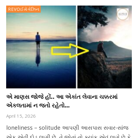
REVOઈમેગેઝિન
એ માણસ જોજે હોં.. આ એકાંત લેવાના ચક્કરમાં
એકલતામાં ન જતો રહેતો…
April 15, 2026
loneliness – solitude આપણી આસપાસ સવાર-સાંજ
એક એવી દોડ લાગી છે તે જોતાં તો ક્યાંક એવું લાગે છે કે