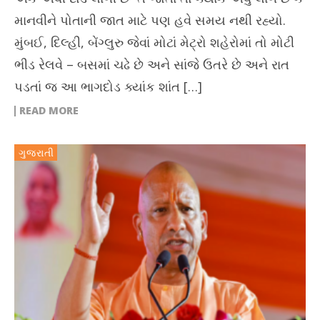
માનવીને પોતાની જાત માટે પણ હવે સમય નથી રહ્યો.
મુંબઈ, દિલ્હી, બેંગ્લુરુ જેવાં મોટાં મેટ્રો શહેરોમાં તો મોટી
ભીડ રેલવે – બસમાં ચઢે છે અને સાંજે ઉતરે છે અને રાત
પડતાં જ આ ભાગદોડ ક્યાંક શાંત […]
READ MORE
ગુજરાતી