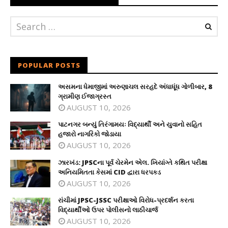
POPULAR POSTS
અસમના ધેમાજીમાં અરુણાચલ સરહદે અંધાધૂંધ ગોળીબાર, 8
ગ્રામીણ ઈજાગ્રસ્ત
AUGUST 10, 2026
પાટનગર બન્યું તિરંગામયઃ વિદ્યાર્થી અને યુવાનો સહિત
હજારો નાગરિકો જોડાયા
AUGUST 10, 2026
ઝારખંડ: JPSCના પૂર્વ ચેરમેન એલ. ખિયાંગ્તે કથિત પરીક્ષા
અનિયમિતતા કેસમાં CID દ્વારા ધરપકડ
AUGUST 10, 2026
રાંચીમાં JPSC-JSSC પરીક્ષાઓ વિરોધ-પ્રદર્શન કરતા
વિદ્યાર્થીઓ ઉપર પોલીસનો લાઠીચાર્જ
AUGUST 10, 2026