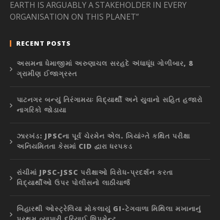
EARTH IS ARGUABLY A STAKEHOLDER IN EVERY
ORGANISATION ON THIS PLANET”
RECENT POSTS
અસમના ધેમાજીમાં અરુણાચલ સરહદે અંધાધૂંધ ગોળીબાર, 8
ગ્રામીણ ઈજાગ્રસ્ત
પાટનગર બન્યું તિરંગામયઃ વિદ્યાર્થી અને યુવાનો સહિત હજારો
નાગરિકો જોડાયા
ઝારખંડ: JPSCના પૂર્વ ચેરમેન એલ. ખિયાંગ્તે કથિત પરીક્ષા
અનિયમિતતા કેસમાં CID દ્વારા ધરપકડ
રાંચીમાં JPSC-JSSC પરીક્ષાઓ વિરોધ-પ્રદર્શન કરતા
વિદ્યાર્થીઓ ઉપર પોલીસનો લાઠીચાર્જ
બિહારથી ઓસ્ટ્રેલિયા મોકલાયું GI-ટેગવાળા મિથિલા મખાનાનું
પ્રથમ વ્યાપારી દરિયાઈ શિપમેન્ટ