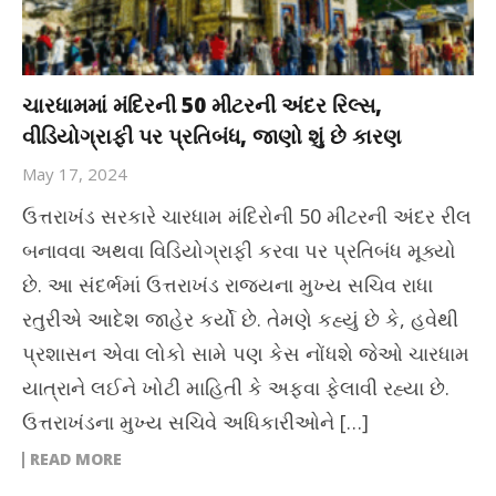
ચારધામમાં મંદિરની 50 મીટરની અંદર રિલ્સ,
વીડિયોગ્રાફી પર પ્રતિબંધ, જાણો શું છે કારણ
May 17, 2024
ઉત્તરાખંડ સરકારે ચારધામ મંદિરોની 50 મીટરની અંદર રીલ
બનાવવા અથવા વિડિયોગ્રાફી કરવા પર પ્રતિબંધ મૂક્યો
છે. આ સંદર્ભમાં ઉત્તરાખંડ રાજ્યના મુખ્ય સચિવ રાધા
રતુરીએ આદેશ જાહેર કર્યો છે. તેમણે કહ્યું છે કે, હવેથી
પ્રશાસન એવા લોકો સામે પણ કેસ નોંધશે જેઓ ચારધામ
યાત્રાને લઈને ખોટી માહિતી કે અફવા ફેલાવી રહ્યા છે.
ઉત્તરાખંડના મુખ્ય સચિવે અધિકારીઓને […]
READ MORE