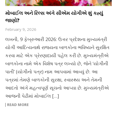
મોબાઈલ અને રિલ્સ અંગે સીએમ યોગીએ શું કહ્યું
જાણો?
February 9, 2026
લખનૌ, 9 ફેબ્રુઆરી 2026: ઉત્તર પ્રદેશના મુખ્યમંત્રી
યોગી આદિત્યનાથે રાજ્યના બાળકોના ભવિષ્યને સુરક્ષિત
કરવા માટે એક પ્રેરણાદાયી પહેલ કરી છે. મુખ્યમંત્રીએ
બાળકોના નામે એક વિશેષ પત્ર લખ્યો છે, જેને ‘યોગીની
પાતી’ (યોગીનો પત્ર) નામ આપવામાં આવ્યું છે. આ
પત્રમાં તેમણે બાળકોની સુરક્ષા, સ્વાસ્થ્ય અને તેમની
આદતો અંગે મહત્વપૂર્ણ સૂચનો આપ્યા છે. મુખ્યમંત્રીએ
આજની પેઢીમાં મોબાઈલ […]
READ MORE