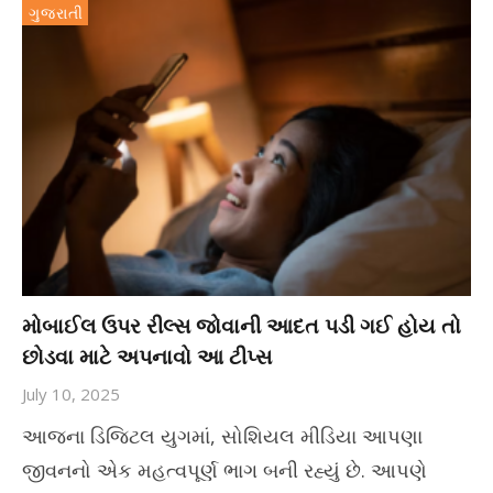
ગુજરાતી
મોબાઈલ ઉપર રીલ્સ જોવાની આદત પડી ગઈ હોય તો
છોડવા માટે અપનાવો આ ટીપ્સ
July 10, 2025
આજના ડિજિટલ યુગમાં, સોશિયલ મીડિયા આપણા
જીવનનો એક મહત્વપૂર્ણ ભાગ બની રહ્યું છે. આપણે