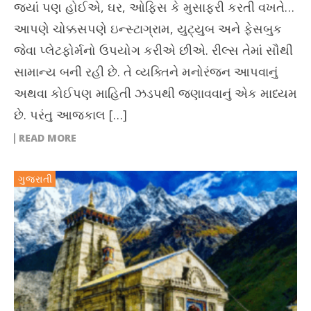
જ્યાં પણ હોઈએ, ઘર, ઓફિસ કે મુસાફરી કરતી વખતે…
આપણે ચોક્કસપણે ઇન્સ્ટાગ્રામ, યુટ્યુબ અને ફેસબુક
જેવા પ્લેટફોર્મનો ઉપયોગ કરીએ છીએ. રીલ્સ તેમાં સૌથી
સામાન્ય બની રહી છે. તે વ્યક્તિને મનોરંજન આપવાનું
અથવા કોઈપણ માહિતી ઝડપથી જણાવવાનું એક માધ્યમ
છે. પરંતુ આજકાલ […]
READ MORE
ગુજરાતી