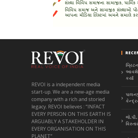
RECE
બ્રિટન
આવશે,
કર્યા
REVOI is a independent media
start-up. We are a new-age media
પાલનપ
company with a rich and storied
કેન્દ્
legacy. REVOI believes : “INFACT
EVERY PERSON ON THIS EARTH IS
જે.પી
ARGUABLY A STAKEHOLDER IN
વિસ્તા
EVERY ORGANISATION ON THIS
PLANET”