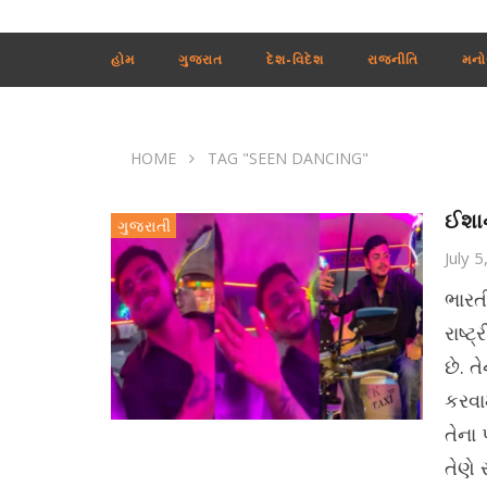
હોમ
ગુજરાત
દેશ-વિદેશ
રાજનીતિ
મનો
HOME
TAG "SEEN DANCING"
ઈશાન
ગુજરાતી
July 
ભારતી
રાષ્
છે. ત
કરવા
તેના
તેણે