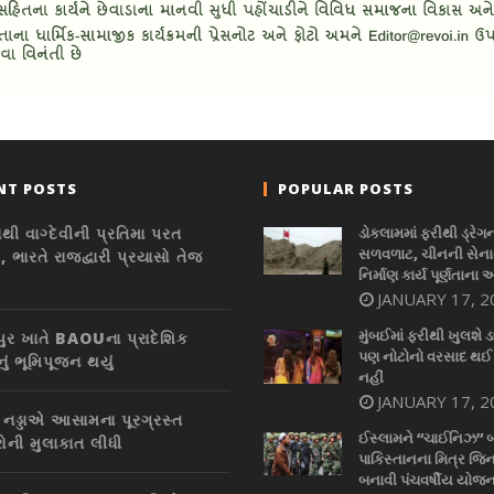
NT POSTS
POPULAR POSTS
થી વાગ્દેવીની પ્રતિમા પરત
ડોકલામમાં ફરીથી ડ્રેગ
સળવળાટ, ચીનની સેનાન
 ભારતે રાજદ્વારી પ્રયાસો તેજ
નિર્માણ કાર્ય પૂર્ણતાના 
JANUARY 17, 2
મુંબઈમાં ફરીથી ખુલશે ડ
ુર ખાતે BAOUના પ્રાદેશિક
પણ નોટોનો વરસાદ થઈ
રનું ભૂમિપૂજન થયું
નહીં
JANUARY 17, 2
. નડ્ડાએ આસામના પૂરગ્રસ્ત
ઈસ્લામને “ચાઈનિઝ” 
રોની મુલાકાત લીધી
પાકિસ્તાનના મિત્ર જિન
બનાવી પંચવર્ષીય યોજન