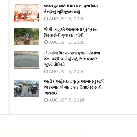
પાલનપુર ખાતે BAOUના પ્રાદેશિક
કેન્દ્રનું ભૂમિપૂજન થયું
AUGUST 6, 2026
જે.પી. નડ્ડાએ આસામના પૂરગ્રસ્ત
વિસ્તારોની મુલાકાત લીધી
AUGUST 6, 2026
મોરબીના વિરપારડાના કૂવામાં હિલોળા
લેતા પાણી અંગે શું કહે છે નિષ્ણાત?
જુઓ વીડિયો
AUGUST 6, 2026
અતીક અહેમદના પુત્ર આબાનનું માર્ગ
અકસ્માતમાં મોત: કાર ડિવાઈડર સાથે
અથડાઈ
AUGUST 6, 2026