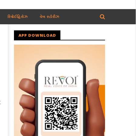
રિવોઈહિરોઝ
વેબ સ્ટોરીઝ
APP DOWNLOAD
દ