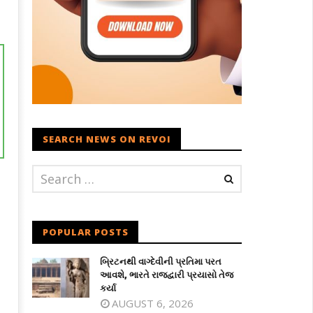
SEARCH NEWS ON REVOI
POPULAR POSTS
બ્રિટનથી વાગ્દેવીની પ્રતિમા પરત
આવશે, ભારતે રાજદ્વારી પ્રયાસો તેજ
કર્યા
AUGUST 6, 2026