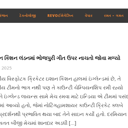
રંજન
ટેકનોલોજી
REVOઈમેગેઝિન
વેપાર
રમત – ગમત
 કિશન લંડનમાં ભોજપુરી ગીત ઉપર નાચતો જોવા મળ્યો
5, 2025
ય વિસ્ફોટક ક્રિકેટર ઇશાન કિશન હાલમાં ઇંગ્લેન્ડમાં છે, તે
ટ્રીય ટીમનો ભાગ નથી પણ તે કાઉન્ટી ચેમ્પિયનશિપ રમી રહ્યો
ેને ઇંગ્લેન્ડ લાયન્સ સામે મેચ રમવા માટે ઇન્ડિયા એ ટીમમાં પસં
માં આવ્યો હતો, જેમાં નોટિંગહામશાયર કાઉન્ટી ક્રિકેટ ક્લબે
 પ્રદર્શનથી પ્રભાવિત થયા બાદ તેને સાઇન કર્યો હતો. દરમિયાન
 સતત બીજી મેચમાં શાનદાર અડધી […]