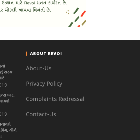
ABOUT REVOI
નનો
About-Us
ું સડક
આરે
Privacy Policy
019
ાન્સ બાર,
Complaints Redressal
 શકશે
Contact-Us
019
બનાવશે
પિંગ, ચીને
ા