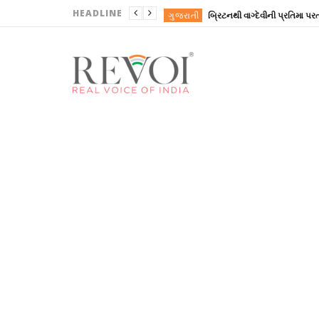
HEADLINE
ગુજરાતી
REVOINEWS
પાલનપુર ખાતે BAOUના પ્રા
ગુજરાતી
જે.પી. નડ્ડાએ આસામના પૂરગ્રસ્ત
REVOINEWS
ગુજરાતી
ગુજરાતી