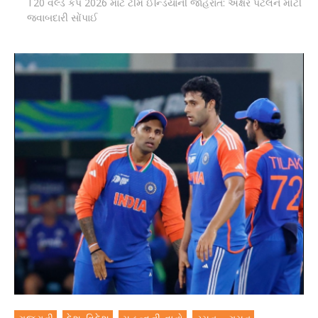
T20 વર્લ્ડ કપ 2026 માટે ટીમ ઈન્ડિયાની જાહેરાત: અક્ષર પટેલને મોટી
જવાબદારી સોંપાઈ