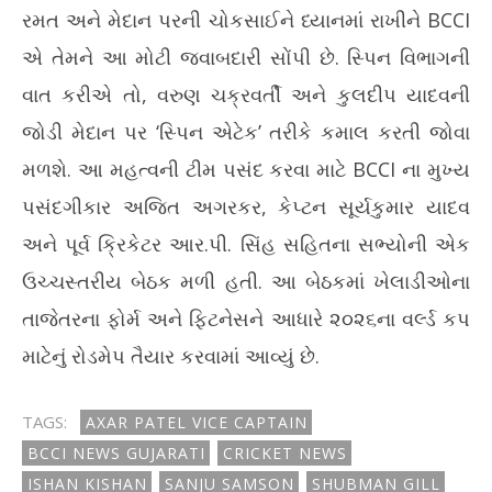
રમત અને મેદાન પરની ચોકસાઈને ધ્યાનમાં રાખીને BCCI
એ તેમને આ મોટી જવાબદારી સોંપી છે. સ્પિન વિભાગની
વાત કરીએ તો, વરુણ ચક્રવર્તી અને કુલદીપ યાદવની
જોડી મેદાન પર ‘સ્પિન એટેક’ તરીકે કમાલ કરતી જોવા
મળશે. આ મહત્વની ટીમ પસંદ કરવા માટે BCCI ના મુખ્ય
પસંદગીકાર અજિત અગરકર, કેપ્ટન સૂર્યકુમાર યાદવ
અને પૂર્વ ક્રિકેટર આર.પી. સિંહ સહિતના સભ્યોની એક
ઉચ્ચસ્તરીય બેઠક મળી હતી. આ બેઠકમાં ખેલાડીઓના
તાજેતરના ફોર્મ અને ફિટનેસને આધારે ૨૦૨૬ના વર્લ્ડ કપ
માટેનું રોડમેપ તૈયાર કરવામાં આવ્યું છે.
TAGS:
AXAR PATEL VICE CAPTAIN
BCCI NEWS GUJARATI
CRICKET NEWS
ISHAN KISHAN
SANJU SAMSON
SHUBMAN GILL