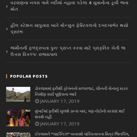
વઢવાણના નગરા ગામે નદીમાં નહાવા પડેલા 4 યુવાનોના ડૂબી જતા
મોત
હીલ સ્ટેશન સાપુતારા ખાતે મોન્સુન ફેસ્ટિવલનો દબદબાભેર થયો
પ્રારંભ
જમીનની ફળદ્રુપતા પુનઃ પ્રાપ્ત કરવા માટે પ્રાકૃતિક ખેતી જ
ઉત્તમ વિકલ્પઃ રાજ્યપાલ
POPULAR POSTS
ડોકલામમાં ફરીથી ડ્રેગનનો સળવળાટ, ચીનની સેનાનું સડક
નિર્માણ કાર્ય પૂર્ણતાના આરે
JANUARY 17, 2019
મુંબઈમાં ફરીથી ખુલશે ડાન્સ બાર, પણ નોટોનો વરસાદ થઈ
શકશે નહીં
JANUARY 17, 2019
ઈસ્લામને “ચાઈનિઝ” બનાવશે પાકિસ્તાનના મિત્ર જિનપિંગ,