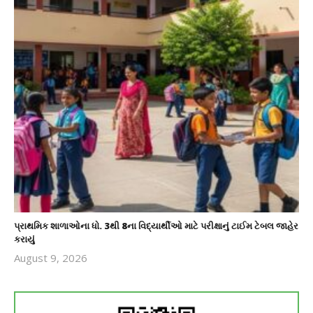
પ્રાથમિક શાળાઓના ધો. 3થી 8ના વિદ્યાર્થીઓ માટે પરીક્ષાનું ટાઈમ ટેબલ જાહેર
કરાયું
August 9, 2026
revoi
editor