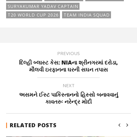
SURYAKUMAR YADAV CAPTAIN
T20 WORLD CUP 2026
TEAM INDIA SQUAD
PREVIOUS
દિલ્હી બ્લાસ્ટ કેસ: NIAના શ્રીનગરમાં દરોડા,
મૌલવી ઇરફાનના ઘરની સઘન તપાસ
NEXT
અસમને ઈસ્ટ પાકિસ્તાનનો હિસ્સો બનાવવાનું
કાવતરુઃ નરેન્દ્ર મોદી
RELATED POSTS