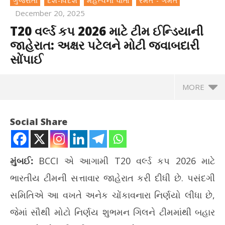
ગુજરાતી
દેશ-વિદેશ
મહત્વની વાતો
રમત - ગમત
December 20, 2025
T20 વર્લ્ડ કપ 2026 માટે ટીમ ઈન્ડિયાની
જાહેરાત: અક્ષર પટેલને મોટી જવાબદારી
સોંપાઈ
MORE
Social Share
મુંબઈ:
BCCI એ આગામી T20 વર્લ્ડ કપ 2026 માટે
ભારતીય ટીમની સત્તાવાર જાહેરાત કરી દીધી છે. પસંદગી
સમિતિએ આ વખતે અનેક ચોંકાવનારા નિર્ણયો લીધા છે,
જેમાં સૌથી મોટો નિર્ણય શુભમન ગિલને ટીમમાંથી બહાર