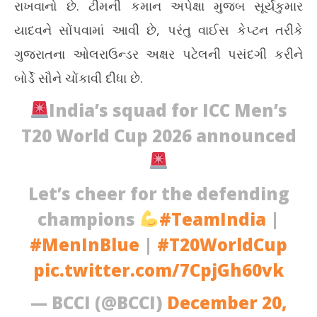
રાખવાનો છે. ટીમની કમાન અપેક્ષા મુજબ સૂર્યકુમાર
NOW VIEWING
યાદવને સોંપવામાં આવી છે, પરંતુ વાઈસ કેપ્ટન તરીકે
T20 વર્લ્ડ કપ 2026 માટે ટીમ ઈન્ડિયાની જાહેરાત: અક્ષર પટેલને મોટી
પ્ર
ગુજરાતના ઓલરાઉન્ડર અક્ષર પટેલની પસંદગી કરીને
જવાબદારી સોંપાઈ
ટેબ
બોર્ડે સૌને ચોંકાવી દીધા છે.
December
De
20, 2025
20
India’s squad for ICC Men’s
T20 World Cup 2026 announced
Let’s cheer for the defending
champions
#TeamIndia
|
#MenInBlue
|
#T20WorldCup
pic.twitter.com/7CpjGh60vk
— BCCI (@BCCI)
December 20,