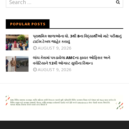
POPULAR POSTS
પ્રાથમિક શાળાઓના ધો. 3થી 8ના વિદ્યાર્થીઓ માટે પરીક્ષાનું
ટાઈમ ટેબલ જાહેર કરાયું
AUGUST 9, 2026
લાંચ કેસમાં પકડાયેલા AMCના ફાયર ઓફિસર અને
વચેટિયાને 12મી ઓગસ્ટ સુધીના રિમાન્ડ
AUGUST 9, 2026