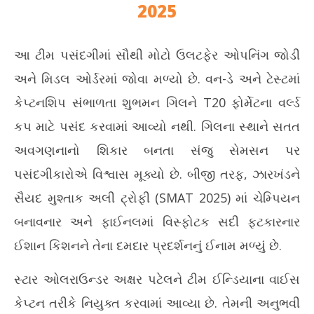
2025
આ ટીમ પસંદગીમાં સૌથી મોટો ઉલટફેર ઓપનિંગ જોડી
અને મિડલ ઓર્ડરમાં જોવા મળ્યો છે. વન-ડે અને ટેસ્ટમાં
કેપ્ટનશિપ સંભાળતા શુભમન ગિલને T20 ફોર્મેટના વર્લ્ડ
કપ માટે પસંદ કરવામાં આવ્યો નથી. ગિલના સ્થાને સતત
અવગણનાનો શિકાર બનતા સંજુ સેમસન પર
પસંદગીકારોએ વિશ્વાસ મૂક્યો છે. બીજી તરફ, ઝારખંડને
સૈયદ મુશ્તાક અલી ટ્રોફી (SMAT 2025) માં ચેમ્પિયન
બનાવનાર અને ફાઈનલમાં વિસ્ફોટક સદી ફટકારનાર
ઈશાન કિશનને તેના દમદાર પ્રદર્શનનું ઈનામ મળ્યું છે.
સ્ટાર ઓલરાઉન્ડર અક્ષર પટેલને ટીમ ઈન્ડિયાના વાઈસ
કેપ્ટન તરીકે નિયુક્ત કરવામાં આવ્યા છે. તેમની અનુભવી