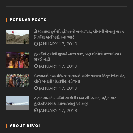
POPULAR POSTS
ડોકલામમાં ફરીથી ડ્રેગનનો સળવળાટ, ચીનની સેનાનું સડક
નિર્માણ કાર્ય પૂર્ણતાના આરે
JANUARY 17, 2019
મુંબઈમાં ફરીથી ખુલશે ડાન્સ બાર, પણ નોટોનો વરસાદ થઈ
શકશે નહીં
JANUARY 17, 2019
ઈસ્લામને “ચાઈનિઝ” બનાવશે પાકિસ્તાનના મિત્ર જિનપિંગ,
ચીને બનાવી પંચવર્ષીય યોજના
JANUARY 17, 2019
રફાલ મામલે ચર્ચામાં આવેલી HALની કમાલ, પહેલીવાર
હેલિકોપ્ટરમાંથી મિસાઈલનું પરીક્ષણ
JANUARY 17, 2019
ABOUT REVOI