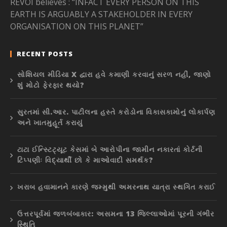
REVOI believes : “INFACT EVERY PERSON ON THIS
EARTH IS ARGUABLY A STAKEHOLDER IN EVERY
ORGANISATION ON THIS PLANET”
RECENT POSTS
સોશિયલ મીડિયા X દ્વારા હવે કમાણી કરવાનું સરળ નહીં, જાણો
શું મોટો ફેરફાર થયો?
સુરતમાં સી.આર. પાટીલના હસ્તે કરોડોના વિકાસકામોનું લોકાર્પણ
અને ખાતમુહૂર્ત કરાયું
ટાટા ઈન્સ્ટિટ્યૂટ કેસમાં બે આરોપીના જામીન નકારતાં કોર્ટની
ટિપ્પણીઃ વિદ્યાર્થી છો કે માઓવાદી સમર્થક?
ખરાબ હવામાનને કારણે જમ્મુથી અમરનાથ યાત્રા સ્થગિત કરાઈ
ઉત્તરપૂર્વમાં જળબંબાકાર: અસમના 13 જિલ્લાઓમાં પૂરની ગંભીર
સ્થિતિ