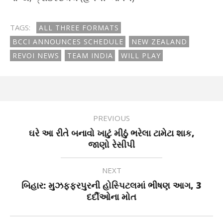
TAGS:
ALL THREE FORMATS
BCCI ANNOUNCES SCHEDULE
NEW ZEALAND
REVOI NEWS
TEAM INDIA
WILL PLAY
PREVIOUS
ઘરે આ રીતે બનાવો ખાટું મીઠું ભરેલા ટામેટા શાક,
જાણો રેસીપી
NEXT
બિહાર: મુઝફ્ફરપુરની હોસ્પિટલમાં ભીષણ આગ, 3
દર્દીઓના મોત