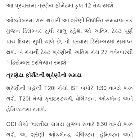
આ પ્રવાસમાં ત્રણેય ફોર્મેટમાં કુલ 12 મેચ રમશે.
June
Ju
4,
4,
ઓક્ટોબરમાં શરૂ થનારી આ શ્રેણી નિર્ધારિત સમયપત્રક
2026
20
મુજબ ડિસેમ્બર સુધી ચાલુ રહેશે. જો અંતિમ ટેસ્ટ પૂર્ણ
પાંચ દિવસ સુધી ચાલે છે, તો પ્રવાસ ડિસેમ્બરમાં સમાપ્ત
થશે. બે મેચની ટેસ્ટ શ્રેણીની અંતિમ મેચ 27 નવેમ્બરથી
1 ડિસેમ્બર દરમિયાન રમાશે.
ત્રણેય ફોર્મેટની શ્રેણીનો સમય
શ્રેણીની પહેલી T20I મેચો IST બપોરે 1:30 વાગ્યે શરૂ
થશે. T20I મેચો ક્રાઇસ્ટચર્ચ, વેલિંગ્ટન, ઓકલેન્ડ અને
હેમિલ્ટનમાં રમાશે.
ODI મેચો ભારતીય સમય મુજબ સવારે 8:30 વાગ્યે શરૂ
થશે. આ શ્રેણી ઓકલેન્ડ, વેલિંગ્ટન, હેમિલ્ટન અને