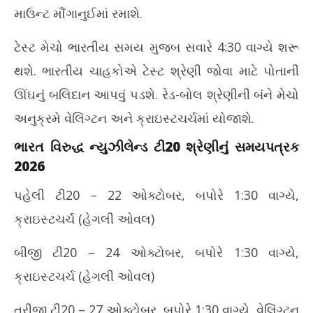
માઉન્ટ મૌંગાનુઈમાં રમાશે.
ટેસ્ટ મેચો ભારતીય સમય મુજબ સવારે 4:30 વાગ્યે શરૂ
થશે. ભારતીય ચાહકોએ ટેસ્ટ શ્રેણી જોવા માટે પોતાની
ઊંઘનું બલિદાન આપવું પડશે. રેડ-બોલ શ્રેણીની બંને મેચો
અનુક્રમે વેલિંગ્ટન અને ક્રાઇસ્ટચર્ચમાં યોજાશે.
ભારત વિરુદ્ધ ન્યુઝીલેન્ડ ટી20 શ્રેણીનું સમયપત્રક
2026
પહેલી ટી20 – 22 ઓક્ટોબર, બપોરે 1:30 વાગ્યે,
ક્રાઇસ્ટચર્ચ (હેગલી ઓવલ)
બીજી ટી20 – 24 ઓક્ટોબર, બપોરે 1:30 વાગ્યે,
ક્રાઇસ્ટચર્ચ (હેગલી ઓવલ)
ત્રીજી ટી20 – 27 ઓક્ટોબર, બપોરે 1:30 વાગ્યે, વેલિંગ્ટન