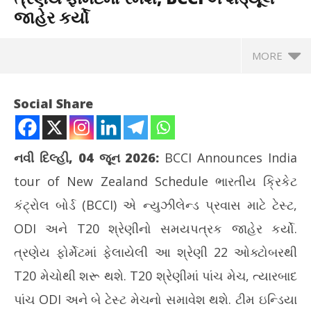
જાહેર કર્યો
MORE
Social Share
નવી દિલ્હી, 04 જૂન 2026:
BCCI Announces India
tour of New Zealand Schedule ભારતીય ક્રિકેટ
કંટ્રોલ બોર્ડ (BCCI) એ ન્યુઝીલેન્ડ પ્રવાસ માટે ટેસ્ટ,
ODI અને T20 શ્રેણીનો સમયપત્રક જાહેર કર્યો.
ત્રણેય ફોર્મેટમાં ફેલાયેલી આ શ્રેણી 22 ઓક્ટોબરથી
NOW VIEWING
T20 મેચોથી શરૂ થશે. T20 શ્રેણીમાં પાંચ મેચ, ત્યારબાદ
ટીમ ઈન્ડિયા ન્યુઝીલેન્ડ પ્રવાસ પર ત્રણેય ફોર્મેટમાં રમશે, BCCIએ
સોશ
પાંચ ODI અને બે ટેસ્ટ મેચનો સમાવેશ થશે. ટીમ ઇન્ડિયા
શેડ્યૂલ જાહેર કર્યો
ફેર