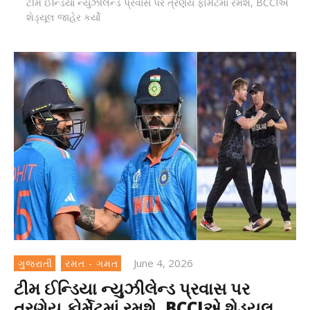
ટીમ ઈન્ડિયા ન્યુઝીલેન્ડ પ્રવાસ પર ત્રણેય ફોર્મેટમાં રમશે, BCCIએ
શેડ્યૂલ જાહેર કર્યો
June 4, 2026
ગુજરાતી
રમત - ગમત
ટીમ ઈન્ડિયા ન્યુઝીલેન્ડ પ્રવાસ પર
ત્રણેય ફોર્મેટમાં રમશે, BCCIએ શેડ્યૂલ