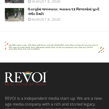
AUGUST 8, 2026
ઉત્તરપૂર્વમાં જળબંબાકાર: અસમના 13 જિલ્લાઓમાં પૂરની
ગંભીર સ્થિતિ
AUGUST 8, 2026
REVOI is a independent media start-up. We are a new-
age media company with a rich and storied legacy.