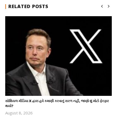
RELATED POSTS
સોશિયલ મીડિયા X દ્વારા હવે કમાણી કરવાનું સરળ નહીં, જાણો શું મોટો ફેરફાર
થયો?
August 8, 2026