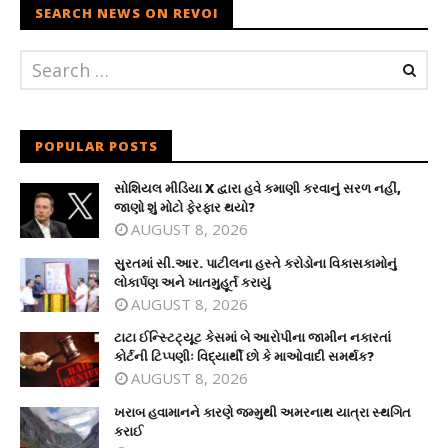
SEARCH NEWS ON REVOI
POPULAR POSTS
સોશિયલ મીડિયા X દ્વારા હવે કમાણી કરવાનું સરળ નહીં,
જાણો શું મોટો ફેરફાર થયો?
AUGUST 8, 2026
સુરતમાં સી.આર. પાટીલના હસ્તે કરોડોના વિકાસકામોનું
લોકાર્પણ અને ખાતમુહૂર્ત કરાયું
AUGUST 8, 2026
ટાટા ઈન્સ્ટિટ્યૂટ કેસમાં બે આરોપીના જામીન નકારતાં
કોર્ટની ટિપ્પણીઃ વિદ્યાર્થી છો કે માઓવાદી સમર્થક?
AUGUST 8, 2026
ખરાબ હવામાનને કારણે જમ્મુથી અમરનાથ યાત્રા સ્થગિત
કરાઈ