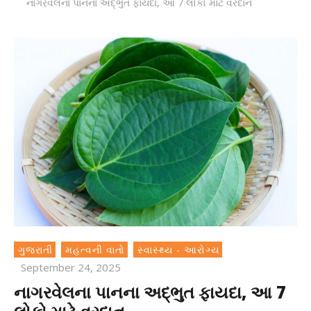
નાગરવેલના પાનના અદ્ભુત ફાયદા, આ 7 લોકો માટે વરદાન
ગુજરાતી
મહત્વની વાતો
સ્વાસ્થ્ય - આરોગ્ય
September 24, 2025
નાગરવેલના પાનના અદ્ભુત ફાયદા, આ 7