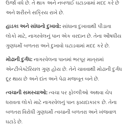
ઉર્જા વધે છે. તે થાક અને નબળાઈ ઘટાડવામાં મદદ કરે છે
અને શરીરને સક્રિય રાખે છે.
હાડકા અને સાંધાનો દુખાવો:
સાંધાના દુખાવાથી પીડાતા
લોકો માટે, નાગરવેલનું પાન એક વરદાન છે. તેના ઔષધીય
ગુણધર્મો બળતરા અને દુખાવો ઘટાડવામાં મદદ કરે છે.
મોઢાની દુર્ગંધ:
નાગરવેલના પાનમાં ભરપૂર માત્રામાં
એન્ટીબેક્ટેરિયલ ગુણ હોય છે. તેને ચાવવાથી મોઢાની દુર્ગંધ
દૂર થાય છે અને દાંત અને પેઢા મજબૂત બને છે.
ત્વચાની સમસ્યાઓ:
ત્વચા પર ફોલ્લીઓ અથવા ચેપ
ધરાવતા લોકો માટે નાગરવેલનું પાન ફાયદાકારક છે. તેના
બળતરા વિરોધી ગુણધર્મો ત્વચાની બળતરા અને ખંજવાળ
ઘટાડે છે.