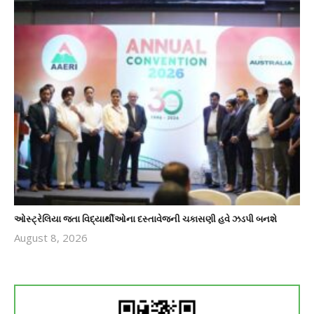
ઓસ્ટ્રેલિયા જતા વિદ્યાર્થીઓના દસ્તાવેજની ચકાસણી હવે ઝડપી બનશે
August 8, 2026
revoi
editor