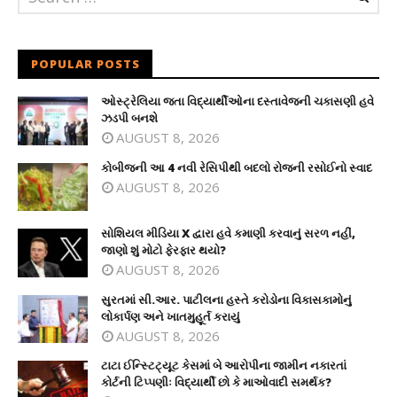
POPULAR POSTS
ઓસ્ટ્રેલિયા જતા વિદ્યાર્થીઓના દસ્તાવેજની ચકાસણી હવે
ઝડપી બનશે
AUGUST 8, 2026
કોબીજની આ 4 નવી રેસિપીથી બદલો રોજની રસોઈનો સ્વાદ
AUGUST 8, 2026
સોશિયલ મીડિયા X દ્વારા હવે કમાણી કરવાનું સરળ નહીં,
જાણો શું મોટો ફેરફાર થયો?
AUGUST 8, 2026
સુરતમાં સી.આર. પાટીલના હસ્તે કરોડોના વિકાસકામોનું
લોકાર્પણ અને ખાતમુહૂર્ત કરાયું
AUGUST 8, 2026
ટાટા ઈન્સ્ટિટ્યૂટ કેસમાં બે આરોપીના જામીન નકારતાં
કોર્ટની ટિપ્પણીઃ વિદ્યાર્થી છો કે માઓવાદી સમર્થક?