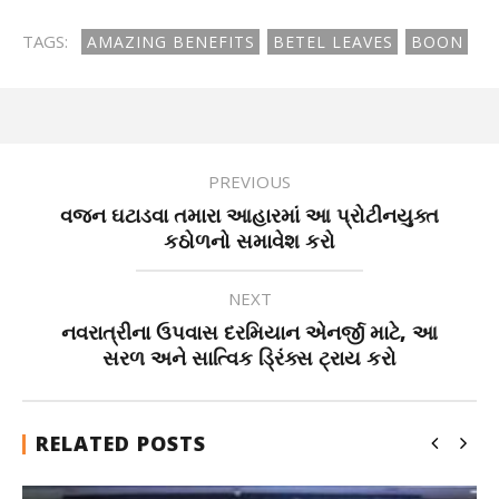
TAGS:
AMAZING BENEFITS
BETEL LEAVES
BOON
PREVIOUS
વજન ઘટાડવા તમારા આહારમાં આ પ્રોટીનયુક્ત
કઠોળનો સમાવેશ કરો
NEXT
નવરાત્રીના ઉપવાસ દરમિયાન એનર્જી માટે, આ
સરળ અને સાત્વિક ડ્રિંક્સ ટ્રાય કરો
RELATED POSTS