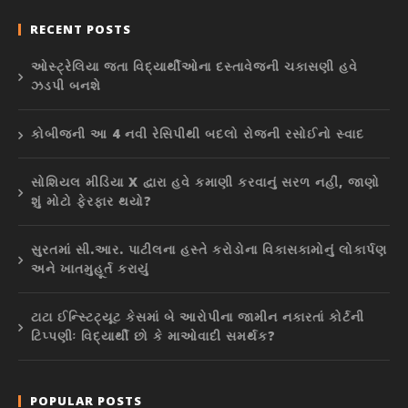
RECENT POSTS
ઓસ્ટ્રેલિયા જતા વિદ્યાર્થીઓના દસ્તાવેજની ચકાસણી હવે
ઝડપી બનશે
કોબીજની આ 4 નવી રેસિપીથી બદલો રોજની રસોઈનો સ્વાદ
સોશિયલ મીડિયા X દ્વારા હવે કમાણી કરવાનું સરળ નહીં, જાણો
શું મોટો ફેરફાર થયો?
સુરતમાં સી.આર. પાટીલના હસ્તે કરોડોના વિકાસકામોનું લોકાર્પણ
અને ખાતમુહૂર્ત કરાયું
ટાટા ઈન્સ્ટિટ્યૂટ કેસમાં બે આરોપીના જામીન નકારતાં કોર્ટની
ટિપ્પણીઃ વિદ્યાર્થી છો કે માઓવાદી સમર્થક?
POPULAR POSTS