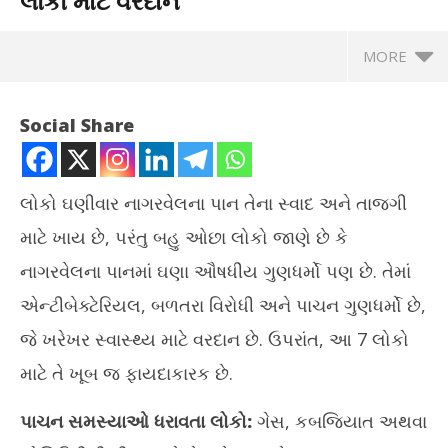
લોકો માટે વરદાન
MORE
Social Share
લોકો ઘણીવાર નાગરવેલના પાન તેના સ્વાદ અને તાજગી
માટે ખાય છે, પરંતુ બહુ ઓછા લોકો જાણે છે કે
નાગરવેલના પાનમાં ઘણા ઔષધીય ગુણધર્મો પણ છે. તેમાં
એન્ટીબેક્ટેરિયલ, બળતરા વિરોધી અને પાચન ગુણધર્મો છે,
જે ખરેખર સ્વાસ્થ્ય માટે વરદાન છે. ઉપરાંત, આ 7 લોકો
NOW VIEWING
માટે તે ખૂબ જ ફાયદાકારક છે.
નાગરવેલના પાનના અદ્ભુત ફાયદા, આ 7 લોકો માટે વરદાન
ઓસ્
પાચન સમસ્યાઓ ધરાવતા લોકો:
ગેસ, કબજિયાત અથવા
બન
September
Se
24, 2025