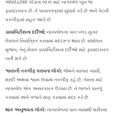
એસિડિટીથી પીડાતા લોકો માટે નાગરવેલ ખૂબ જ
24
ફાયદાકારક છે. તે પાચનતંત્રમાં સુધારો કરે છે અને પેટની
તકલીફમાં રાહત આપે છે.
ડાયાબિટીસના દર્દીઓ:
નાગરવેલના પાન બ્લડ સુગર
લેવલને નિયંત્રિત કરવામાં મદદરૂપ થાય છે. સંશોધન
મુજબ, તેનું સેવન ડાયાબિટીસના દર્દીઓ માટે ફાયદાકારક
બની શકે છે.
શ્વાસની તકલીફ ધરાવતા લોકો:
જેમને વારંવાર ખાંસી,
શરદી અથવા શ્વાસ લેવામાં તકલીફ રહે છે, તેમના માટે
નાગરવેલ એક અસરકારક ઉપાય છે. તે લાળને પાતળું
કરવામાં અને ગળાને સાફ કરવામાં મદદ કરે છે.
થાક અનુભવતા લોકો:
નાગરવેલના પાન ખાવાથી શરીરમાં