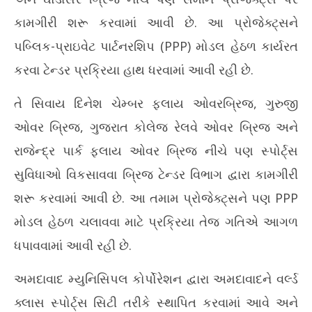
કામગીરી શરૂ કરવામાં આવી છે. આ પ્રોજેક્ટ્સને
પબ્લિક-પ્રાઇવેટ પાર્ટનરશિપ (PPP) મોડલ હેઠળ કાર્યરત
કરવા ટેન્ડર પ્રક્રિયા હાથ ધરવામાં આવી રહી છે.
તે સિવાય દિનેશ ચેમ્બર ફ્લાય ઓવરબ્રિજ, ગુરુજી
ઓવર બ્રિજ, ગુજરાત કોલેજ રેલવે ઓવર બ્રિજ અને
રાજેન્દ્ર પાર્ક ફ્લાય ઓવર બ્રિજ નીચે પણ સ્પોર્ટ્સ
સુવિધાઓ વિકસાવવા બ્રિજ ટેન્ડર વિભાગ દ્વારા કામગીરી
શરૂ કરવામાં આવી છે. આ તમામ પ્રોજેક્ટ્સને પણ PPP
મોડલ હેઠળ ચલાવવા માટે પ્રક્રિયા તેજ ગતિએ આગળ
ધપાવવામાં આવી રહી છે.
અમદાવાદ મ્યુનિસિપલ કોર્પોરેશન દ્વારા અમદાવાદને વર્લ્ડ
ક્લાસ સ્પોર્ટ્સ સિટી તરીકે સ્થાપિત કરવામાં આવે અને