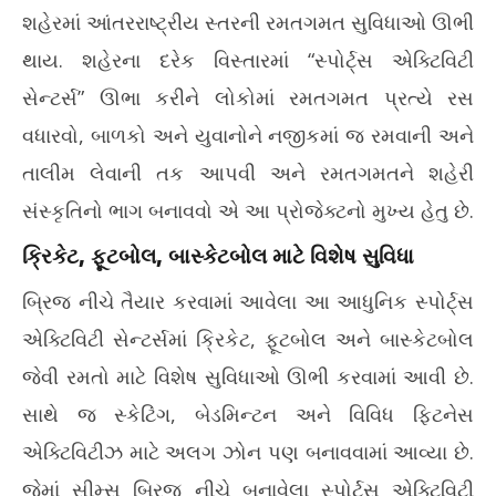
શહેરમાં આંતરરાષ્ટ્રીય સ્તરની રમતગમત સુવિધાઓ ઊભી
થાય. શહેરના દરેક વિસ્તારમાં “સ્પોર્ટ્સ એક્ટિવિટી
સેન્ટર્સ” ઊભા કરીને લોકોમાં રમતગમત પ્રત્યે રસ
વધારવો, બાળકો અને યુવાનોને નજીકમાં જ રમવાની અને
તાલીમ લેવાની તક આપવી અને રમતગમતને શહેરી
સંસ્કૃતિનો ભાગ બનાવવો એ આ પ્રોજેક્ટનો મુખ્ય હેતુ છે.
ક્રિકેટ, ફૂટબોલ, બાસ્કેટબોલ માટે વિશેષ સુવિધા
બ્રિજ નીચે તૈયાર કરવામાં આવેલા આ આધુનિક સ્પોર્ટ્સ
એક્ટિવિટી સેન્ટર્સમાં ક્રિકેટ, ફૂટબોલ અને બાસ્કેટબોલ
જેવી રમતો માટે વિશેષ સુવિધાઓ ઊભી કરવામાં આવી છે.
સાથે જ સ્કેટિંગ, બેડમિન્ટન અને વિવિધ ફિટનેસ
એક્ટિવિટીઝ માટે અલગ ઝોન પણ બનાવવામાં આવ્યા છે.
જેમાં સીમ્સ બ્રિજ નીચે બનાવેલા સ્પોર્ટ્સ એક્ટિવિટી