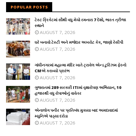
POPULAR POSTS
ટેસ્ટ ક્રિકેટમાં સૌથી વધુ મેચો રમનારા 7 દેશો, ભારત ત્રીજા
સ્થાને
AUGUST 7, 2026
ઘરે બનાવો ટેસ્ટી અને મજેદાર અખરોટ કેક, જાણો રેસીપી
AUGUST 7, 2026
ગાંધીનગરમાં મહાત્મા મંદિર ખાતે ટ્રાવેલ એન્ડ ટુરિઝમ ફેરનો
CMએ કરાવ્યો પ્રારંભ
AUGUST 7, 2026
ગુજરાતમાં 289 સરકારી ITIમાં વૃક્ષારોપણ અભિયાન, 10
હજારથી વધુ રોપાઓનું વાવેતર
AUGUST 7, 2026
એનાલોગ પનીર પર પ્રતિબંધ મુકાયા બાદ અમદાવાદમાં
મ્યુનિએ પાડ્યા દરોડા
AUGUST 7, 2026