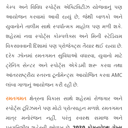
કેમ્પ અને વિવિધ સ્પોર્ટ્સ એક્ટિવિટીઝ યોજવાનું પણ
આયોજન કરવામાં આવી રહ્યું છે, જેથી બાળકો અને
યુવાનોને તાલીમ સાથે સ્પર્ધાત્મક માહોલ પણ મળી શકે.
શહેરમાં નવા સ્પોર્ટ્સ કોમ્પલેક્સ અને મિની સ્ટેડિયમ
વિકસાવવાની દિશામાં પણ પ્રોજેક્ટ્સ તૈયાર થઈ રહ્યા છે.
દરેક ઝોનમાં રમતગમત સુવિધાઓ વધારવા, યુવાનો માટે
ટ્રેનિંગ સેન્ટર અને સ્પોર્ટ્સ એકેડમી શરૂ કરવા તથા
આંતરરાષ્ટ્રીય સ્તરના ટૂર્નામેન્ટ્સ આયોજિત કરવા AMC
લાંબા ગાળાનું આયોજન કરી રહી છે.
રમતગમત
ક્ષેત્રના વિકાસ સાથે શહેરમાં રોજગાર અને
સ્પોર્ટ્સ ટૂરિઝમને પણ મોટો પ્રોત્સાહન મળશે. રમતગમત
માત્ર મનોરંજન નહીં, પરંતુ સ્વસ્થ સમાજ અને
પ્રગતિશીલ શહેરની ઓળખ છે.
2030 કોમનવેલ્થ ગેમ્સ