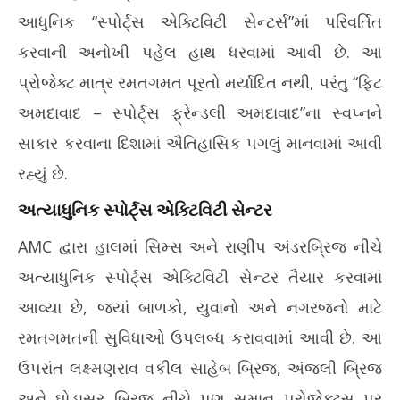
AMCની પહેલ: બ્રિજ નીચે ઊભા થઈ રહ્યા છે વર્લ્ડ ક્લાસ સ્પોર્ટ્સ
ટેસ્
એક્ટિવિટી સેન્ટર્સ, જુઓ વીડિયો
આધુનિક “સ્પોર્ટ્સ એક્ટિવિટી સેન્ટર્સ”માં પરિવર્તિત
Ju
June
2,
કરવાની અનોખી પહેલ હાથ ધરવામાં આવી છે. આ
2,
20
2026
પ્રોજેક્ટ માત્ર રમતગમત પૂરતો મર્યાદિત નથી, પરંતુ “ફિટ
અમદાવાદ – સ્પોર્ટ્સ ફ્રેન્ડલી અમદાવાદ”ના સ્વપ્નને
સાકાર કરવાના દિશામાં ઐતિહાસિક પગલું માનવામાં આવી
રહ્યું છે.
અત્યાધુનિક સ્પોર્ટ્સ એક્ટિવિટી સેન્ટર
AMC દ્વારા હાલમાં સિમ્સ અને રાણીપ અંડરબ્રિજ નીચે
અત્યાધુનિક સ્પોર્ટ્સ એક્ટિવિટી સેન્ટર તૈયાર કરવામાં
આવ્યા છે, જ્યાં બાળકો, યુવાનો અને નગરજનો માટે
રમતગમતની સુવિધાઓ ઉપલબ્ધ કરાવવામાં આવી છે. આ
ઉપરાંત લક્ષ્મણરાવ વકીલ સાહેબ બ્રિજ, અંજલી બ્રિજ
અને ઘોડાસર બ્રિજ નીચે પણ સમાન પ્રોજેક્ટ્સ પર