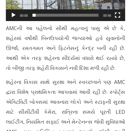
00:00
00:56
AMCની આ પહેલનો સૌથી મહત્વનું પાસુ એ છે કે,
શહેરમાં વર્ષોથી બિનઉપયોગી જગ્યાઓ હવે યુવાનોની
ઊર્જા, રમતગમત અને ફિટનેસનું કેન્દ્ર બની રહી છે.
આથી એક તરફ શહેરના સૌંદર્યમાં વધારો થઈ રહ્યો છે,
તો બીજી તરફ શહેરી વિકાસને નવી દિશા મળી રહી છે.
શહેરના વિકાસ સાથે સુરક્ષા અને સ્વચ્છતાને પણ AMC
દ્વારા વિશેષ પ્રાથમિકતા આપવામાં આવી રહી છે. સ્પોર્ટ્સ
એક્ટિવિટી બોક્સમાં આવનારા લોકો અને સ્ટાફની સુરક્ષા
માટે સીસીટીવી કેમેરા, રાત્રિના સમયે પૂરતી LED
લાઈટીંગ, નિયમિત સફાઈ અને મેન્ટેનન્સ જેવી સુવિધાઓ