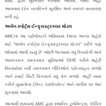
AMC દ્વારા સુનિશ્ચિત કરવામાં આવશે, જેથી અહીં
આવનારા દરેક નાગરિકને સુરક્ષિત અને સ્વચ્છ વાતાવરણ
મળી રહે.
અર્બન સ્પોર્ટ્સ ઈન્ફ્રાસ્ટ્રક્ચર મોડલ
AMCના આ પ્રોજેક્ટને ભવિષ્યમાં દેશના અન્ય શહેરો
માટે “અર્બન સ્પોર્ટ્સ ઈન્ફ્રાસ્ટ્રક્ચર મોડલ” તરીકે પણ
જોવામાં આવી રહ્યું છે. ઓછી જગ્યામાં વધુ ઉપયોગી અને
અસરકારક રમતગમત સુવિધાઓ ઊભી કરીને શહેરી
વિસ્તારોમાં નવી રમતગમત નીતિઓને પ્રોત્સાહન મળશે
અને સ્માર્ટ સિટી વિકાસને વધુ વેગ મળશે. અહીં ખાસ
કરીને યુવાનોના ટેલેન્ટ ડેવલોપમેન્ટ અને તાલીમ પર ભાર
મૂકવામાં આવશે.
આગામી સમયમાં AMC દ્વારા સ્થાનિક ટૂર્નામેન્ટ્સ, કોચિંગ