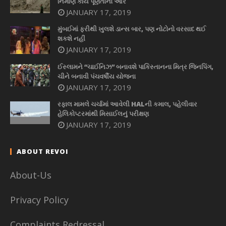
નિર્માણ કાર્ય પૂર્ણતાના આરે
JANUARY 17, 2019
મુંબઈમાં ફરીથી ખુલશે ડાન્સ બાર, પણ નોટોનો વરસાદ થઈ
શકશે નહીં
JANUARY 17, 2019
ઈસ્લામને “ચાઈનિઝ” બનાવશે પાકિસ્તાનના મિત્ર જિનપિંગ,
ચીને બનાવી પંચવર્ષીય યોજના
JANUARY 17, 2019
રફાલ મામલે ચર્ચામાં આવેલી HALની કમાલ, પહેલીવાર
હેલિકોપ્ટરમાંથી મિસાઈલનું પરીક્ષણ
JANUARY 17, 2019
ABOUT REVOI
About-Us
Privacy Policy
Complaints Redressal