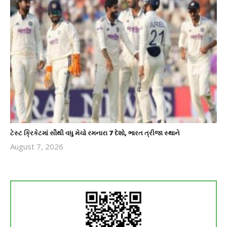
ટેસ્ટ ક્રિકેટમાં સૌથી વધુ મેચો રમનારા 7 દેશો, ભારત ત્રીજા સ્થાને
August 7, 2026
revoi
editor