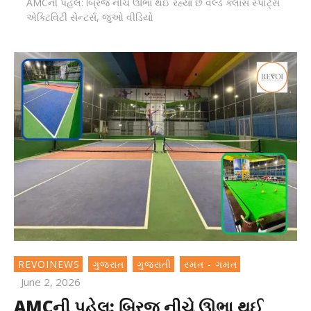
AMCની પહેલ: બ્રિજ નીચે ઊભા થઈ રહ્યા છે વર્લ્ડ ક્લાસ સ્પોર્ટ્સ
એક્ટિવિટી સેન્ટર્સ, જુઓ વીડિયો
REVOINEWS
ગુજરાત
ગુજરાતી
રમત - ગમત
June 2, 2026
AMCની પહેલ: બ્રિજ નીચે ઊભા થઈ