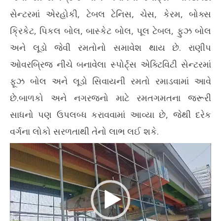
સેન્ટરમાં એરહોકી, ટેબલ ટેનિસ, ચેસ, કેરમ, બોક્સ
ક્રિકેટ, પિકલ બોલ, બાસ્કેટ બોલ, પૂલ ટેબલ, ફુઝ બોલ
અને લૂડો જેવી રમતોનો સમાવેશ થાય છે. રાણીપ
ઓવરબ્રિજ નીચે બનાવેલા સ્પોર્ટ્સ એક્ટિવિટી સેન્ટરમાં
ફૂઝ બોલ અને લૂડો સિવાયની રમતો રમાડવામાં આવે
છે.બાળકો અને નગરજનો માટે રમતગમતના જરૂરી
સાધનો પણ ઉપલબ્ધ કરાવવામાં આવ્યા છે, જેથી દરેક
વર્ગના લોકો સરળતાથી તેનો લાભ લઈ શકે.
Video
Player