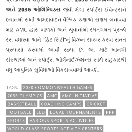
અને 2036 ઓલિમ્પિક્સ
જેવી મેગા સ્પોર્ટ્સ ઈવેન્ટ્સને
ધ્યાનમાં રાખી અમદાવાદને વૈશ્વિક કક્ષાએ સક્ષમ બનાવવા
માટે AMC દ્વારા બાળકો અને યુવાનોમાં રમતગમત પ્રત્યે
રસ વધારવા અને “ફિટ સિટી”નું વિઝન સાકાર કરવા સતત
પ્રયાસો કરવામાં આવી રહ્યા છે. આ માટે ખાનગી
સંસ્થાઓ અને સ્પોર્ટ્સ ઓર્ગેનાઈઝેશન્સ સાથે સહકારથી
વધુ આધુનિક સુવિધાઓ વિકસાવવામાં આવશે.
TAGS:
2030 COMMONWEALTH GAMES
2036 OLYMPICS
AMC
AMC INITIATIVE
BASKETBALL
COACHING CAMPS
CRICKET
FOOTBALL
LED
LOCAL TOURNAMENTS
PPP
SPORTS
VARIOUS SPORTS ACTIVITIES
WORLD-CLASS SPORTS ACTIVITY CENTERS