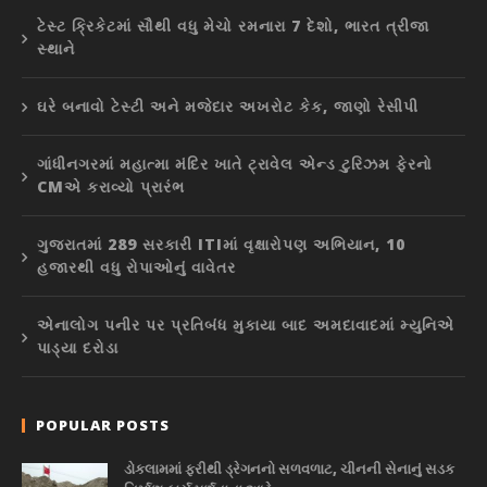
ટેસ્ટ ક્રિકેટમાં સૌથી વધુ મેચો રમનારા 7 દેશો, ભારત ત્રીજા
સ્થાને
ઘરે બનાવો ટેસ્ટી અને મજેદાર અખરોટ કેક, જાણો રેસીપી
ગાંધીનગરમાં મહાત્મા મંદિર ખાતે ટ્રાવેલ એન્ડ ટુરિઝમ ફેરનો
CMએ કરાવ્યો પ્રારંભ
ગુજરાતમાં 289 સરકારી ITIમાં વૃક્ષારોપણ અભિયાન, 10
હજારથી વધુ રોપાઓનું વાવેતર
એનાલોગ પનીર પર પ્રતિબંધ મુકાયા બાદ અમદાવાદમાં મ્યુનિએ
પાડ્યા દરોડા
POPULAR POSTS
ડોકલામમાં ફરીથી ડ્રેગનનો સળવળાટ, ચીનની સેનાનું સડક