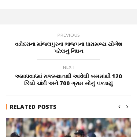
PREVIOUS
વડોદરાના માંજલપુરના ભાજપના ધારાસભ્ય યોગેશ
પટેલનું નિધન
NEXT
અમદાવાદમાં રાજસ્થાનથી આવેલી બસમાંથી 120
કિલો ચાંદી અને 700 ગ્રામ સોનું પકડાયું
RELATED POSTS