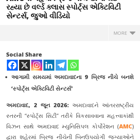
રહ્યા છે વર્લ્ડ ક્લાસ સ્પોર્ટ્સ એક્ટિવિટી
સેન્ટર્સ, જુઓ વીડિયો
MORE
Social Share
આગામી સમયમાં અમદાવાદના 9 બ્રિજ નીચે બનશે
‘સ્પોર્ટ્સ એક્ટિવિટી સેન્ટર્સ’
અમદાવાદ, 2 જૂન 2026:
અમદાવાદને આંતરરાષ્ટ્રીય
સ્તરની “સ્પોર્ટ્સ સિટી” તરીકે વિકસાવવાના મહત્ત્વાકાંક્ષી
વિઝન સાથે અમદાવાદ મ્યુનિસિપલ કોર્પોરેશન (
AMC
)
NOW VIEWING
દ્વારા શહેરમાં બ્રિજ નીચેની બિનઉપયોગી જગ્યાઓને