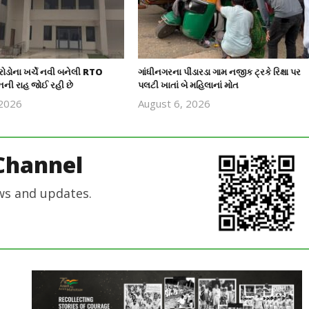
ોડોના ખર્ચે નવી બનેલી RTO
ગાંધીનગરના પીંડારડા ગામ નજીક ટ્રકે રિક્ષા પર
નની રાહ જોઈ રહી છે
પલટી ખાતાં બે મહિલાનાં મોત
 2026
August 6, 2026
revoi
revoi
editor
editor
Channel
ws and updates.