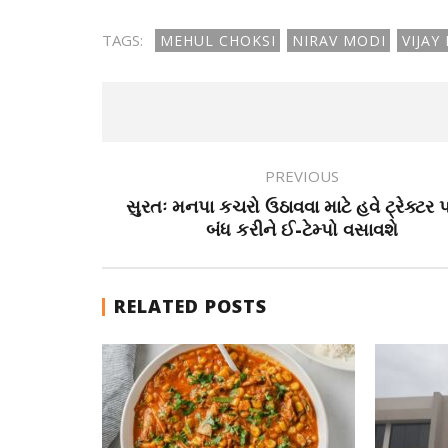
TAGS:
MEHUL CHOKSI
NIRAV MODI
VIJAY
PREVIOUS
સુરતઃ મનપા કચરો ઉઠાવવા માટે હવે ટ્રેક્ટર પ
બંધ કરીને ઈ-ટેમ્પો વસાવશે
RELATED POSTS