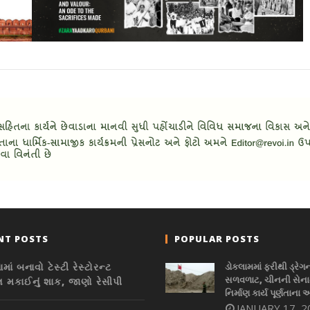
NT POSTS
POPULAR POSTS
માં બનાવો ટેસ્ટી રેસ્ટોરન્ટ
ડોકલામમાં ફરીથી ડ્રેગ
સળવળાટ, ચીનની સેનાન
લ મકાઈનું શાક, જાણો રેસીપી
નિર્માણ કાર્ય પૂર્ણતાના 
JANUARY 17, 2