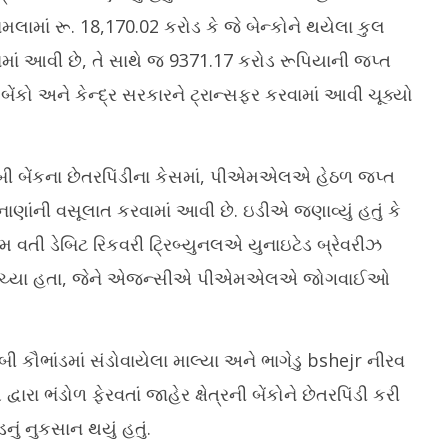
મલામાં રૂ. 18,170.02 કરોડ કે જે બેન્કોને થયેલા કુલ
ામાં આવી છે, તે સાથે જ 9371.17 કરોડ રૂપિયાની જપ્ત
બેંકો અને કેન્દ્ર સરકારને ટ્રાન્સફર કરવામાં આવી ચૂક્યો
બી બેંકના છેતરપિંડીના કેસમાં, પીએમએલએ હેઠળ જપ્ત
 નાણાંની વસૂલાત કરવામાં આવી છે. ઇડીએ જણાવ્યું હતું કે
યમ વતી ડેબિટ રિકવરી ટ્રિબ્યુનલએ યુનાઇટેડ બ્રેવરીઝ
શેર વેચ્યા હતા, જેને એજન્સીએ પીએમએલએ જોગવાઈઓ
 કૌભાંડમાં સંડોવાયેલા માલ્યા અને ભાગેડુ bshejr નીરવ
રા ભંડોળ ફેરવતાં જાહેર ક્ષેત્રની બેંકોને છેતરપિંડી કરી
નું નુકસાન થયું હતું.