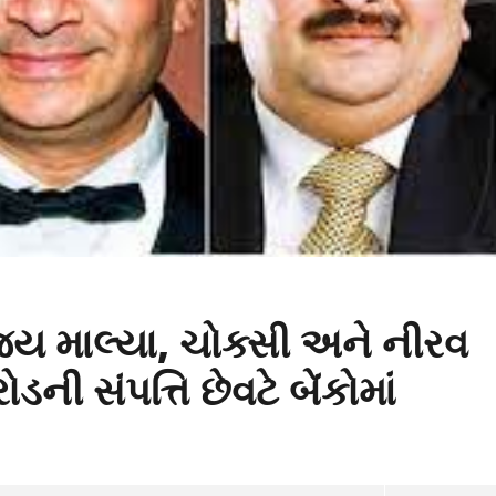
િજય માલ્યા, ચોક્સી અને નીરવ
ી સંપત્તિ છેવટે બેંકોમાં