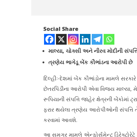
Social Share
માલ્યા, ચોક્સી અને નીરવ મોદીની સંપત્તિ
ત્રણેય ભાગેડૂ બેંક કૌભાંડના આરોપી છે
NOW VIEWING
બેંક કૌભાંડ મામલો – વિજય માલ્યા, ચોક્સી
દિલ્હીઃ-દેશમાં બેંક કૌભાંડોના મામલે સરક
ચોમાસામાં બ
અને નીરવ મોદીની ૯ હજાર 371 કરોડની
મકાઈનું શા
સંપત્તિ છેવટે બેંકોમાં ટ્રાન્સફર કરાઈ
છેતરપિંડીના આરોપી એવા વિજય માલ્યા, મ
June
June
રૂપિયાની સંપત્તિ જાહેર ક્ષેત્રની બેંકોમાં
23,
23,
2021
2021
ફરાર થયેલા ત્રણેય આરોપીઓની સંપત્તિ તે
કરવામાં આવશે.
આ સમગ્ર મામલે એન્ફોર્સમેન્ટ ડિરેક્ટોર