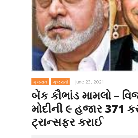
June 23, 2021
ગુજરાત
ગુજરાતી
બેંક કૌભાંડ મામલો – વ
મોદીની ૯ હજાર 371 કરોડન
ટ્રાન્સફર કરાઈ