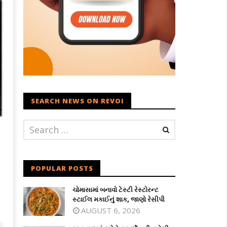
SEARCH NEWS ON REVOI
POPULAR POSTS
ચોમાસામાં બનાવો ટેસ્ટી રેસ્ટોરન્ટ
સ્ટાઈલ મકાઈનું શાક, જાણો રેસીપી
AUGUST 6, 2026