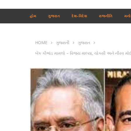
હોમ
ગુજરાત
દેશ-વિદેશ
રાજનીતિ
મનો
HOME
ગુજરાતી
ગુજરાત
બેંક કૌભાંડ મામલો – વિજય માલ્યા, ચોક્સી અને નીરવ મોદી