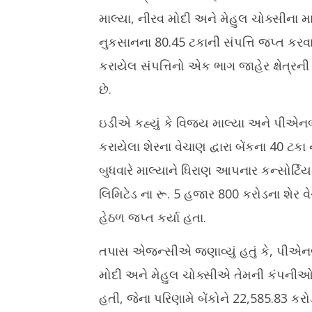
માલ્યા, નીરવ મોદી અને મેહુલ ચોક્સીના મા
નુકસાનના 80.45 ટકાની સંપત્તિ જપ્ત કરવ
કરાયેલ સંપત્તિનો એક ભાગ જાહેર ક્ષેત્રની 
છે.
ઇડીએ કહ્યું કે વિજય માલ્યા અને પીએન
કરાયેલા શેરના વેચાણ દ્વારા બેંકના 40 ટકા
બુધવારે માલ્યાને ધિરાણ આપનાર કન્સોર્ટિ
લિમિટેડ ના રૂ. 5 હજાર 800 કરોડના 
હેઠળ જપ્ત કર્યા હતા.
તપાસ એજન્સીએ જણાવ્યું હતું કે, પીએનબી
મોદી અને મેહુલ ચોક્સીએ તેમની કંપનીઓ દ્વા
હતી, જેના પરિણામે બેંકોને 22,585.83 કરોડ