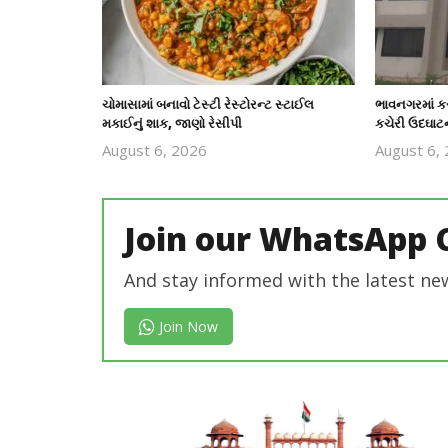
ચોમાસામાં બનાવો ટેસ્ટી રેસ્ટોરન્ટ સ્ટાઈલ
ભાવનગરમાં કર
મકાઈનું શાક, જાણો રેસીપી
કચેરી ઉદઘાટ
August 6, 2026
August 6,
revoi
editor
Join our WhatsApp 
And stay informed with the latest ne
Join Now