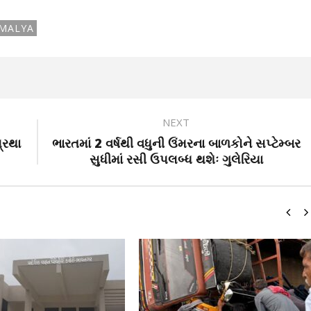
 MALYA
NEXT
્રથા
ભારતમાં 2 વર્ષથી વધુની ઉંમરના બાળકોને સપ્ટેમ્બર
સુધીમાં રસી ઉપલબ્ધ થશેઃ ગુલેરિયા