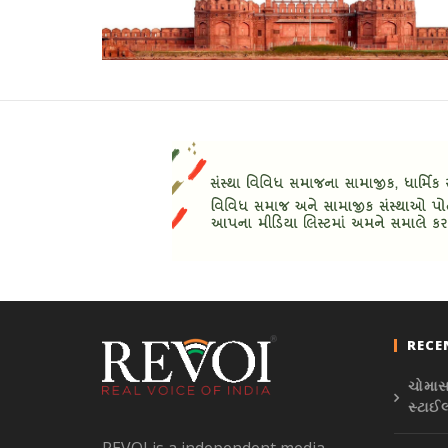
RECE
ચોમાસા
સ્ટાઈ