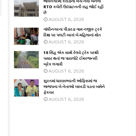
ભાવનગરમાં કરોડોના ખર્ચે નવી બનેલી
RTO કચેરી ઉદઘાટનની રાહ જોઈ રહી
છે
AUGUST 6, 2026
ગાંધીનગરના પીંડારડા ગામ નજીક ટ્રકે
રિક્ષા પર પલટી ખાતાં બે મહિલાનાં મોત
AUGUST 6, 2026
10 સિંહ એક સાથે રેલવે ટ્રેક પરથી
પસાર થતાં જ પાયલોટે ઈમરજન્સી
બ્રેક લગાવી
AUGUST 6, 2026
ંધીનગરના પીંડારડા ગામ નજીક ટ્રકે રિક્ષા
10 સિંહ એક સાથે રેલવે ટ્રેક પરથી પસાર
સુરતમાં ધારાસભ્યની ઓફિસમાં જ
 પલટી ખાતાં બે મહિલાનાં મોત
થતાં જ પાયલોટે ઈમરજન્સી બ્રેક લગાવી
ભાજપના બે નેતાઓ બાખડી પડતા બન્નેને
ફેકચર
ne
June
AUGUST 6, 2026
3,
23,
021
2021