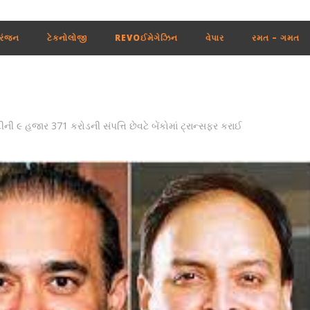
રંજન
ટેકનોલોજી
REVOઈમેગેઝિન
વેપાર
રમત – ગમત
ની ૯ હજાર 371 કરોડની સંપત્તિ છેવટે બેંકોમાં ટ્રાન્સફર કરાઈ