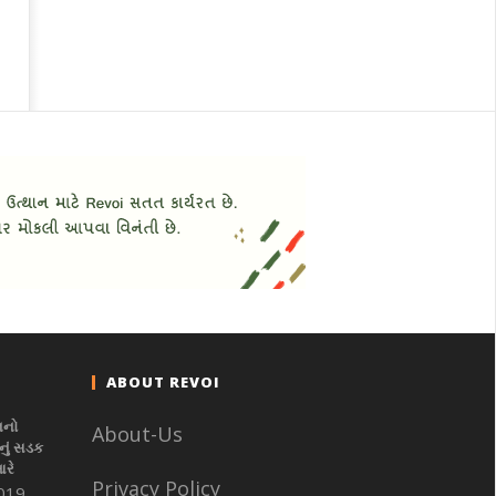
ABOUT REVOI
નનો
About-Us
ું સડક
આરે
Privacy Policy
019