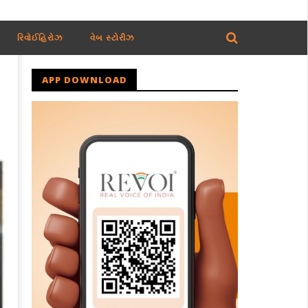
રિવોઈહિરોઝ
વેબ સ્ટોરીઝ
APP DOWNLOAD