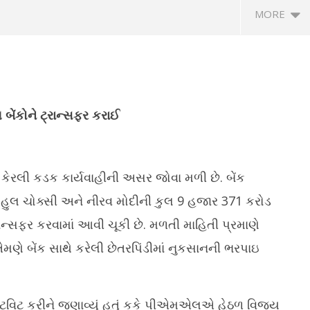
MORE
 બેંકોને ટ્રાન્સફર કરાઈ
ારે કેરલી કડક કાર્યવાહીની અસર જોવા મળી છે. બેંક
નાવો ટેસ્ટી રેસ્ટોરન્ટ સ્ટાઈલ
ભાવનગરમાં કરોડોના ખર્ચે નવી બનેલી RTO
ગા
ક, જાણો રેસીપી
કચેરી ઉદઘાટનની રાહ જોઈ રહી છે
પર
ેહુલ ચોક્સી અને નીરવ મોદીની કુલ 9 હજાર 371 કરોડ
June
Ju
 ટ્રાન્સફર કરવામાં આવી ચૂકી છે. મળતી માહિતી પ્રમાણે
23,
2
2021
2
મણે બેંક સાથે કરેલી છેતરપિંડીમાં નુકસાનની ભરપાઇ
ેટે ટ્વિટ કરીને જણાવ્યું હતું કકે પીએમએલએ હેઠળ વિજય