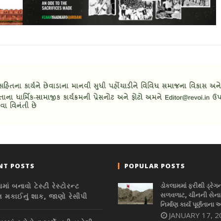
NT POSTS
POPULAR POSTS
માં બનાવો ટેસ્ટી રેસ્ટોરન્ટ
ડોકલામમાં ફરીથી ડ્રેગ
સળવળાટ, ચીનની સેનાન
લ મકાઈનું શાક, જાણો રેસીપી
નિર્માણ કાર્ય પૂર્ણતાના 
JANUARY 17, 2