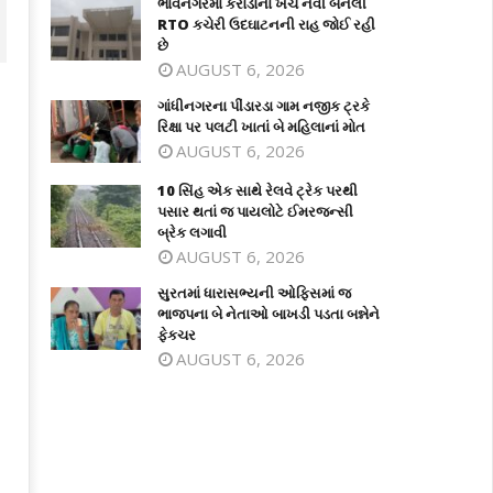
ભાવનગરમાં કરોડોના ખર્ચે નવી બનેલી
RTO કચેરી ઉદઘાટનની રાહ જોઈ રહી
છે
AUGUST 6, 2026
ગાંધીનગરના પીંડારડા ગામ નજીક ટ્રકે
રિક્ષા પર પલટી ખાતાં બે મહિલાનાં મોત
AUGUST 6, 2026
10 સિંહ એક સાથે રેલવે ટ્રેક પરથી
પસાર થતાં જ પાયલોટે ઈમરજન્સી
બ્રેક લગાવી
AUGUST 6, 2026
સુરતમાં ધારાસભ્યની ઓફિસમાં જ
ંધીનગરના પીંડારડા ગામ નજીક ટ્રકે રિક્ષા
10 સિંહ એક સાથે રેલવે ટ્રેક પરથી પસાર
ભાજપના બે નેતાઓ બાખડી પડતા બન્નેને
 પલટી ખાતાં બે મહિલાનાં મોત
થતાં જ પાયલોટે ઈમરજન્સી બ્રેક લગાવી
ફેકચર
ay
May
AUGUST 6, 2026
8,
28,
026
2026