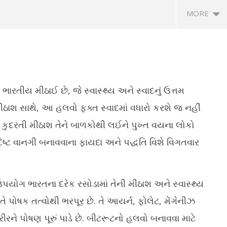
MORE
ારતીય મીઠાઈ છે, જે સ્વાસ્થ્ય અને સ્વાદનું ઉત્તમ
ીઠાશ સાથે, આ હલવો ફક્ત સ્વાદમાં વધારો કરશે જ નહીં
કુદરતી મીઠાશ તેને બાળકોથી લઈને પુખ્ત વયના લોકો
નાવો ટેસ્ટી રેસ્ટોરન્ટ સ્ટાઈલ
ભાવનગરમાં કરોડોના ખર્ચે નવી બનેલી RTO
ગા
દિષ્ટ વાનગી બનાવવાના ફાયદા અને પદ્ધતિ વિશે વિગતવાર
ક, જાણો રેસીપી
કચેરી ઉદઘાટનની રાહ જોઈ રહી છે
પર
May
M
28,
2
2026
2
યોગ ભારતના દરેક રસોડામાં તેની મીઠાશ અને સ્વાસ્થ્ય
તે પોષક તત્વોથી ભરપૂર છે. તે આયર્ન, ફોલેટ, મેંગેનીઝ
ને પોષણ પૂરું પાડે છે. બીટરૂટનો હલવો બનાવવા માટે