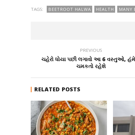
TAGS:
BEETROOT HALWA
HEALTH
MANY B
PREVIOUS
ચહેરો ધોયા પછી લગાવો આ 6 વસ્તુઓ, હંમ
ચમકતો રહેશે
RELATED POSTS