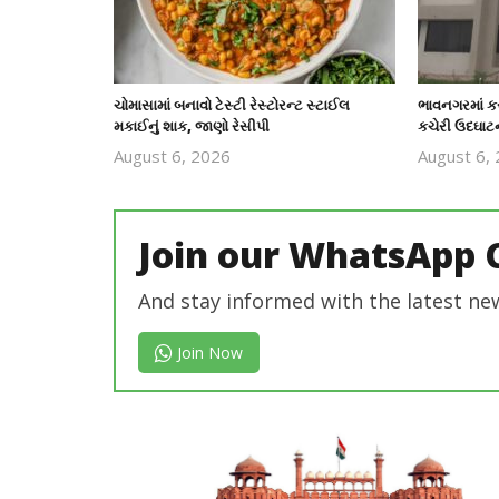
ચોમાસામાં બનાવો ટેસ્ટી રેસ્ટોરન્ટ સ્ટાઈલ
ભાવનગરમાં કર
મકાઈનું શાક, જાણો રેસીપી
કચેરી ઉદઘાટ
August 6, 2026
August 6,
revoi
editor
Join our WhatsApp 
And stay informed with the latest ne
Join Now