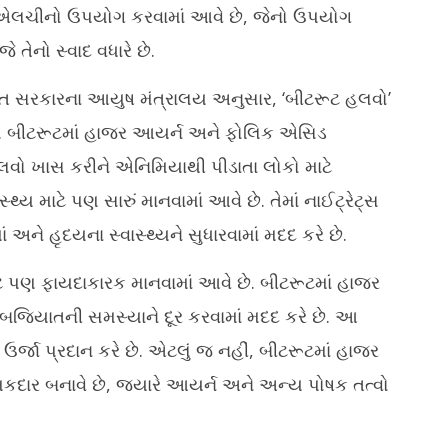
ને એલચીનો ઉપયોગ કરવામાં આવે છે, જેનો ઉપયોગ
 તેનો સ્વાદ વધારે છે.
ત સરકારના આયુષ મંત્રાલય અનુસાર, ‘બીટરૂટ હલવો’
ે. બીટરૂટમાં હાજર આયર્ન અને ફોલિક એસિડ
હલવો ખાસ કરીને એનિમિયાથી પીડાતા લોકો માટે
થ્ય માટે પણ સારું માનવામાં આવે છે. તેમાં નાઈટ્રેટ્સ
ં અને હૃદયના સ્વાસ્થ્યને સુધારવામાં મદદ કરે છે.
ટે પણ ફાયદાકારક માનવામાં આવે છે. બીટરૂટમાં હાજર
કબજિયાતની સમસ્યાને દૂર કરવામાં મદદ કરે છે. આ
 ઉર્જા પ્રદાન કરે છે. એટલું જ નહીં, બીટરૂટમાં હાજર
કદાર બનાવે છે, જ્યારે આયર્ન અને અન્ય પોષક તત્વો