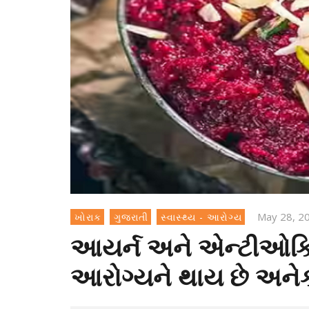
May 28, 2
ખોરાક
ગુજરાતી
સ્વાસ્થ્ય - આરોગ્ય
આયર્ન અને એન્ટીઓક્સ
આરોગ્યને થાય છે અને