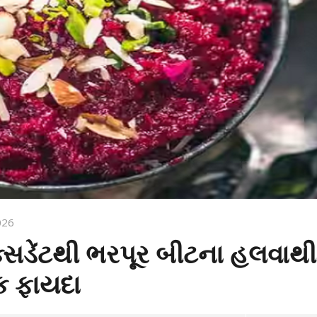
026
િડેંટથી ભરપૂર બીટના હલવાથી
ક ફાયદા