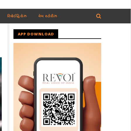
રિવોઈહિરોઝ
વેબ સ્ટોરીઝ
APP DOWNLOAD