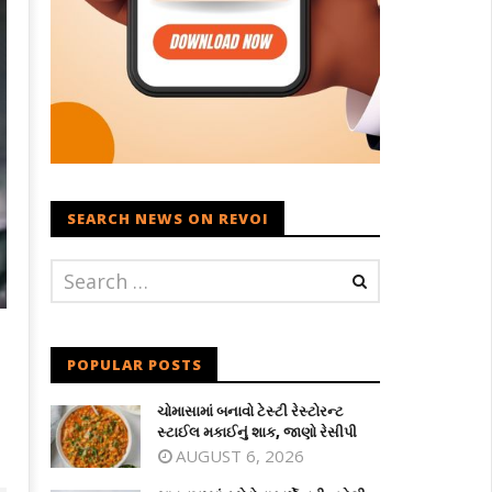
SEARCH NEWS ON REVOI
POPULAR POSTS
ચોમાસામાં બનાવો ટેસ્ટી રેસ્ટોરન્ટ
સ્ટાઈલ મકાઈનું શાક, જાણો રેસીપી
AUGUST 6, 2026