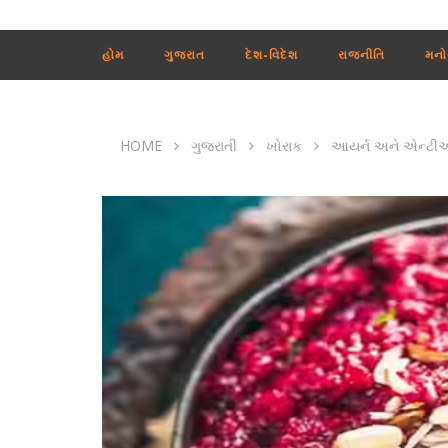
હોમ
ગુજરાત
દેશ-વિદેશ
રાજનીતિ
મનો
HOME
ગુજરાતી
ખોરાક
આયર્ન અને એન્ટીઓક