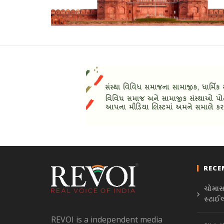
RECE
ચોમાસા
સ્ટાઈ
REVOI is a independent media