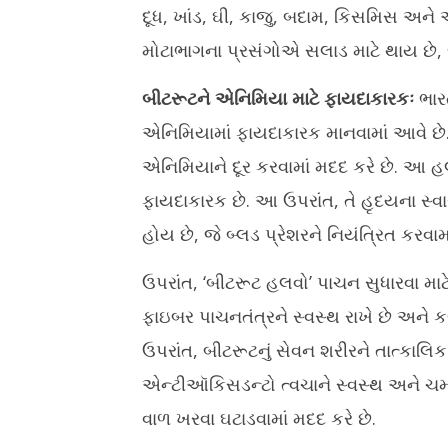
દૂધ, ખાંડ, ઘી, કાજુ, બદામ, કિસમિસ અ
મોટાભાગના પ્રસંગોએ સલાડ માટે થાય છે, જે
બીટરૂટને એનિમિયા માટે ફાયદાકારકઃ
ભાર
એનિમિયામાં ફાયદાકારક માનવામાં આવે છ
એનિમિયાને દૂર કરવામાં મદદ કરે છે. આ 
ફાયદાકારક છે. આ ઉપરાંત, તે હૃદયના સ્વાસ્
હોય છે, જે બ્લડ પ્રેશરને નિયંત્રિત કરવામા
ઉપરાંત, ‘બીટરૂટ હલવો’ પાચન સુધારવા મા
ફાઇબર પાચનતંત્રને સ્વસ્થ રાખે છે અને 
ઉપરાંત, બીટરૂટનું સેવન શરીરને તાત્કાલિક
એન્ટીઑકિસડન્ટો ત્વચાને સ્વસ્થ અને ચમ
વાળ ખરવા ઘટાડવામાં મદદ કરે છે.