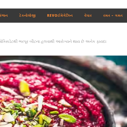
રંજન
ટેકનોલોજી
REVOઈમેગેઝિન
વેપાર
રમત – ગમત
્સિડેંટથી ભરપૂર બીટના હલવાથી આરોગ્યને થાય છે અનેક ફાયદા