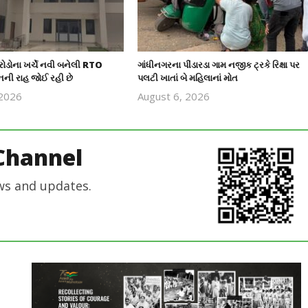
ોડોના ખર્ચે નવી બનેલી RTO
ગાંધીનગરના પીંડારડા ગામ નજીક ટ્રકે રિક્ષા પર
નની રાહ જોઈ રહી છે
પલટી ખાતાં બે મહિલાનાં મોત
 2026
August 6, 2026
revoi
revoi
editor
editor
Channel
ws and updates.