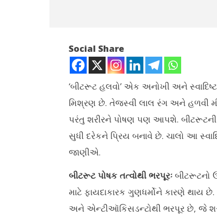
Social Share
‘બીટરૂટ હલવો’ એક અનોખી અને સ્વાદિષ્ટ ભ
મિશ્રણ છે. તેજસ્વી લાલ રંગ અને હળવી મ
NOW VIEWING
પરંતુ શરીરને પોષણ પણ આપશે. બીટરૂટની 
આયર્ન અને એન્ટીઓક્સિડેંટથી ભરપૂર
ચોમાસામાં બ
સુધી દરેકને પ્રિય બનાવે છે. ચાલો આ સ્વા
બીટના હલવાથી આરોગ્યને થાય છે અનેક
મકાઈનું શા
ફાયદા
જાણીએ.
May
May
28,
28,
2026
બીટરૂટ પોષક તત્વોથી ભરપૂરઃ
બીટરૂટનો ઉપ
2026
માટે ફાયદાકારક ગુણધર્મોને કારણે થાય છે. 
અને એન્ટીઑકિસડન્ટોથી ભરપૂર છે, જે શરીર