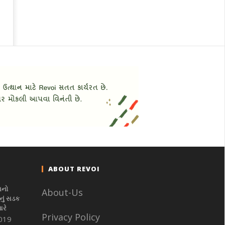
ABOUT REVOI
નનો
About-Us
ું સડક
આરે
Privacy Policy
019