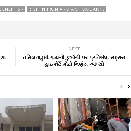
ENEFITS -
RICH IN IRON AND ANTIOXIDANTS
NEXT
ેશા
તમિલનાડુમાં ગાયની કુર્બાની પર પ્રતિબંધ, મદ્રાસ
હાઇકોર્ટે મોટો નિર્ણય આપ્યો