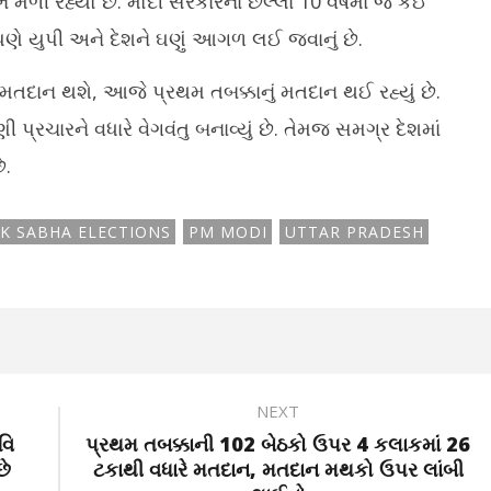
મળી રહ્યો છે. મોદી સરકારના છેલ્લા 10 વર્ષમાં જે કંઈ
 આપણે યુપી અને દેશને ઘણું આગળ લઈ જવાનું છે.
ં મતદાન થશે, આજે પ્રથમ તબક્કાનું મતદાન થઈ રહ્યું છે.
 પ્રચારને વધારે વેગવંતુ બનાવ્યું છે. તેમજ સમગ્ર દેશમાં
ે.
K SABHA ELECTIONS
PM MODI
UTTAR PRADESH
NEXT
વિ
પ્રથમ તબક્કાની 102 બેઠકો ઉપર 4 કલાકમાં 26
છે
ટકાથી વધારે મતદાન, મતદાન મથકો ઉપર લાંબી