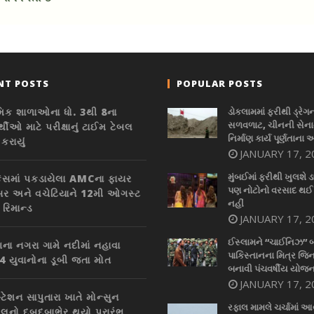
NT POSTS
POPULAR POSTS
મિક શાળાઓના ધો. 3થી 8ના
ડોકલામમાં ફરીથી ડ્રેગ
સળવળાટ, ચીનની સેનાન
ર્થીઓ માટે પરીક્ષાનું ટાઈમ ટેબલ
નિર્માણ કાર્ય પૂર્ણતાના 
કરાયું
JANUARY 17, 2
મુંબઈમાં ફરીથી ખુલશે ડ
કેસમાં પકડાયેલા AMCના ફાયર
પણ નોટોનો વરસાદ થઈ
ર અને વચેટિયાને 12મી ઓગસ્ટ
નહીં
 રિમાન્ડ
JANUARY 17, 2
ઈસ્લામને “ચાઈનિઝ” 
ના નગરા ગામે નદીમાં નહાવા
પાકિસ્તાનના મિત્ર જિન
 4 યુવાનોના ડૂબી જતા મોત
બનાવી પંચવર્ષીય યોજન
JANUARY 17, 2
ટેશન સાપુતારા ખાતે મોન્સુન
રફાલ મામલે ચર્ચામાં આ
િવલનો દબદબાભેર થયો પ્રારંભ