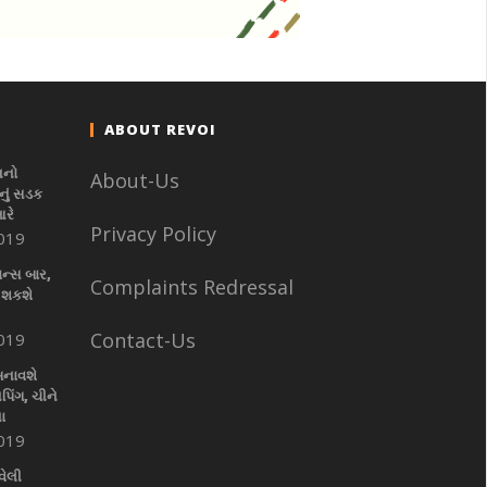
ABOUT REVOI
નનો
About-Us
ું સડક
આરે
Privacy Policy
019
ાન્સ બાર,
Complaints Redressal
 શકશે
Contact-Us
019
બનાવશે
પિંગ, ચીને
ા
019
વેલી