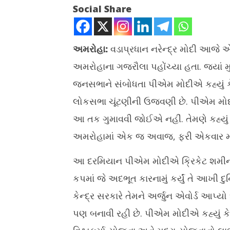
Social Share
અમરોહા:
વડાપ્રધાન નરેન્દ્ર મોદી આજે એટ
અમરોહાના ગજરૌલા પહોંચ્યા હતા. જ્યાં મુખ્
NOW VIEWING
જનસભાને સંબોધતા પીએમ મોદીએ કહ્યું કે
પ્રથમવાર મતદાન કરનારા મતદારાઓએ
પ્રાથમિક 
લોકસભા ચૂંટણીની ઉજવણી છે. પીએમ મોદી
ચૂંટણીમાં મળેલી તક ગુમાવવી જોઈએ નહીઃ
વિદ્યાર્થીઓ
પીએમ મોદી
જાહેર કરાયુ
આ તક ગુમાવવી જોઈએ નહીં. તેમણે કહ્યું
April
April
અમરોહામાં એક જ અવાજ, ફરી એકવાર મો
19,
19,
2024
2024
આ દરમિયાન પીએમ મોદીએ ક્રિકેટ શમીનો ઉલ
કપમાં જે અદભૂત કારનામું કર્યું તે આખી દુ
કેન્દ્ર સરકારે તેમને અર્જુન એવોર્ડ આપ્ય
પણ બનાવી રહી છે. પીએમ મોદીએ કહ્યું