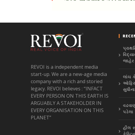
RECE
પ્રાથ
વિદ્યા
જાહેર 
REVOI is a independent media
start-up. We are a new-age media
લાંચ 
company with a rich and storied
ઓફિસ
legacy. REVOI believes : “INFACT
સુધીના
EVERY PERSON ON THIS EARTH IS
ARGUABLY A STAKEHOLDER IN
વઢવાણ
EVERY ORGANISATION ON THIS
પડેલા
PLANET”
હીલ સ્
ફેસ્ટ