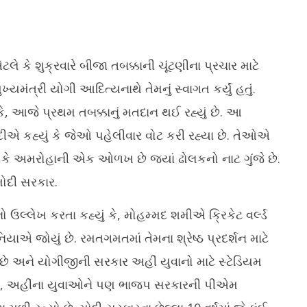
લે કે શુક્રવારે બીજા તબક્કાની ચૂંટણીના પ્રચાર માટે
યમંત્રી યોગી આદિત્યનાથે તેમનું સ્વાગત કર્યું હતું.
, આજે પ્રથમ તબક્કાનું મતદાન થઈ રહ્યું છે. આ
શાળાઓના ધો. 3થી 8ના
લાંચ કેસમાં પકડાયેલા AMCના ફાયર
વઢ
એ કહ્યું કે જેઓ પહેલીવાર વોટ કરી રહ્યા છે. તેઓએ
 માટે પરીક્ષાનું ટાઈમ ટેબલ
ઓફિસર અને વચેટિયાને 12મી ઓગસ્ટ
યુ
ં
સુધીના રિમાન્ડ
 કે અમરોહાની એક ઓળખ છે જ્યાં ઢોલકનો નાટ ગુંજે છે.
Ap
April
1
દી સરકાર.
19,
2
2024
્લેખ કરતા કહ્યું કે, મોહમ્મદ શમીએ ક્રિકેટ વર્લ્ડ
નિયાએ જોયું છે. રમતગમતમાં તેમના શ્રેષ્ઠ પ્રદર્શન માટે
ો છે અને યોગીજીની સરકાર અહીં યુવાનો માટે સ્ટેડિયમ
 કે, અહીંના યુવાઓને પણ ભાજપ સરકારની પીએમ