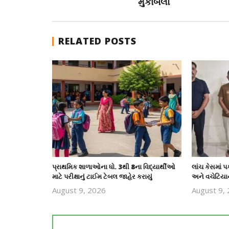
મુકાબલો
RELATED POSTS
પ્રાથમિક શાળાઓના ધો. 3થી 8ના વિદ્યાર્થીઓ
લાંચ કેસમાં
માટે પરીક્ષાનું ટાઈમ ટેબલ જાહેર કરાયું
અને વચેટિયાન
August 9, 2026
August 9,
revoi
editor