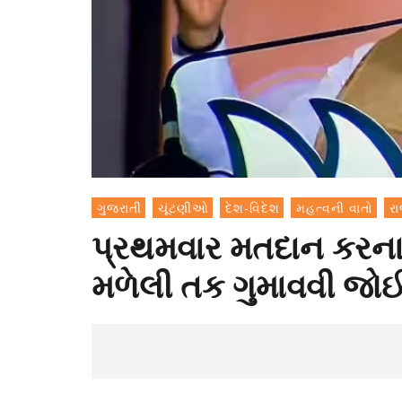
ગુજરાતી
ચૂંટણીઓ
દેશ-વિદેશ
મહત્વની વાતો
ર
પ્રથમવાર મતદાન કરના
મળેલી તક ગુમાવવી જો