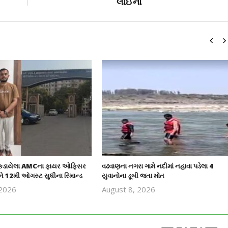
લાઈનો
 પકડાયેલા AMCના ફાયર ઓફિસર
વઢવાણના નગરા ગામે નદીમાં નહાવા પડેલા 4
ે 12મી ઓગસ્ટ સુધીના રિમાન્ડ
યુવાનોના ડૂબી જતા મોત
 2026
August 8, 2026
revoi
revoi
editor
editor