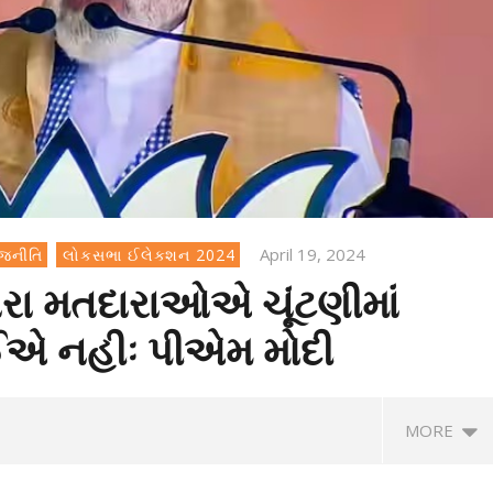
April 19, 2024
ાજનીતિ
લોકસભા ઈલેક્શન 2024
રા મતદારાઓએ ચૂંટણીમાં
ઈએ નહીઃ પીએમ મોદી
MORE