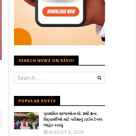
SEARCH NEWS ON REVOI
POPULAR POSTS
પ્રાથમિક શાળાઓના ધો. 3થી 8ના
વિદ્યાર્થીઓ માટે પરીક્ષાનું ટાઈમ ટેબલ
જાહેર કરાયું
AUGUST 9, 2026