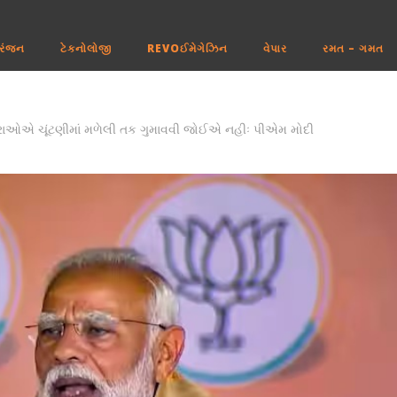
રંજન
ટેકનોલોજી
REVOઈમેગેઝિન
વેપાર
રમત – ગમત
રાઓએ ચૂંટણીમાં મળેલી તક ગુમાવવી જોઈએ નહીઃ પીએમ મોદી