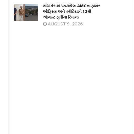
લાંચ કેસમાં પકડાયેલા AMCના ફાયર
ઓફિસર અને વચેટિયાને 12મી
ઓગસ્ટ સુધીના રિમાન્ડ
AUGUST 9, 2026
વાણના નગરા ગામે નદીમાં નહાવા પડેલા 4
હીલ સ્ટેશન સાપુતારા ખાતે મોન્સુન
વાનોના ડૂબી જતા મોત
ફેસ્ટિવલનો દબદબાભેર થયો પ્રારંભ
ril
April
9,
19,
024
2024