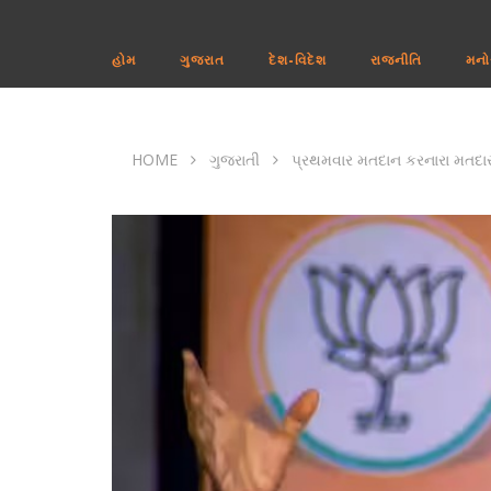
હોમ
ગુજરાત
દેશ-વિદેશ
રાજનીતિ
મનો
HOME
ગુજરાતી
પ્રથમવાર મતદાન કરનારા મતદા