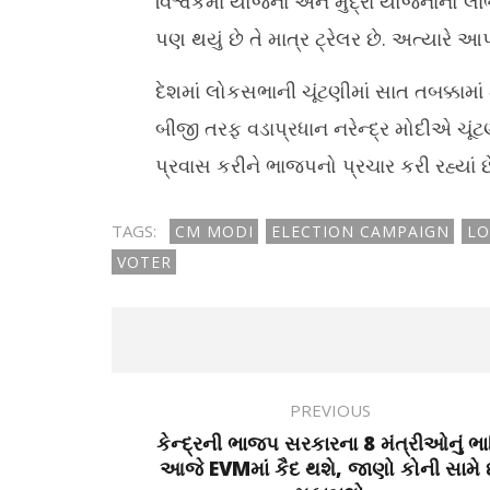
વિશ્વકર્મા યોજના અને મુદ્રા યોજનાનો લાભ 
પણ થયું છે તે માત્ર ટ્રેલર છે. અત્યારે
દેશમાં લોકસભાની ચૂંટણીમાં સાત તબક્કામા
બીજી તરફ વડાપ્રધાન નરેન્દ્ર મોદીએ ચૂંટણી
પ્રવાસ કરીને ભાજપનો પ્રચાર કરી રહ્યાં છ
TAGS:
CM MODI
ELECTION CAMPAIGN
LO
VOTER
PREVIOUS
કેન્દ્રની ભાજપ સરકારના 8 મંત્રીઓનું ભા
આજે EVMમાં કૈદ થશે, જાણો કોની સામે 