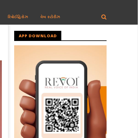
રિવોઈહિરોઝ
વેબ સ્ટોરીઝ
APP DOWNLOAD