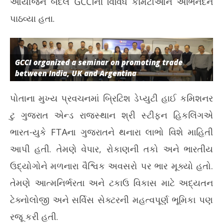
આયોજન બદલ GCCIની વિવિધ કમિટીઓને અભિનંદન
પાઠવ્યા હતા.
GCCI organized a seminar on promoting trade
between India, UK and Argentina
પોતાના મુખ્ય પ્રવચનમાં બ્રિટિશ ડેપ્યુટી હાઈ કમિશનર
ટુ ગુજરાત એન્ડ રાજસ્થાન શ્રી સ્ટીફન હિકલિંગએ
ભારત-યુકે FTAના ગુજરાતને થનારા લાભો વિશે માહિતી
આપી હતી. તેમણે વેપાર, રોકાણની તકો અને ભારતીય
ઉદ્યોગોને મળનારા વૈશ્વિક અવસરો પર ભાર મૂક્યો હતો.
તેમણે આત્મનિર્ભરતા અને ટકાઉ વિકાસ માટે અદ્યતન
ટેક્નોલોજી અને સર્વિસ સેક્ટરની મહત્વપૂર્ણ ભૂમિકા પણ
રજૂ કરી હતી.