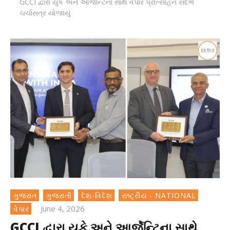
GCCI દ્વારા યુકે અને આર્જેન્ટિના સાથે વેપાર પ્રોત્સાહન સંદર્ભે
ચર્ચાસત્ર યોજાયું
ગુજરાત
ગુજરાતી
દેશ-વિદેશ
રાષ્ટ્રીય - NATIONAL
June 4, 2026
વેપાર
GCCI દ્વારા યુકે અને આર્જેન્ટિના સાથે