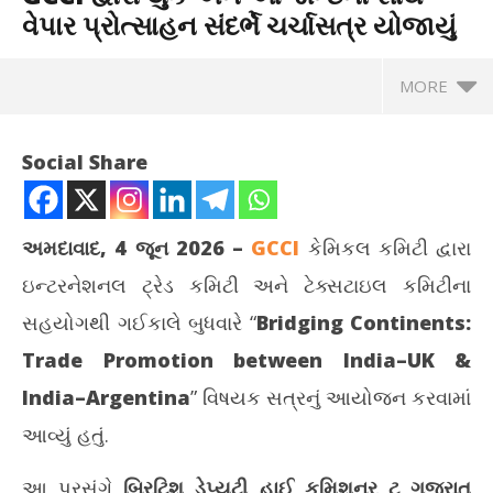
વેપાર પ્રોત્સાહન સંદર્ભે ચર્ચાસત્ર યોજાયું
MORE
Social Share
અમદાવાદ, 4 જૂન 2026 –
GCCI
કેમિકલ કમિટી દ્વારા
ઇન્ટરનેશનલ ટ્રેડ કમિટી અને ટેક્સટાઇલ કમિટીના
સહયોગથી ગઈકાલે બુધવારે “
Bridging Continents:
Trade Promotion between India–UK &
India–Argentina
” વિષયક સત્રનું આયોજન કરવામાં
NOW VIEWING
આવ્યું હતું.
GCCI દ્વારા યુકે અને આર્જેન્ટિના સાથે વેપાર પ્રોત્સાહન સંદર્ભે
પ્ર
આ પ્રસંગે
બ્રિટિશ ડેપ્યુટી હાઈ કમિશનર ટુ ગુજરાત
ચર્ચાસત્ર યોજાયું
ટેબ