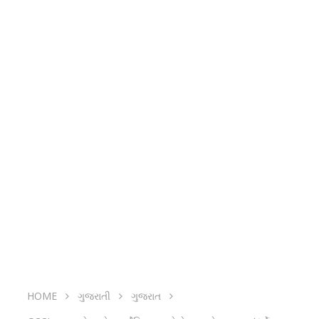
HOME
ગુજરાતી
ગુજરાત