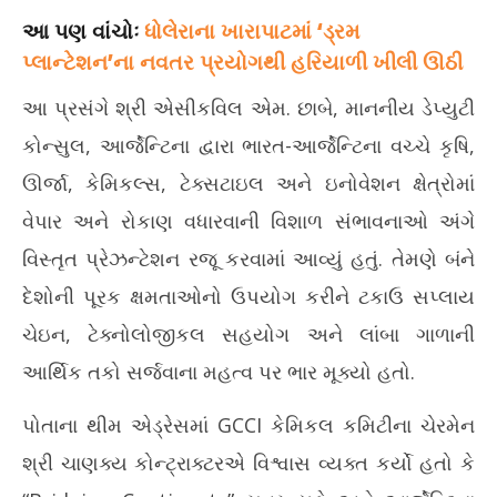
આ પણ વાંચોઃ
ધોલેરાના ખારાપાટમાં ‘ડ્રમ
પ્લાન્ટેશન’ના નવતર પ્રયોગથી હરિયાળી ખીલી ઊઠી
આ પ્રસંગે શ્રી એસીકવિલ એમ. છાબે, માનનીય ડેપ્યુટી
કોન્સુલ, આર્જેન્ટિના દ્વારા ભારત-આર્જેન્ટિના વચ્ચે કૃષિ,
ઊર્જા, કેમિકલ્સ, ટેક્સટાઇલ અને ઇનોવેશન ક્ષેત્રોમાં
વેપાર અને રોકાણ વધારવાની વિશાળ સંભાવનાઓ અંગે
વિસ્તૃત પ્રેઝન્ટેશન રજૂ કરવામાં આવ્યું હતું. તેમણે બંને
દેશોની પૂરક ક્ષમતાઓનો ઉપયોગ કરીને ટકાઉ સપ્લાય
ચેઇન, ટેક્નોલોજીકલ સહયોગ અને લાંબા ગાળાની
આર્થિક તકો સર્જવાના મહત્વ પર ભાર મૂક્યો હતો.
પોતાના થીમ એડ્રેસમાં GCCI કેમિકલ કમિટીના ચેરમેન
શ્રી ચાણક્ય કોન્ટ્રાક્ટરએ વિશ્વાસ વ્યક્ત કર્યો હતો કે