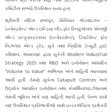
કમિટીના સભ્યો ઉપસ્થિત રહ્યા હતા.
શ્રીમતી નંદિતા રાજપૂત, સિનિયર એડવાઇઝર –
ઇન્વેસ્ટમેન્ટ એન્ડ ઇન્ડિયા લીડ ફોર રિન્યુએબલ એનર્જી
એન્ડ ઇન્ફ્રાસ્ટ્રક્ચર (ઇન્વેસ્ટમેન્ટ), ડિપાર્ટમેન્ટ ફોર
બિઝનેસ એન્ડ ટ્રેડ, યુકે તથા બ્રિટિશ ડેપ્યુટી હાઈ
કમિશન, અમદાવાદ દ્વારા યુકેની Modern Industrial
Strategy 2025 તથા R&D અને ઇનોવેશન આધારિત
“Volume to Value” અભિગમ અંગે માહિતી આપવામાં
આવી હતી. તેમણે યુકેના Catapult Centres અને
ઉદ્યોગ આધારિત ઇનોવેશન તથા કોમર્શિયલાઇઝેશનમાં
તેમની ભૂમિકા અંગે પણ માહિતી આપી હતી. પેનલ ચર્ચા
બાદ ઉપસ્થિત પ્રતિભાગીઓ સાથે ઇન્ટરએક્ટિવ પ્રશ્નોત્તરી