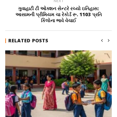
NEXT
ગુવાહાટી ટી ઓક્શન સેન્ટરે રચ્યો ઇતિહાસ:
આસામની પ્રીમિયમ ચા રેકોર્ડ રૂ. 1103 પ્રતિ
કિલોના ભાવે વેચાઈ
RELATED POSTS