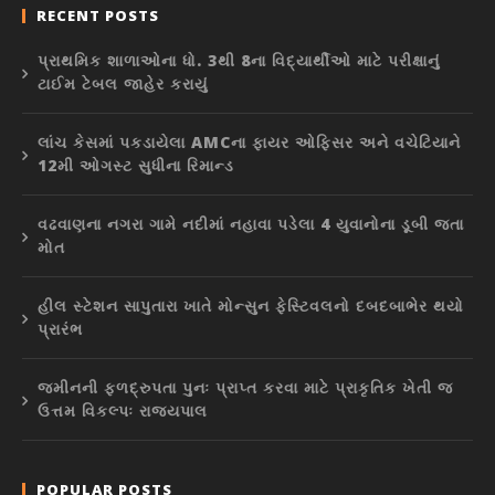
RECENT POSTS
પ્રાથમિક શાળાઓના ધો. 3થી 8ના વિદ્યાર્થીઓ માટે પરીક્ષાનું
ટાઈમ ટેબલ જાહેર કરાયું
લાંચ કેસમાં પકડાયેલા AMCના ફાયર ઓફિસર અને વચેટિયાને
12મી ઓગસ્ટ સુધીના રિમાન્ડ
વઢવાણના નગરા ગામે નદીમાં નહાવા પડેલા 4 યુવાનોના ડૂબી જતા
મોત
હીલ સ્ટેશન સાપુતારા ખાતે મોન્સુન ફેસ્ટિવલનો દબદબાભેર થયો
પ્રારંભ
જમીનની ફળદ્રુપતા પુનઃ પ્રાપ્ત કરવા માટે પ્રાકૃતિક ખેતી જ
ઉત્તમ વિકલ્પઃ રાજ્યપાલ
POPULAR POSTS