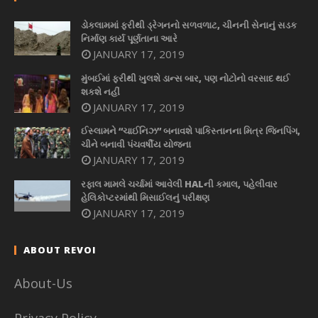
ડોકલામમાં ફરીથી ડ્રેગનનો સળવળાટ, ચીનની સેનાનું સડક
નિર્માણ કાર્ય પૂર્ણતાના આરે
JANUARY 17, 2019
મુંબઈમાં ફરીથી ખુલશે ડાન્સ બાર, પણ નોટોનો વરસાદ થઈ
શકશે નહીં
JANUARY 17, 2019
ઈસ્લામને “ચાઈનિઝ” બનાવશે પાકિસ્તાનના મિત્ર જિનપિંગ,
ચીને બનાવી પંચવર્ષીય યોજના
JANUARY 17, 2019
રફાલ મામલે ચર્ચામાં આવેલી HALની કમાલ, પહેલીવાર
હેલિકોપ્ટરમાંથી મિસાઈલનું પરીક્ષણ
JANUARY 17, 2019
ABOUT REVOI
About-Us