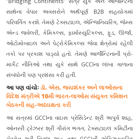
“Bridging Continents” સત્ર યુકે અને આર્જેન્ટિના
સાથેના વેપાર અવસરોને અર્થપૂર્ણ B2B સહયોગમાં
પરિવર્તિત કરશે. તેમણે ટેક્સટાઇલ, એન્જિનિયરિંગ, જેમ્સ
એન્ડ જ્વેલરી, કેમિકલ્સ, ફાર્માસ્યુટિકલ્સ, ફૂડ, ઊર્જા,
ઓટોમોબાઇલ અને પેટ્રોકેમિકલ્સ જેવા ક્ષેત્રોમાં રહેલી
તકો પર પ્રકાશ પાડ્યો હતો. તેમણે આર્જેન્ટિનાની પ્રો-
માર્કેટ નીતિઓ તથા યુકે સાથે GCCIના લાંબા ગાળાના
સંબંધોની પણ પ્રશંસા કરી હતી.
આ પણ વાંચોઃ
ડૉ. એસ. જયશંકર અને લાઓસના
વિદેશ મંત્રીએ 10મી ભારત-લાઓસ સંયુક્ત કમિશન
બેઠકની સહ-અધ્યક્ષતા કરી
આ સત્રમાં GCCIના વાઇસ પ્રેસિડેન્ટ શ્રી અપુર્વ શાહ,
ઓનરરી ટ્રેઝરર શ્રી ગૌરાંગ ભગત, ટેક્સટાઇલ કમિટીના
ચેરમેન શ્રી નિરજ શાહ તથા GCCIની એક્ઝિક્યુટિવ