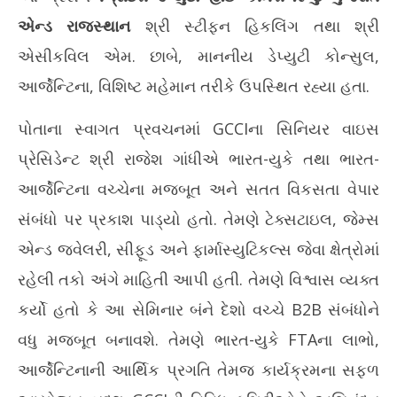
June
Ju
એન્ડ રાજસ્થાન
શ્રી સ્ટીફન હિકલિંગ તથા શ્રી
4,
4,
એસીકવિલ એમ. છાબે, માનનીય ડેપ્યુટી કોન્સુલ,
2026
20
આર્જેન્ટિના, વિશિષ્ટ મહેમાન તરીકે ઉપસ્થિત રહ્યા હતા.
પોતાના સ્વાગત પ્રવચનમાં GCCIના સિનિયર વાઇસ
પ્રેસિડેન્ટ શ્રી રાજેશ ગાંધીએ ભારત-યુકે તથા ભારત-
આર્જેન્ટિના વચ્ચેના મજબૂત અને સતત વિકસતા વેપાર
સંબંધો પર પ્રકાશ પાડ્યો હતો. તેમણે ટેક્સટાઇલ, જેમ્સ
એન્ડ જ્વેલરી, સીફૂડ અને ફાર્માસ્યુટિકલ્સ જેવા ક્ષેત્રોમાં
રહેલી તકો અંગે માહિતી આપી હતી. તેમણે વિશ્વાસ વ્યક્ત
કર્યો હતો કે આ સેમિનાર બંને દેશો વચ્ચે B2B સંબંધોને
વધુ મજબૂત બનાવશે. તેમણે ભારત-યુકે FTAના લાભો,
આર્જેન્ટિનાની આર્થિક પ્રગતિ તેમજ કાર્યક્રમના સફળ