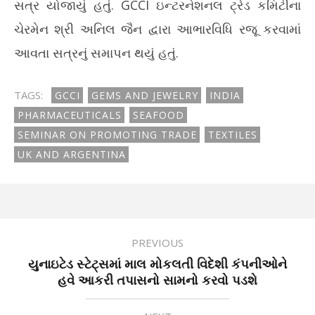
સત્ર યોજાયું હતું. GCCI ઇન્ટરનેશનલ ટ્રેડ કમિટીના
ચેરમેન શ્રી અનિલ જૈન દ્વારા આભારવિધિ રજૂ કરવામાં
આવતા સત્રનું સમાપન થયું હતું.
TAGS:
GCCI
GEMS AND JEWELRY
INDIA
PHARMACEUTICALS
SEAFOOD
SEMINAR ON PROMOTING TRADE
TEXTILES
UK AND ARGENTINA
PREVIOUS
યુનાઇટેડ સ્ટેટ્સમાં માલ મોકલતી વિદેશી કંપનીઓને
હવે આકરી તપાસનો સામનો કરવો પડશે