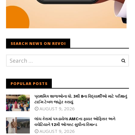
SEARCH NEWS ON REVOI
POPULAR POSTS
પ્રાથમિક શાળાઓના ધો. 3થી 8ના વિદ્યાર્થીઓ માટે પરીક્ષાનું
ટાઈમ ટેબલ જાહેર કરાયું
AUGUST 9, 2026
લાંચ કેસમાં પકડાયેલા AMCના ફાયર ઓફિસર અને
વચેટિયાને 12મી ઓગસ્ટ સુધીના રિમાન્ડ
AUGUST 9, 2026