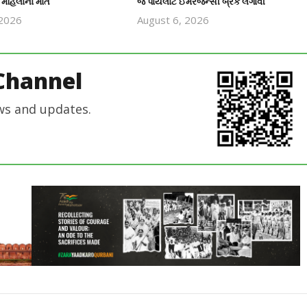
 મહિલાનાં મોત
જ પાયલોટે ઈમરજન્સી બ્રેક લગાવી
 2026
August 6, 2026
revoi
revoi
editor
editor
Channel
ws and updates.