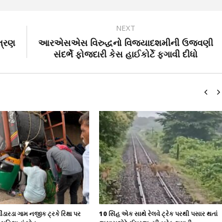
NEXT
ત્રણ
આરએસએસ વિરુદ્ધનો વિજયાદશમીની ઉજવણી
સંદર્ભે ફોજદારી કેસ હાઈકોર્ટે ફગાવી દીધો
ંડારડા ગામ નજીક ટ્રકે રિક્ષા પર
10 સિંહ એક સાથે રેલવે ટ્રેક પરથી પસાર થતાં