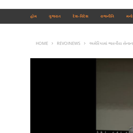
હોમ
ગુજરાત
દેશ-વિદેશ
રાજનીતિ
મનો
HOME
REVOINEWS
અમેરિકામાં ભારતીય સેનાના 