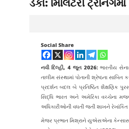
ડંકો: મિલિટરી ટ્રેનિંગમાં
Social Share
નવી દિલ્હી, 4 જૂન 2026:
ભારતીય સેનાન
તાલીમ સંસ્થામાં પોતાની શ્રેષ્ઠતા સાબિત 
NOW VIEWING
પ્રદર્શન બદલ બે પ્રતિષ્ઠિત શૈક્ષણિક પુર
અમેરિકામાં ભારતીય સેનાના મેજર પ્રભાત
ભાવનગરમાં
સિદ્ધિ ભારત અને અમેરિકા વચ્ચેના મજબ
મિશ્રાનો ડંકો: મિલિટરી ટ્રેનિંગમાં જીત્યા બે
કચેરી ઉદઘ
પ્રતિષ્ઠિત એવોર્ડ
અધિકારીઓની વધતી જતી શાખને રેખાંકિત ક
June
June
4,
4,
2026
મેજર પ્રભાત મિશ્રાને યુએસએના કેન્સાસ 
2026