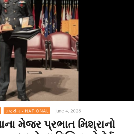
June 4, 2026
રાષ્ટ્રીય - NATIONAL
ાના મેજર પ્રભાત મિશ્રાનો