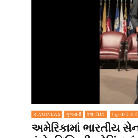
REVOINEWS
ગુજરાતી
દેશ-વિદેશ
મહત્વની વાતો
અમેરિકામાં ભારતીય સેન