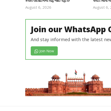
કચેરી ઉદઘાટનની રાહ જોઈ રહી છે
પલટી ખાતાં બે
August 6, 2026
August 6,
revoi
editor
Join our WhatsApp 
And stay informed with the latest ne
Join Now