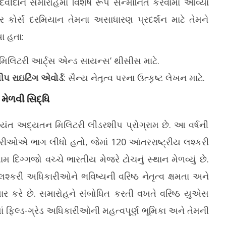
ીદાન સમારોહમાં વિશેષ રૂપે સન્માનિત કરવામાં આવ્યા
ોર્સ દરમિયાન તેમના અસાધારણ પ્રદર્શન માટે તેમને
ા હતા:
 મિલિટરી આર્ટ્સ એન્ડ સાયન્સ’ થીસીસ માટે.
 રાઇટિંગ એવોર્ડ
: સૈન્ય નેતૃત્વ પરના ઉત્કૃષ્ટ લેખન માટે.
મેળવી સિદ્ધિ
યંત અદ્યતન મિલિટરી લીડરશીપ પ્રોગ્રામ છે. આ વર્ષની
ારીઓએ ભાગ લીધો હતો, જેમાં 120 આંતરરાષ્ટ્રીય લશ્કરી
ગ્ગજો વચ્ચે ભારતીય મેજરે ટોચનું સ્થાન મેળવ્યું છે.
્કરી અધિકારીઓને ભવિષ્યની વરિષ્ઠ નેતૃત્વ ક્ષમતા અને
યાર કરે છે. સમારોહને સંબોધિત કરતી વખતે વરિષ્ઠ યુએસ
િલ્ડ-ગ્રેડ અધિકારીઓની મહત્વપૂર્ણ ભૂમિકા અને તેમની