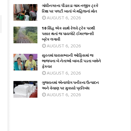
ગાંધીનગરના પીંડારડા ગામ નજીક ટ્રકે
રિક્ષા પર પલટી ખાતાં બે મહિલાનાં મોત
AUGUST 6, 2026
10 સિંહ એક સાથે રેલવે ટ્રેક પરથી
પસાર થતાં જ પાયલોટે ઈમરજન્સી
બ્રેક લગાવી
AUGUST 6, 2026
સુરતમાં ધારાસભ્યની ઓફિસમાં જ
ભાજપના બે નેતાઓ બાખડી પડતા બન્નેને
ફેકચર
AUGUST 6, 2026
ગુજરાતમાં એનાલોગ પનીરના ઉત્પાદન
અને વેચાણ પર મુકાયો પ્રતિબંધ
AUGUST 6, 2026
 સિંહ એક સાથે રેલવે ટ્રેક પરથી પસાર
સુરતમાં ધારાસભ્યની ઓફિસમાં જ ભાજપ
ાં જ પાયલોટે ઈમરજન્સી બ્રેક લગાવી
બે નેતાઓ બાખડી પડતા બન્નેને ફેકચર
ne
June
4,
026
2026