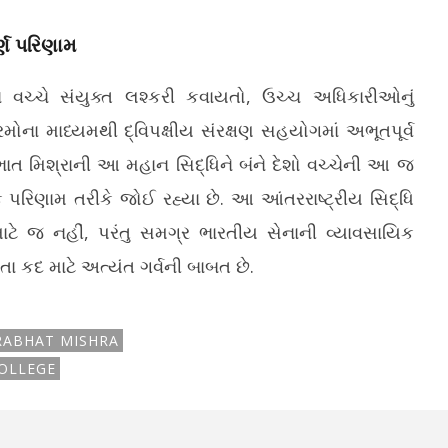
્ણ પરિણામ
ા વચ્ચે સંયુક્ત લશ્કરી કવાયતો, ઉચ્ચ અધિકારીઓનું
રમોના માધ્યમથી દ્વિપક્ષીય સંરક્ષણ સહયોગમાં અભૂતપૂર્વ
રભાત મિશ્રાની આ મહાન સિદ્ધિને બંને દેશો વચ્ચેની આ જ
 પરિણામ તરીકે જોઈ રહ્યા છે. આ આંતરરાષ્ટ્રીય સિદ્ધિ
માટે જ નહીં, પરંતુ સમગ્ર ભારતીય સેનાની વ્યાવસાયિક
જતા કદ માટે અત્યંત ગર્વની બાબત છે.
RABHAT MISHRA
OLLEGE