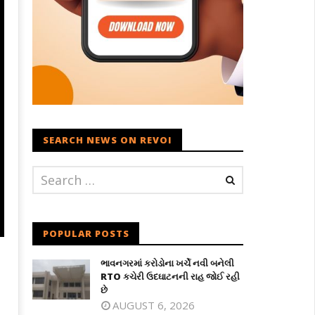
SEARCH NEWS ON REVOI
POPULAR POSTS
ભાવનગરમાં કરોડોના ખર્ચે નવી બનેલી
RTO કચેરી ઉદઘાટનની રાહ જોઈ રહી
છે
AUGUST 6, 2026