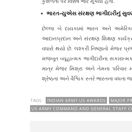
કુશળતા પર વિશેષ ભાર મૂક્યો હતો.
ભારત-યુએસ સંરક્ષણ ભાગીદારીનું સુવર
છેલ્લા બે દાયકામાં ભારત અને અમેરિક
આદાનપ્રદાન અને સંરક્ષણ શિક્ષણ કાર્યક્
વધારો થયો છે. લશ્કરી નિષ્ણાતો મેજર પ્
મજબૂત વ્યૂહાત્મક ભાગીદારીના સકારાત્મક
માત્ર મેજર મિશ્રા અને તેમના પરિવાર 
શ્રેષ્ઠતા અને વૈશ્વિક સ્તરે ભારતના વધતા 
TAGS:
INDIAN ARMY US AWARDS
MAJOR P
US ARMY COMMAND AND GENERAL STAFF C