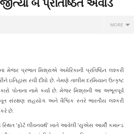
 જીત્યા બે પ્રતિષ્ઠિત એવોર્ડ
MORE
ા મેજર પ્રભાત મિશ્રાએ અમેરિકાની પ્રતિષ્ઠિત લશ્કરી
કરીને ઇતિહાસ રચી દીધો છે. તેમણે તાલીમ દરમિયાન ઉત્કૃષ્ટ
સ્કારો પોતાના નામે કર્યા છે. મેજર મિશ્રાની આ અભૂતપૂર્વ
 કરોડોના ખર્ચે નવી બનેલી RTO
ગાંધીનગરના પીંડારડા ગામ નજીક ટ્રકે રિક્ષા
10
ૂત સંરક્ષણ સહયોગ અને વૈશ્વિક સ્તરે ભારતીય લશ્કરી
ાટનની રાહ જોઈ રહી છે
પર પલટી ખાતાં બે મહિલાનાં મોત
થત
રે છે.
June
Ju
4,
4,
2026
2
સ્થિત ‘ફોર્ટ લીવનવર્થ’ ખાતે આવેલી ‘યુએસ આર્મી કમાન્ડ