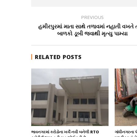
PREVIOUS
હમીરપુરમાં માતા સાથે તળાવમાં નહાતી વખતે 
બાળકો ડૂબી જવાથી મૃત્યુ પામ્યા
RELATED POSTS
ભાવનગરમાં કરોડોના ખર્ચે નવી બનેલી RTO
ગાંધીનગરના પી