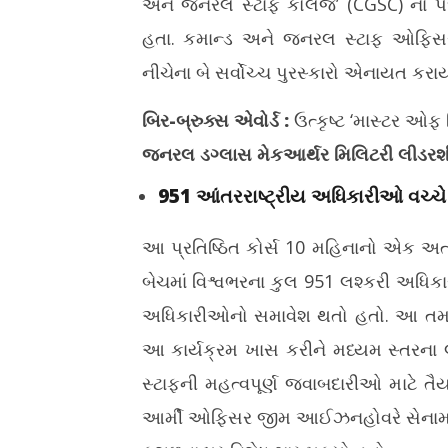
અને જનરલ સ્ટાફ કોલેજ’ (CGSC) ના પદવ
હતા. કમાન્ડ અને જનરલ સ્ટાફ ઓફિસર ક
નીચેના બે સર્વોચ્ચ પુરસ્કારો એનાયત કરાય
બિર-બ્રુક્સ એવોર્ડ :
ઉત્કૃષ્ટ ‘માસ્ટર ઓફ
જનરલ ડગ્લાસ મેકઆર્થર મિલિટરી લીડરશીપ
951 આંતરરાષ્ટ્રીય અધિકારીઓ વચ્ચે 
આ પ્રતિષ્ઠિત કોર્સ 10 મહિનાનો એક અત્
બેચમાં વિશ્વભરના કુલ 951 લશ્કરી અધિક
અધિકારીઓનો સમાવેશ થતો હતો. આ તમામ દિ
આ કાર્યક્રમ ખાસ કરીને મધ્યમ સ્તરના લશ
સ્ટાફની મહત્વપૂર્ણ જવાબદારીઓ માટે તૈ
આર્મી ઓફિસર જીમ આઈઝનહોવરે સેનામાં ફ