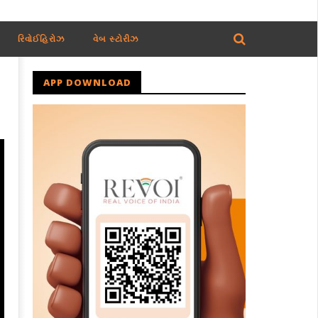
રિવોઈહિરોઝ
વેબ સ્ટોરીઝ
APP DOWNLOAD