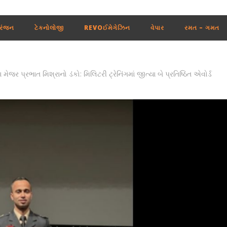
રંજન
ટેકનોલોજી
REVOઈમેગેઝિન
વેપાર
રમત – ગમત
મેજર પ્રભાત મિશ્રાનો ડંકો: મિલિટરી ટ્રેનિંગમાં જીત્યા બે પ્રતિષ્ઠિત એવોર્ડ