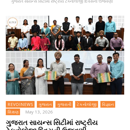
ગુજરાત સાયન્સ સિટીમાં રાષ્ટ્રીય ટેક્નોલોજી દિવસની ઉજવણી
REVOINEWS
ગુજરાત
ગુજરાતી
ટેકનોલોજી
વિજ્ઞાન
May 13, 2026
શિક્ષણ
ગુજરાત સાયન્સ સિટીમાં રાષ્ટ્રીય