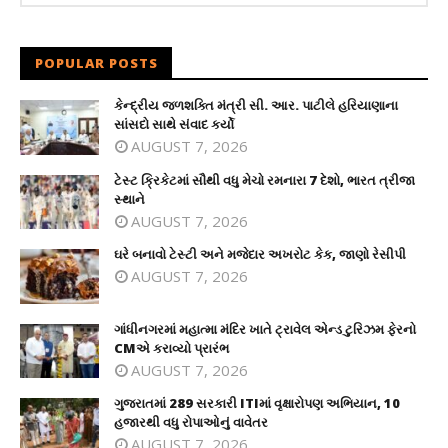
POPULAR POSTS
કેન્દ્રીય જળશક્તિ મંત્રી સી. આર. પાટીલે હરિયાણાના
સાંસદો સાથે સંવાદ કર્યો
AUGUST 7, 2026
ટેસ્ટ ક્રિકેટમાં સૌથી વધુ મેચો રમનારા 7 દેશો, ભારત ત્રીજા
સ્થાને
AUGUST 7, 2026
ઘરે બનાવો ટેસ્ટી અને મજેદાર અખરોટ કેક, જાણો રેસીપી
AUGUST 7, 2026
ગાંધીનગરમાં મહાત્મા મંદિર ખાતે ટ્રાવેલ એન્ડ ટુરિઝમ ફેરનો
CMએ કરાવ્યો પ્રારંભ
AUGUST 7, 2026
ગુજરાતમાં 289 સરકારી ITIમાં વૃક્ષારોપણ અભિયાન, 10
હજારથી વધુ રોપાઓનું વાવેતર
AUGUST 7, 2026