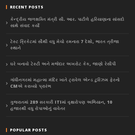
RECENT POSTS
કેન્દ્રીય જળશક્તિ મંત્રી સી. આર. પાટીલે હરિયાણાના સાંસદો
સાથે સંવાદ કર્યો
ટેસ્ટ ક્રિકેટમાં સૌથી વધુ મેચો રમનારા 7 દેશો, ભારત ત્રીજા
સ્થાને
ઘરે બનાવો ટેસ્ટી અને મજેદાર અખરોટ કેક, જાણો રેસીપી
ગાંધીનગરમાં મહાત્મા મંદિર ખાતે ટ્રાવેલ એન્ડ ટુરિઝમ ફેરનો
CMએ કરાવ્યો પ્રારંભ
ગુજરાતમાં 289 સરકારી ITIમાં વૃક્ષારોપણ અભિયાન, 10
હજારથી વધુ રોપાઓનું વાવેતર
POPULAR POSTS