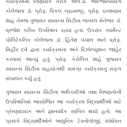
કાર્યક્રમમાં નિર્ણાયક તરીકે એલ.ડી. એન્જિનિયરિંગ
કોલેજના ડૉ. પ્રોફ. પિંકલ બ્રહ્મભટ્ટ, પ્રોફ. ઘનશ્યામ
શાહ તેમજ ગુજરાત સાયન્સ સિટીના જનરલ મેનેજર ડૉ.
વ્રજેશ પરીખ ઉપસ્થિત રહ્યા હતા. ઉપરાંત ગવર્મેન્ટ
પોલિટેકનિક કોલેજના ડૉ. હિતેશ પંચાલ અને પ્રોફ.
મિહીર દવે દ્વારા કાર્યક્રમના અંતે રિઝોલ્યુશન જાહેર
કરવામાં આવ્યું હતું. પ્રોફ. કેરોલિન શાહે ગુજરાત
સાયન્સ સિટીના સહયોગથી સમગ્ર કાર્યક્રમનું સફળ
સંચાલન કર્યું હતું.
ગુજરાત સાયન્સ સિટીના અધિકારીઓ તથા નિષ્ણાતોની
ઉપસ્થિતિમાં આયોજિત આ કાર્યક્રમ વિદ્યાર્થીઓ માટે
પ્રેરણાદાયક અને જ્ઞાનવર્ધક સાબિત થયો હતો. આ
પ્રસંગે વિદ્યાર્થીઓને આધુનિક ટેક્નોલોજી, સંશોધન