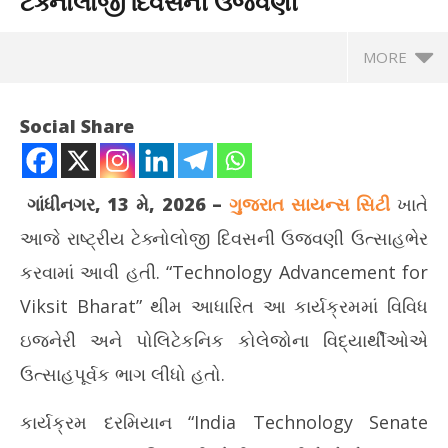
ટેક્નોલોજી દિવસની ઉજવણી
MORE
Social Share
ગાંધીનગર, 13 મે, 2026 –
ગુજરાત સાયન્સ સિટી
ખાતે
આજે રાષ્ટ્રીય ટેક્નોલોજી દિવસની ઉજવણી ઉત્સાહભેર
કરવામાં આવી હતી. “Technology Advancement for
Viksit Bharat” થીમ આધારિત આ કાર્યક્રમમાં વિવિધ
ઇજનેરી અને પોલિટેકનિક કોલેજોના વિદ્યાર્થીઓએ
NOW VIEWING
ઉત્સાહપૂર્વક ભાગ લીધો હતો.
ગુજરાત સાયન્સ સિટીમાં રાષ્ટ્રીય ટેક્નોલોજી દિવસની ઉજવણી
કેન
કાર્યક્રમ દરમિયાન “India Technology Senate
સંવા
May
Ma