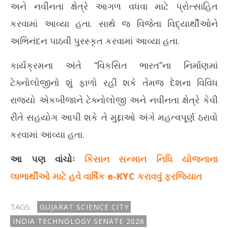
અને નવીનતા ક્ષેત્રે આગળ વધવા માટે પ્રોત્સાહિત
કરવામાં આવ્યા હતા. સાથે જ વિજેતા વિદ્યાર્થીઓને
અભિનંદન પાઠવી પુરસ્કૃત કરવામાં આવ્યા હતા.
કાર્યક્રમના અંતે “વિકસિત ભારત”ના નિર્માણમાં
ટેક્નોલોજીનો શું ફાળો રહી શકે તેમજ દેશના વિવિધ
રાજ્યો એકબીજાને ટેક્નોલોજી અને નવીનતા ક્ષેત્રે કેવી
રીતે સહયોગ આપી શકે તે મુદ્દાઓ અંગે મહત્વપૂર્ણ ઠરાવો
કરવામાં આવ્યા હતા.
આ પણ વાંચોઃ
કિસાન સન્માન નિધિ યોજનાના
લાભાર્થીઓ માટે હવે વાર્ષિક e-KYC કરાવવું ફરજિયાત
TAGS:
GUJARAT SCIENCE CITY
INDIA TECHNOLOGY SENATE 2026