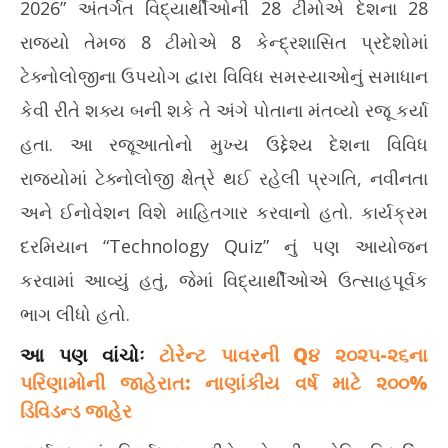
13,
2026” અંતર્ગત વિદ્યાર્થીઓની 28 ટીમોએ દેશના 28
13
2026
રાજ્યો તેમજ 8 ટીમોએ 8 કેન્દ્રશાસિત પ્રદેશોમાં
20
ટેક્નોલોજીના ઉપયોગ દ્વારા વિવિધ સમસ્યાઓનું સમાધાન
કેવી રીતે શક્ય બની શકે તે અંગે પોતાના મંતવ્યો રજૂ કર્યા
હતા. આ રજૂઆતોનો મુખ્ય ઉદ્દેશ્ય દેશના વિવિધ
રાજ્યોમાં ટેક્નોલોજી ક્ષેત્રે થઈ રહેલી પ્રગતિ, નવીનતા
અને ઈનોવેશન વિશે માહિતગાર કરવાનો હતો. કાર્યક્રમ
દરમિયાન “Technology Quiz” નું પણ આયોજન
કરવામાં આવ્યું હતું, જેમાં વિદ્યાર્થીઓએ ઉત્સાહપૂર્વક
ભાગ લીધો હતો.
આ પણ વાંચોઃ
ટોરેન્ટ પાવરની Q૪ ૨૦૨૫-૨૬ના
પરિણામોની જાહેરાત: નાણાંકીય વર્ષ માટે ૨૦૦%
ડિવિડન્ડ જાહેર