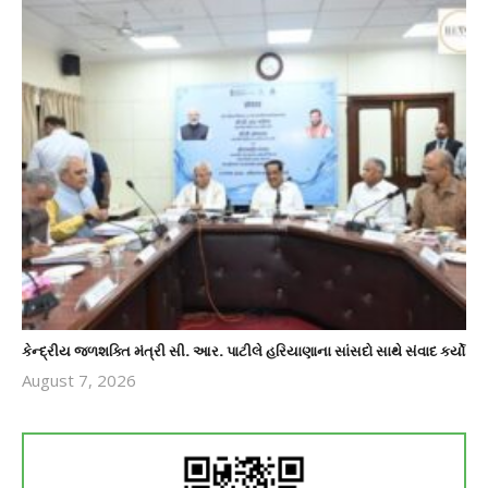
કેન્દ્રીય જળશક્તિ મંત્રી સી. આર. પાટીલે હરિયાણાના સાંસદો સાથે સંવાદ કર્યો
August 7, 2026
revoi
editor