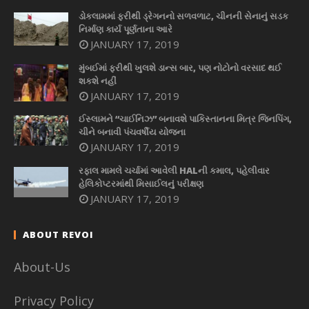
ડોકલામમાં ફરીથી ડ્રેગનનો સળવળાટ, ચીનની સેનાનું સડક
નિર્માણ કાર્ય પૂર્ણતાના આરે
JANUARY 17, 2019
મુંબઈમાં ફરીથી ખુલશે ડાન્સ બાર, પણ નોટોનો વરસાદ થઈ
શકશે નહીં
JANUARY 17, 2019
ઈસ્લામને “ચાઈનિઝ” બનાવશે પાકિસ્તાનના મિત્ર જિનપિંગ,
ચીને બનાવી પંચવર્ષીય યોજના
JANUARY 17, 2019
રફાલ મામલે ચર્ચામાં આવેલી HALની કમાલ, પહેલીવાર
હેલિકોપ્ટરમાંથી મિસાઈલનું પરીક્ષણ
JANUARY 17, 2019
ABOUT REVOI
About-Us
Privacy Policy