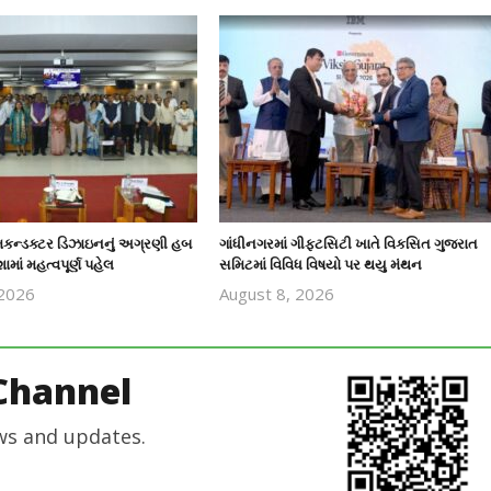
િકન્ડક્ટર ડિઝાઇનનું અગ્રણી હબ
ગાંધીનગરમાં ગીફ્ટસિટી ખાતે વિકસિત ગુજરાત
માં મહત્વપૂર્ણ પહેલ
સમિટમાં વિવિધ વિષયો પર થયુ મંથન
 2026
August 8, 2026
revoi
revoi
editor
editor
Channel
ws and updates.