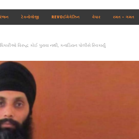
રંજન
ટેકનોલોજી
REVOઈમેગેઝિન
વેપાર
રમત – ગમત
કારીઓ વિરુદ્ધ કોઈ પુરાવા નથી, કનાડિયન પોલીસે સ્વિકાર્યું