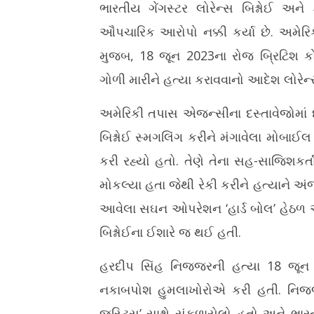
ભારતીય ગેંગસ્ટર લોરેન્સ બિશ્નોઈ અને 
ઔપચારિક આરોપો નક્કી કર્યા છે. અમેર
મુજબ, 18 જૂન 2023ના રોજ બ્રિટિશ કો
ગોળી મારીને હત્યા કરાવવાનો આદેશ લોરેન્સ
અમેરિકી તપાસ એજન્સીના દસ્તાવેજોમાં દા
બિશ્નોઈ સ્મગલિંગ કરીને મંગાવેલા મોબાઈ
કરી રહ્યો હતો. તેણે તેના સહ-સાજિશક
મોકલ્યા હતા જેથી રેકી કરીને હત્યાને અ
આવેલા સઘન ઓપરેશન ‘હાર્ડ બોલ’ હેઠળ એ સ
બિશ્નોઈના ઈશારે જ થઈ હતી.
હરદીપ સિંહ નિજ્જરની હત્યા 18 જૂન 202
નકાબપોશ હુમલાખોરોએ કરી હતી. નિજ્જ
જસ્ટિસ’ સાથે સંકળાયેલો હતો અને ભાર