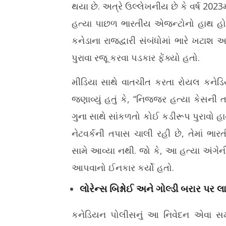
2026
2026
થયા છે. અત્રે ઉલ્લેખનીય છે કે વર્ષ 2023
હત્યા પાછળ ભારતીય એજન્ટોનો હાથ હોઈ
કનેડાના રાજદ્વારી સંબંધોમાં ભારે ખ
પુરાવા રજૂ કરવા પડકાર ફેંક્યો હતો.
મીડિયા સાથે વાતચીત કરતા રોયલ કનેડિય
જણાવ્યું હતું કે, “નિજ્જર હત્યા કેસન
ગુના સાથે સાંકળતો કોઈ કડીરૂપ પુરાવો હાથ 
નેટવર્કની તપાસ ચાલી રહી છે, તેમાં ભ
સામે આવ્યા નથી. જો કે, આ હત્યા અંગેન
આપવાનો ઈનકાર કર્યો હતો.
લોરેન્સ બિશ્નોઈ અને ગોલ્ડી બરાર પર 
કનેડિયન પોલીસનું આ નિવેદન એવા સ