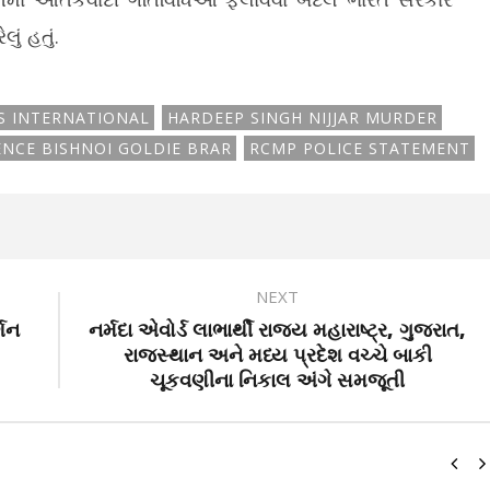
ું હતું.
S INTERNATIONAL
HARDEEP SINGH NIJJAR MURDER
NCE BISHNOI GOLDIE BRAR
RCMP POLICE STATEMENT
NEXT
્શન
નર્મદા એવોર્ડ લાભાર્થી રાજ્ય મહારાષ્ટ્ર, ગુજરાત,
રાજસ્થાન અને મધ્ય પ્રદેશ વચ્ચે બાકી
ચૂકવણીના નિકાલ અંગે સમજૂતી