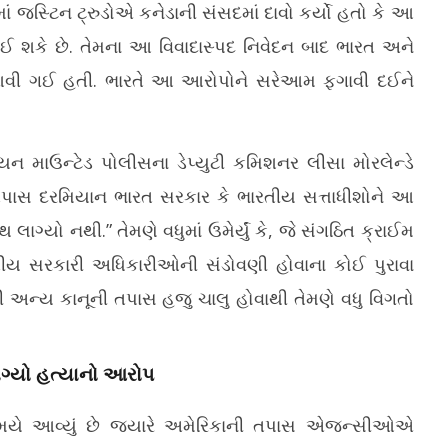
2
માં જસ્ટિન ટ્રુડોએ કનેડાની સંસદમાં દાવો કર્યો હતો કે આ
 શકે છે. તેમના આ વિવાદાસ્પદ નિવેદન બાદ ભારત અને
ટાશ આવી ગઈ હતી. ભારતે આ આરોપોને સરેઆમ ફગાવી દઈને
ન માઉન્ટેડ પોલીસના ડેપ્યુટી કમિશનર લીસા મોરલેન્ડે
ી તપાસ દરમિયાન ભારત સરકાર કે ભારતીય સત્તાધીશોને આ
લાગ્યો નથી.” તેમણે વધુમાં ઉમેર્યું કે, જે સંગઠિત ક્રાઈમ
ારતીય સરકારી અધિકારીઓની સંડોવણી હોવાના કોઈ પુરાવા
ી અન્ય કાનૂની તપાસ હજુ ચાલુ હોવાથી તેમણે વધુ વિગતો
લાગ્યો હત્યાનો આરોપ
મયે આવ્યું છે જ્યારે અમેરિકાની તપાસ એજન્સીઓએ