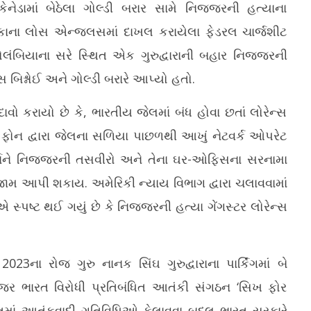
કેનેડામાં બેઠેલા ગોલ્ડી બરાર સામે નિજ્જરની હત્યાના
િકાના લોસ એન્જલસમાં દાખલ કરાયેલા ફેડરલ ચાર્જશીટ
લંબિયાના સરે સ્થિત એક ગુરુદ્વારાની બહાર નિજ્જરની
 બિશ્નોઈ અને ગોલ્ડી બરારે આપ્યો હતો.
વો કરાયો છે કે, ભારતીય જેલમાં બંધ હોવા છતાં લોરેન્સ
લ ફોન દ્વારા જેલના સળિયા પાછળથી આખું નેટવર્ક ઓપરેટ
ર્તાને નિજ્જરની તસવીરો અને તેના ઘર-ઓફિસના સરનામા
ંજામ આપી શકાય. અમેરિકી ન્યાય વિભાગ દ્વારા ચલાવવામાં
્પષ્ટ થઈ ગયું છે કે નિજ્જરની હત્યા ગેંગસ્ટર લોરેન્સ
3ના રોજ ગુરુ નાનક સિંઘ ગુરુદ્વારાના પાર્કિંગમાં બે
ર ભારત વિરોધી પ્રતિબંધિત આતંકી સંગઠન ‘સિખ ફોર
તમાં આતંકવાદી ગતિવિધિઓ ફેલાવવા બદલ ભારત સરકારે