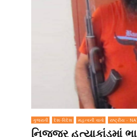
ગુજરાતી
દેશ-વિદેશ
મહત્વની વાતો
રાષ્ટ્રીય - 
નિજ્જર હત્યાકાંડમાં 