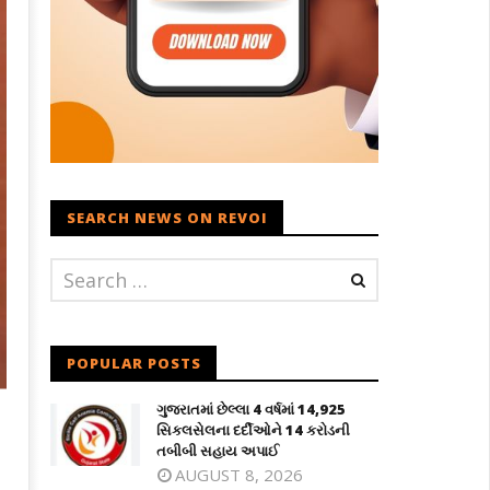
SEARCH NEWS ON REVOI
POPULAR POSTS
ગુજરાતમાં છેલ્લા 4 વર્ષમાં 14,925
સિકલસેલના દર્દીઓને 14 કરોડની
તબીબી સહાય અપાઈ
AUGUST 8, 2026