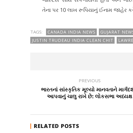
તેના પર 10 લાખ રૂપિયાનું ઈનામ જાહેર કરેલ
TAGS:
CANADA INDIA NEWS
GUJARAT NEW
JUSTIN TRUDEAU INDIA CLEAN CHIT
LAWRE
PREVIOUS
ભારતનાં સાંસ્કૃતિક મૂલ્યો માનવતાને માર્ગદર
આપવાનું ચાલુ રાખે છે: લોકસભા અધ્યક્ષ
RELATED POSTS