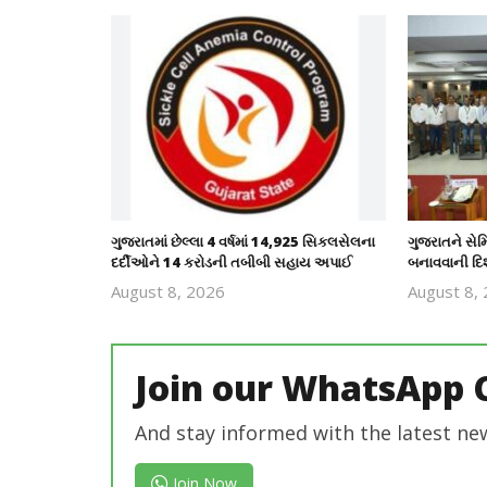
ગુજરાતમાં છેલ્લા 4 વર્ષમાં 14,925 સિકલસેલના
ગુજરાતને સેમ
દર્દીઓને 14 કરોડની તબીબી સહાય અપાઈ
બનાવવાની દિશા
August 8, 2026
August 8,
revoi
editor
Join our WhatsApp 
And stay informed with the latest ne
Join Now