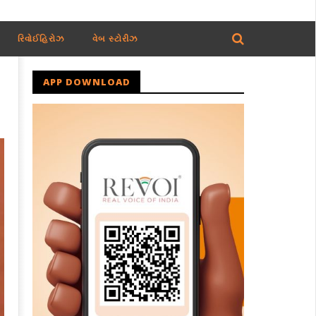
રિવોઈહિરોઝ
વેબ સ્ટોરીઝ
APP DOWNLOAD