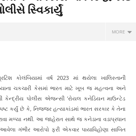
ીસે સ્વિકાર્યું
MORE
િટિશ કોલંબિયામાં વર્ષ 2023 માં થયેલા ખાલિસ્તાની
યાના ચકચારી કેસમાં ભારત માટે ખૂબ જ મહત્વના અને
ની કેન્દ્રીય પોલીસ એજન્સી ‘રોયલ કનેડિયન માઉન્ટેડ
ેલ્લા 4 વર્ષમાં 14,925
ગુજરાતને સેમિકન્ડક્ટર ડિઝાઇનનું અગ્રણી
ગા
્ટ કર્યું છે કે, નિજ્જર હત્યાકાંડમાં ભારત સરકાર કે તેના
 દર્દીઓને 14 કરોડની તબીબી
હબ બનાવવાની દિશામાં મહત્વપૂર્ણ પહેલ
ગુ
ાઈ
મં
ાવા મળ્યા નથી. આ જાહેરાત સાથે જ કનેડાના વડાપ્રધાન
July
Ju
8,
માં આવેલા ગંભીર આરોપો ફરી એકવાર પાયાવિહોણા સાબિત
8,
2026