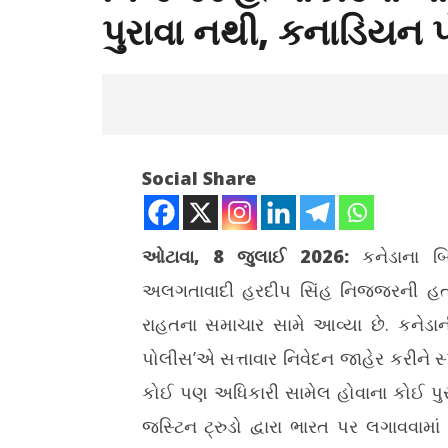
પુરાવા નથી, કનાડિયન પોલ
Social Share
ઓટાવા, 8 જુલાઈ 2026:
કનેડાના બ્ર
અલગતાવાદી હરદીપ સિંહ નિજ્જરની હત્
NOW VIEWING
રાહતના સમાચાર સામે આવ્યા છે. કનેડા
નિજ્જર હત્યાકાંડમાં ભારતીય અધિકારીઓ
ગુજરાતમાં છ
પોલીસ’એ સત્તાવાર નિવેદન જાહેર કરીને સ્પષ
વિરુદ્ધ કોઈ પુરાવા નથી, કનાડિયન પોલીસે
સિકલસેલના
સ્વિકાર્યું
સહાય અપ
કોઈ પણ અધિકારી સામેલ હોવાના કોઈ પુર
July
July
જસ્ટિન ટ્રુડો દ્વારા ભારત પર લગાવવા
8,
8,