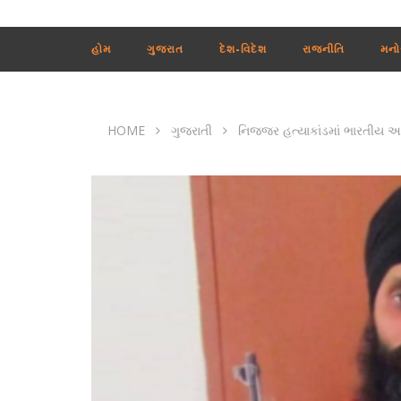
હોમ
ગુજરાત
દેશ-વિદેશ
રાજનીતિ
મનો
HOME
ગુજરાતી
નિજ્જર હત્યાકાંડમાં ભારતીય અધિ