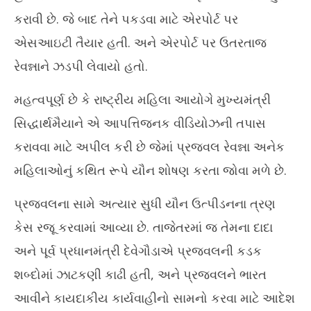
કરાવી છે. જે બાદ તેને પકડવા માટે એરપોર્ટ પર
એસઆઇટી તૈયાર હતી. અને એરપોર્ટ પર ઉતરતાજ
રેવન્નાને ઝડપી લેવાયો હતો.
મહત્વપૂર્ણ છે કે રાષ્ટ્રીય મહિલા આયોગે મુખ્યમંત્રી
સિદ્ધાર્થમૈયાને એ આપત્તિજનક વીડિયોઝની તપાસ
કરાવવા માટે અપીલ કરી છે જેમાં પ્રજવલ રેવન્ના અનેક
મહિલાઓનું કથિત રૂપે યૌન શોષણ કરતા જોવા મળે છે.
પ્રજ્વલના સામે અત્યાર સુધી યૌન ઉત્પીડનના ત્રણ
કેસ રજૂ કરવામાં આવ્યા છે. તાજેતરમાં જ તેમના દાદા
અને પૂર્વ પ્રધાનમંત્રી દેવેગૌડાએ પ્રજવલની કડક
શબ્દોમાં ઝાટકણી કાઢી હતી, અને પ્રજવલને ભારત
આવીને કાયદાકીય કાર્યવાહીનો સામનો કરવા માટે આદેશ