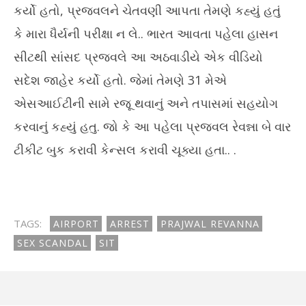
કર્યો હતો, પ્રજવલને ચેતવણી આપતા તેમણે કહ્યું હતું
કે મારા ધૈર્યની પરીક્ષા ન લે.. ભારત આવતા પહેલા હાસન
સીટથી સાંસદ પ્રજ્વલે આ અઠવાડીયે એક વીડિયો
સદેશ જાહેર કર્યો હતો. જેમાં તેમણે 31 મેએ
એસઆઈટીની સામે રજૂ થવાનું અને તપાસમાં સહયોગ
કરવાનું કહ્યું હતુ. જો કે આ પહેલા પ્રજ્વલ રેવન્ના બે વાર
ટીકીટ બુક કરાવી કેન્સલ કરાવી ચૂક્યા હતા.. .
TAGS:
AIRPORT
ARREST
PRAJWAL REVANNA
SEX SCANDAL
SIT