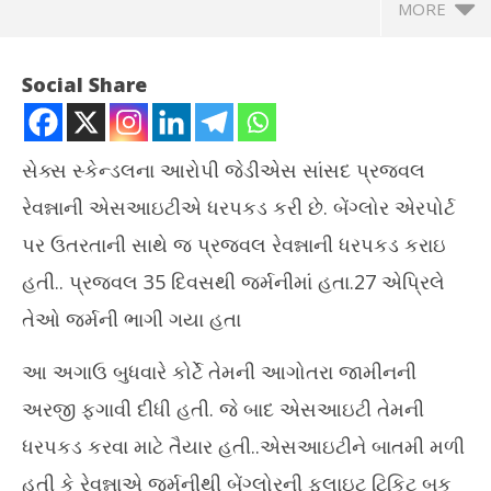
MORE
Social Share
સેક્સ સ્કેન્ડલના આરોપી જેડીએસ સાંસદ પ્રજ્વલ
રેવન્નાની એસઆઇટીએ ધરપકડ કરી છે. બેંગ્લોર એરપોર્ટ
પર ઉતરતાની સાથે જ પ્રજ્વલ રેવન્નાની ધરપકડ કરાઇ
હતી.. પ્રજ્વલ 35 દિવસથી જર્મનીમાં હતા.27 એપ્રિલે
તેઓ જર્મની ભાગી ગયા હતા
NOW VIEWING
આ અગાઉ બુધવારે કોર્ટે તેમની આગોતરા જામીનની
પ્રજ્વલ રેવન્નાની એરપોર્ટ પર ઉતરતાજ ધરપકડ, આજે કોર્ટમાં કરાશે
અમે
અરજી ફગાવી દીધી હતી. જે બાદ એસઆઇટી તેમની
રજુ
સ્વ
May
Ma
ધરપકડ કરવા માટે તૈયાર હતી..એસઆઇટીને બાતમી મળી
31,
31
હતી કે રેવન્નાએ જર્મનીથી બેંગ્લોરની ફ્લાઇટ ટિકિટ બુક
2024
20