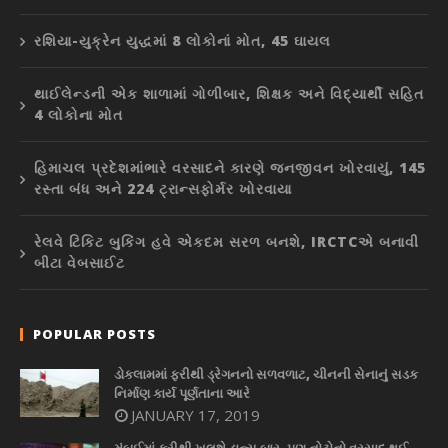
રશિયા-યુક્રેન યુદ્ધમાં 8 લોકોનાં મોત, 45 ઘાયલ
થાઈલેન્ડની એક શાળામાં ગોળીબાર, શિક્ષક અને વિદ્યાર્થી સહિત
4 લોકોના મોત
હિમાચલ પ્રદેશમાંભારે વરસાદને કારણે જનજીવન ખોરવાયું, 145
રસ્તા બંધ અને 224 ટ્રાન્સફોર્મર ખોરવાયા
રેલવે ટિકિટ બુકિંગ હવે એકદમ સરળ બનશે, IRCTCએ બનાવી
બીટા વેબસાઈટ
POPULAR POSTS
ડોકલામમાં ફરીથી ડ્રેગનનો સળવળાટ, ચીનની સેનાનું સડક
નિર્માણ કાર્ય પૂર્ણતાના આરે
JANUARY 17, 2019