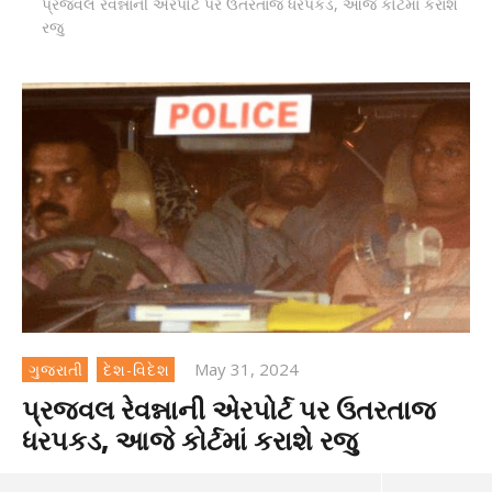
પ્રજ્વલ રેવન્નાની એરપોર્ટ પર ઉતરતાજ ધરપકડ, આજે કોર્ટમાં કરાશે
રજુ
May 31, 2024
ગુજરાતી
દેશ-વિદેશ
પ્રજ્વલ રેવન્નાની એરપોર્ટ પર ઉતરતાજ
ધરપકડ, આજે કોર્ટમાં કરાશે રજુ