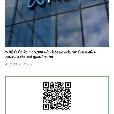
અમેરિકી કોર્ટે મેટા પર 5,390 કરોડનો દંડ ફટકાર્યો, બાળકોના માનસિક
સ્વાસ્થ્યને જોખમમાં મૂકવાનો આરોપ
August 7, 2026
revoi
editor