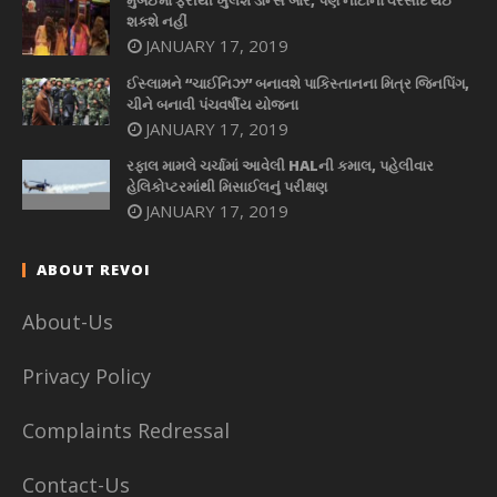
મુંબઈમાં ફરીથી ખુલશે ડાન્સ બાર, પણ નોટોનો વરસાદ થઈ
શકશે નહીં
JANUARY 17, 2019
ઈસ્લામને “ચાઈનિઝ” બનાવશે પાકિસ્તાનના મિત્ર જિનપિંગ,
ચીને બનાવી પંચવર્ષીય યોજના
JANUARY 17, 2019
રફાલ મામલે ચર્ચામાં આવેલી HALની કમાલ, પહેલીવાર
હેલિકોપ્ટરમાંથી મિસાઈલનું પરીક્ષણ
JANUARY 17, 2019
ABOUT REVOI
About-Us
Privacy Policy
Complaints Redressal
Contact-Us