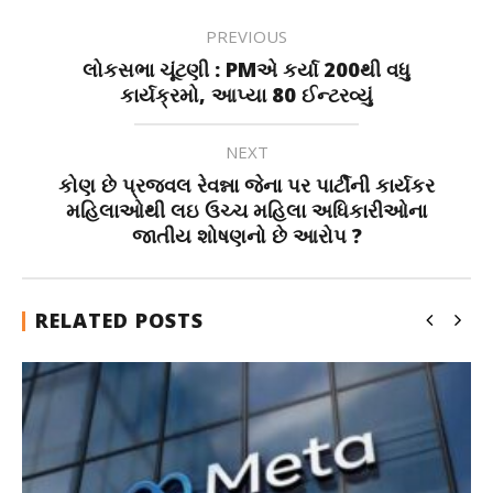
PREVIOUS
લોકસભા ચૂંટણી : PMએ કર્યા 200થી વધુ
કાર્યક્રમો, આપ્યા 80 ઈન્ટરવ્યું
NEXT
કોણ છે પ્રજ્વલ રેવન્ના જેના પર પાર્ટીની કાર્યકર
મહિલાઓથી લઇ ઉચ્ચ મહિલા અધિકારીઓના
જાતીય શોષણનો છે આરોપ ?
RELATED POSTS