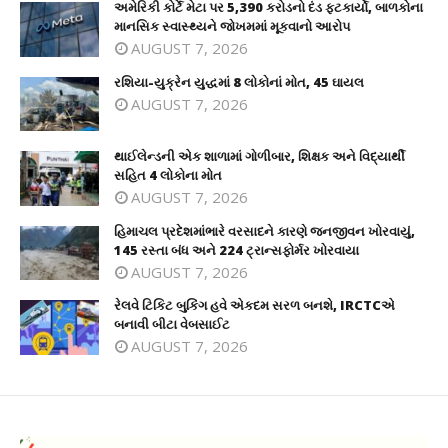
અમેરિકી કોર્ટે મેટા પર 5,390 કરોડનો દંડ ફટકાર્યો, બાળકોના
માનસિક સ્વાસ્થ્યને જોખમમાં મૂકવાનો આરોપ
AUGUST 7, 2026
રશિયા-યુક્રેન યુદ્ધમાં 8 લોકોનાં મોત, 45 ઘાયલ
AUGUST 7, 2026
થાઈલેન્ડની એક શાળામાં ગોળીબાર, શિક્ષક અને વિદ્યાર્થી
સહિત 4 લોકોના મોત
AUGUST 7, 2026
હિમાચલ પ્રદેશમાંભારે વરસાદને કારણે જનજીવન ખોરવાયું,
145 રસ્તા બંધ અને 224 ટ્રાન્સફોર્મર ખોરવાયા
AUGUST 7, 2026
રેલવે ટિકિટ બુકિંગ હવે એકદમ સરળ બનશે, IRCTCએ
બનાવી બીટા વેબસાઈટ
AUGUST 7, 2026