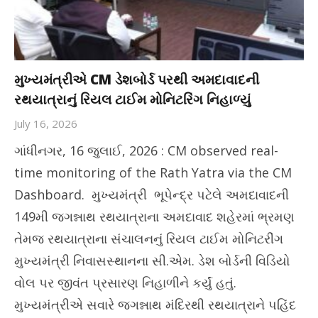
મુખ્યમંત્રીએ CM ડેશબોર્ડ પરથી અમદાવાદની
રથયાત્રાનું રિયલ ટાઈમ મોનિટરિંગ નિહાળ્યું
July 16, 2026
ગાંધીનગર, 16 જુલાઈ, 2026 : CM observed real-
time monitoring of the Rath Yatra via the CM
Dashboard. મુખ્યમંત્રી ભૂપેન્દ્ર પટેલે અમદાવાદની
149મી જગન્નાથ રથયાત્રાના અમદાવાદ શહેરમાં ભ્રમણ
તેમજ રથયાત્રાના સંચાલનનું રિયલ ટાઈમ મોનિટરીંગ
મુખ્યમંત્રી નિવાસસ્થાનના સી.એમ. ડેશ બોર્ડની વિડિયો
વોલ પર જીવંત પ્રસારણ નિહાળીને કર્યું હતું.
મુખ્યમંત્રીએ સવારે જગન્નાથ મંદિરથી રથયાત્રાને પહિંદ