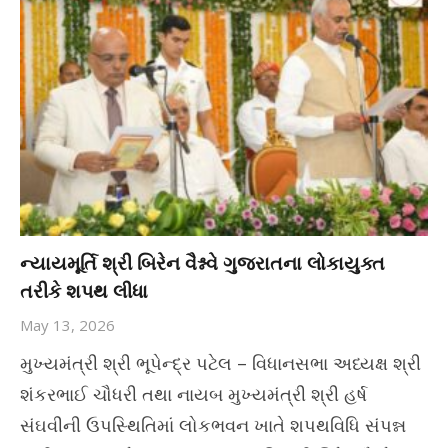
ન્યાયમૂર્તિ શ્રી બિરેન વૈશ્નવે ગુજરાતના લોકાયુક્ત
તરીકે શપથ લીધા
May 13, 2026
મુખ્યમંત્રી શ્રી ભૂપેન્દ્ર પટેલ – વિધાનસભા અધ્યક્ષ શ્રી
શંકરભાઈ ચૌધરી તથા નાયબ મુખ્યમંત્રી શ્રી હર્ષ
સંઘવીની ઉપસ્થિતિમાં લોકભવન ખાતે શપથવિધિ સંપન્ન