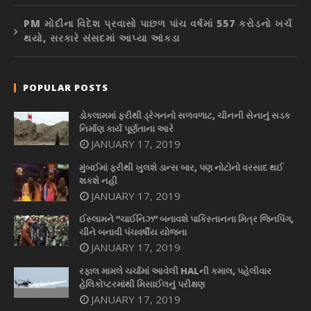
PM મોદીના વિદેશ પ્રવાસો પાછળ પાંચ વર્ષમાં 557 કરોડનો ખર્ચ
થયો, સરકારે સંસદમાં આપ્યા આંકડા
POPULAR POSTS
ડોકલામમાં ફરીથી ડ્રેગનનો સળવળાટ, ચીનની સેનાનું સડક
નિર્માણ કાર્ય પૂર્ણતાના આરે
JANUARY 17, 2019
મુંબઈમાં ફરીથી ખુલશે ડાન્સ બાર, પણ નોટોનો વરસાદ થઈ
શકશે નહીં
JANUARY 17, 2019
ઈસ્લામને “ચાઈનિઝ” બનાવશે પાકિસ્તાનના મિત્ર જિનપિંગ,
ચીને બનાવી પંચવર્ષીય યોજના
JANUARY 17, 2019
રફાલ મામલે ચર્ચામાં આવેલી HALની કમાલ, પહેલીવાર
હેલિકોપ્ટરમાંથી મિસાઈલનું પરીક્ષણ
JANUARY 17, 2019