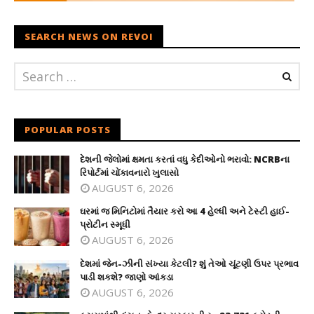
SEARCH NEWS ON REVOI
POPULAR POSTS
દેશની જેલોમાં ક્ષમતા કરતાં વધુ કેદીઓનો ભરાવો: NCRBના
રિપોર્ટમાં ચોંકાવનારો ખુલાસો
AUGUST 6, 2026
ઘરમાં જ મિનિટોમાં તૈયાર કરો આ 4 હેલ્ધી અને ટેસ્ટી હાઈ-
પ્રોટીન સ્મૂધી
AUGUST 6, 2026
દેશમાં જેન-ઝીની સંખ્યા કેટલી? શું તેઓ ચૂંટણી ઉપર પ્રભાવ
પાડી શકશે? જાણો આંકડા
AUGUST 6, 2026