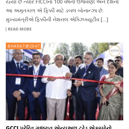
રહ્યો છે ત્યારે FICCIના 100 વર્ષની ઉજવણી અને દેશનો
આ અમૃતકાળ એ ફિક્કી માટે ડબલ બોનાન્ઝા છે.
મુખ્યમંત્રીએ ફિક્કીની નેશનલ એક્ઝિક્યુટીવ […]
READ MORE
BHARAT@2047
GCCI પ્રેરિત ગુજરાત એન્યુઅલ ટ્રેડ એક્સ્પોનો