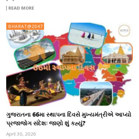
READ MORE
BHARAT@2047
ગુજરાતના 66મા સ્થાપના દિવસે મુખ્યમંત્રીએ આપ્યો
પ્રજાજોગ સંદેશઃ જાણો શું કહ્યું?
April 30, 2026