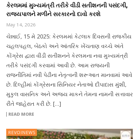
કેરલમમાં મુખ્યમંત્રી તરીકે વીડી સતીશનની પસંદગી,
રાજ્યપાલને મળીને સરકારનો દાવો કરશે
May 14, 2026
ચેન્નાઈ, 15 મે 2025: કેરલમમાં કેટલાક દિવસની રાજકીય
ચહલપહલ, બેઠકો અને આંતરિક ખેંચતાણ વચ્ચે અંતે
કોંગ્રેસ દ્વારા વીડી સતીશનને કેરલમના નવા મુખ્યમંત્રી
તરીકે પસંદગી કરવામાં આવી છે. આમ રાજ્યની
રાજનીતિમાં નવી પેઢીના નેતૃત્વની શરૂઆત માનવામાં આવે
છે. દિલ્હીમાં કોંગ્રેસના સિનિયર નેતાઓ દીપાદાસ મુંશી,
મુકુલ વાસનિક અને અજય માકને તેમના નામની સત્તાવાર
રીતે જાહેરાત કરી છે. […]
READ MORE
REVOINEWS