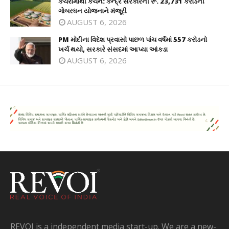
કચરામાંથી કંચન: કેન્દ્ર સરકારની રૂ. 23,731 કરોડની
ગોબરધન યોજનાને મંજૂરી
AUGUST 6, 2026
PM મોદીના વિદેશ પ્રવાસો પાછળ પાંચ વર્ષમાં 557 કરોડનો
ખર્ચ થયો, સરકારે સંસદમાં આપ્યા આંકડા
AUGUST 6, 2026
REVOI is a independent media start-up. We are a new-