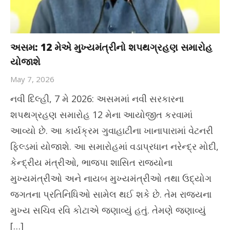
અસમ: 12 મેએ મુખ્યમંત્રીનો શપથગ્રહણ સમારોહ
યોજાશે
May 7, 2026
નવી દિલ્હી, 7 મે 2026: અસમમાં નવી સરકારના
શપથગ્રહણ સમારોહ 12 મેના આયોજીત કરવામાં
આવ્યો છે. આ કાર્યક્રમ ગુવાહાટીના ખાનાપારામાં વેટનરી
ફિલ્ડમાં યોજાશે. આ સમારોહમાં વડાપ્રધાન નરેન્દ્ર મોદી,
કેન્દ્રીય મંત્રીઓ, ભાજપા શાસિત રાજ્યોના
મુખ્યમંત્રીઓ અને નાયબ મુખ્યમંત્રીઓ તથા ઉદ્યોગ
જગતના પ્રતિનિધિઓ સામેલ થઈ શકે છે. તેમ રાજ્યના
મુખ્ય સચિવ રવિ કોટાએ જણાવ્યું હતું. તેમણે જણાવ્યું
[…]