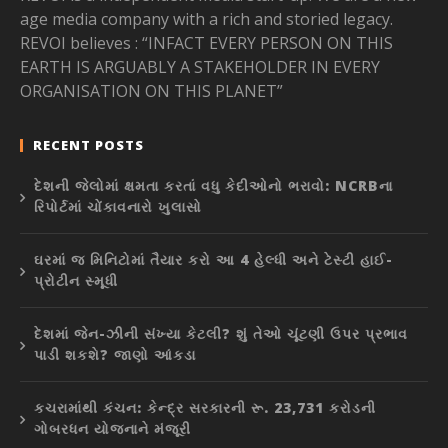
age media company with a rich and storied legacy.
REVOI believes : “INFACT EVERY PERSON ON THIS
EARTH IS ARGUABLY A STAKEHOLDER IN EVERY
ORGANISATION ON THIS PLANET”
RECENT POSTS
દેશની જેલોમાં ક્ષમતા કરતાં વધુ કેદીઓનો ભરાવો: NCRBના
રિપોર્ટમાં ચોંકાવનારો ખુલાસો
ઘરમાં જ મિનિટોમાં તૈયાર કરો આ 4 હેલ્ધી અને ટેસ્ટી હાઈ-
પ્રોટીન સ્મૂધી
દેશમાં જેન-ઝીની સંખ્યા કેટલી? શું તેઓ ચૂંટણી ઉપર પ્રભાવ
પાડી શકશે? જાણો આંકડા
કચરામાંથી કંચન: કેન્દ્ર સરકારની રૂ. 23,731 કરોડની
ગોબરધન યોજનાને મંજૂરી