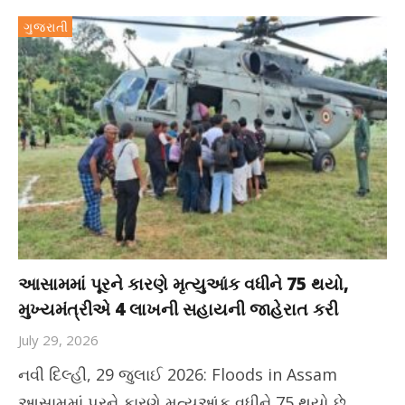
ગુજરાતી
આસામમાં પૂરને કારણે મૃત્યુઆંક વધીને 75 થયો,
મુખ્યમંત્રીએ 4 લાખની સહાયની જાહેરાત કરી
July 29, 2026
નવી દિલ્હી, 29 જુલાઈ 2026: Floods in Assam
આસામમાં પૂરને કારણે મૃત્યુઆંક વધીને 75 થયો છે.