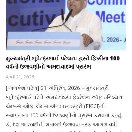
મુખ્યમંત્રી ભૂપેન્દ્રભાઈ પટેલના હસ્તે ફિક્કીના 100
વર્ષની ઉજવણીનો અમદાવાદમાં પ્રારંભ
April 21, 2026
[અલકેશ પટેલ] 21 એપ્રિલ, 2026 – મુખ્યમંત્રી
ભૂપેન્દ્રભાઈ પટેલે અમદાવાદમાં ફેડરેશન ઑફ ઇન્ડિયન
ચેમ્બર્સ ઓફ કોમર્સ ઍન્ડ ઇન્ડસ્ટ્રી (FICCI)ની
સ્થાપનાનાં 100 વર્ષની ઉજવણીનો પ્રારંભ કરાવતાં કહ્યું
કે, દેશ આઝાદીની શતાબ્દી ઉજવવા તરફ આગળ વધી