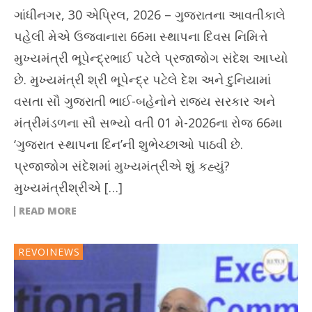
ગાંધીનગર, 30 એપ્રિલ, 2026 – ગુજરાતના આવતીકાલે
પહેલી મેએ ઉજવાનારા 66મા સ્થાપના દિવસ નિમિત્તે
મુખ્યમંત્રી ભૂપેન્દ્રભાઈ પટેલે પ્રજાજોગ સંદેશ આપ્યો
છે. મુખ્યમંત્રી શ્રી ભૂપેન્દ્ર પટેલે દેશ અને દુનિયામાં
વસતા સૌ ગુજરાતી ભાઈ-બહેનોને રાજ્ય સરકાર અને
મંત્રીમંડળના સૌ સભ્યો વતી 01 મે-2026ના રોજ 66મા
‘ગુજરાત સ્થાપના દિન’ની શુભેચ્છાઓ પાઠવી છે.
પ્રજાજોગ સંદેશમાં મુખ્યમંત્રીએ શું કહ્યું?
મુખ્યમંત્રીશ્રીએ […]
READ MORE
REVOINEWS