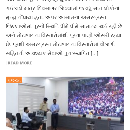
ગઈકાલે માત્ર શિવસાગર જિલ્લામાં જ વધુ સાત લોકોનાં
મૃત્યુ નોંધાયા હતા. અપર આસામના અસરગ્રસ્ત
જિલ્લાઓમાં પૂરની સ્થિતિ ધીમે ધીમે સામાન્ય થઈ રહી છે
અને મોટાભાગના વિસ્તારોમાંથી પૂરના પાણી ઓસરી રહ્યા
છે. પૂરથી અસરગ્રસ્ત મોટાભાગના વિસ્તારોમાં વીજળી
સહિતની આવશ્યક સેવાઓ પુનઃસ્થાપિત […]
READ MORE
ગુજરાત