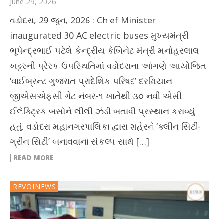
June 29, 2026
વડોદરા, 29 જુન, 2026 : Chief Minister
inaugurated 30 AC electric buses મુખ્યમંત્રી
ભૂપેન્દ્રભાઈ પટેલે કેન્દ્રીય કેબિનેટ મંત્રી મનોહરલાલ
ખટ્ટરની પ્રેરક ઉપસ્થિતિમાં વડોદરાના આંગણે આયોજિત
‘વાઈબ્રન્ટ ગુજરાત પ્રાદેશિક પરિષદ’ દરમિયાન
જીએસએફસી ગેટ નંબર-૧ ખાતેથી ૩૦ નવી એસી
ઈલેક્ટ્રિક બસોને લીલી ઝંડી બતાવી પ્રસ્થાન કરાવ્યું
હતું. વડોદરા મહાનગરપાલિકા દ્વારા શહેરને ‘ક્લીન સિટી-
ગ્રીન સિટી’ બનાવવાના સંકલ્પ સાથે […]
READ MORE
REVOINEWS