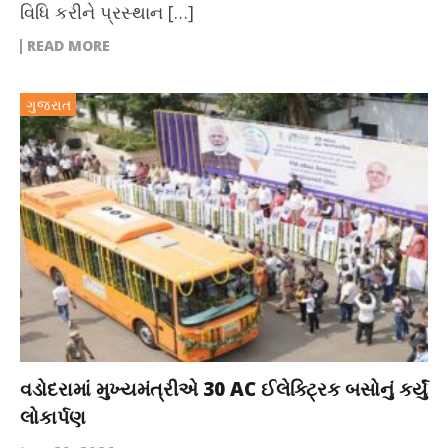
વિધિ કરીને પ્રસ્થાન […]
READ MORE
ગુજરાત
વડોદરામાં મુખ્યમંત્રીએ 30 AC ઈલેક્ટ્રિક બસોનું કર્યું
લોકાર્પણ