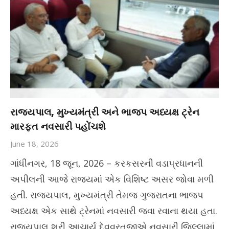
રાજ્યપાલ, મુખ્યમંત્રી અને ભાજપ અધ્યક્ષ ટ્રેન
મારફત નવસારી પહોંચશે
June 18, 2026
ગાંધીનગર, 18 જૂન, 2026 – કરકસરની વડાપ્રધાનની
અપીલની આજે રાજ્યમાં એક વિશિષ્ટ અસર જોવા મળી
હતી. રાજ્યપાલ, મુખ્યમંત્રી તેમજ ગુજરાતના ભાજપ
અધ્યક્ષ એક સાથે ટ્રેનમાં નવસારી જવા રવાના થયા હતા.
રાજ્યપાલ શ્રી આચાર્ય દેવવ્રતજીએ નવસારી જિલ્લામાં