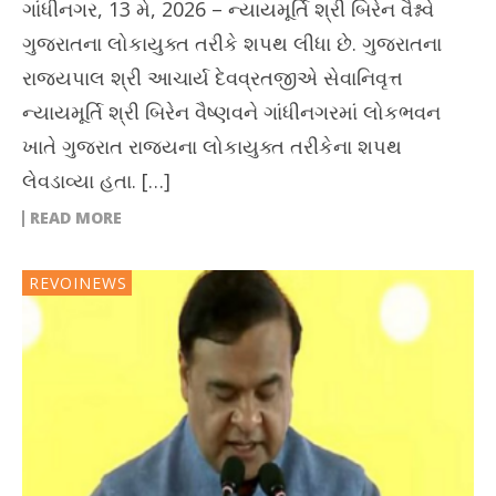
ગાંધીનગર, 13 મે, 2026 – ન્યાયમૂર્તિ શ્રી બિરેન વૈશ્નવે
ગુજરાતના લોકાયુક્ત તરીકે શપથ લીધા છે. ગુજરાતના
રાજ્યપાલ શ્રી આચાર્ય દેવવ્રતજીએ સેવાનિવૃત્ત
ન્યાયમૂર્તિ શ્રી બિરેન વૈષ્ણવને ગાંધીનગરમાં લોકભવન
ખાતે ગુજરાત રાજ્યના લોકાયુક્ત તરીકેના શપથ
લેવડાવ્યા હતા. […]
READ MORE
REVOINEWS