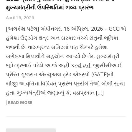
મુખ્યમંત્રીની ઉપસ્થિતિમાં ભવ્ય પ્રારંભ
April 16, 2026
[અલકેશ પટેલ] ગાંધીનગર, 16 એપ્રિલ, 2026 – GCCIએ
હંમેશા ઉદ્યોગ ક્ષેત્ર અને સરકાર વચ્ચે સેતુની ભૂમિકા
ભજવી છે. વાયબ્રન્ટ સમિટમાં પણ ચેમ્બરે હંમેશા
ખભેખભા મિલાવીને સહયોગ આપ્યો છે તેમ મુખ્યમંત્રી
ભૂપેન્દ્રભાઈ પટેલે આજે અહીં કહ્યું હતું. જીસીસીઆઈ
પ્રેરિત ગુજરાત એન્યુઅલ ટ્રેડ એક્સ્પો (GATE)ની
બીજી આવૃત્તિના વિધિવત્ પ્રારંભ પ્રસંગે તેઓ બોલી રહ્યા
હતા. મુખ્યમંત્રીએ જણાવ્યું કે, વડાપ્રધાન […]
READ MORE