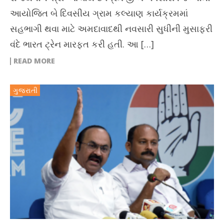
આયોજિત બે દિવસીય ગ્રામ કલ્યાણ કાર્યક્રમમાં
સહભાગી થવા માટે અમદાવાદથી નવસારી સુધીની મુસાફરી
વંદે ભારત ટ્રેન મારફત કરી હતી. આ […]
READ MORE
ગુજરાતી