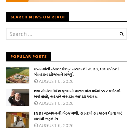
SEARCH NEWS ON REVOI
POPULAR POSTS
કચરામાંથી કંચન: કેન્દ્ર સરકારની રૂ. 23,731 કરોડની
ગોબરધન યોજનાને મંજૂરી
AUGUST 6, 2026
PM મોદીના વિદેશ પ્રવાસો પાછળ પાંચ વર્ષમાં 557 કરોડનો
ખર્ચ થયો, સરકારે સંસદમાં આપ્યા આંકડા
AUGUST 6, 2026
INDI ગઠબંધનની બેઠક મળી, સંસદમાં સરકારને ઘેરવા માટે
બનાવી રણનીતિ
AUGUST 6, 2026