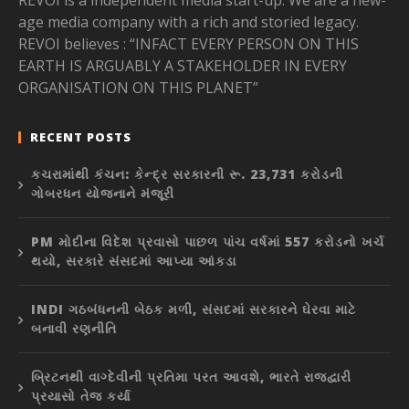
REVOI is a independent media start-up. We are a new-
age media company with a rich and storied legacy.
REVOI believes : “INFACT EVERY PERSON ON THIS
EARTH IS ARGUABLY A STAKEHOLDER IN EVERY
ORGANISATION ON THIS PLANET”
RECENT POSTS
કચરામાંથી કંચન: કેન્દ્ર સરકારની રૂ. 23,731 કરોડની
ગોબરધન યોજનાને મંજૂરી
PM મોદીના વિદેશ પ્રવાસો પાછળ પાંચ વર્ષમાં 557 કરોડનો ખર્ચ
થયો, સરકારે સંસદમાં આપ્યા આંકડા
INDI ગઠબંધનની બેઠક મળી, સંસદમાં સરકારને ઘેરવા માટે
બનાવી રણનીતિ
બ્રિટનથી વાગ્દેવીની પ્રતિમા પરત આવશે, ભારતે રાજદ્વારી
પ્રયાસો તેજ કર્યા