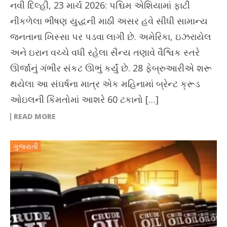
નવી દિલ્હી, 23 માર્ચ 2026: પશ્ચિમ એશિયામાં ફાટી
નીકળેલા ભીષણ યુદ્ધની માઠી અસર હવે સીધી સામાન્ય
જનતાના ખિસ્સા પર પડવા લાગી છે. અમેરિકા, ઇઝરાયેલ
અને ઇરાન વચ્ચે વધી રહેલા સૈન્ય તણાવે વૈશ્વિક સ્તરે
ઊર્જાનું ગંભીર સંકટ ઊભું કર્યું છે. 28 ફેબ્રુઆરીએ શરૂ
થયેલા આ સંઘર્ષના માત્ર એક મહિનામાં બ્રેન્ટ ક્રૂડ
ઓઇલની કિંમતોમાં આશરે 60 ટકાનો […]
READ MORE
ગુજરાતી