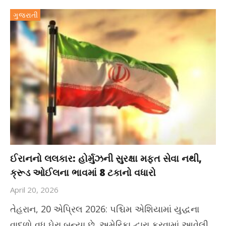
ગુજરાતી
ઈરાનનો લલકાર: હોર્મુઝની સુરક્ષા મફત સેવા નથી,
ક્રૂડ ઓઈલના ભાવમાં 8 ટકાનો વધારો
April 20, 2026
તેહરાન, 20 એપ્રિલ 2026: પશ્ચિમ એશિયામાં યુદ્ધના
વાદળો વધુ ઘેરા બન્યા છે. અમેરિકા દ્વારા કરવામાં આવેલી