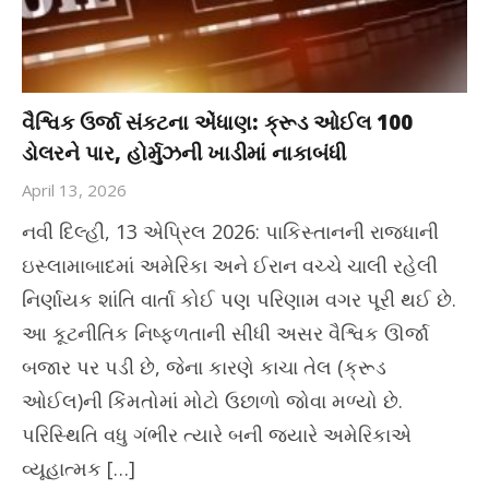
વૈશ્વિક ઉર્જા સંકટના એંધાણ: ક્રૂડ ઓઈલ 100
ડોલરને પાર, હોર્મુઝની ખાડીમાં નાકાબંધી
April 13, 2026
નવી દિલ્હી, 13 એપ્રિલ 2026: પાકિસ્તાનની રાજધાની
ઇસ્લામાબાદમાં અમેરિકા અને ઈરાન વચ્ચે ચાલી રહેલી
નિર્ણાયક શાંતિ વાર્તા કોઈ પણ પરિણામ વગર પૂરી થઈ છે.
આ કૂટનીતિક નિષ્ફળતાની સીધી અસર વૈશ્વિક ઊર્જા
બજાર પર પડી છે, જેના કારણે કાચા તેલ (ક્રૂડ
ઓઈલ)ની કિંમતોમાં મોટો ઉછાળો જોવા મળ્યો છે.
પરિસ્થિતિ વધુ ગંભીર ત્યારે બની જ્યારે અમેરિકાએ
વ્યૂહાત્મક […]