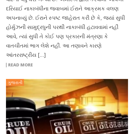
દરિયાઈ નાકાબંધીના જવાબમાં ઈરાને આક્રમક વલણ
અપનાવ્યું છે. ઈરાને સ્પષ્ટ જાહેરાત કરી છે કે, જ્યાં સુધી
હોર્મુઝની સામુદ્રધુની પરથી નાકાબંધી હટાવવામાં નહીં
આવે, ત્યાં સુધી તે કોઈ પણ પ્રકારની મંત્રણા કે
વાતચીતમાં ભાગ લેશે નહીં. આ તણાવને કારણે
આંતરરાષ્ટ્રીય […]
READ MORE
ગુજરાતી