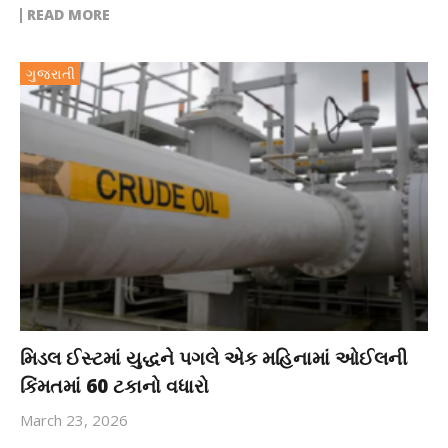
READ MORE
ગુજરાતી
મિડલ ઈસ્ટમાં યુદ્ધને પગલે એક મહિનામાં ઓઈલની
કિંમતમાં 60 ટકાનો વધારો
March 23, 2026