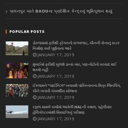
પાલનપુર ખાતે BAOUના પ્રાદેશિક કેન્દ્રનું ભૂમિપૂજન થયું
POPULAR POSTS
ડોકલામમાં ફરીથી ડ્રેગનનો સળવળાટ, ચીનની સેનાનું સડક
નિર્માણ કાર્ય પૂર્ણતાના આરે
JANUARY 17, 2019
મુંબઈમાં ફરીથી ખુલશે ડાન્સ બાર, પણ નોટોનો વરસાદ થઈ
શકશે નહીં
JANUARY 17, 2019
ઈસ્લામને “ચાઈનિઝ” બનાવશે પાકિસ્તાનના મિત્ર જિનપિંગ,
ચીને બનાવી પંચવર્ષીય યોજના
JANUARY 17, 2019
રફાલ મામલે ચર્ચામાં આવેલી HALની કમાલ, પહેલીવાર
હેલિકોપ્ટરમાંથી મિસાઈલનું પરીક્ષણ
JANUARY 17, 2019