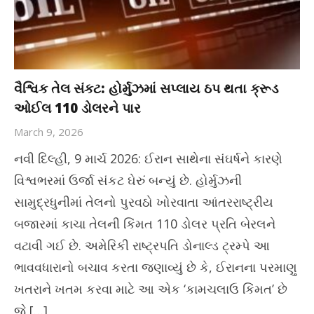
વૈશ્વિક તેલ સંકટ: હોર્મુઝમાં સપ્લાય ઠપ થતા ક્રૂડ
ઓઈલ 110 ડોલરને પાર
March 9, 2026
નવી દિલ્હી, 9 માર્ચ 2026: ઈરાન સાથેના સંઘર્ષને કારણે
વિશ્વભરમાં ઉર્જા સંકટ ઘેરું બન્યું છે. હોર્મુઝની
સામુદ્રધુનીમાં તેલનો પુરવઠો ખોરવાતા આંતરરાષ્ટ્રીય
બજારમાં કાચા તેલની કિંમત 110 ડોલર પ્રતિ બેરલને
વટાવી ગઈ છે. અમેરિકી રાષ્ટ્રપતિ ડોનાલ્ડ ટ્રમ્પે આ
ભાવવધારાનો બચાવ કરતા જણાવ્યું છે કે, ઈરાનના પરમાણુ
ખતરાને ખતમ કરવા માટે આ એક ‘કામચલાઉ કિંમત’ છે
જે […]