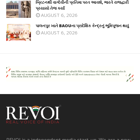
બ્રિટનથી વાગ્દેવીની પ્રતિમા પરત આવશે, ભારતે રાજદ્વારી
પ્રયાસો તેજ કર્યા
AUGUST 6, 2026
પાલનપુર ખાતે BAOUના પ્રાદેશિક કેન્દ્રનું ભૂમિપૂજન થયું
AUGUST 6, 2026