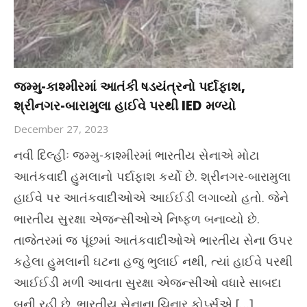
જમ્મુ-કાશ્મીરમાં આતંકી ષડયંત્રનો પર્દાફાશ,
શ્રીનગર-બારામુલા હાઈવે પરથી IED મળ્યો
December 27, 2023
નવી દિલ્હીઃ જમ્મુ-કાશ્મીરમાં ભારતીય સેનાએ મોટા
આતંકવાદી હુમલાનો પર્દાફાશ કર્યો છે. શ્રીનગર-બારામુલા
હાઈવે પર આતંકવાદીઓએ આઈઈડી લગાવ્યો હતો. જેને
ભારતીય સુરક્ષા એજન્સીઓએ નિષ્ફળ બનાવ્યો છે.
તાજેતરમાં જ પૂંછમાં આતંકવાદીઓએ ભારતીય સેના ઉપર
કહેલા હુમલાની ઘટના હજુ ભુલાઈ નથી, ત્યાં હાઈવે પરથી
આઈઈડી મળી આવતા સુરક્ષા એજન્સીઓ વધારે સાબદા
બની રહી છે. ભારતીય સેનાના ચિનાર કોર્પ્સએ […]