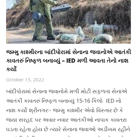
જમ્મુ કાશ્મીરના બાંદીપોરામાં સેનાના જવાનોએ આતંકી
કાવતરું નિષ્ફળ બનાવ્યું – IED મળી આવતા તેનો નાશ
કર્યો
October 15, 2022
બાંદીપોરામાં સેનાના જવાનોમે મળી મોટી સફળતા સેનાએ
આતંકી કાવતરું નિષ્ફળ બનાવ્યું 15-16 કિલો IED નો
નાશ કર્યો શ્રીનગરઃ- જમ્મુ કાશ્મીર એવો વિસ્તાર છે કે
જ્યા સરહદ પર અવાર નવાર આતંકીઓ નાપાક કાવતરા
ઘડતા રહેતા હોય છે ત્યારે સેનાના જવાઓ અડીખમ રહીને