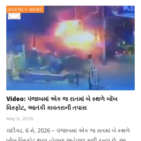
AGENCY NEWS
Video: પંજાબમાં એક જ રાતમાં બે સ્થળે બોંબ
વિસ્ફોટ, આતંકી કાવતરાની તપાસ
May 6, 2026
ચંદીગઢ, 6 મે, 2026 – પંજાબમાં એક જ રાતમાં બે સ્થળે
બોંબ વિસ્ફોટ થયા હોવાના અહેવાલ મળી રહ્યા છે. આ