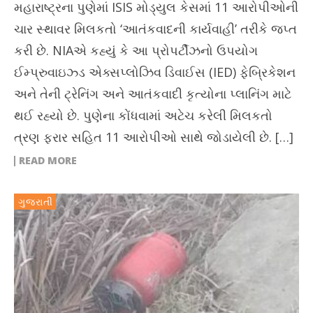
મહારાષ્ટ્રના પુણેમાં ISIS મોડ્યુલ કેસમાં 11 આરોપીઓની
ચાર સ્થાવર મિલકતો ‘આતંકવાદની કાર્યવાહી’ તરીકે જપ્ત
કરી છે. NIAએ કહ્યું કે આ પ્રોપર્ટીઝનો ઉપયોગ
ઈમ્પ્રુવાઇઝ્ડ એક્સપ્લોઝિવ ડિવાઈસ (IED) ફેબ્રિકેશન
અને તેની ટ્રેનિંગ અને આતંકવાદી કૃત્યોના પ્લાનિંગ માટે
થઈ રહ્યો છે. પુણેના કોંધવામાં અટેચ કરેલી મિલકતો
ત્રણ ફરાર સહિત 11 આરોપીઓ સાથે જોડાયેલી છે. […]
READ MORE
ગુજરાતી