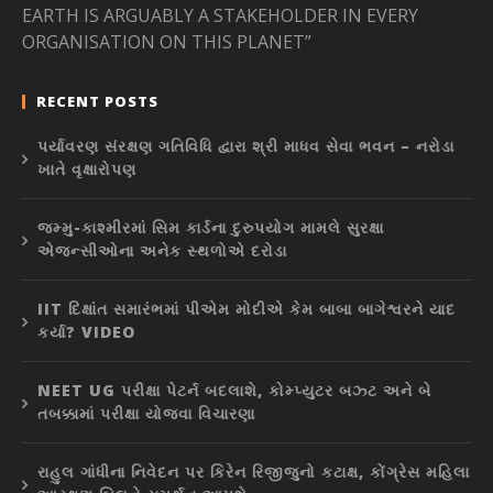
EARTH IS ARGUABLY A STAKEHOLDER IN EVERY
ORGANISATION ON THIS PLANET”
RECENT POSTS
પર્યાવરણ સંરક્ષણ ગતિવિધિ દ્વારા શ્રી માધવ સેવા ભવન – નરોડા
ખાતે વૃક્ષારોપણ
જમ્મુ-કાશ્મીરમાં સિમ કાર્ડના દુરુપયોગ મામલે સુરક્ષા
એજન્સીઓના અનેક સ્થળોએ દરોડા
IIT દિક્ષાંત સમારંભમાં પીએમ મોદીએ કેમ બાબા બાગેશ્વરને યાદ
કર્યા? VIDEO
NEET UG પરીક્ષા પેટર્ન બદલાશે, કોમ્પ્યુટર બઝ્ટ અને બે
તબક્કામાં પરીક્ષા યોજવા વિચારણા
રાહુલ ગાંધીના નિવેદન પર કિરેન રિજીજુનો કટાક્ષ, કોંગ્રેસ મહિલા