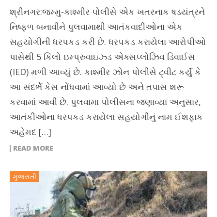
શ્રીનગર:જમ્મુ-કાશ્મીર પોલીસે એક ખતરનાક ષડયંત્રને
નિષ્ફળ બનાવીને પુલવામાથી આતંકવાદીઓના એક
સહયોગીની ધરપકડ કરી છે. ધરપકડ કરાયેલા આરોપીઓ
પાસેથી 5 કિલો ઇમ્પ્રુવાઇઝ્ડ એક્સપ્લોઝિવ ડિવાઈસ
(IED) મળી આવ્યું છે. કાશ્મીર ઝોન પોલીસે ટ્વીટ કર્યું કે
આ સંદર્ભે કેસ નોંધવામાં આવ્યો છે અને તપાસ શરૂ
કરવામાં આવી છે. પુલવામા પોલીસના જણાવ્યા અનુસાર,
આતંકીઓના ધરપકડ કરાયેલા સહયોગીનું નામ ઈશફાક
અહેમદ […]
READ MORE
ગુજરાતી