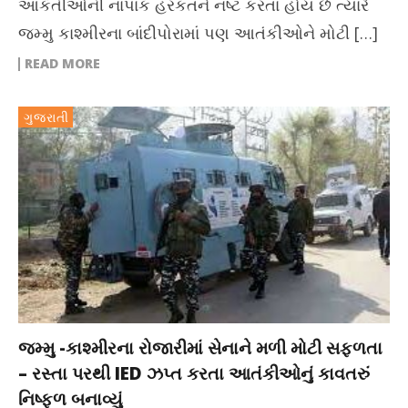
આકંતીઓની નાપાક હરકતને નષ્ટ કરતા હોય છે ત્યારે
જમ્મુ કાશ્મીરના બાંદીપોરામાં પણ આતંકીઓને મોટી […]
READ MORE
ગુજરાતી
જમ્મુ -કાશ્મીરના રોજારીમાં સેનાને મળી મોટી સફળતા
– રસ્તા પરથી IED ઝપ્ત કરતા આતંકીઓનું કાવતરું
નિષ્ફળ બનાવ્યું