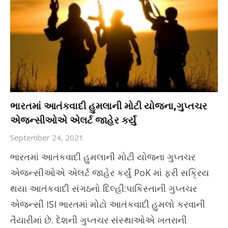
ભારતમાં આતંકવાદી હુમલાની મોટી યોજના,ગુપ્તચર
એજન્સીઓએ એલર્ટ જાહેર કર્યું
September 24, 2021
ભારતમાં આતંકવાદી હુમલાની મોટી યોજના ગુપ્તચર
એજન્સીઓએ એલર્ટ જાહેર કર્યું PoK માં ફરી સક્રિય
થયા આતંકવાદી સંગઠનો દિલ્હી:પાકિસ્તાની ગુપ્તચર
એજન્સી ISI ભારતમાં મોટો આતંકવાદી હુમલો કરવાની
તૈયારીમાં છે. દેશની ગુપ્તચર સંસ્થાઓએ ખતરાની