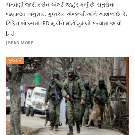
ચેતવણી જારી કરીને એલર્ટ જાહેર કર્યું છે. સૂત્રોના
જણાવ્યા અનુસાર, ગુપ્તચર એજન્સીઓને આશંકા છે કે,
ટિફિન બોક્સમાં IED મૂકીને મોટો હુમલો કરવામાં આવી
[…]
READ MORE
ગુજરાતી