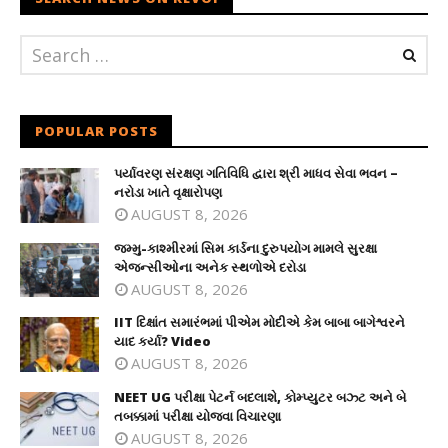
POPULAR POSTS
પર્યાવરણ સંરક્ષણ ગતિવિધિ દ્વારા શ્રી માધવ સેવા ભવન –
નરોડા ખાતે વૃક્ષારોપણ
AUGUST 8, 2026
જમ્મુ-કાશ્મીરમાં સિમ કાર્ડના દુરુપયોગ મામલે સુરક્ષા
એજન્સીઓના અનેક સ્થળોએ દરોડા
AUGUST 8, 2026
IIT દિક્ષાંત સમારંભમાં પીએમ મોદીએ કેમ બાબા બાગેશ્વરને
યાદ કર્યા? Video
AUGUST 8, 2026
NEET UG પરીક્ષા પેટર્ન બદલાશે, કોમ્પ્યુટર બઝ્ટ અને બે
તબક્કામાં પરીક્ષા યોજવા વિચારણા
AUGUST 8, 2026