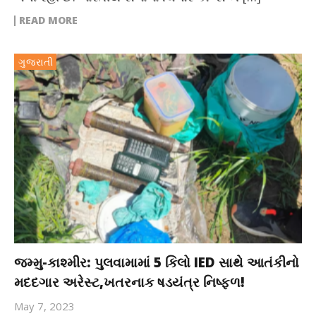
READ MORE
ગુજરાતી
જમ્મુ-કાશ્મીર: પુલવામામાં 5 કિલો IED સાથે આતંકીનો
મદદગાર અરેસ્ટ,ખતરનાક ષડયંત્ર નિષ્ફળ!
May 7, 2023