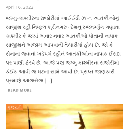
April 16, 2022
જમ્મુ-કાશ્મીરના રાજોરીમાં આઈઈડી ઝપ્ત આતંકીઓનું
સાજીશ રહી નિષ્ફળ શ્રીનગરઃ- દેશનું સ્જવર્મ્મુગ ગણાતા
કાશ્મીર કે જ્યાં અવાર નવાર આતંકીઓ પોતાની નાપાક
સાજીશને અંજામ આપવાની તૈયારીમાં હોય છે, જો કે
સેનાના જવાનો ખડેપગે રહીને આતંકીઓના નાપાક ઈરાદા
પર પાણી ફેરવે છે, આજે પણ જમ્મુ કાશ્મીરના રાજોરીમાં
કંઈક આવી જ ઘટના સામે આવી છે. પ્રાપ્ત જાણકારી
પ્રમાણે આજરોજ […]
READ MORE
ગુજરાતી