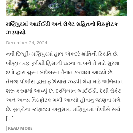
મણિપુરમાં આઈઈડી અને રોકેટ સહિતનો વિસ્ફોટક
ઝડપાયો
December 24, 2024
નવી દિલ્હીઃ મણિપુરમાં હાલ એકંદરે શાંતિની સ્થિતિ છે.
બીજી તરફ ફરીથી હિંસાની ઘટના ના બને તે માટે સુરક્ષા
દળો દ્વારા ચુસ્ત બંદોબસ્ત તૈનાત કરવામાં આવ્યો છે.
તેમજ પોલીસ દ્વારા હથિયારો ઝડપી લેવા માટે અભિયાન
શરૂ કરવામાં આવ્યું છે. દરમિયાન આઈઈડી, દેસી રોકેટ
અને અન્ય વિસ્ફોટક મળી આવ્યો હોવાનું જાણવા મળે
છે. સુત્રોના જણાવ્યા અનુસાર, મણિપુરમાં પોલીસે સર્ચ
[…]
READ MORE