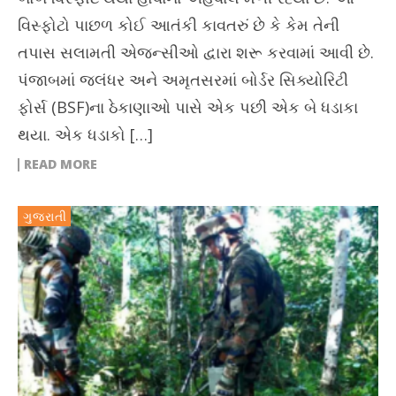
વિસ્ફોટો પાછળ કોઈ આતંકી કાવતરું છે કે કેમ તેની
તપાસ સલામતી એજન્સીઓ દ્વારા શરૂ કરવામાં આવી છે.
પંજાબમાં જલંધર અને અમૃતસરમાં બોર્ડર સિક્યોરિટી
ફોર્સ (BSF)ના ઠેકાણાઓ પાસે એક પછી એક બે ધડાકા
થયા. એક ધડાકો […]
READ MORE
ગુજરાતી