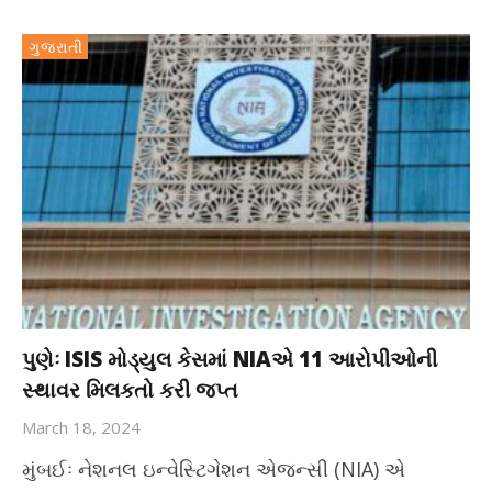
ગુજરાતી
પુણેઃ ISIS મોડ્યુલ કેસમાં NIAએ 11 આરોપીઓની
સ્થાવર મિલકતો કરી જપ્ત
March 18, 2024
મુંબઈઃ નેશનલ ઇન્વેસ્ટિગેશન એજન્સી (NIA) એ