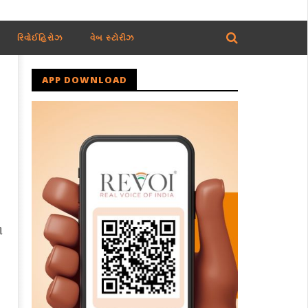
રિવોઈહિરોઝ
વેબ સ્ટોરીઝ
APP DOWNLOAD
ળ