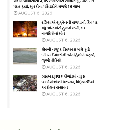
પશ્ચિમ એશિયાથી 4,052 ભારતીય નાવિકો સુરક્ષિત રીતે
પરત ફર્યા, મૃતકોના પરિવારોને મળશે 10 લાખ
AUGUST 6, 2026
રશિયાએ યુક્રેનની રાજધાની કિવ પર
વધુ એક મોટો હુમલો કર્યો, 17
નાગરિકોનાં મોત
AUGUST 6, 2026
મોરબી નજીક વિરપારડા ગામે કૂવો
દરિયાઈ મોજાંની જેમ હિલોળે ચડ્યો,
જુઓ વીડિયો
AUGUST 6, 2026
ઝારખંડ:JPSP કૌભાંડમાં વધુ 5
આરોપીઓની ધરપકડ, વિદ્યાર્થીઓ
આંદોલન યથાવત
AUGUST 6, 2026