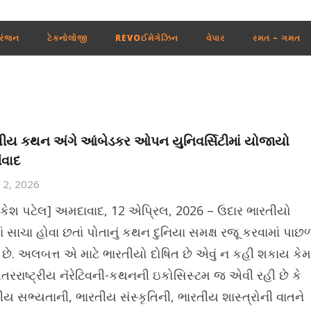
રંજન
ટેકનોલોજી
REVOઈમેગેઝિન
વેપાર
રમત – ગમત
ીય કથન અંગે આંબેડકર ઓપન યુનિવર્સિટીમાં યોજાયો
ંવાદ
 12, 2026
ેશ પટેલ] અમદાવાદ, 12 એપ્રિલ, 2026 – ઉદાર ભારતીયો
ાં સાચા હોવા છતાં પોતાનું કથન દુનિયા સમક્ષ રજૂ કરવામાં પાછ
ા છે. અલબત્ત એ માટે ભારતીયો દોષિત છે એવું ન કહી શકાય કેમ
ંતરરાષ્ટ્રીય નૅરેટિવની-કથનની ઇકોસિસ્ટમ જ એવી રહી છે કે
ીય સભ્યતાની, ભારતીય સંસ્કૃતિની, ભારતીય શાસ્ત્રોની વાતને