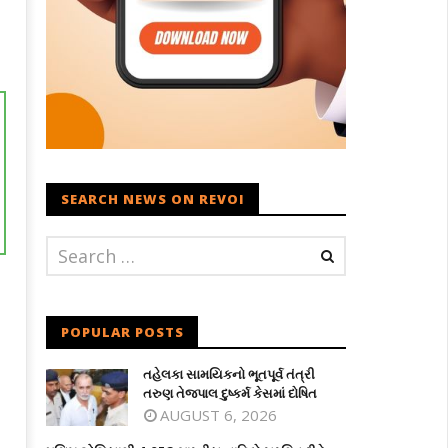
SEARCH NEWS ON REVOI
POPULAR POSTS
તહેલકા સામયિકનો ભૂતપૂર્વ તંત્રી
તરુણ તેજપાલ દુષ્કર્મ કેસમાં દોષિત
AUGUST 6, 2026