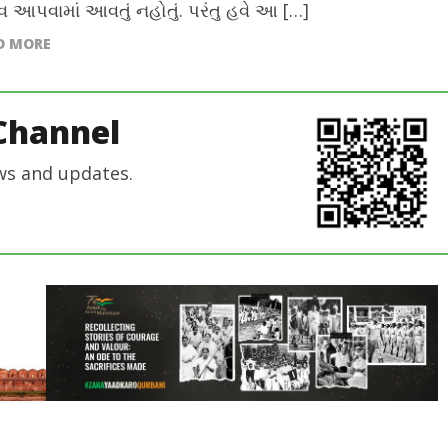
્વ આપવામાં આવતું નહોતું. પરંતુ હવે આ […]
D MORE
Channel
ws and updates.