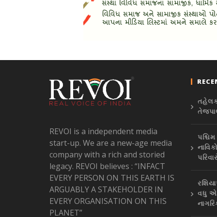
RECE
તહેલક
તેજપાલ
REVOI is a independent media
પશ્ચિ
start-up. We are a new-age media
નાવિકો
company with a rich and storied
પરિવા
legacy. REVOI believes : “INFACT
EVERY PERSON ON THIS EARTH IS
રશિયા
ARGUABLY A STAKEHOLDER IN
વધુ એ
EVERY ORGANISATION ON THIS
નાગરિ
PLANET”