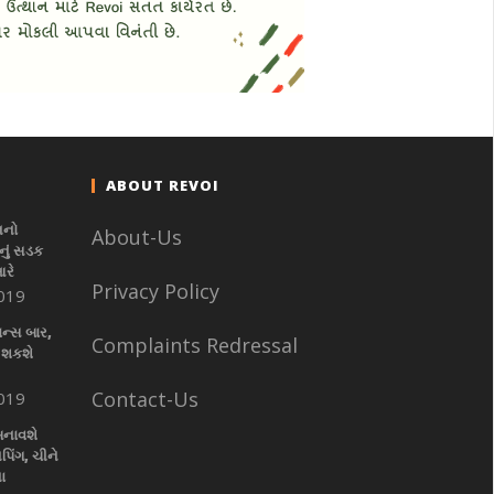
ABOUT REVOI
નનો
About-Us
ું સડક
આરે
Privacy Policy
019
ાન્સ બાર,
Complaints Redressal
 શકશે
Contact-Us
019
બનાવશે
પિંગ, ચીને
ા