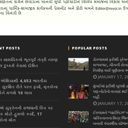
NT POSTS
POPULAR POSTS
ા સામયિકનો ભૂતપૂર્વ તંત્રી તરુણ
ડોકલામમાં ફરીથી ડ્રેગ
સળવળાટ, ચીનની સેનાન
 દુષ્કર્મ કેસમાં દોષિત
નિર્માણ કાર્ય પૂર્ણતાના 
JANUARY 17, 2
મ એશિયાથી 4,052 ભારતીય
મુંબઈમાં ફરીથી ખુલશે ડ
 સુરક્ષિત રીતે પરત ફર્યા, મૃતકોના
પણ નોટોનો વરસાદ થઈ
રોને મળશે 10 લાખ
નહીં
JANUARY 17, 2
એ યુક્રેનની રાજધાની કિવ પર
ઈસ્લામને “ચાઈનિઝ” 
ક મોટો હુમલો કર્યો, 17
પાકિસ્તાનના મિત્ર જિન
કોનાં મોત
બનાવી પંચવર્ષીય યોજન