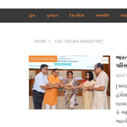
હોમ
ગુજરાત
દેશ-વિદેશ
રાજનીતિ
મનો
HOME
TAG "INDIAN NARRATIVE"
ભારત
REVOINEWS
પરિસ
April
[અલક
હંમેશ
રહ્ય
કે આ
ભારત