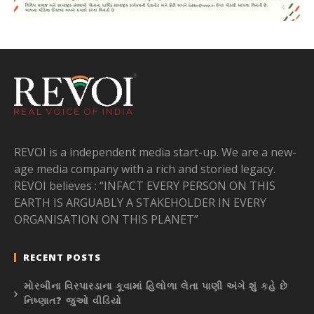
REVOI is a independent media start-up. We are a new-
age media company with a rich and storied legacy.
REVOI believes : “INFACT EVERY PERSON ON THIS
EARTH IS ARGUABLY A STAKEHOLDER IN EVERY
ORGANISATION ON THIS PLANET”
RECENT POSTS
મોરબીના વિરપારડાના કૂવામાં હિલોળા લેતા પાણી અંગે શું કહે છે
નિષ્ણાત? જુઓ વીડિયો