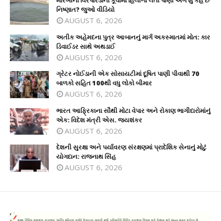
મોરબીના વિરપારડાના કૂવામાં હિલોળા લેતા પાણી અંગે શું કહે છે
નિષ્ણાત? જુઓ વીડિયો
AUGUST 6, 2026
અતીક અહેમદના પુત્ર આબાનનું માર્ગ અકસ્માતમાં મોત: કાર
ડિવાઈડર સાથે અથડાઈ
AUGUST 6, 2026
ગ્રેટર નોઈડાની એક સોસાયટીમાં દૂષિત પાણી પીવાથી 70
બાળકો સહિત 100થી વધુ લોકો બીમાર
AUGUST 6, 2026
ભારત આફ્રિકાના સૌથી મોટા વેપાર અને રોકાણ ભાગીદારોમાંનું
એક: વિદેશ મંત્રી એસ. જયશંકર
AUGUST 6, 2026
દેશની સુરક્ષા અને પર્યાવરણ સંરક્ષણમાં પ્રાદેશિક સેનાનું મોટું
યોગદાન: રાજનાથ સિંહ
AUGUST 6, 2026