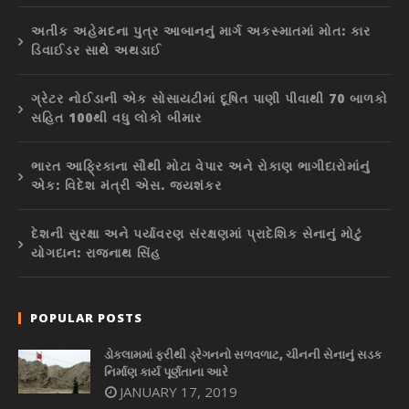
અતીક અહેમદના પુત્ર આબાનનું માર્ગ અકસ્માતમાં મોત: કાર
ડિવાઈડર સાથે અથડાઈ
ગ્રેટર નોઈડાની એક સોસાયટીમાં દૂષિત પાણી પીવાથી 70 બાળકો
સહિત 100થી વધુ લોકો બીમાર
ભારત આફ્રિકાના સૌથી મોટા વેપાર અને રોકાણ ભાગીદારોમાંનું
એક: વિદેશ મંત્રી એસ. જયશંકર
દેશની સુરક્ષા અને પર્યાવરણ સંરક્ષણમાં પ્રાદેશિક સેનાનું મોટું
યોગદાન: રાજનાથ સિંહ
POPULAR POSTS
ડોકલામમાં ફરીથી ડ્રેગનનો સળવળાટ, ચીનની સેનાનું સડક
નિર્માણ કાર્ય પૂર્ણતાના આરે
JANUARY 17, 2019