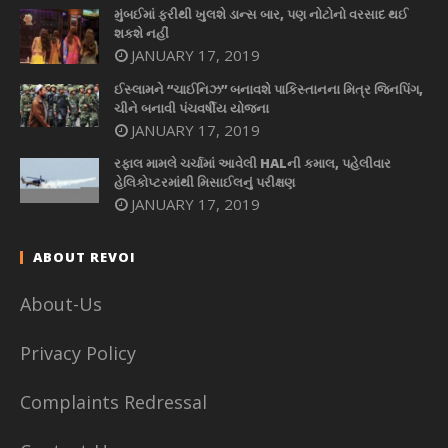
મુંબઈમાં ફરીથી ખુલશે ડાન્સ બાર, પણ નોટોનો વરસાદ થઈ
શકશે નહીં
JANUARY 17, 2019
ઈસ્લામને “ચાઈનિઝ” બનાવશે પાકિસ્તાનના મિત્ર જિનપિંગ,
ચીને બનાવી પંચવર્ષીય યોજના
JANUARY 17, 2019
રફાલ મામલે ચર્ચામાં આવેલી HALની કમાલ, પહેલીવાર
હેલિકોપ્ટરમાંથી મિસાઈલનું પરીક્ષણ
JANUARY 17, 2019
ABOUT REVOI
About-Us
Privacy Policy
Complaints Redressal