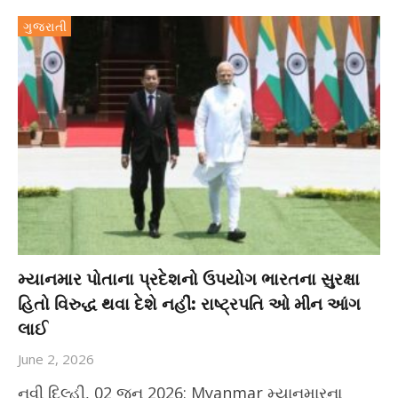
ગુજરાતી
મ્યાનમાર પોતાના પ્રદેશનો ઉપયોગ ભારતના સુરક્ષા
હિતો વિરુદ્ધ થવા દેશે નહીં: રાષ્ટ્રપતિ ઓ મીન આંગ
લાઈ
June 2, 2026
નવી દિલ્હી, 02 જૂન 2026: Myanmar મ્યાનમારના