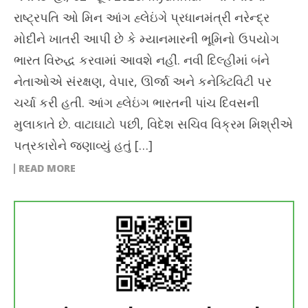
રાષ્ટ્રપતિ ઓ મિન આંગ હ્લેઇંગે પ્રધાનમંત્રી નરેન્દ્ર
મોદીને ખાતરી આપી છે કે મ્યાનમારની ભૂમિનો ઉપયોગ
ભારત વિરુદ્ધ કરવામાં આવશે નહીં. નવી દિલ્હીમાં બંને
નેતાઓએ સંરક્ષણ, વેપાર, ઊર્જા અને કનેક્ટિવિટી પર
ચર્ચા કરી હતી. આંગ હ્લેઇંગ ભારતની પાંચ દિવસની
મુલાકાતે છે. વાટાઘાટો પછી, વિદેશ સચિવ વિક્રમ મિશ્રીએ
પત્રકારોને જણાવ્યું હતું […]
READ MORE