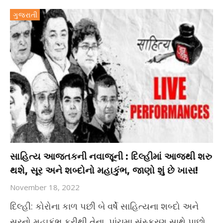
ગુજરાતી
સાહિત્ય આજતકની નવાજૂની : દિલ્હીમાં આજથી શરુ
થશે, સૂર અને શબ્દોનો મહાકુંભ, જાણો શું છે ખાસ!
November 18, 2022
દિલ્હી: કોરોના કાળ પછી બે વર્ષે સાહિત્યના શબ્દો અને
સૂરનો મહાકુંભ ફરીથી તેના પાંચમા સંસ્કરણ સાથે પાછો