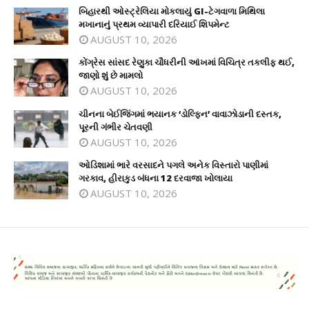
બિહારથી ઓસ્ટ્રેલિયા મોકલાયું GI-ટેગવાળા મિથિલા
મખાનાનું પ્રથમ વ્યાપારી દરિયાઈ શિપમેન્ટ
AUGUST 10, 2026
કોંગ્રેસ સાંસદ રેણુકા ચૌધરીની આંખમાં વિચિત્ર તકલીફ થઈ,
જાણો શું છે મામલો
AUGUST 10, 2026
ચીનના બેઈજિંગમાં ભયાનક ‘ડોલ્ફિન’ વાવાઝોડાની દસ્તક,
પૂરની ગંભીર ચેતવણી
AUGUST 10, 2026
ઓડિશામાં ભારે વરસાદને પગલે અનેક વિસ્તારો પાણીમાં
ગરકાવ, હીરાકુડ બંધના 12 દરવાજા ખોલાયા
AUGUST 10, 2026