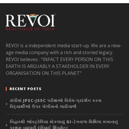
REVOI is a independent media start-up. We are a new-
age media company with a rich and storied legacy.
REVOI believes : “INFACT EVERY PERSON ON THIS
EARTH IS ARGUABLY A STAKEHOLDER IN EVERY
ORGANISATION ON THIS PLANET”
RECENT POSTS
રાંચીમાં JPSC-JSSC પરીક્ષાઓ વિરોધ-પ્રદર્શન કરતા
વિદ્યાર્થીઓ ઉપર પોલીસનો લાઠીચાર્જ
બિહારથી ઓસ્ટ્રેલિયા મોકલાયું GI-ટેગવાળા મિથિલા મખાનાનું
પ્રથમ વ્યાપારી દરિયાઈ શિપમેન્ટ