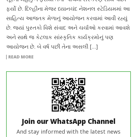
ફર્યો છે. દિલ્હીના મેજર ધ્યાનચંદ નેશનલ સ્ટેડિયમમાં આ
સાહિત્ય આજતક મેળાનું આયોજન કરવામાં આવી રહ્યું
છે. જ્યાં પુસ્તકો વિશે સંવાદ અને ચર્ચાઓ કરવામાં આવશે
અને સાથે જ કેટલાક સાંસ્કૃતિક કાર્યક્રમોનું પણ
આયોજન છે. બે વર્ષ પછી તેના અસલી […]
READ MORE
Join our WhatsApp Channel
And stay informed with the latest news