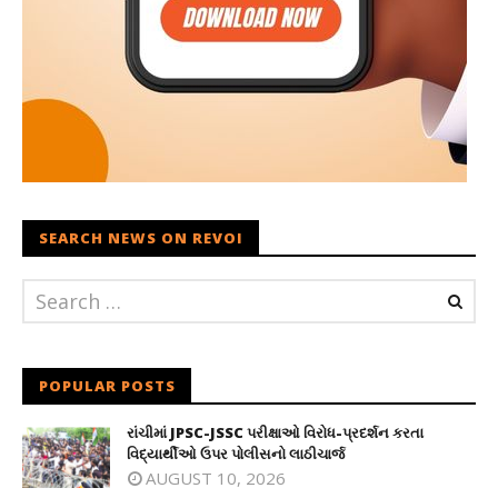
SEARCH NEWS ON REVOI
POPULAR POSTS
રાંચીમાં JPSC-JSSC પરીક્ષાઓ વિરોધ-પ્રદર્શન કરતા
વિદ્યાર્થીઓ ઉપર પોલીસનો લાઠીચાર્જ
AUGUST 10, 2026