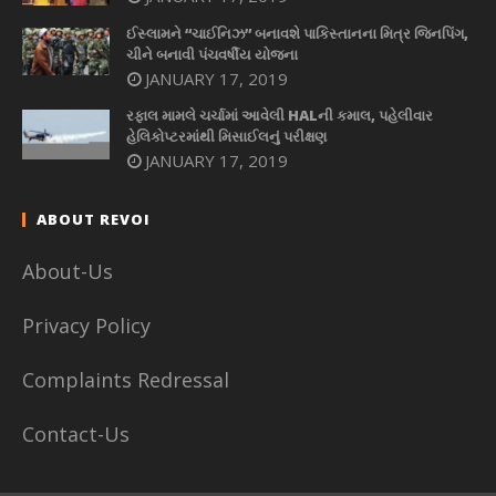
ઈસ્લામને “ચાઈનિઝ” બનાવશે પાકિસ્તાનના મિત્ર જિનપિંગ,
ચીને બનાવી પંચવર્ષીય યોજના
JANUARY 17, 2019
રફાલ મામલે ચર્ચામાં આવેલી HALની કમાલ, પહેલીવાર
હેલિકોપ્ટરમાંથી મિસાઈલનું પરીક્ષણ
JANUARY 17, 2019
ABOUT REVOI
About-Us
Privacy Policy
Complaints Redressal
Contact-Us