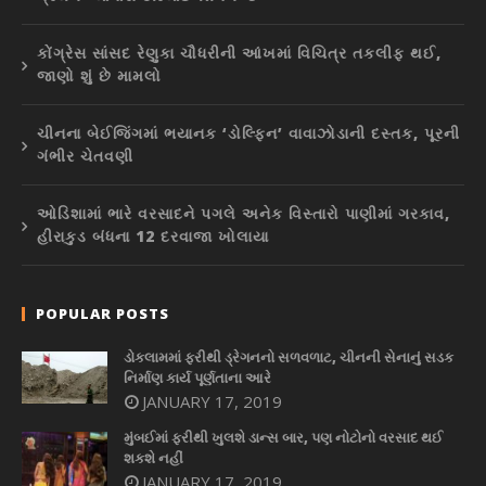
કોંગ્રેસ સાંસદ રેણુકા ચૌધરીની આંખમાં વિચિત્ર તકલીફ થઈ,
જાણો શું છે મામલો
ચીનના બેઈજિંગમાં ભયાનક ‘ડોલ્ફિન’ વાવાઝોડાની દસ્તક, પૂરની
ગંભીર ચેતવણી
ઓડિશામાં ભારે વરસાદને પગલે અનેક વિસ્તારો પાણીમાં ગરકાવ,
હીરાકુડ બંધના 12 દરવાજા ખોલાયા
POPULAR POSTS
ડોકલામમાં ફરીથી ડ્રેગનનો સળવળાટ, ચીનની સેનાનું સડક
નિર્માણ કાર્ય પૂર્ણતાના આરે
JANUARY 17, 2019
મુંબઈમાં ફરીથી ખુલશે ડાન્સ બાર, પણ નોટોનો વરસાદ થઈ
શકશે નહીં
JANUARY 17, 2019