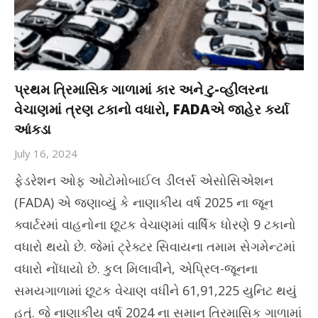
પ્રથમ ત્રિમાસિક ગાળામાં કાર અને ટુ-વ્હીલરના
વેચાણમાં ત્રણ ટકાનો વધારો, FADAએ જાહેર કર્યા
આંકડા
July 16, 2024
ફેડરેશન ઓફ ઓટોમોબાઈલ ડીલર્સ એસોસિએશન
(FADA) એ જણાવ્યું કે નાણાકીય વર્ષ 2025 ના જૂન
ક્વાર્ટરમાં વાહનોના છૂટક વેચાણમાં વાર્ષિક ધોરણે 9 ટકાનો
વધારો થયો છે. જેમાં ટ્રેક્ટર સિવાયના તમામ સેગમેન્ટમાં
વધારો નોંધાયો છે. કુલ મિલાવીને, એપ્રિલ-જૂનના
સમયગાળામાં છૂટક વેચાણ વધીને 61,91,225 યુનિટ થયું
હતું. જે નાણાકીય વર્ષ 2024 ના સમાન ત્રિમાસિક ગાળામાં