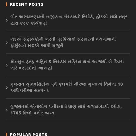
RECENT POSTS
ગીર અભ્યારણ્યની નજીકના ગેરકાયદે રિસોર્ટ, હોટલો સામે તંત્ર
દ્વારા કડક કાર્યવાહી
વિદ્યા સહાયકોની ભરતી પ્રકિયામાં સરકારની વચગાળાની
ફોર્મુલાને HCએ આપી મંજુરી
મોન્સુન ટ્રફ સહિત 3 સિસ્ટમ સક્રિય થતાં આજથી બે દિવસ
ભારે વરસાદની આગાહી
ગુજરાત યુનિવર્સિટીના પૂર્વ કૂલપતિ નીરજા ગુપ્તાએ નિમેલા 10
અધિકારીઓ સસ્પેન્ડ
ગુજરાતમાં એનાલોગ પનીરના વેચાણ સામે રાજ્યવ્યાપી દરોડા,
1705 કિલો પનીર જપ્ત
POPULAR POSTS