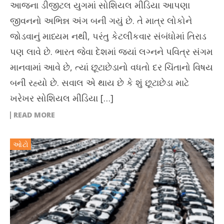
આજના ડીજીટલ યુગમાં સોશિયલ મીડિયા આપણા
જીવનનો અભિન્ન અંગ બની ગયું છે. તે માત્ર લોકોને
જોડવાનું માધ્યમ નથી, પરંતુ કેટલીકવાર સંબંધોમાં તિરાડ
પણ લાવે છે. ભારત જેવા દેશમાં જ્યાં લગ્નને પવિત્ર સંગમ
માનવામાં આવે છે, ત્યાં છૂટાછેડાનો વધતો દર ચિંતાનો વિષય
બની રહ્યો છે. સવાલ એ થાય છે કે શું છૂટાછેડા માટે
ખરેખર સોશિયલ મીડિયા […]
READ MORE
ઓટો