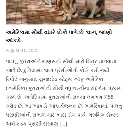
અમેરિકામાં સૌથી વધારે લોકો પાળે છે શ્વાન, જાણો
આંકડો
August 31, 2025
પાલતુ કૂતરાઓને માણસનો સૌથી સારો મિત્ર માનવામાં
આવે છે. દુનિયામાં શ્વાન પ્રેમીઓની કોઈ કમી નથી.
રિપોર્ટ અનુસાર, યુનાઇટેડ સ્ટેટ્સ ઑફ અમેરિકા
(અમેરિકા) કૂતરાઓની સૌથી વધુ વસ્તીના સંદર્ભમાં પ્રથમ
ક્રમે છે. અમેરિકામાં કૂતરાઓની સંખ્યા લગભગ 7.58
કરોડ છે. આ આંકડો આશ્ચર્યજનક છે. અમેરિકામાં, પાલતુ
પ્રાણીઓની સંભાળ માટે ખાસ ડોગ પાર્ક, ગ્રુમિંગ સેન્ટર
અને કડક પ્રાણી સંરક્ષણ […]