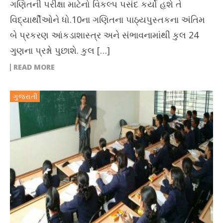
ગણિતની પરીક્ષા માટેનો વિકલ્પ પસંદ કર્યો હશે તે
વિદ્યાર્થીઓને ધો.10ના ગણિતના પાઠ્યપુસ્તકના અંતિમ
બે પ્રકરણ આંકડાશાસ્ત્ર અને સંભાવનામાંથી કુલ 24
ગુણના પ્રશ્નો પુછાશે. કુલ […]
READ MORE
ગુજરાતી