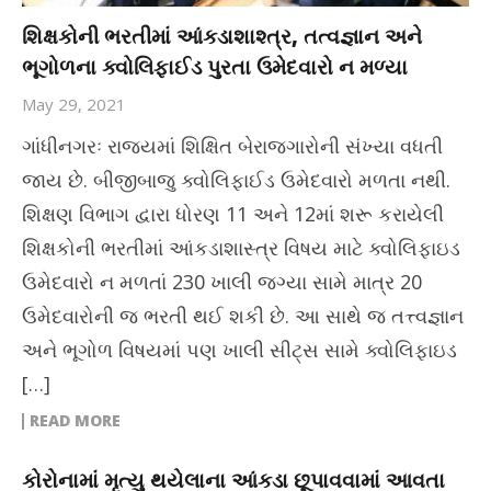
શિક્ષકોની ભરતીમાં આંકડાશાશ્ત્ર, તત્વજ્ઞાન અને
ભૂગોળના ક્વોલિફાઈડ પુરતા ઉમેદવારો ન મળ્યા
May 29, 2021
ગાંધીનગરઃ રાજ્યમાં શિક્ષિત બેરાજગારોની સંખ્યા વધતી
જાય છે. બીજીબાજુ ક્વોલિફાઈડ ઉમેદવારો મળતા નથી.
શિક્ષણ વિભાગ દ્વારા ધોરણ 11 અને 12માં શરૂ કરાયેલી
શિક્ષકોની ભરતીમાં આંકડાશાસ્ત્ર વિષય માટે ક્વોલિફાઇડ
ઉમેદવારો ન મળતાં 230 ખાલી જગ્યા સામે માત્ર 20
ઉમેદવારોની જ ભરતી થઈ શકી છે. આ સાથે જ તત્ત્વજ્ઞાન
અને ભૂગોળ વિષયમાં પણ ખાલી સીટ્સ સામે ક્વોલિફાઇડ
[…]
READ MORE
કોરોનામાં મૃત્યુ થયેલાના આંકડા છૂપાવવામાં આવતા