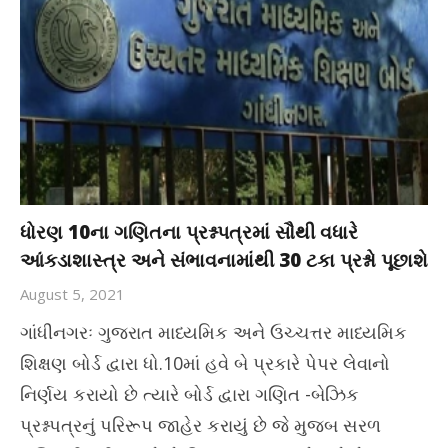
ધોરણ 10ના ગણિતના પ્રશ્નપત્રમાં સૌથી વધારે
આંકડાશાસ્ત્ર અને સંભાવનામાંથી 30 ટકા પ્રશ્નો પૂછાશે
August 5, 2021
ગાંધીનગરઃ ગુજરાત માધ્યમિક અને ઉચ્ચત્તર માધ્યમિક
શિક્ષણ બોર્ડ દ્વારા ધો.10માં હવે બે પ્રકારે પેપર લેવાનો
નિર્ણય કરાયો છે ત્યારે બોર્ડ દ્વારા ગણિત -બેઝિક
પ્રશ્નપત્રનું પરિરૂપ જાહેર કરાયું છે જે મુજબ સરળ