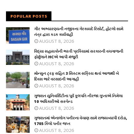
POPULAR POSTS
ગીર અભ્યારણ્યની નજીકના ગેરકાયદે રિસોર્ટ, હોટલો સામે
તંત્ર દ્વારા કડક કાર્યવાહી
AUGUST 8, 2026
વિદ્યા સહાયકોની ભરતી પ્રકિયામાં સરકારની વચગાળાની
ફોર્મુલાને HCએ આપી મંજુરી
AUGUST 8, 2026
મોન્સુન ટ્રફ સહિત 3 સિસ્ટમ સક્રિય થતાં આજથી બે
દિવસ ભારે વરસાદની આગાહી
AUGUST 8, 2026
ગુજરાત યુનિવર્સિટીના પૂર્વ કૂલપતિ નીરજા ગુપ્તાએ નિમેલા
10 અધિકારીઓ સસ્પેન્ડ
AUGUST 8, 2026
ગુજરાતમાં એનાલોગ પનીરના વેચાણ સામે રાજ્યવ્યાપી દરોડા,
1705 કિલો પનીર જપ્ત
AUGUST 8, 2026