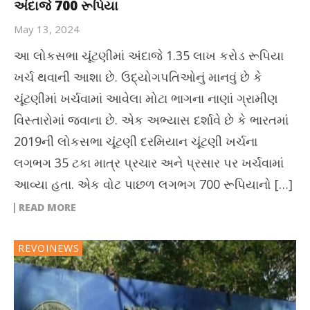
અંદાજે 700 રૂપિયા
May 13, 2024
આ લોકસભા ચૂંટણીમાં અંદાજે 1.35 લાખ કરોડ રૂપિયા
ખર્ચ થવાની આશા છે. ઉદ્યોગપતિઓનું માનવું છે કે
ચૂંટણીમાં ખર્ચવામાં આવેલા મોટા ભાગના નાણાં ગ્રામીણ
વિસ્તારોમાં જવાના છે. એક અભ્યાસ દર્શાવે છે કે ભારતમાં
2019ની લોકસભા ચૂંટણી દરમિયાન ચૂંટણી ખર્ચના
લગભગ 35 ટકા માત્ર પ્રચાર અને પ્રસાર પર ખર્ચવામાં
આવ્યા હતા. એક વોટ પાછળ લગભગ 700 રૂપિયાનો […]
READ MORE
REVOINEWS