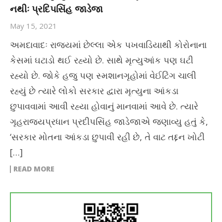
નથીઃ પ્રદિપસિંહ જાડેજા
May 15, 2021
અમદાવાદઃ રાજ્યમાં છેલ્લા એક પખવાડિયાથી કોરોનાના
કેસમાં ઘટાડો થઈ રહ્યો છે. સાથે મૃત્યુઆંક પણ ઘટી
રહ્યો છે. જોકે હજુ પણ સ્મશાનગૃહોમાં વેઈટિંગ ચાલી
રહ્યું છે ત્યારે લોકો સરકાર દ્વારા મૃત્યુના આંકડા
છુપાવવામાં આવી રહ્યા હોવાનું માનવામાં આવે છે. ત્યારે
ગૃહરાજ્યપ્રધાન પ્રદીપસિંહ જાડેજાએ જણાવ્યુ હતું કે,
‘સરકાર મોતના આંકડા છુપાવી રહી છે, તે વાટ તદ્દન ખોટી
[…]
READ MORE