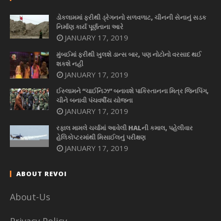
ડોકલામમાં ફરીથી ડ્રેગનનો સળવળાટ, ચીનની સેનાનું સડક
નિર્માણ કાર્ય પૂર્ણતાના આરે
JANUARY 17, 2019
મુંબઈમાં ફરીથી ખુલશે ડાન્સ બાર, પણ નોટોનો વરસાદ થઈ
શકશે નહીં
JANUARY 17, 2019
ઈસ્લામને “ચાઈનિઝ” બનાવશે પાકિસ્તાનના મિત્ર જિનપિંગ,
ચીને બનાવી પંચવર્ષીય યોજના
JANUARY 17, 2019
રફાલ મામલે ચર્ચામાં આવેલી HALની કમાલ, પહેલીવાર
હેલિકોપ્ટરમાંથી મિસાઈલનું પરીક્ષણ
JANUARY 17, 2019
ABOUT REVOI
About-Us