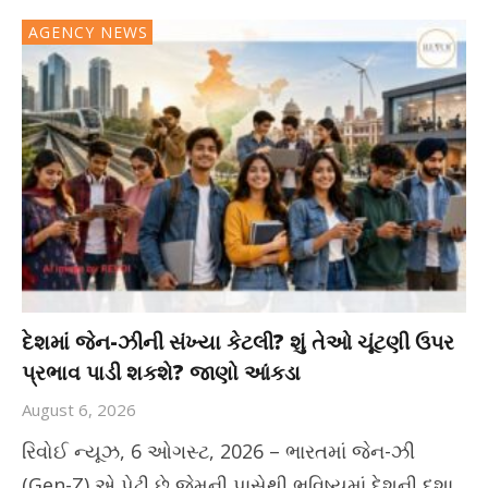
AGENCY NEWS
દેશમાં જેન-ઝીની સંખ્યા કેટલી? શું તેઓ ચૂંટણી ઉપર
પ્રભાવ પાડી શકશે? જાણો આંકડા
August 6, 2026
રિવોઈ ન્યૂઝ, 6 ઓગસ્ટ, 2026 – ભારતમાં જેન-ઝી
(Gen-Z) એ પેઢી છે જેમની પાસેથી ભવિષ્યમાં દેશની દશા