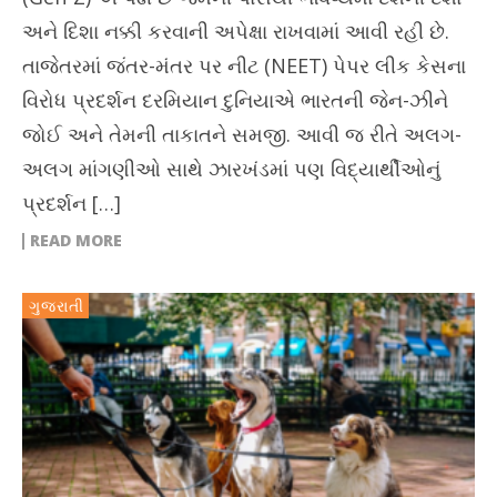
અને દિશા નક્કી કરવાની અપેક્ષા રાખવામાં આવી રહી છે.
તાજેતરમાં જંતર-મંતર પર નીટ (NEET) પેપર લીક કેસના
વિરોધ પ્રદર્શન દરમિયાન દુનિયાએ ભારતની જેન-ઝીને
જોઈ અને તેમની તાકાતને સમજી. આવી જ રીતે અલગ-
અલગ માંગણીઓ સાથે ઝારખંડમાં પણ વિદ્યાર્થીઓનું
પ્રદર્શન […]
READ MORE
ગુજરાતી