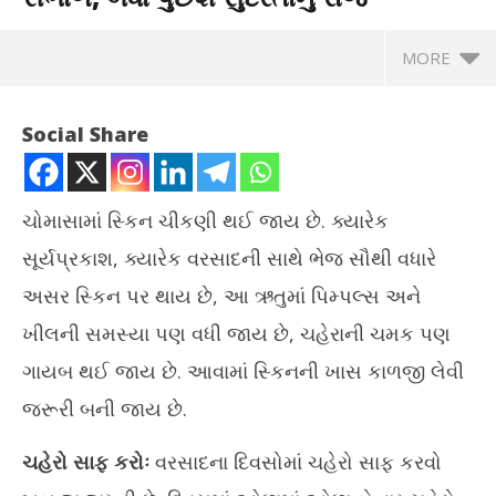
MORE
Social Share
ચોમાસામાં સ્કિન ચીકણી થઈ જાય છે. ક્યારેક
સૂર્યપ્રકાશ, ક્યારેક વરસાદની સાથે ભેજ સૌથી વધારે
અસર સ્કિન પર થાય છે, આ ઋતુમાં પિમ્પલ્સ અને
ખીલની સમસ્યા પણ વધી જાય છે, ચહેરાની ચમક પણ
ગાયબ થઈ જાય છે. આવામાં સ્કિનની ખાસ કાળજી લેવી
NOW VIEWING
જરૂરી બની જાય છે.
વરસાદની મોસમમાં આ રીતે રાખો ચહેરાની સંભાળ, બધા પુછશે સુંદરતાનું
ટેસ
ચહેરો સાફ કરોઃ
વરસાદના દિવસોમાં ચહેરો સાફ કરવો
રાજ
Jul
July
10