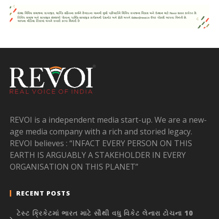
REVOI is a independent media start-up. We are a new-
age media company with a rich and storied legacy.
REVOI believes : “INFACT EVERY PERSON ON THIS
EARTH IS ARGUABLY A STAKEHOLDER IN EVERY
ORGANISATION ON THIS PLANET”
RECENT POSTS
ટેસ્ટ ક્રિકેટમાં ભારત માટે સૌથી વધુ વિકેટ લેનારા ટોચના 10