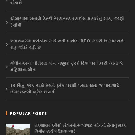
બોલરો
ચોમાસામાં બનાવો ટેસ્ટી રેસ્ટોરન્ટ સ્ટાઈલ મકાઈનું શાક, જાણો
રેસીપી
ભાવનગરમાં કરોડોના ખર્ચે નવી બનેલી RTO કચેરી ઉદઘાટનની
રાહ જોઈ રહી છે
ગાંધીનગરના પીંડારડા ગામ નજીક ટ્રકે રિક્ષા પર પલટી ખાતાં બે
મહિલાનાં મોત
10 સિંહ એક સાથે રેલવે ટ્રેક પરથી પસાર થતાં જ પાયલોટે
ઈમરજન્સી બ્રેક લગાવી
POPULAR POSTS
ડોકલામમાં ફરીથી ડ્રેગનનો સળવળાટ, ચીનની સેનાનું સડક
નિર્માણ કાર્ય પૂર્ણતાના આરે