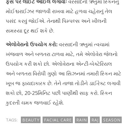
ફેસ પર લાઈટ ઓઈલ લગાવોઃ
વરસાદની ઋતુમાં સ્કિનનું
મોઈશ્ચરાઈઝર જાળવી રાખવા માટે હળવા ચહેરાનું તેલ
પસંદ કરવું જોઈએ. તેનાથી પિમ્પલ્સ અને ખીલની
સમસ્યા દૂર થઈ શકે છે.
એલોવેરાનો ઉપયોગ કરો:
વરસાદની ઋતુમાં ત્વચામાં
ખંજવાળ અને બળતરા ટાળવા માટે, તમે એલોવેરા જેલનો
ઉપયોગ કરી શકો છો. એલોવેરાના એન્ટી-બેક્ટેરિયલ
અને બળતરા વિરોધી ગુણો આ સિઝનમાં તમારી સ્કિન માટે
ખૂબ જ ફાયદાકારક છે. તેને તાજા તોડીને ડાઈરેક્ટ લગાવી
શકો છો, 20-25મિનિટ પછી પાણીથી સાફ કરો. સ્કિન
કુદરતી ચમક જળવાઈ રહેશે.
TAGS:
BEAUTY
FACIAL CARE
RAIN
RAJ
SEASON