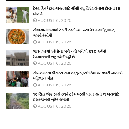
ટેસ્ટ ક્રિકેટમાં ભારત માટે સૌથી વધુ વિકેટ લેનારા ટોચના 10
બોલરો
AUGUST 6, 2026
ચોમાસામાં બનાવો ટેસ્ટી રેસ્ટોરન્ટ સ્ટાઈલ મકાઈનું શાક,
જાણો રેસીપી
AUGUST 6, 2026
ભાવનગરમાં કરોડોના ખર્ચે નવી બનેલી RTO કચેરી
ઉદઘાટનની રાહ જોઈ રહી છે
AUGUST 6, 2026
ગાંધીનગરના પીંડારડા ગામ નજીક ટ્રકે રિક્ષા પર પલટી ખાતાં બે
મહિલાનાં મોત
AUGUST 6, 2026
10 સિંહ એક સાથે રેલવે ટ્રેક પરથી પસાર થતાં જ પાયલોટે
ઈમરજન્સી બ્રેક લગાવી
AUGUST 6, 2026