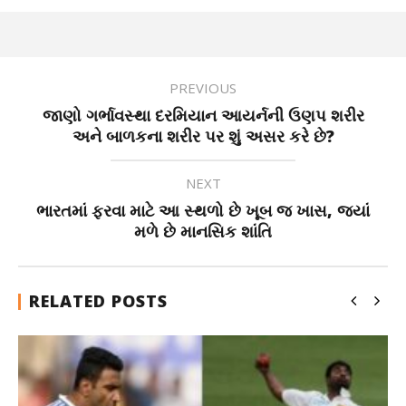
PREVIOUS
જાણો ગર્ભાવસ્થા દરમિયાન આયર્નની ઉણપ શરીર
અને બાળકના શરીર પર શું અસર કરે છે?
NEXT
ભારતમાં ફરવા માટે આ સ્થળો છે ખૂબ જ ખાસ, જ્યાં
મળે છે માનસિક શાંતિ
RELATED POSTS