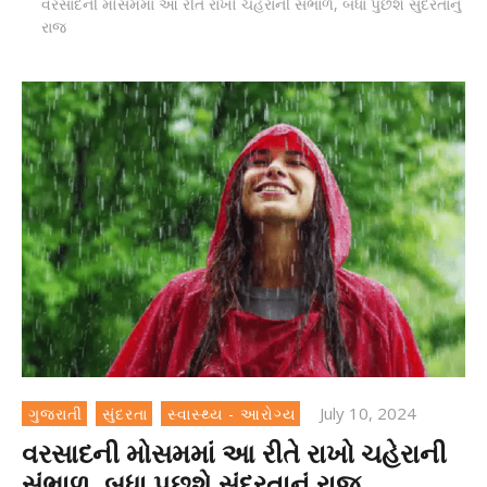
વરસાદની મોસમમાં આ રીતે રાખો ચહેરાની સંભાળ, બધા પુછશે સુંદરતાનું
રાજ
July 10, 2024
ગુજરાતી
સુંદરતા
સ્વાસ્થ્ય - આરોગ્ય
વરસાદની મોસમમાં આ રીતે રાખો ચહેરાની
સંભાળ, બધા પુછશે સુંદરતાનું રાજ