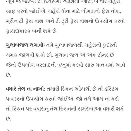
ખૂબ જ જરૂરી છે. દિવસમાં ઓછામાં ઓછા બે વાર ચહેરો
10,
20
સાફ કરવો જોઈએ. ચહેરો ધોવા માટે લીમડાનો ફેસ વૉશ,
2024
ગ્રીન ટી ફેસ વૉશ અને ટી ટ્રી ફેસ વૉશનો ઉપયોગ કરવો
ફાયદાકારક બની શકે છે.
ગુલાબજળ લગાવોઃ
તમે ગુલાબજળથી ચહેરાની કુદરતી
ચમક જાળવી શકો છો. ગુલાબ જળ એ એક ટોનર છે
જેનો ઉપયોગ વરસાદની ઋતુમાં કરવો સારું માનવામાં આવે
છે.
વધારે તેલ ના નાખો:
તમારી સ્કિન ઓયલી છે તો ડસ્ટિંગ
પાવડરનો ઉપયોગ કરવો જોઈએ. જો તમે આમ ના કરો
તો સ્કિન પર વધારાનું તેલ સ્કિનની સમસ્યાઓ વધારી શકે
છે.