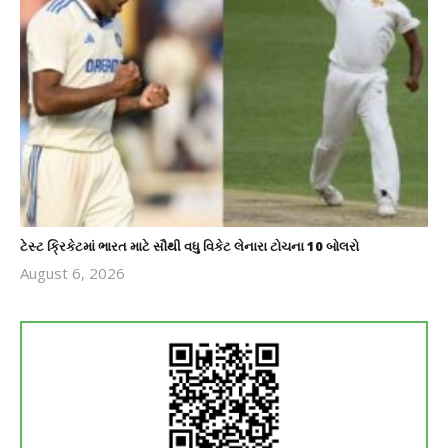
ટેસ્ટ ક્રિકેટમાં ભારત માટે સૌથી વધુ વિકેટ લેનારા ટોચના 10 બોલરો
August 6, 2026
revoi
editor