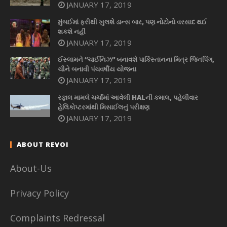
JANUARY 17, 2019
મુંબઈમાં ફરીથી ખુલશે ડાન્સ બાર, પણ નોટોનો વરસાદ થઈ
શકશે નહીં
JANUARY 17, 2019
ઈસ્લામને “ચાઈનિઝ” બનાવશે પાકિસ્તાનના મિત્ર જિનપિંગ,
ચીને બનાવી પંચવર્ષીય યોજના
JANUARY 17, 2019
રફાલ મામલે ચર્ચામાં આવેલી HALની કમાલ, પહેલીવાર
હેલિકોપ્ટરમાંથી મિસાઈલનું પરીક્ષણ
JANUARY 17, 2019
ABOUT REVOI
About-Us
Privacy Policy
Complaints Redressal