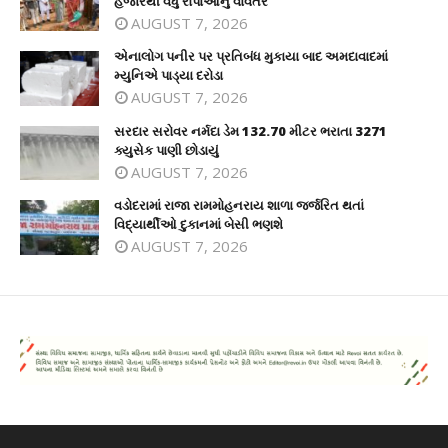
હજારથી વધુ રોપાઓનું વાવેતર
AUGUST 7, 2026
એનાલોગ પનીર પર પ્રતિબંધ મુકાયા બાદ અમદાવાદમાં
મ્યુનિએ પાડ્યા દરોડા
AUGUST 7, 2026
સરદાર સરોવર નર્મદા ડેમ 132.70 મીટર ભરાતા 3271
ક્યુસેક પાણી છોડાયું
AUGUST 7, 2026
વડોદરામાં રાજા રામમોહનરાય શાળા જર્જરિત થતાં
વિદ્યાર્થીઓ દુકાનમાં બેસી ભણશે
AUGUST 7, 2026