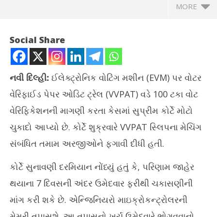
MORE
Social Share
નવી દિલ્હી:
ઈલેક્ટ્રોનિક વોટિંગ મશીન (EVM) પર વોટર
વેરિફાઈડ પેપર ઓડિટ ટ્રેલ (VVPAT) વડે 100 ટકા વોટ
વેરિફિકેશનની માગણી કરતા કેસમાં સુપ્રીમ કોર્ટે મોટો
ચુકાદો આપ્યો છે. કોર્ટે શુક્રવારે VVPAT સ્લિપના મેચિંગ
NOW VIEWING
સંબંધિત તમામ અરજીઓને ફગાવી દીધી હતી.
બેલેટ પેપર દ્વારા મતદાન સહિતની તમામ અરજીઓ સુપ્રીમ કોર્ટે ફગાવી
કોર્ટે સુનાવણી દરમિયાન નોંધ્યું હતું કે, પરિણામ જાહેર
April
ગાં
26,
થયાના 7 દિવસની અંદર ઉમેદવાર ફરીથી ચકાસણીની
કરાવ
2024
Apr
માંગ કરી શકે છે. એન્જિનિયરો માઇક્રોકન્ટ્રોલરની
26
મેમરી તપાસશે. આ તપાસનો ખર્ચ ઉમેદવારે ભોગવવાનો
20