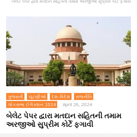
બેલેટ પેપર દ્વારા મતદાન સહિતની તમામ અરજીઓ સુપ્રીમ કોર્ટે ફગાવી
ગુજરાતી
ચૂંટણીઓ
દેશ-વિદેશ
રાજનીતિ
April 26, 2024
લોકસભા ઈલેક્શન 2024
બેલેટ પેપર દ્વારા મતદાન સહિતની તમામ
અરજીઓ સુપ્રીમ કોર્ટે ફગાવી