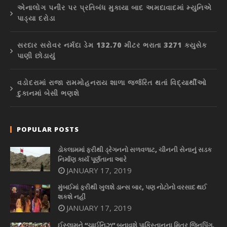
એનાલોગ પનીર પર પ્રતિબંધ મુકાયા બાદ અમદાવાદમાં મ્યુનિએ
પાડ્યા દરોડા
સરદાર સરોવર નર્મદા ડેમ 132.70 મીટર ભરાતા 3271 ક્યુસેક
પાણી છોડાયું
વડોદરામાં રાજા રામમોહનરાય શાળા જર્જરિત થતાં વિદ્યાર્થીઓ
દુકાનમાં બેસી ભણશે
POPULAR POSTS
ડોકલામમાં ફરીથી ડ્રેગનનો સળવળાટ, ચીનની સેનાનું સડક
નિર્માણ કાર્ય પૂર્ણતાના આરે
JANUARY 17, 2019
મુંબઈમાં ફરીથી ખુલશે ડાન્સ બાર, પણ નોટોનો વરસાદ થઈ
શકશે નહીં
JANUARY 17, 2019
ઈસ્લામને “ચાઈનિઝ” બનાવશે પાકિસ્તાનના મિત્ર જિનપિંગ,