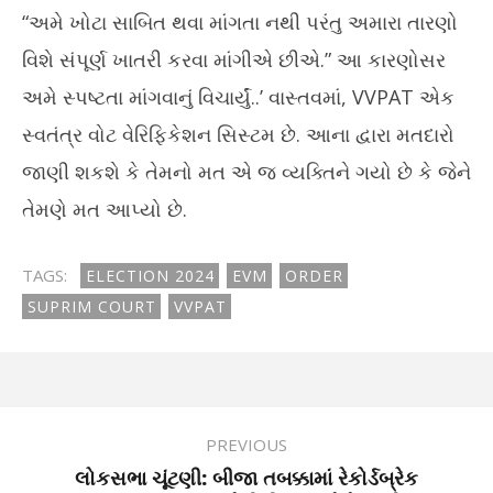
“અમે ખોટા સાબિત થવા માંગતા નથી પરંતુ અમારા તારણો
વિશે સંપૂર્ણ ખાતરી કરવા માંગીએ છીએ.” આ કારણોસર
અમે સ્પષ્ટતા માંગવાનું વિચાર્યું..’ વાસ્તવમાં, VVPAT એક
સ્વતંત્ર વોટ વેરિફિકેશન સિસ્ટમ છે. આના દ્વારા મતદારો
જાણી શકશે કે તેમનો મત એ જ વ્યક્તિને ગયો છે કે જેને
તેમણે મત આપ્યો છે.
TAGS:
ELECTION 2024
EVM
ORDER
SUPRIM COURT
VVPAT
PREVIOUS
લોકસભા ચૂંટણી: બીજા તબક્કામાં રેકોર્ડબ્રેક