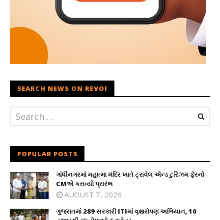
SEARCH NEWS ON REVOI
POPULAR POSTS
ગાંધીનગરમાં મહાત્મા મંદિર ખાતે ટ્રાવેલ એન્ડ ટુરિઝમ ફેરનો
CMએ કરાવ્યો પ્રારંભ
AUGUST 7, 2026
ગુજરાતમાં 289 સરકારી ITIમાં વૃક્ષારોપણ અભિયાન, 10