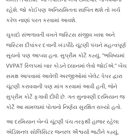
રહેશે. જો કોઈપણ અનિયમિતતા સાબિત થશે તો ખર્ચ
કરેલ નાણાં પરત કરવામાં આવશે.
ચુકાદો સંભળાવતી વખતે જસ્ટિસ સંજીવ ખન્ના અને
જસ્ટિસ દીપાંકર દત્તાની ખંડપીઠે ચૂંટણી પંચને મહત્વપૂર્ણ
સૂચનો પણ આપ્યા હતા. સુપ્રીમ કોર્ટે કહ્યું, “ભવિષ્યમાં
VVPAT સ્લિપમાં બાર કોડને ધ્યાનમાં લેવો જોઈએ.” બેંચ
સમક્ષ આપવામાં આવેલી અરજીઓમાં બેલેટ પેપર દ્વારા
ચૂંટણી કરાવવાની પણ માંગ કરવામાં આવી હતી, જેને
સુપ્રીમ કોર્ટે ફગાવી દીધી છે. ગત સુનાવણી દરમિયાન જ
કોર્ટે આ મામલામાં પોતાનો નિર્ણય સુરક્ષિત રાખ્યો હતો.
આ દરમિયાન બેન્ચે ચૂંટણી પંચ તરફથી હાજર રહેલા
એડિશનલ સોલિસિટર જનરલ ઐશ્વર્યા ભાટીને કહ્યું,