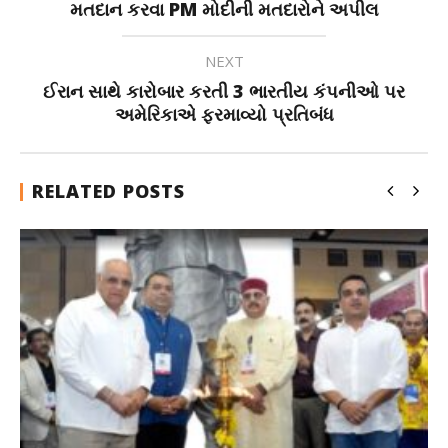
મતદાન કરવા PM મોદીની મતદારોને અપીલ
NEXT
ઈરાન સાથે કારોબાર કરતી 3 ભારતીય કંપનીઓ પર
અમેરિકાએ ફરમાવ્યો પ્રતિબંધ
RELATED POSTS