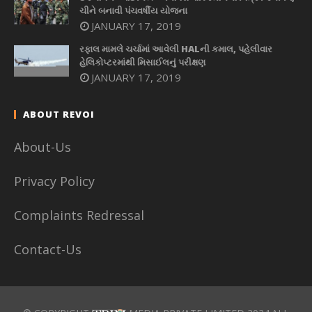
ચીને બનાવી પંચવર્ષીય યોજના
JANUARY 17, 2019
રફાલ મામલે ચર્ચામાં આવેલી HALની કમાલ, પહેલીવાર
હેલિકોપ્ટરમાંથી મિસાઈલનું પરીક્ષણ
JANUARY 17, 2019
ABOUT REVOI
About-Us
Privacy Policy
Complaints Redressal
Contact-Us