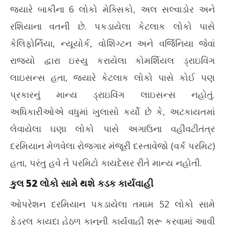
જ્યારે બાકીના 6 લોકો મેક્સિકો, અલ સલ્વાડોર અને
રશિયાના વતની છે. પકડાયેલા કેટલાક લોકો પાસે
કેલિફોર્નિયા, ન્યૂયોર્ક, વોશિંગ્ટન અને વર્જિનિયા જેવાં
રાજ્યો દ્વારા ઇસ્યુ કરાયેલા કોમર્શિયલ ડ્રાઇવિંગ
લાઇસન્સ હતા, જ્યારે કેટલાક લોકો પાસે કોઈ પણ
પ્રકારનું માન્ય ડ્રાઇવિંગ લાઇસન્સ નહોતું.
અધિકારીઓએ વધુમાં ખુલાસો કર્યો છે કે, અટકાયતમાં
લેવાયેલા ઘણા લોકો પાસે અગાઉના વહીવટીતંત્ર
દરમિયાન મેળવેલા રોજગાર મંજૂરી દસ્તાવેજો (વર્ક પરમિટ)
હતા, પરંતુ હવે તે પરમિટો કાયદેસર રીતે માન્ય નહોતી.
કુલ 52 લોકો સામે થશે કડક કાર્યવાહી
ઓપરેશન દરમિયાન પકડાયેલા તમામ 52 લોકો સામે
ફેડરલ કાયદા હેઠળ કાનૂની કાર્યવાહી શરૂ કરવામાં આવી