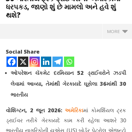
ધરપકડ, જાણો શું છે મામલો અને હવે શું
થશે?
MORE
Social Share
ઓપરેશન ચૅકમેટ દરમિયાન 52 ડ્રાઈવરોને ઝડપી
લેવામાં આવ્યા, તેમાંથી ગેરકાયદે ઘૂસેલા 36માંથી 30
ભારતીય
વોશિંગ્ટન, 2 જૂન 2026:
અમેરિકા
માં કોમર્શિયલ ટ્રક
NOW VIEWING
ડ્રાઈવર તરીકે ગેરકાયદે કામ કરી રહેલા આશરે 30
ભારતીય નાગરિકોની યુએસ (US) બોર્ડર પેટ્રોલ એજન્ટો