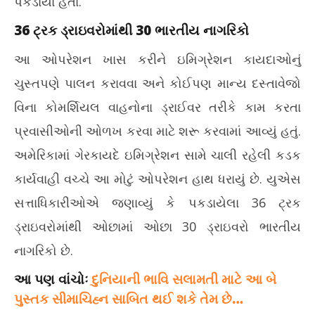
પકડાયા હતા.
36 ટ્રક ડ્રાઇવરોમાંથી 30 ભારતીય નાગરિકો
આ ઓપરેશન ખાસ કરીને ઇમિગ્રેશન કાયદાઓનું
ચુસ્તપણે પાલન કરાવવા અને કોઈપણ માન્ય દસ્તાવેજો
વિના કોમર્શિયલ વાહનોના ડ્રાઈવર તરીકે કામ કરતા
પ્રવાસીઓની ઓળખ કરવા માટે શરૂ કરવામાં આવ્યું હતું.
અમેરિકામાં ગેરકાયદે ઇમિગ્રેશન સામે ચાલી રહેલી કડક
કાર્યવાહી વચ્ચે આ મોટું ઓપરેશન હાથ ધરાયું છે. યુએસ
સત્તાધિકારીઓએ જણાવ્યું કે પકડાયેલા 36 ટ્રક
ડ્રાઇવરોમાંથી ઓછામાં ઓછા 30 ડ્રાઇવરો ભારતીય
નાગરિકો છે.
આ પણ વાંચોઃ
દુનિયાની ભાવિ સલામતી માટે આ બે
પુસ્તક સીમાચિહ્ન સાબિત થઈ શકે તેમ છે…