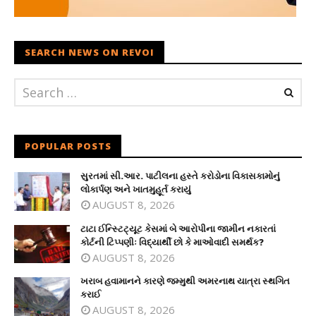
SEARCH NEWS ON REVOI
POPULAR POSTS
સુરતમાં સી.આર. પાટીલના હસ્તે કરોડોના વિકાસકામોનું
લોકાર્પણ અને ખાતમુહૂર્ત કરાયું
AUGUST 8, 2026
ટાટા ઈન્સ્ટિટ્યૂટ કેસમાં બે આરોપીના જામીન નકારતાં
કોર્ટની ટિપ્પણીઃ વિદ્યાર્થી છો કે માઓવાદી સમર્થક?
AUGUST 8, 2026
ખરાબ હવામાનને કારણે જમ્મુથી અમરનાથ યાત્રા સ્થગિત
કરાઈ
AUGUST 8, 2026