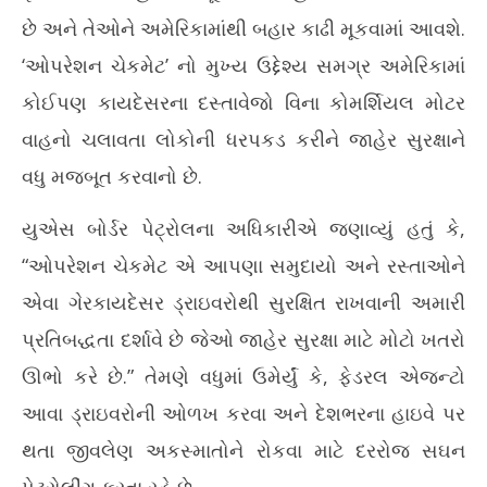
છે અને તેઓને અમેરિકામાંથી બહાર કાઢી મૂકવામાં આવશે.
‘ઓપરેશન ચેકમેટ’ નો મુખ્ય ઉદ્દેશ્ય સમગ્ર અમેરિકામાં
કોઈપણ કાયદેસરના દસ્તાવેજો વિના કોમર્શિયલ મોટર
વાહનો ચલાવતા લોકોની ધરપકડ કરીને જાહેર સુરક્ષાને
વધુ મજબૂત કરવાનો છે.
યુએસ બોર્ડર પેટ્રોલના અધિકારીએ જણાવ્યું હતું કે,
“ઓપરેશન ચેકમેટ એ આપણા સમુદાયો અને રસ્તાઓને
એવા ગેરકાયદેસર ડ્રાઇવરોથી સુરક્ષિત રાખવાની અમારી
પ્રતિબદ્ધતા દર્શાવે છે જેઓ જાહેર સુરક્ષા માટે મોટો ખતરો
ઊભો કરે છે.” તેમણે વધુમાં ઉમેર્યું કે, ફેડરલ એજન્ટો
આવા ડ્રાઇવરોની ઓળખ કરવા અને દેશભરના હાઇવે પર
થતા જીવલેણ અકસ્માતોને રોકવા માટે દરરોજ સઘન