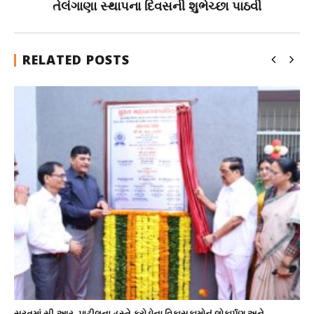
તેલંગાણા સ્થાપના દિવસની શુભેચ્છા પાઠવી
RELATED POSTS
સુરતમાં સી.આર. પાટીલના હસ્તે કરોડોના વિકાસકામોનું લોકાર્પણ અને