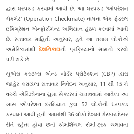
30 ભારતીય ટ્રક ડ્રાઈવરોની અમેરિકામાં ધરપકડ, જાણો શું છે મામલો
સુર
અને હવે શું થશે?
ખાતમ
દ્વારા ધરપકડ કરવામાં આવી છે. આ ધરપકડ ‘ઓપરેશન
June
Ju
ચેકમેટ’ (Operation Checkmate) નામના એક ફેડરલ
2,
2,
2026
20
ઇમિગ્રેશન એન્ફોર્સમેન્ટ અભિયાન હેઠળ કરવામાં આવી
છે. સત્તાવાર માહિતી અનુસાર, હવે આ તમામ લોકોએ
અમેરિકામાંથી
દેશનિકાલ
ની પ્રક્રિયાનો સામનો કરવો
પડી શકે છે.
યુએસ કસ્ટમ્સ એન્ડ બોર્ડર પ્રોટેક્શન (CBP) દ્વારા
જાહેર કરાયેલા સત્તાવાર નિવેદન અનુસાર, 11 થી 15 મે
વચ્ચે એરિઝોનાના યુમા સેક્ટરમાં ચલાવવામાં આવેલા આ
ખાસ ઓપરેશન દરમિયાન કુલ 52 લોકોની ધરપકડ
કરવામાં આવી હતી. આમાંથી 36 લોકો દેશમાં ગેરકાયદેસર
રીતે રહેતા હોવા છતાં કોમર્શિયલ સેમી-ટ્રક ચલાવતા