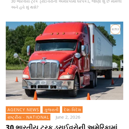
30 ભારતીય ટ્રક ડ્રાઈવરોની અમેરિકામાં ધરપકડ, જાણો શું છે મામલો
અને હવે શું થશે?
AGENCY NEWS
ગુજરાતી
દેશ-વિદેશ
June 2, 2026
રાષ્ટ્રીય - NATIONAL
30 ભારતીય ટ્રક ડ્રાઈવરોની અમેરિકામાં