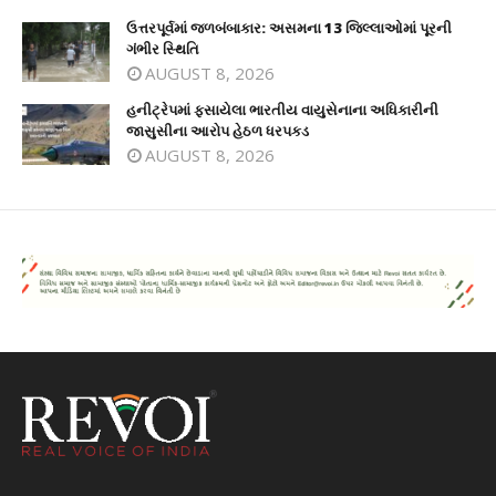
ઉત્તરપૂર્વમાં જળબંબાકાર: અસમના 13 જિલ્લાઓમાં પૂરની
ગંભીર સ્થિતિ
AUGUST 8, 2026
હનીટ્રેપમાં ફસાયેલા ભારતીય વાયુસેનાના અધિકારીની
જાસુસીના આરોપ હેઠળ ધરપકડ
AUGUST 8, 2026