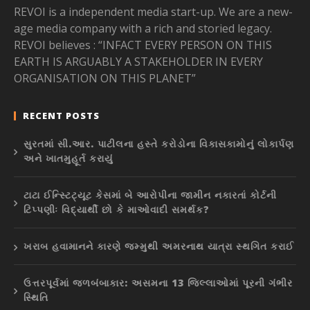
REVOI is a independent media start-up. We are a new-
age media company with a rich and storied legacy.
REVOI believes : “INFACT EVERY PERSON ON THIS
EARTH IS ARGUABLY A STAKEHOLDER IN EVERY
ORGANISATION ON THIS PLANET”
RECENT POSTS
સુરતમાં સી.આર. પાટીલના હસ્તે કરોડોના વિકાસકામોનું લોકાર્પણ
અને ખાતમુહૂર્ત કરાયું
ટાટા ઈન્સ્ટિટ્યૂટ કેસમાં બે આરોપીના જામીન નકારતાં કોર્ટની
ટિપ્પણીઃ વિદ્યાર્થી છો કે માઓવાદી સમર્થક?
ખરાબ હવામાનને કારણે જમ્મુથી અમરનાથ યાત્રા સ્થગિત કરાઈ
ઉત્તરપૂર્વમાં જળબંબાકાર: અસમના 13 જિલ્લાઓમાં પૂરની ગંભીર
સ્થિતિ