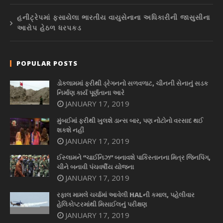
હનીટ્રેપમાં ફસાયેલા ભારતીય વાયુસેનાના અધિકારીની જાસુસીના
આરોપ હેઠળ ધરપકડ
POPULAR POSTS
ડોકલામમાં ફરીથી ડ્રેગનનો સળવળાટ, ચીનની સેનાનું સડક
નિર્માણ કાર્ય પૂર્ણતાના આરે
JANUARY 17, 2019
મુંબઈમાં ફરીથી ખુલશે ડાન્સ બાર, પણ નોટોનો વરસાદ થઈ
શકશે નહીં
JANUARY 17, 2019
ઈસ્લામને “ચાઈનિઝ” બનાવશે પાકિસ્તાનના મિત્ર જિનપિંગ,
ચીને બનાવી પંચવર્ષીય યોજના
JANUARY 17, 2019
રફાલ મામલે ચર્ચામાં આવેલી HALની કમાલ, પહેલીવાર
હેલિકોપ્ટરમાંથી મિસાઈલનું પરીક્ષણ
JANUARY 17, 2019