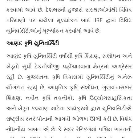
કરવામાં આવે છે. દેશભરની હજારો સંસ્થાઓમાંથી વિવિધ
પરિમાણો પર થયેલા મૂલ્યાંકન બાદ IIRF દ્વારા વિવિધ
યુનિવર્સિટીઓનું મૂલ્યાંકન કરવાંમાં આવે છે.
આણંદ કૃષિ યુનિવર્સિટી
આણંદ કૃષિ યુનિવર્સિટી વર્ષોથી કૃષિ શિક્ષણ, સંશોધન અને
ખેડૂતો સુધી ટેકનોલોજી પહોંચાડવાના ક્ષેત્રમાં અગ્રેસર
રહી છે. ગુજરાતના કૃષિ વિકાસમાં યુનિવર્સિટીનું અનેરૂ
યોગદાન રહ્યું છે. આધુનિક કૃષિ સંશોધન, ગુણવત્તાસભર
શિક્ષણ, નવીન કૃષિ તકનીકો, કૃષિ ઉદ્યોગસાહસિકતા
અને ખેડૂત કલ્યાણ માટેના કાર્યક્રમો દ્વારા યુનિવર્સિટીએ
રાષ્ટ્રીય સ્તરે પોતાની આગવી ઓળખ ઊભી કરી છે. વિશેષ
નોંધનીય બાબત એ છે કે સદર રેન્કિંગમાં પશ્ચિમ ભારતની