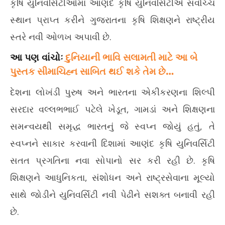
કૃષિ યુનિવર્સિટીઓમાં આણંદ કૃષિ યુનિવર્સિટીએ સર્વોચ્ચ
સ્થાન પ્રાપ્ત કરીને ગુજરાતના કૃષિ શિક્ષણને રાષ્ટ્રીય
સ્તરે નવી ઓળખ અપાવી છે.
આ પણ વાંચોઃ
દુનિયાની ભાવિ સલામતી માટે આ બે
પુસ્તક સીમાચિહ્ન સાબિત થઈ શકે તેમ છે…
દેશના લોખંડી પુરુષ અને ભારતના એકીકરણના શિલ્પી
સરદાર વલ્લભભાઈ પટેલે ખેડૂત, ગામડાં અને શિક્ષણના
સમન્વયથી સમૃદ્ધ ભારતનું જે સ્વપ્ન જોયું હતું, તે
સ્વપ્નને સાકાર કરવાની દિશામાં આણંદ કૃષિ યુનિવર્સિટી
સતત પ્રગતિના નવા સોપાનો સર કરી રહી છે. કૃષિ
શિક્ષણને આધુનિકતા, સંશોધન અને રાષ્ટ્રસેવાના મૂલ્યો
સાથે જોડીને યુનિવર્સિટી નવી પેઢીને સશક્ત બનાવી રહી
છે.