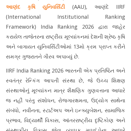
આણંદ કૃષિ યુનિવર્સિટીને IIRF રેન્કિંગમાં દેશભરમાં 13મો ક્રમ:
ઘરે
આણંદ કૃષિ યુનિવર્સિટી
(AAU), આણંદે IIRF
ગુજરાતના કૃષિ શિક્ષણને રાષ્ટ્રીય ગૌરવ
Ju
June
2,
(International Institutional Ranking
2,
20
Framework) India Ranking 2026 દ્વારા જાહેર
2026
કરાયેલ તાજેતરના રાષ્ટ્રીય મૂલ્યાંકનમાં દેશની શ્રેષ્ઠ કૃષિ
અને બાગાયત યુનિવર્સિટીઓમાં 13મો ક્રમ પ્રાપ્ત કરીને
સમગ્ર ગુજરાતને ગૌરવ અપાવ્યું છે.
IIRF India Ranking 2026 ભારતની એક પ્રતિષ્ઠિત અને
સ્વતંત્ર રેન્કિંગ આપતી સંસ્થા છે, જે ઉચ્ચ શિક્ષણ
સંસ્થાઓનું મૂલ્યાંકન માત્ર શૈક્ષણિક ગુણવત્તાના આધારે
જ નહીં પરંતુ સંશોધન, રોજગારક્ષમતા, ઉદ્યોગ સાથેના
સંબંધો, નવીનતા, સ્ટાર્ટઅપ અને ઇન્ક્યુબેશન, સામાજિક
પ્રભાવ, વિદ્યાર્થી વિકાસ, આંતરરાષ્ટ્રીય દૃષ્ટિકોણ અને
સંસ્થાકીય વિકાસ જેવા વ્યાપક માપદંડોના આધારે