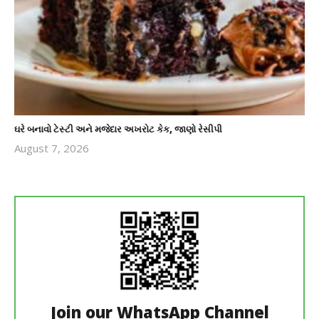
ઘરે બનાવો ટેસ્ટી અને મજેદાર અખરોટ કેક, જાણો રેસીપી
August 7, 2026
revoi
editor
Join our WhatsApp Channel