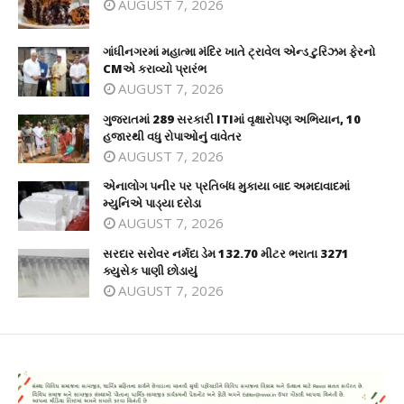
AUGUST 7, 2026
ગાંધીનગરમાં મહાત્મા મંદિર ખાતે ટ્રાવેલ એન્ડ ટુરિઝમ ફેરનો
CMએ કરાવ્યો પ્રારંભ
AUGUST 7, 2026
ગુજરાતમાં 289 સરકારી ITIમાં વૃક્ષારોપણ અભિયાન, 10
હજારથી વધુ રોપાઓનું વાવેતર
AUGUST 7, 2026
એનાલોગ પનીર પર પ્રતિબંધ મુકાયા બાદ અમદાવાદમાં
મ્યુનિએ પાડ્યા દરોડા
AUGUST 7, 2026
સરદાર સરોવર નર્મદા ડેમ 132.70 મીટર ભરાતા 3271
ક્યુસેક પાણી છોડાયું
AUGUST 7, 2026