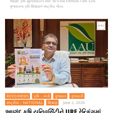
આણંદ કૃષિ યુનિવર્સિટીને IIRF રેન્કિંગમાં દેશભરમાં 13મો ક્રમ:
ગુજરાતના કૃષિ શિક્ષણને રાષ્ટ્રીય ગૌરવ
REVOINEWS
કૃષિ - ખેતી
ગુજરાત
ગુજરાતી
June 2, 2026
રાષ્ટ્રીય - NATIONAL
શિક્ષણ
આણંદ કૃષિ યુનિવર્સિટીને IIRF રેન્કિંગમાં