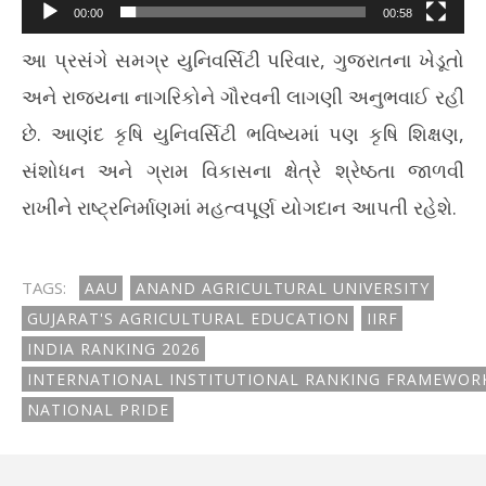
00:00
00:58
આ પ્રસંગે સમગ્ર યુનિવર્સિટી પરિવાર, ગુજરાતના ખેડૂતો
અને રાજ્યના નાગરિકોને ગૌરવની લાગણી અનુભવાઈ રહી
છે. આણંદ કૃષિ યુનિવર્સિટી ભવિષ્યમાં પણ કૃષિ શિક્ષણ,
સંશોધન અને ગ્રામ વિકાસના ક્ષેત્રે શ્રેષ્ઠતા જાળવી
રાખીને રાષ્ટ્રનિર્માણમાં મહત્વપૂર્ણ યોગદાન આપતી રહેશે.
TAGS:
AAU
ANAND AGRICULTURAL UNIVERSITY
GUJARAT'S AGRICULTURAL EDUCATION
IIRF
INDIA RANKING 2026
INTERNATIONAL INSTITUTIONAL RANKING FRAMEWOR
NATIONAL PRIDE