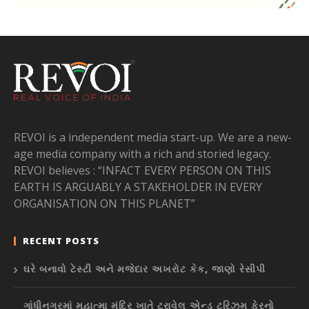
REVOI is a independent media start-up. We are a new-
age media company with a rich and storied legacy.
REVOI believes : “INFACT EVERY PERSON ON THIS
EARTH IS ARGUABLY A STAKEHOLDER IN EVERY
ORGANISATION ON THIS PLANET”
RECENT POSTS
ઘરે બનાવો ટેસ્ટી અને મજેદાર અખરોટ કેક, જાણો રેસીપી
ગાંધીનગરમાં મહાત્મા મંદિર ખાતે ટ્રાવેલ એન્ડ ટુરિઝમ ફેરનો