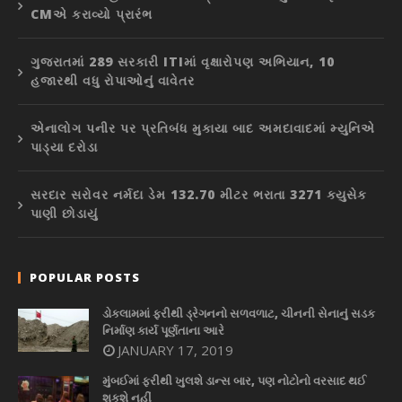
CMએ કરાવ્યો પ્રારંભ
ગુજરાતમાં 289 સરકારી ITIમાં વૃક્ષારોપણ અભિયાન, 10
હજારથી વધુ રોપાઓનું વાવેતર
એનાલોગ પનીર પર પ્રતિબંધ મુકાયા બાદ અમદાવાદમાં મ્યુનિએ
પાડ્યા દરોડા
સરદાર સરોવર નર્મદા ડેમ 132.70 મીટર ભરાતા 3271 ક્યુસેક
પાણી છોડાયું
POPULAR POSTS
ડોકલામમાં ફરીથી ડ્રેગનનો સળવળાટ, ચીનની સેનાનું સડક
નિર્માણ કાર્ય પૂર્ણતાના આરે
JANUARY 17, 2019
મુંબઈમાં ફરીથી ખુલશે ડાન્સ બાર, પણ નોટોનો વરસાદ થઈ
શકશે નહીં