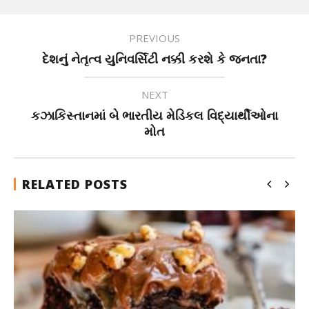
PREVIOUS
દેશનું નેતૃત્વ યુનિવર્સિટી નક્કી કરશે કે જનતા?
NEXT
કઝાકિસ્તાનમાં બે ભારતીય મેડિકલ વિદ્યાર્થીઓના
મોત
RELATED POSTS