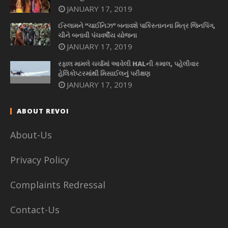
JANUARY 17, 2019
ઈસ્લામને “ચાઈનિઝ” બનાવશે પાકિસ્તાનના મિત્ર જિનપિંગ,
ચીને બનાવી પંચવર્ષીય યોજના
JANUARY 17, 2019
રફાલ મામલે ચર્ચામાં આવેલી HALની કમાલ, પહેલીવાર
હેલિકોપ્ટરમાંથી મિસાઈલનું પરીક્ષણ
JANUARY 17, 2019
ABOUT REVOI
About-Us
Privacy Policy
Complaints Redressal
Contact-Us