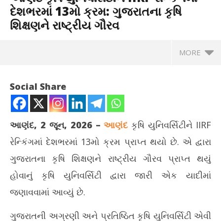
દેશભરમાં 13મો ક્રમ: ગુજરાતના કૃષિ
શિક્ષણને રાષ્ટ્રીય ગૌરવ
MORE
Social Share
આણંદ, 2 જૂન, 2026 –
આણંદ
કૃષિ યુનિવર્સિટીને IIRF
રેન્કિંગમાં દેશભરમાં 13મો ક્રમ પ્રાપ્ત થયો છે. એ દ્વારા
ગુજરાતના કૃષિ શિક્ષણને રાષ્ટ્રીય ગૌરવ પ્રાપ્ત થયું
હોવાનું કૃષિ યુનિવર્સિટી દ્વારા જારી એક યાદીમાં
જણાવવામાં આવ્યું છે.
NOW VIEWING
ગુજરાતની અગ્રણી અને પ્રતિષ્ઠિત કૃષિ યુનિવર્સિટી એવી