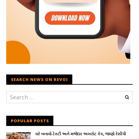
SEARCH NEWS ON REVOI
POPULAR POSTS
ઘરે બનાવો ટેસ્ટી અને મજેદાર અખરોટ કેક, જાણો રેસીપી