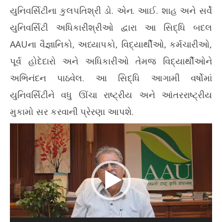
યુનિવર્સિટીના કુલપતિશ્રી ડો. એન. આઈ. શાહ અને સર્વે
યુનિવર્સિટી અધિકારીશ્રીઓ દ્વારા આ સિદ્ધિ બદલ
AAUના વૈજ્ઞાનિકો, અધ્યાપકો, વિદ્યાર્થીઓ, કર્મચારીઓ,
પૂર્વ હોદેદારો અને અધિકારીઓ તેમજ વિદ્યાર્થીઓને
અભિનંદન પાઠવેલ. આ સિદ્ધિ આગામી વર્ષોમાં
યુનિવર્સિટીને વધુ ઊંચા રાષ્ટ્રીય અને આંતરરાષ્ટ્રીય
મુકામો સર કરવાની પ્રેરણા આપશે.
Video
Player