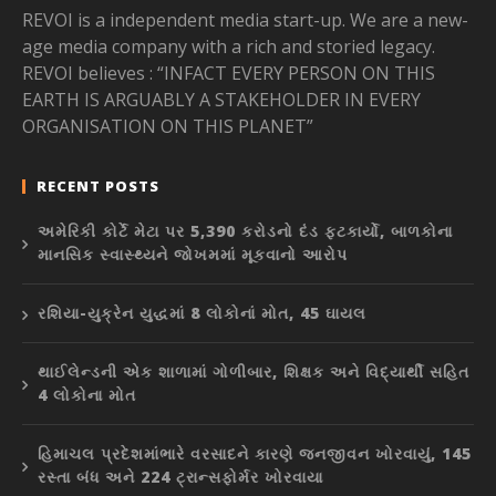
REVOI is a independent media start-up. We are a new-
age media company with a rich and storied legacy.
REVOI believes : “INFACT EVERY PERSON ON THIS
EARTH IS ARGUABLY A STAKEHOLDER IN EVERY
ORGANISATION ON THIS PLANET”
RECENT POSTS
અમેરિકી કોર્ટે મેટા પર 5,390 કરોડનો દંડ ફટકાર્યો, બાળકોના
માનસિક સ્વાસ્થ્યને જોખમમાં મૂકવાનો આરોપ
રશિયા-યુક્રેન યુદ્ધમાં 8 લોકોનાં મોત, 45 ઘાયલ
થાઈલેન્ડની એક શાળામાં ગોળીબાર, શિક્ષક અને વિદ્યાર્થી સહિત
4 લોકોના મોત
હિમાચલ પ્રદેશમાંભારે વરસાદને કારણે જનજીવન ખોરવાયું, 145
રસ્તા બંધ અને 224 ટ્રાન્સફોર્મર ખોરવાયા