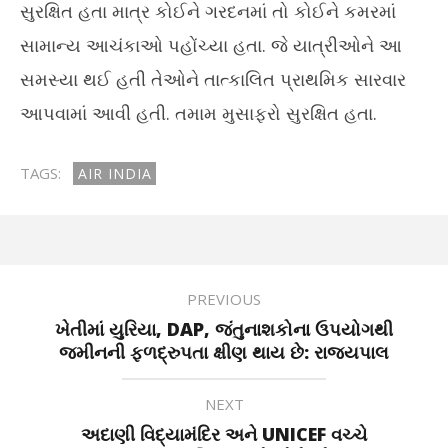
સુરક્ષિત હતા માત્ર કોઈને ગરદનમાં તો કોઈને કમરમાં
સામાન્ય આચંકાઓ પહોંચ્યા હતા. જે યાત્રીઓને આ
સમસ્યા થઈ હતી તેઓને તાત્કાલિત પ્રાથમિક સારવાર
આપવામાં આવી હતી. તમામ મુસાફરો સુરક્ષિત હતા.
TAGS:
AIR INDIA
PREVIOUS
ખેતીમાં યુરિયા, DAP, જંતુનાશકોના ઉપયોગથી
જમીનની ફળદ્રુપતા ક્ષીણ થાય છે: રાજ્યપાલ
NEXT
અદાણી વિદ્યામંદિર અને UNICEF વચ્ચે