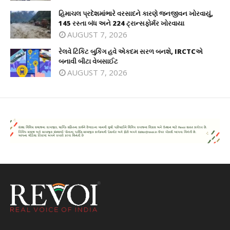
હિમાચલ પ્રદેશમાંભારે વરસાદને કારણે જનજીવન ખોરવાયું,
145 રસ્તા બંધ અને 224 ટ્રાન્સફોર્મર ખોરવાયા
AUGUST 7, 2026
રેલવે ટિકિટ બુકિંગ હવે એકદમ સરળ બનશે, IRCTCએ
બનાવી બીટા વેબસાઈટ
AUGUST 7, 2026