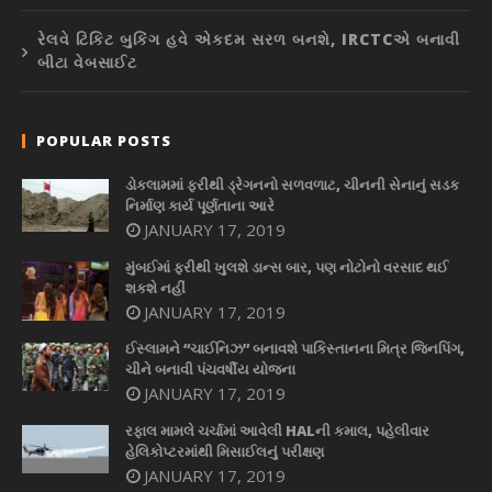
રેલવે ટિકિટ બુકિંગ હવે એકદમ સરળ બનશે, IRCTCએ બનાવી
બીટા વેબસાઈટ
POPULAR POSTS
ડોકલામમાં ફરીથી ડ્રેગનનો સળવળાટ, ચીનની સેનાનું સડક
નિર્માણ કાર્ય પૂર્ણતાના આરે
JANUARY 17, 2019
મુંબઈમાં ફરીથી ખુલશે ડાન્સ બાર, પણ નોટોનો વરસાદ થઈ
શકશે નહીં
JANUARY 17, 2019
ઈસ્લામને “ચાઈનિઝ” બનાવશે પાકિસ્તાનના મિત્ર જિનપિંગ,
ચીને બનાવી પંચવર્ષીય યોજના
JANUARY 17, 2019
રફાલ મામલે ચર્ચામાં આવેલી HALની કમાલ, પહેલીવાર
હેલિકોપ્ટરમાંથી મિસાઈલનું પરીક્ષણ
JANUARY 17, 2019