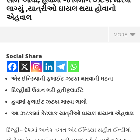
લાગ્યું ,યાત્રીઓ ઘાયલ થયા હોવાનો
એહવાલ
MORE
Social Share
એર ઈન્ડિયાની ફ્લાઈટ ઝટકા મારવાની ઘટના
દિલ્હીથી ઉડાન ભરી હતીફ્લાઈટે
હવામાં ફ્લાઈટ ઝટકા મારવા લાગી
આ ઝટકામાં કેટલાક યાત્રીઓ ઘાયલ થયાના એહવાલ
NOW VIEWING
દિલ્હીઃ- દેશમાં અનેક વખત એર ઈન્ડિયા સહીત ઈન્ડીગો
એર ઈન્ડિયાની ફ્લાઈટની વધુ એક ઘટના સામે આવી, હવામાં જ વિમાન