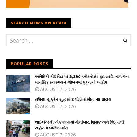
SEARCH NEWS ON REVOI
POPULAR POSTS
અમેરિકી કોર્ટે મેટા પર 5,390 કરોડનો દંડ ફટકાર્યો, બાળકોના
માનસિક સ્વાસ્થ્યને જોખમમાં મૂકવાનો આરોપ
AUGUST 7, 2026
રશિયા-યુક્રેન યુદ્ધમાં 8 લોકોનાં મોત, 45 ઘાયલ
AUGUST 7, 2026
થાઈલેન્ડની એક શાળામાં ગોળીબાર, શિક્ષક અને વિદ્યાર્થી
સહિત 4 લોકોના મોત
AUGUST 7, 2026