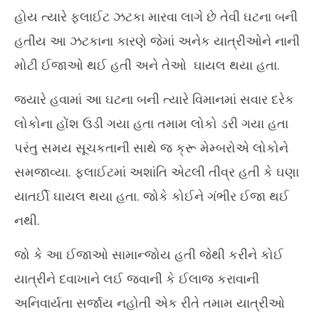
હોય ત્યારે ફ્લાઈટ ઝટકા મારવા લાગે છે તેવી ઘટના બની
હતીય આ ઝટકાના કારણે જેમાં અનેક યાત્રીઓને નાની
મોટી ઈજાઓ થઈ હતી અને તેઓ ઘાયલ થયા હતા.
જ્યારે હવામાં આ ઘટના બની ત્યારે વિમાનમાં સવાર દરેક
લોકોના હોંશ ઉડી ગયા હતા તમામ લોકો ડરી ગયા હતા
પરંતુ સમય સૂચકતાની સાથે જ ક્રૂ મેમ્બરોએ લોકોને
સમજાવ્યા. ફ્લાઈટમાં અશાંતિ એટલી તીવ્ર હતી કે ઘણા
યાતર્ઈો ઘાયલ થયા હતા. જોકે કોઈને ગંભીર ઈજા થઈ
નથી.
જો કે આ ઈજાઓ સામાન્જોય હતી જેથી કરીને કોઈ
યાત્રીને દવાખાને લઈ જવાની કે ઈલાજ કરાવાની
અનિવાર્યતા સર્જાય નહોતી એક રીતે તમામ યાત્રીઓ