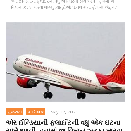
એર ઈન્ડિયાની ફ્લાઈટની વધુ એક ઘટના સામે આવી, હવામાં જ
વિમાન ઝટકા મારવા લાગ્યું ,યાત્રીઓ ઘાયલ થયા હોવાનો એહવાલ
May 17, 2023
ગુજરાતી
પ્રાદેશિક
એર ઈન્ડિયાની ફ્લાઈટની વધુ એક ઘટના
સામે આવી, હવામાં જ વિમાન ઝટકા મારવા