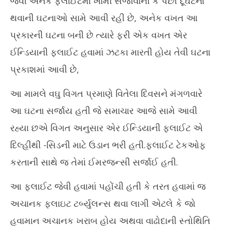
જેવી અનેક ફ્લાઈટમાં ખામી સર્જાવાની કે પછી દૂર્ઘટના
અમે
ઝટકા મારવા લાગ્યું ,યાત્રીઓ ઘાયલ થયા હોવાનો એહવાલ
સ્વ
થવાની ઘટનાઓ સામે આવી રહી છે, અનેક વખત આ
May
Ma
17,
પ્રકારની ઘટના બની છે ત્યારે ફરી એક વખત એર
17
2023
20
ઈન્ડિયાની ફ્લાઈટ હવામાં ઝટકા મારતી હોય તેવી ઘટના
પ્રકાશમાં આવી છે,
આ મામલે વઘુ વિગત પ્રમાણે વિતેલા દિવસને મંગળવારે
આ ઘટના સર્જાય હતી જે સમાચાર આજે સામે આવી
રહ્યા છએ વિગત અનુસાર એર ઈન્ડિયાની ફ્લાઈટ એ
દિલ્હીથી -સિડની માટે ઉડાન ભરી હતી.ફ્લાઈટ ટેકઓફ
કરતાની સાથે જ તેમાં ઈમરજન્સી સર્જાઈ હતી.
આ ફ્લાઈટ જેવી હવામાં પહોંચી હતી કે તરત હવામાં જ
અચાનક ફ્લાઇટ ટર્બ્યુલન્સ થવા લાગી એટલે કે જો
હવામાન અચાનક ખરાબ હોય અથવા વાઢોદાની સ્તોથિતિ