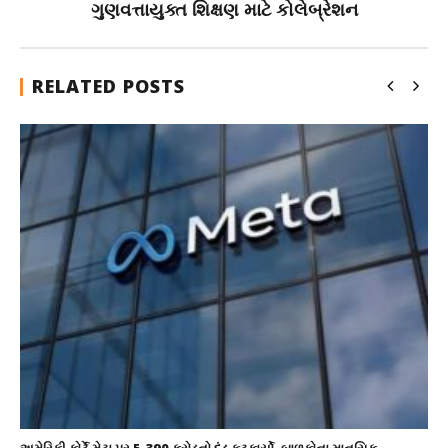
ગુણવત્તાયુક્ત શિક્ષણ માટે કોલેબ્રેશન
RELATED POSTS
અમેરિકી કોર્ટે મેટા પર 5,390 કરોડનો દંડ ફટકાર્યો, બાળકોના માનસિક