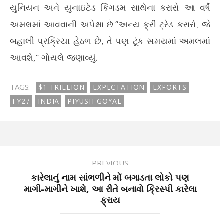
યુનિયન અને યુનાઇટેડ કિંગડમ સાથેના કરારો આ વર્ષે
અમલમાં આવવાની અપેક્ષા છે.”અન્ય ફ્રી ટ્રેડ કરારો, જે
બહાલી પ્રક્રિયા હેઠળ છે, તે પણ ટૂંક સમયમાં અમલમાં
આવશે,” ગોયલે જણાવ્યું.
TAGS:
$1 TRILLION
EXPECTATION
EXPORTS
FY27
INDIA
PIYUSH GOYAL
PREVIOUS
કારેલાનું નામ સાંભળીને મોં બગાડતા લોકો પણ
માગી-માગીને ખાશે, આ રીતે બનાવો ક્રિસ્પી કારેલા
ફ્રાય