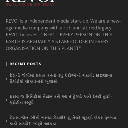
REVOI is a independent media start-up. We are a new-
age media company with a rich and storied legacy.
REVOI believes : “INFACT EVERY PERSON ON THIS
EARTH IS ARGUABLY A STAKEHOLDER IN EVERY
ORGANISATION ON THIS PLANET”
RECENT POSTS
દેશની જેલોમાં ક્ષમતા કરતાં વધુ કેદીઓનો ભરાવો: NCRBના
રિપોર્ટમાં ચોંકાવનારો ખુલાસો
ઘરમાં જ મિનિટોમાં તૈયાર કરો આ 4 હેલ્ધી અને ટેસ્ટી હાઈ-
પ્રોટીન સ્મૂધી
દેશમાં જેન-ઝીની સંખ્યા કેટલી? શું તેઓ ચૂંટણી ઉપર પ્રભાવ
પાડી શકશે? જાણો આંકડા