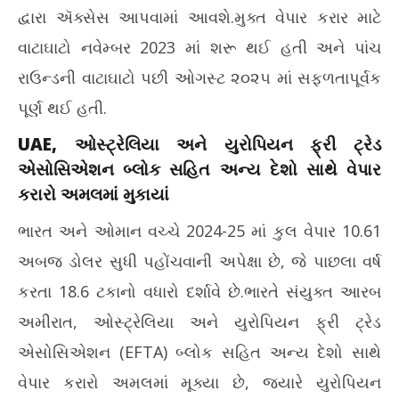
દ્વારા ઍક્સેસ આપવામાં આવશે.મુક્ત વેપાર કરાર માટે
વાટાઘાટો નવેમ્બર 2023 માં શરૂ થઈ હતી અને પાંચ
રાઉન્ડની વાટાઘાટો પછી ઓગસ્ટ ૨૦૨૫ માં સફળતાપૂર્વક
પૂર્ણ થઈ હતી.
UAE, ઓસ્ટ્રેલિયા અને યુરોપિયન ફ્રી ટ્રેડ
એસોસિએશન બ્લોક સહિત અન્ય દેશો સાથે વેપાર
કરારો અમલમાં મુકાયાં
ભારત અને ઓમાન વચ્ચે 2024-25 માં કુલ વેપાર 10.61
અબજ ડોલર સુધી પહોંચવાની અપેક્ષા છે, જે પાછલા વર્ષ
કરતા 18.6 ટકાનો વધારો દર્શાવે છે.ભારતે સંયુક્ત આરબ
અમીરાત, ઓસ્ટ્રેલિયા અને યુરોપિયન ફ્રી ટ્રેડ
એસોસિએશન (EFTA) બ્લોક સહિત અન્ય દેશો સાથે
વેપાર કરારો અમલમાં મૂક્યા છે, જ્યારે યુરોપિયન