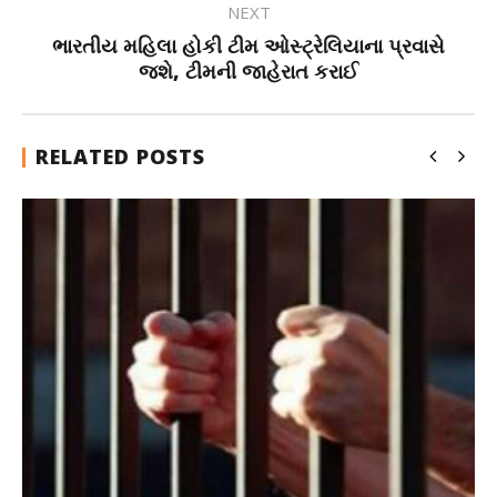
NEXT
ભારતીય મહિલા હોકી ટીમ ઓસ્ટ્રેલિયાના પ્રવાસે
જશે, ટીમની જાહેરાત કરાઈ
RELATED POSTS