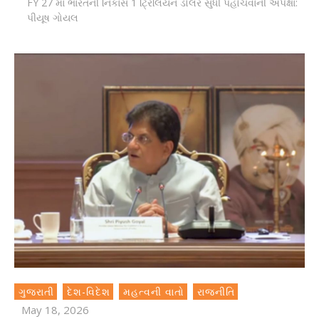
FY 27 માં ભારતની નિકાસ 1 ટ્રિલિયન ડોલર સુધી પહોંચવાની અપેક્ષા:
પીયૂષ ગોયલ
ગુજરાતી
દેશ-વિદેશ
મહત્વની વાતો
રાજનીતિ
May 18, 2026