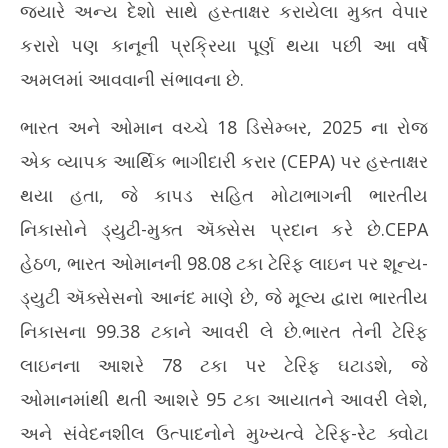
જ્યારે અન્ય દેશો સાથે હસ્તાક્ષર કરાયેલા મુક્ત વેપાર
કરારો પણ કાનૂની પ્રક્રિયા પૂર્ણ થયા પછી આ વર્ષે
અમલમાં આવવાની સંભાવના છે.
ભારત અને ઓમાન વચ્ચે 18 ડિસેમ્બર, 2025 ના રોજ
એક વ્યાપક આર્થિક ભાગીદારી કરાર (CEPA) પર હસ્તાક્ષર
થયા હતા, જે કાપડ સહિત મોટાભાગની ભારતીય
નિકાસોને ડ્યુટી-મુક્ત ઍક્સેસ પ્રદાન કરે છે.CEPA
હેઠળ, ભારત ઓમાનની 98.08 ટકા ટેરિફ લાઇન પર શૂન્ય-
ડ્યુટી ઍક્સેસનો આનંદ માણે છે, જે મૂલ્ય દ્વારા ભારતીય
નિકાસના 99.38 ટકાને આવરી લે છે.ભારત તેની ટેરિફ
લાઇનના આશરે 78 ટકા પર ટેરિફ ઘટાડશે, જે
ઓમાનમાંથી થતી આશરે 95 ટકા આયાતને આવરી લેશે,
અને સંવેદનશીલ ઉત્પાદનોને મુખ્યત્વે ટેરિફ-રેટ ક્વોટા