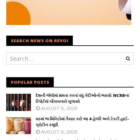
SEARCH NEWS ON REVOI
POPULAR POSTS
દેશની જેલોમાં ક્ષમતા કરતાં વધુ કેદીઓનો ભરાવો: NCRBના
રિપોર્ટમાં ચોંકાવનારો ખુલાસો
AUGUST 6, 2026
ઘરમાં જ મિનિટોમાં તૈયાર કરો આ 4 હેલ્ધી અને ટેસ્ટી હાઈ-
પ્રોટીન સ્મૂધી
AUGUST 6, 2026