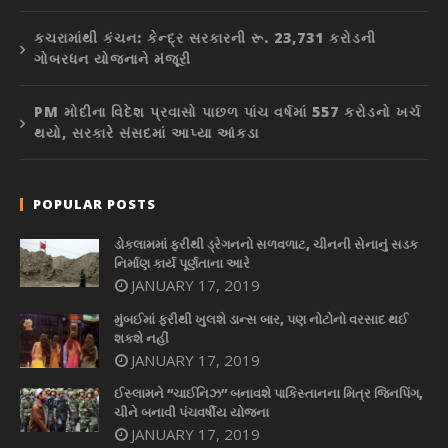
કચરામાંથી કંચન: કેન્દ્ર સરકારની રૂ. 23,731 કરોડની
ગોબરધન યોજનાને મંજૂરી
PM મોદીના વિદેશ પ્રવાસો પાછળ પાંચ વર્ષમાં 557 કરોડનો ખર્ચ
થયો, સરકારે સંસદમાં આપ્યા આંકડા
POPULAR POSTS
ડોકલામમાં ફરીથી ડ્રેગનનો સળવળાટ, ચીનની સેનાનું સડક
નિર્માણ કાર્ય પૂર્ણતાના આરે
JANUARY 17, 2019
મુંબઈમાં ફરીથી ખુલશે ડાન્સ બાર, પણ નોટોનો વરસાદ થઈ
શકશે નહીં
JANUARY 17, 2019
ઈસ્લામને “ચાઈનિઝ” બનાવશે પાકિસ્તાનના મિત્ર જિનપિંગ,
ચીને બનાવી પંચવર્ષીય યોજના
JANUARY 17, 2019