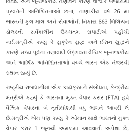
વિવાદ અને ભૂ-રાજકીય તણાવને કારણે વૈશ્વિક બજારોમાં
FY 27 માં ભારતની નિકાસ 1 ટ્રિલિયન ડોલર સુધી પહોંચવાની અપેક્ષા:
દેશ
પ્રવર્તતી અનિશ્ચિતતાઓ છતાં, નાણાકીય વર્ષ 26 માં
પીયૂષ ગોયલ
ચોં
ભારતની કુલ માલ અને સેવાઓની નિકાસ 863 બિલિયન
May
Ma
18,
18
ડોલરની સર્વકાલીન ઉચ્ચતમ સપાટીએ પહોંચી
2026
20
ગઈ.મંત્રીએ કહ્યું કે યુક્રેન યુદ્ધ અને ઈરાન યુદ્ધને
કારણે મધ્ય પૂર્વના તણાવથી ઉદ્ભવતા વૈશ્વિક ભૂ-રાજકીય
અને આર્થિક અનિશ્ચિતતાઓ વચ્ચે ભારત એક તેજસ્વી
સ્થાન રહ્યું છે.
રાષ્ટ્રીય રાજધાનીમાં એક કાર્યક્રમને સંબોધતા, કેન્દ્રીય
મંત્રીએ કહ્યું કે ભારતના મુક્ત વેપાર કરાર (FTA) હવે
વૈશ્વિક વેપારના બે તૃતીયાંશથી વધુ ભાગને આવરી લે
છે.મંત્રીએ એમ પણ કહ્યું કે ઓમાન સાથે ભારતનો મુક્ત
વેપાર કરાર 1 જૂનથી અમલમાં આવવાની અપેક્ષા છે,