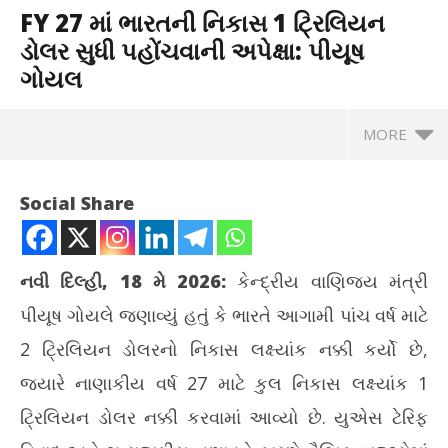
FY 27 માં ભારતની નિકાસ 1 ટ્રિલિયન
ડોલર સુધી પહોંચવાની અપેક્ષા: પીયૂષ
ગોયલ
MORE
Social Share
નવી દિલ્હી, 18 મે 2026:
કેન્દ્રીય વાણિજ્ય મંત્રી
પીયૂષ ગોયલે જણાવ્યું હતું કે ભારતે આગામી પાંચ વર્ષ માટે
2 ટ્રિલિયન ડોલરનો નિકાસ લક્ષ્યાંક નક્કી કર્યો છે,
જ્યારે નાણાકીય વર્ષ 27 માટે કુલ નિકાસ લક્ષ્યાંક 1
ટ્રિલિયન ડોલર નક્કી કરવામાં આવ્યો છે. યુએસ ટેરિફ
NOW VIEWING