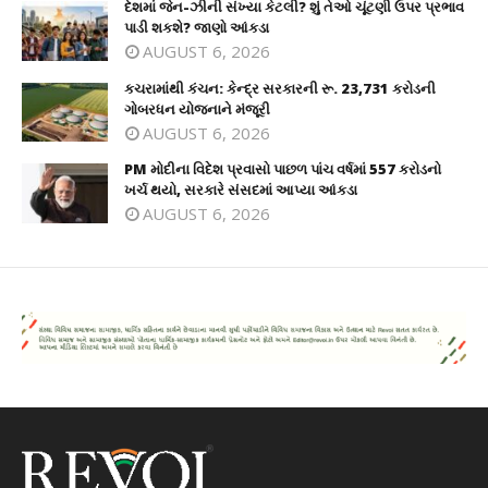
દેશમાં જેન-ઝીની સંખ્યા કેટલી? શું તેઓ ચૂંટણી ઉપર પ્રભાવ
પાડી શકશે? જાણો આંકડા
AUGUST 6, 2026
કચરામાંથી કંચન: કેન્દ્ર સરકારની રૂ. 23,731 કરોડની
ગોબરધન યોજનાને મંજૂરી
AUGUST 6, 2026
PM મોદીના વિદેશ પ્રવાસો પાછળ પાંચ વર્ષમાં 557 કરોડનો
ખર્ચ થયો, સરકારે સંસદમાં આપ્યા આંકડા
AUGUST 6, 2026