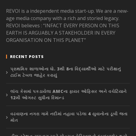
REVOI is a independent media start-up. We are a new-
age media company with a rich and storied legacy.
REVOI believes : “INFACT EVERY PERSON ON THIS
EARTH IS ARGUABLY A STAKEHOLDER IN EVERY
ORGANISATION ON THIS PLANET”
RECENT POSTS
પ્રાથમિક શાળાઓના ધો. 3થી 8ના વિદ્યાર્થીઓ માટે પરીક્ષાનું
ટાઈમ ટેબલ જાહેર કરાયું
લાંચ કેસમાં પકડાયેલા AMCના ફાયર ઓફિસર અને વચેટિયાને
12મી ઓગસ્ટ સુધીના રિમાન્ડ
વઢવાણના નગરા ગામે નદીમાં નહાવા પડેલા 4 યુવાનોના ડૂબી જતા
મોત