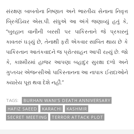
સંરક્ષણ બાબતોના નિષ્ણાત અને ભારતીય સેનાના નિવૃત્ત
બ્રિગેડિયર એસ.પી. સંધુએ આ અંગે જણાવ્યું હતું કે,
“બુરહાન વાનીની બરસી પર પાકિસ્તાને જે પ્રકારનું
કાવતરું ઘડ્યું છે, તેનાથી ફરી એકવાર સાબિત થાય છે કે
પાકિસ્તાન આતંકવાદને જ પ્રોત્સાહન આપી રહ્યું છે. જો
કે, કાશ્મીરમાં હાજર આપણા બહાદુર સુરક્ષા દળો અને
ગુપ્તચર એજન્સીઓ પાકિસ્તાનના આ નાપાક ઈરાદાઓને
ક્યારેય પૂરા થવા દેશે નહીં.”
TAGS:
BURHAN WANI'S DEATH ANNIVERSARY
HAFIZ SAEED
KARACHI
KASHMIR
SECRET MEETING
TERROR ATTACK PLOT