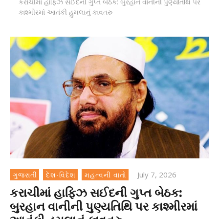
કરાચીમાં હાફિઝ સઈદની ગુપ્ત બેઠક: બુરહાન વાનીની પુણ્યતિથિ પર
કાશ્મીરમાં આતંકી હુમલાનું કાવતરુ
July 7, 2026
ગુજરાતી
દેશ-વિદેશ
મહત્વની વાતો
કરાચીમાં હાફિઝ સઈદની ગુપ્ત બેઠક:
બુરહાન વાનીની પુણ્યતિથિ પર કાશ્મીરમાં