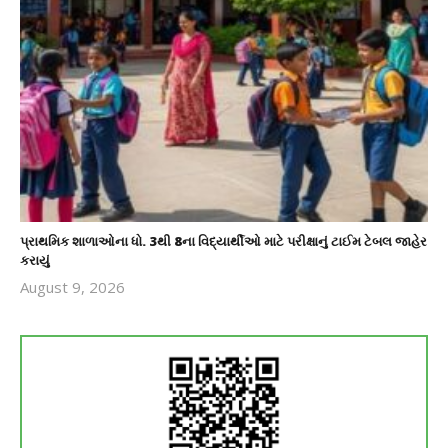
પ્રાથમિક શાળાઓના ધો. 3થી 8ના વિદ્યાર્થીઓ માટે પરીક્ષાનું ટાઈમ ટેબલ જાહેર
કરાયું
August 9, 2026
revoi
editor