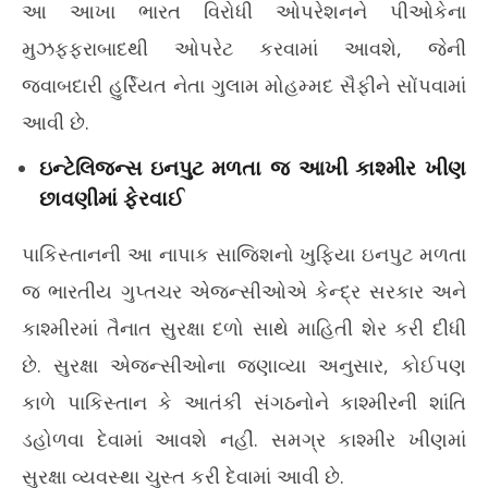
આ આખા ભારત વિરોધી ઓપરેશનને પીઓકેના
મુઝફ્ફરાબાદથી ઓપરેટ કરવામાં આવશે, જેની
જવાબદારી હુર્રિયત નેતા ગુલામ મોહમ્મદ સૈફીને સોંપવામાં
આવી છે.
ઇન્ટેલિજન્સ ઇનપુટ મળતા જ આખી કાશ્મીર ખીણ
છાવણીમાં ફેરવાઈ
પાકિસ્તાનની આ નાપાક સાજિશનો ખુફિયા ઇનપુટ મળતા
જ ભારતીય ગુપ્તચર એજન્સીઓએ કેન્દ્ર સરકાર અને
કાશ્મીરમાં તૈનાત સુરક્ષા દળો સાથે માહિતી શેર કરી દીધી
છે. સુરક્ષા એજન્સીઓના જણાવ્યા અનુસાર, કોઈપણ
કાળે પાકિસ્તાન કે આતંકી સંગઠનોને કાશ્મીરની શાંતિ
ડહોળવા દેવામાં આવશે નહીં. સમગ્ર કાશ્મીર ખીણમાં
સુરક્ષા વ્યવસ્થા ચુસ્ત કરી દેવામાં આવી છે.