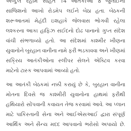
અબ્દુલ રહીમ સહિત 14 આતંકીઓ 8 જુલાઈની
સાજિશનો આખો રોડમેપ લઈને બેઠા હતા. બેઠકની
શરૂઆતમાં મેહંદી ઇશહાકે જેલવાસ ભોગવી રહેલા
લશ્કરના આકા હાફિઝ સઈદનો દોઢ પાનાનો ગુપ્ત સંદેશ
વાંચી સંભળાવ્યો હતો. આ સંદેશમાં કાશ્મીર ખીણના
યુવાનોને બુરહાન વાનીના નામે ફરી ભડકાવવા અને ખીણમાં
સક્રિય આતંકીઓના સ્લીપર સેલને એક્ટિવ કરવા
માટેનો ટાસ્ક આપવામાં આવ્યો હતો.
આ આતંકી બેઠકમાં નક્કી કરાયું છે કે, બુરહાન વાનીના
મોતના દિવસે જ કાશ્મીરી યુવાનોના હાથમાં ફરીથી
હથિયારો સોંપવાની કવાયત તેજ કરવામાં આવે. આ પ્લાન
માટે પાકિસ્તાની સેના અને આઈએસઆઈ દ્વારા સંપૂર્ણ
આર્થિક અને સૈન્ય મદદ આપવાનો ભરોસો અપાયો છે.