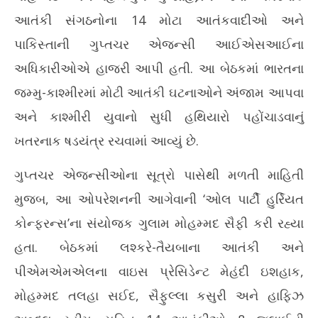
7,
આતંકી સંગઠનોના 14 મોટા આતંકવાદીઓ અને
20
પાકિસ્તાની ગુપ્તચર એજન્સી આઈએસઆઈના
અધિકારીઓએ હાજરી આપી હતી. આ બેઠકમાં ભારતના
જમ્મુ-કાશ્મીરમાં મોટી આતંકી ઘટનાઓને અંજામ આપવા
અને કાશ્મીરી યુવાનો સુધી હથિયારો પહોંચાડવાનું
ખતરનાક ષડયંત્ર રચવામાં આવ્યું છે.
ગુપ્તચર એજન્સીઓના સૂત્રો પાસેથી મળતી માહિતી
મુજબ, આ ઓપરેશનની આગેવાની ‘ઓલ પાર્ટી હુર્રિયત
કોન્ફરન્સ’ના સંયોજક ગુલામ મોહમ્મદ સૈફી કરી રહ્યા
હતા. બેઠકમાં લશ્કરે-તૈયબાના આતંકી અને
પીએમએમએલના વાઇસ પ્રેસિડેન્ટ મેહંદી ઇશહાક,
મોહમ્મદ તલહા સઈદ, સૈફુલ્લા કસુરી અને હાફિઝ