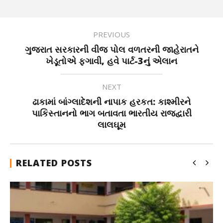
PREVIOUS
ગુજરાત સરકારની વીજ પોલ વળતરની જાહેરાતને
ખેડૂતોએ ફગાવી, હવે પાર્ટ-3નું એલાન
NEXT
ઢાકામાં બાંગ્લાદેશની નાપાક હરકત: કાશ્મીરને
પાકિસ્તાનનો ભાગ બતાવતા ભારતીય રાજદ્વારી
લાલઘૂમ
RELATED POSTS