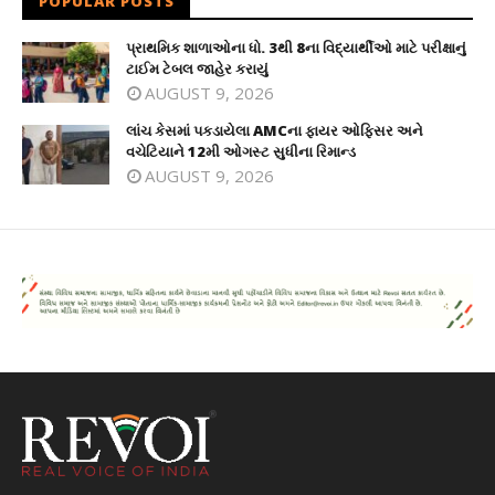
POPULAR POSTS
પ્રાથમિક શાળાઓના ધો. 3થી 8ના વિદ્યાર્થીઓ માટે પરીક્ષાનું
ટાઈમ ટેબલ જાહેર કરાયું
AUGUST 9, 2026
લાંચ કેસમાં પકડાયેલા AMCના ફાયર ઓફિસર અને
વચેટિયાને 12મી ઓગસ્ટ સુધીના રિમાન્ડ
AUGUST 9, 2026