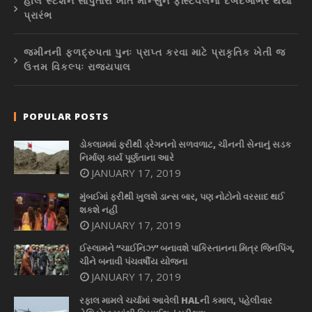
હીલ સ્ટેશન સાપુતારા ખાતે મોન્સુન ફેસ્ટિવલનો દબદબાભેર થયો
પ્રારંભ
જમીનની ફળદ્રુપતા પુનઃ પ્રાપ્ત કરવા માટે પ્રાકૃતિક ખેતી જ
ઉત્તમ વિકલ્પઃ રાજ્યપાલ
POPULAR POSTS
ડોકલામમાં ફરીથી ડ્રેગનનો સળવળાટ, ચીનની સેનાનું સડક
નિર્માણ કાર્ય પૂર્ણતાના આરે
JANUARY 17, 2019
મુંબઈમાં ફરીથી ખુલશે ડાન્સ બાર, પણ નોટોનો વરસાદ થઈ
શકશે નહીં
JANUARY 17, 2019
ઈસ્લામને “ચાઈનિઝ” બનાવશે પાકિસ્તાનના મિત્ર જિનપિંગ,
ચીને બનાવી પંચવર્ષીય યોજના
JANUARY 17, 2019
રફાલ મામલે ચર્ચામાં આવેલી HALની કમાલ, પહેલીવાર