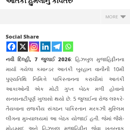
આતંકી હુમલાનું કાવતરુ
MORE
Social Share
નવી દિલ્હી, 7 જુલાઈ 2026
: હિઝબુલ મુજાહિદ્દીનના
માર્યા ગયેલા કમાન્ડર આતંકી બુરહાન વાનીની 10મી
પુણ્યતિથિ નિમિત્તે પાકિસ્તાનના કરાચીમાં આતંકી
આકાઓની એક મોટી ગુપ્ત બેઠક મળી હોવાનો
NOW VIEWING
સનસનાટીપૂર્ણ ખુલાસો થયો છે. 5 જુલાઈના રોજ લશ્કરે-
કરાચીમાં હાફિઝ સઈદની ગુપ્ત બેઠક: બુરહાન વાનીની પુણ્યતિથિ પર
કાશ્મીરમાં આતંકી હુમલાનું કાવતરુ
તૈયબાના રાજકીય સંગઠન પાકિસ્તાન મરકઝી મુસ્લિમ
July
પ્ર
લીગના મુખ્યાલયમાં આ બેઠક યોજાઈ હતી. જેમાં જૈશે-
7,
ટેબ
2026
મોહમ્મદ અને હિઝબુલ મુજાહિદ્દીન જેવા ખતરનાક
Jul