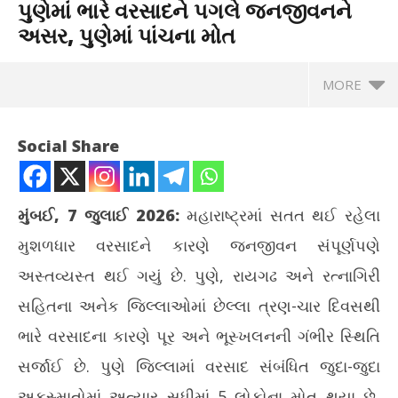
પુણેમાં ભારે વરસાદને પગલે જનજીવનને
અસર, પુણેમાં પાંચના મોત
MORE
Social Share
મુંબઈ, 7 જુલાઈ 2026:
મહારાષ્ટ્રમાં સતત થઈ રહેલા
મુશળધાર વરસાદને કારણે જનજીવન સંપૂર્ણપણે
અસ્તવ્યસ્ત થઈ ગયું છે. પુણે, રાયગઢ અને રત્નાગિરી
સહિતના અનેક જિલ્લાઓમાં છેલ્લા ત્રણ-ચાર દિવસથી
ભારે વરસાદના કારણે પૂર અને ભૂસ્ખલનની ગંભીર સ્થિતિ
NOW VIEWING
સર્જાઈ છે. પુણે જિલ્લામાં વરસાદ સંબંધિત જુદા-જુદા
મહારાષ્ટ્રમાં અવકાશી આફત: મુંબઈ-પુણેમાં ભારે વરસાદને પગલે
કચર
અકસ્માતોમાં અત્યાર સુધીમાં 5 લોકોના મોત થયા છે,