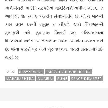
અને મંત્રી અદિતિ તટકરેએ નાગરિકોને અપીલ કરી છે કે
આગામી 48 કલાક અત્યંત સંવેદનશીલ છે. લોકો જરૂરી
કામ વગર ઘરની બહાર ન નીકળે અને બિનજરૂરી
મુસાફરી ટાળે. હવામાન વિભાગે પણ દરિયાકાંઠાના
વિસ્તારોમાં ભારેથી અતિભારે વરસાદની આશંકા વ્યક્ત કરી
છે, જેના કારણે પૂર અને ભૂસ્ખલનનો ખતરો સતત તોળાઈ
રહ્યો છે.
TAGS:
HEAVY RAINS
IMPACT ON PUBLIC LIFE
MAHARASHTRA
MUMBAI
PUNE
SPACE DISASTER