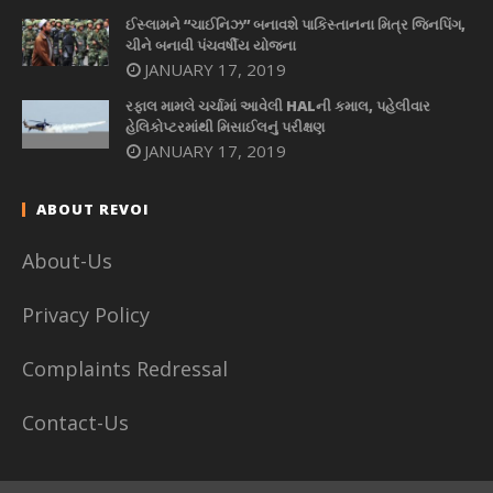
ઈસ્લામને “ચાઈનિઝ” બનાવશે પાકિસ્તાનના મિત્ર જિનપિંગ,
ચીને બનાવી પંચવર્ષીય યોજના
JANUARY 17, 2019
રફાલ મામલે ચર્ચામાં આવેલી HALની કમાલ, પહેલીવાર
હેલિકોપ્ટરમાંથી મિસાઈલનું પરીક્ષણ
JANUARY 17, 2019
ABOUT REVOI
About-Us
Privacy Policy
Complaints Redressal
Contact-Us