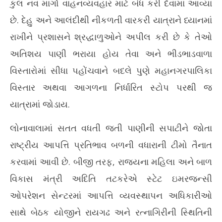
કુલ નવ માર્ગો વાહનવ્યવહાર માટે બંધ કરી દેવામાં આવ્યા
છે. દેહુ અને આલંદીથી નીકળતી વારકરી યાત્રાને ધ્યાનમાં
રાખીને પ્રશાસને શ્રદ્ધાળુઓને અપીલ કરી છે કે તેઓ
અતિશય પાણી ભરાયા હોય તેવા અને ભીડભાડવાળા
વિસ્તારોમાં સીધા પહોંચવાને બદલે પુણે મહાનગરપાલિકા
વિસ્તાર અથવા આગળના નિર્ધારિત સ્ટોપ પરથી જ
યાત્રામાં જોડાય.
લોનાવાલામાં સતત વધતી જતી પાણીની સપાટીને જોતા
રાષ્ટ્રીય આપત્તિ પ્રતિભાવ બળની વધારાની ટીમો તૈનાત
કરવામાં આવી છે. બીજી તરફ, રાજ્યના મહિલા અને બાળ
વિકાસ મંત્રી અદિતિ તટકરેએ સ્ટેટ ઇમરજન્સી
ઓપરેશન સેન્ટરમાં આપત્તિ વ્યવસ્થાપન અધિકારીઓ
સાથે બેઠક યોજીને રાયગઢ અને રત્નાગિરીની સ્થિતિની