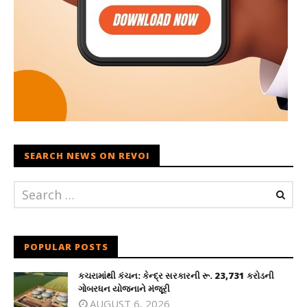
SEARCH NEWS ON REVOI
POPULAR POSTS
કચરામાંથી કંચન: કેન્દ્ર સરકારની રૂ. 23,731 કરોડની
ગોબરધન યોજનાને મંજૂરી
AUGUST 6, 2026