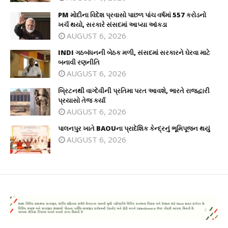
PM મોદીના વિદેશ પ્રવાસો પાછળ પાંચ વર્ષમાં 557 કરોડનો
ખર્ચ થયો, સરકારે સંસદમાં આપ્યા આંકડા
AUGUST 6, 2026
INDI ગઠબંધનની બેઠક મળી, સંસદમાં સરકારને ઘેરવા માટે
બનાવી રણનીતિ
AUGUST 6, 2026
બ્રિટનથી વાગ્દેવીની પ્રતિમા પરત આવશે, ભારતે રાજદ્વારી
પ્રયાસો તેજ કર્યા
AUGUST 6, 2026
પાલનપુર ખાતે BAOUના પ્રાદેશિક કેન્દ્રનું ભૂમિપૂજન થયું
AUGUST 6, 2026