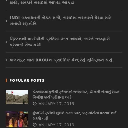
થયો, સરકારે સંસદમાં આપ્યા આંકડા
INDI ગઠબંધનની બેઠક મળી, સંસદમાં સરકારને ઘેરવા માટે
બનાવી રણનીતિ
બ્રિટનથી વાગ્દેવીની પ્રતિમા પરત આવશે, ભારતે રાજદ્વારી
પ્રયાસો તેજ કર્યા
પાલનપુર ખાતે BAOUના પ્રાદેશિક કેન્દ્રનું ભૂમિપૂજન થયું
POPULAR POSTS
ડોકલામમાં ફરીથી ડ્રેગનનો સળવળાટ, ચીનની સેનાનું સડક
નિર્માણ કાર્ય પૂર્ણતાના આરે
JANUARY 17, 2019
મુંબઈમાં ફરીથી ખુલશે ડાન્સ બાર, પણ નોટોનો વરસાદ થઈ
શકશે નહીં
JANUARY 17, 2019