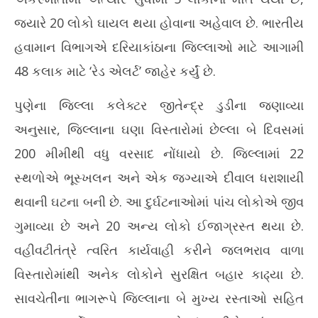
જનજીવનને અસર, પુણેમાં પાંચના મોત
યોજ
જ્યારે 20 લોકો ઘાયલ થયા હોવાના અહેવાલ છે. ભારતીય
July
Jul
7,
7,
હવામાન વિભાગએ દરિયાકાંઠાના જિલ્લાઓ માટે આગામી
2026
20
48 કલાક માટે ‘રેડ એલર્ટ’ જાહેર કર્યું છે.
પુણેના જિલ્લા કલેક્ટર જીતેન્દ્ર ડુડીના જણાવ્યા
અનુસાર, જિલ્લાના ઘણા વિસ્તારોમાં છેલ્લા બે દિવસમાં
200 મીમીથી વધુ વરસાદ નોંધાયો છે. જિલ્લામાં 22
સ્થળોએ ભૂસ્ખલન અને એક જગ્યાએ દીવાલ ધરાશાયી
થવાની ઘટના બની છે. આ દુર્ઘટનાઓમાં પાંચ લોકોએ જીવ
ગુમાવ્યા છે અને 20 અન્ય લોકો ઈજાગ્રસ્ત થયા છે.
વહીવટીતંત્રે ત્વરિત કાર્યવાહી કરીને જલભરાવ વાળા
વિસ્તારોમાંથી અનેક લોકોને સુરક્ષિત બહાર કાઢ્યા છે.
સાવચેતીના ભાગરૂપે જિલ્લાના બે મુખ્ય રસ્તાઓ સહિત