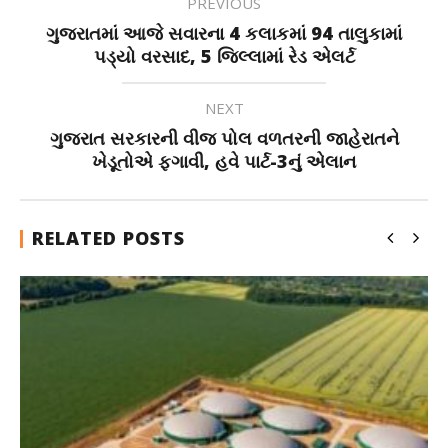
PREVIOUS
ગુજરાતમાં આજે સવારના 4 કલાકમાં 94 તાલુકામાં
પડ્યો વરસાદ, 5 જિલ્લામાં રેડ એલર્ટ
NEXT
ગુજરાત સરકારની વીજ પોલ વળતરની જાહેરાતને
ખેડૂતોએ ફગાવી, હવે પાર્ટ-3નું એલાન
RELATED POSTS