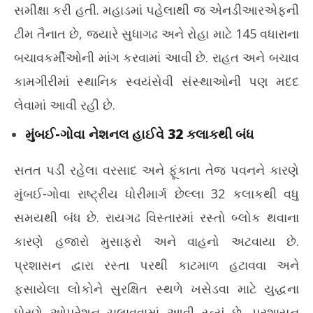
સમીક્ષા કરી હતી. મહાડમાં પહેલાથી જ એનડીઆરએફની
ટીમ તૈનાત છે, જ્યારે સુધાગઢ અને રોહા માટે 145 વધારાના
બચાવકર્મીઓની માંગ કરવામાં આવી છે. રાહત અને બચાવ
કામગીરીમાં સ્થાનિક સ્વયંસેવી સંસ્થાઓની પણ મદદ
લેવામાં આવી રહી છે.
મુંબઈ-ગોવા નેશનલ હાઈવે 32 કલાકથી બંધ
સતત પડી રહેલા વરસાદ અને ફૂંકાતા તેજ પવનને કારણે
મુંબઈ-ગોવા રાષ્ટ્રીય ધોરીમાર્ગ છેલ્લા 32 કલાકથી વધુ
સમયથી બંધ છે. રાયગઢ વિસ્તારમાં રસ્તો બ્લોક થવાના
કારણે હજારો મુસાફરો અને વાહનો અટવાયા છે.
પ્રશાસન દ્વારા રસ્તા પરથી કાટમાળ હટાવવા અને
ફસાયેલા લોકોને સુરક્ષિત સ્થળે ખસેડવા માટે યુદ્ધના
ધોરણે ઓપરેશન ચલાવવામાં આવી રહ્યું છે. પ્રશાસન