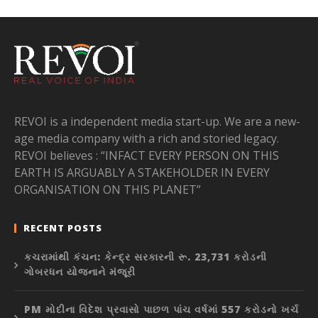
REVOI is a independent media start-up. We are a new-
age media company with a rich and storied legacy.
REVOI believes : “INFACT EVERY PERSON ON THIS
EARTH IS ARGUABLY A STAKEHOLDER IN EVERY
ORGANISATION ON THIS PLANET”
RECENT POSTS
કચરામાંથી કંચન: કેન્દ્ર સરકારની રૂ. 23,731 કરોડની
ગોબરધન યોજનાને મંજૂરી
PM મોદીના વિદેશ પ્રવાસો પાછળ પાંચ વર્ષમાં 557 કરોડનો ખર્ચ