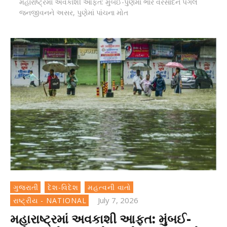
મહારાષ્ટ્રમાં અવકાશી આફત: મુંબઈ-પુણેમાં ભારે વરસાદને પગલે
જનજીવનને અસર, પુણેમાં પાંચના મોત
ગુજરાતી
દેશ-વિદેશ
મહત્વની વાતો
July 7, 2026
રાષ્ટ્રીય - NATIONAL
મહારાષ્ટ્રમાં અવકાશી આફત: મુંબઈ-