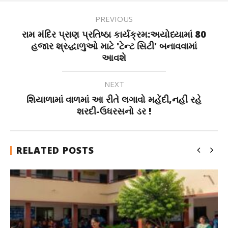
PREVIOUS
રામ મંદિર પ્રાણ પ્રતિષ્ઠા કાર્યક્રમ:અયોધ્યામાં 80
હજાર શ્રદ્ધાળુઓ માટે 'ટેન્ટ સિટી' બનાવવામાં
આવશે
NEXT
શિયાળામાં વાળમાં આ રીતે લગાવો મહેંદી,નહીં રહે
શરદી-ઉધરસનો ડર !
RELATED POSTS