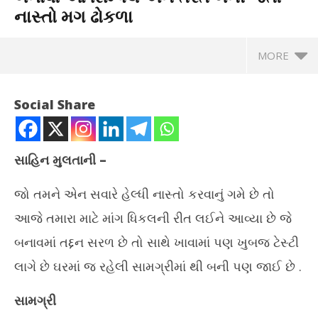
નાસ્તો મગ ઢોકળા
MORE
Social Share
સાહિન મુલતાની –
જો તમને એન સવારે હેલ્ધી નાસ્તો કરવાનું ગમે છે તો
આજે તમારા માટે માંગ ધિકલની રીત લઈને આવ્યા છે જે
બનાવમાં તદ્દન સરળ છે તો સાથે ખાવામાં પણ ખુબજ ટેસ્ટી
લાગે છે ઘરમાં જ રહેલી સામગ્રીમાં થી બની પણ જાઈ છે .
NOW VIEWING
સામગ્રી
કિચન ટિપ્સ – હવે પલાળેલા મગમાંથી બનાવો આ સિમ્પલ અને તરત
પ્ર
બની જતો નાસ્તો મગ ઢોકળા
ટેબ