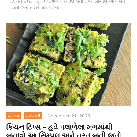
કિચન ટિપ્સ – હવે પલાળેલા મગમાંથી બનાવો આ સિમ્પલ અને તરત
બની જતો નાસ્તો મગ ઢોકળા
November 21, 2023
ખોરાક
ગુજરાતી
કિચન ટિપ્સ – હવે પલાળેલા મગમાંથી
બનાવો આ સિમ્પલ અને તરત બની જતો