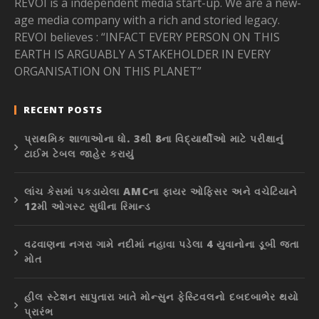
REVOI is a independent media start-up. We are a new-
age media company with a rich and storied legacy.
REVOI believes : “INFACT EVERY PERSON ON THIS
EARTH IS ARGUABLY A STAKEHOLDER IN EVERY
ORGANISATION ON THIS PLANET”
RECENT POSTS
પ્રાથમિક શાળાઓના ધો. 3થી 8ના વિદ્યાર્થીઓ માટે પરીક્ષાનું
ટાઈમ ટેબલ જાહેર કરાયું
લાંચ કેસમાં પકડાયેલા AMCના ફાયર ઓફિસર અને વચેટિયાને
12મી ઓગસ્ટ સુધીના રિમાન્ડ
વઢવાણના નગરા ગામે નદીમાં નહાવા પડેલા 4 યુવાનોના ડૂબી જતા
મોત
હીલ સ્ટેશન સાપુતારા ખાતે મોન્સુન ફેસ્ટિવલનો દબદબાભેર થયો
પ્રારંભ