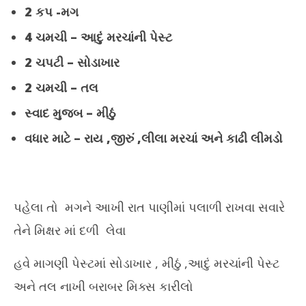
2 કપ -મગ
November
No
21, 2023
21
4 ચમચી – આદું મરચાંની પેસ્ટ
2 ચપટી – સોડાખાર
2 ચમચી – તલ
સ્વાદ મુજબ – મીઠું
વધાર માટે – રાય ,જીરું ,લીલા મરચાં અને કાઢી લીમડો
પહેલા તો મગને આખી રાત પાણીમાં પલાળી રાખવા સવારે
તેને મિક્ષર માં દળી લેવા
હવે માગણી પેસ્ટમાં સોડાખાર , મીઠું ,આદું મરચાંની પેસ્ટ
અને તલ નાખી બરાબર મિક્સ કારીલો