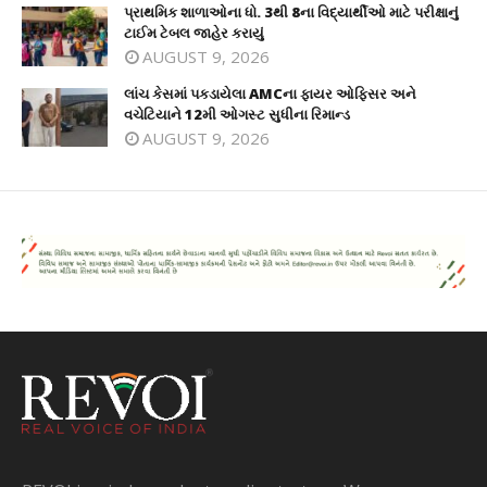
પ્રાથમિક શાળાઓના ધો. 3થી 8ના વિદ્યાર્થીઓ માટે પરીક્ષાનું
ટાઈમ ટેબલ જાહેર કરાયું
AUGUST 9, 2026
લાંચ કેસમાં પકડાયેલા AMCના ફાયર ઓફિસર અને
વચેટિયાને 12મી ઓગસ્ટ સુધીના રિમાન્ડ
AUGUST 9, 2026