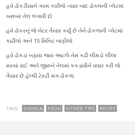
હવે ઢોકડીયાને ગરમ કારીલો ત્યાર બાદ ઢોકલની પ્લેટમાં
બરાબર તેલ લગાવી દો
હવે ઢોકરનું જે બેટર તૈયાર કર્યું છે તેને ઢોકળાની પ્લેટમાં
કાઢીલો અને 15 મિનિટ બાફીલો
હવે ઢોકડા બફાય જય આટલે તેમ કઢી લીમડો લીલા
મરચાં રાઈ અને જીરુને તેલમાં કકડાવીને વઘાર કરી લો
તૈયાર છે હેલ્ધી ટેસ્ટી મગ ઢોકળા
TAGS:
DHOKLA
FOOD
KITHEN TIPS
RECIPE