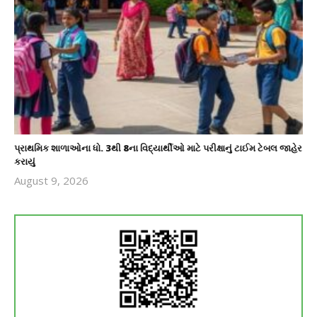
પ્રાથમિક શાળાઓના ધો. 3થી 8ના વિદ્યાર્થીઓ માટે પરીક્ષાનું ટાઈમ ટેબલ જાહેર
કરાયું
August 9, 2026
revoi
editor