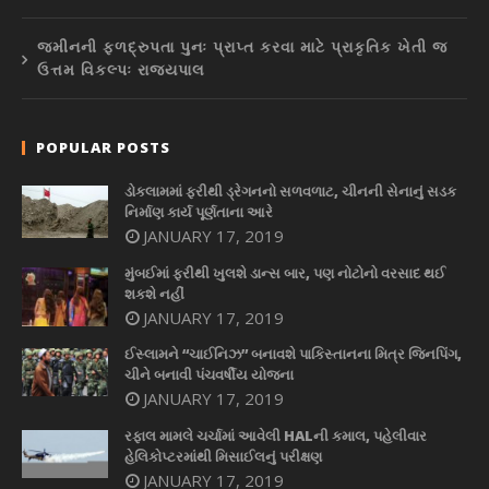
જમીનની ફળદ્રુપતા પુનઃ પ્રાપ્ત કરવા માટે પ્રાકૃતિક ખેતી જ
ઉત્તમ વિકલ્પઃ રાજ્યપાલ
POPULAR POSTS
ડોકલામમાં ફરીથી ડ્રેગનનો સળવળાટ, ચીનની સેનાનું સડક
નિર્માણ કાર્ય પૂર્ણતાના આરે
JANUARY 17, 2019
મુંબઈમાં ફરીથી ખુલશે ડાન્સ બાર, પણ નોટોનો વરસાદ થઈ
શકશે નહીં
JANUARY 17, 2019
ઈસ્લામને “ચાઈનિઝ” બનાવશે પાકિસ્તાનના મિત્ર જિનપિંગ,
ચીને બનાવી પંચવર્ષીય યોજના
JANUARY 17, 2019
રફાલ મામલે ચર્ચામાં આવેલી HALની કમાલ, પહેલીવાર
હેલિકોપ્ટરમાંથી મિસાઈલનું પરીક્ષણ
JANUARY 17, 2019