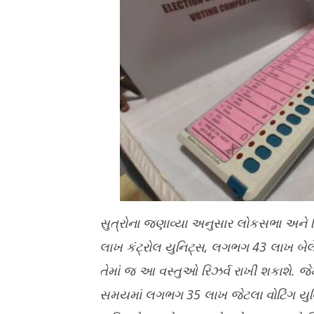
સુત્રોના જણાવ્યા અનુસાર લોકસભા અને વ
લાખ કંટ્રોલ યુનિટ્સ
,
લગભગ
43
લાખ બેલ
તેમાં જ આ વસ્તુઓ રિઝર્વ રાખી શકાશે. 
સમયમાં લગભગ
35
લાખ જેટલા વોટિંગ યુન