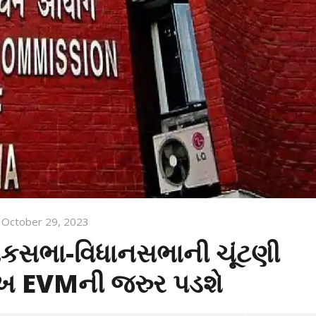
October 29, 2023
ોકસભા-વિધાનસભાની ચૂંટણી
લાખ EVMની જરુર પડશે