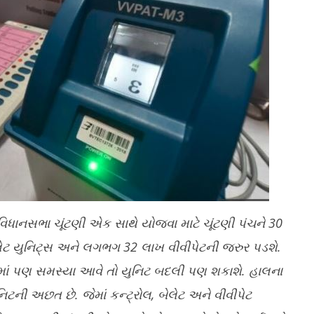
િધાનસભા ચૂંટણી એક સાથે યોજવા માટે ચૂંટણી પંચને
30
ેટ યુનિટ્સ અને લગભગ
32
લાખ વીવીપેટની જરુર પડશે.
જેમાં પણ સમસ્યા આવે તો યુનિટ બદલી પણ શકાશે. હાલના
િટની અછત છે. જેમાં કન્ટ્રોલ
,
બેલેટ અને વીવીપેટ