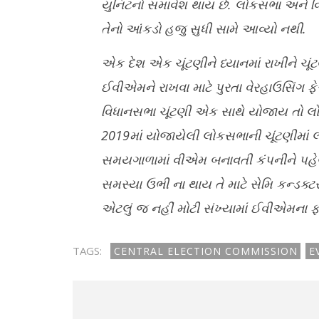
યુનિટનો સમાવેશ થાય છે. લોકસભા અને વિ
તેનો આંકડો હજુ સુધી સામે આવ્યો નથી.
એક દેશ એક ચૂંટણીને ધ્યાનમાં રાખીને ચ
ઈવીએમને રાખવા માટે પુરતા વેરહાઉસિંગ ફે
વિધાનસભા ચૂંટણી એક સાથે યોજાય તો લો
2019
માં યોજાયેલી લોકસભાની ચૂંટણીમા
સમયગાળામાં વીએમ બનાવતી કંપનીને પહેલા
સમસ્યા ઉભી ના થાય તે માટે સેમિ કન્ડક્ટર
એટલું જ નહીં મોટી સંખ્યામાં ઈવીએમના ફ
TAGS:
CENTRAL ELECTION COMMISSION
E