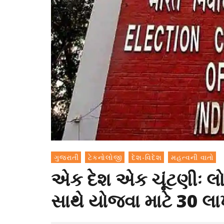
ગુજરાતી
ટેકનોલોજી
દેશ-વિદેશ
મહત્વની વાતો
એક દેશ એક ચૂંટણીઃ લ
સાથે યોજવા માટે 30 