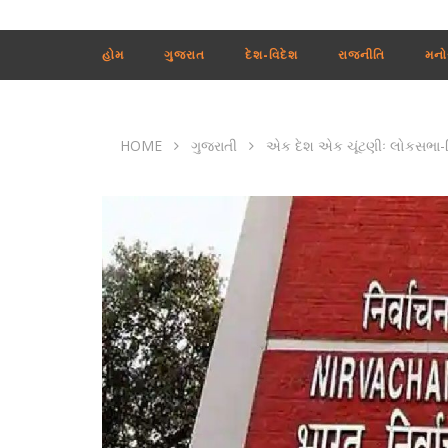
હોમ
ગુજરાત
દેશ-વિદેશ
રાજનીતિ
મનો
HOME
ગુજરાતી
એક દેશ એક ચૂંટણીઃ લોકસભા-વ