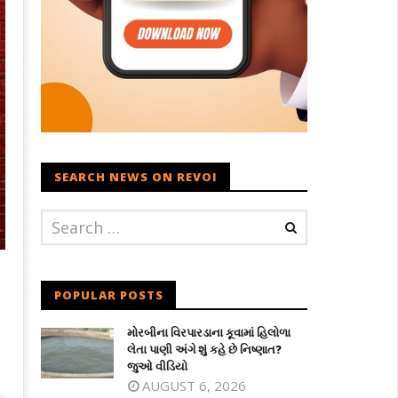
SEARCH NEWS ON REVOI
POPULAR POSTS
મોરબીના વિરપારડાના કૂવામાં હિલોળા
લેતા પાણી અંગે શું કહે છે નિષ્ણાત?
જુઓ વીડિયો
AUGUST 6, 2026