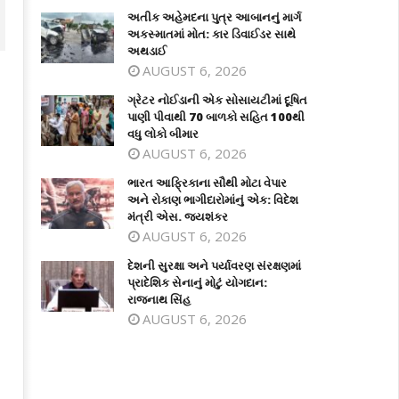
અતીક અહેમદના પુત્ર આબાનનું માર્ગ
અકસ્માતમાં મોત: કાર ડિવાઈડર સાથે
અથડાઈ
AUGUST 6, 2026
ગ્રેટર નોઈડાની એક સોસાયટીમાં દૂષિત
પાણી પીવાથી 70 બાળકો સહિત 100થી
વધુ લોકો બીમાર
AUGUST 6, 2026
ભારત આફ્રિકાના સૌથી મોટા વેપાર
અને રોકાણ ભાગીદારોમાંનું એક: વિદેશ
મંત્રી એસ. જયશંકર
AUGUST 6, 2026
રેટર નોઈડાની એક સોસાયટીમાં દૂષિત
ભારત આફ્રિકાના સૌથી મોટા વેપાર અને
ણી પીવાથી 70 બાળકો સહિત 100થી વધુ
રોકાણ ભાગીદારોમાંનું એક: વિદેશ મંત્રી
દેશની સુરક્ષા અને પર્યાવરણ સંરક્ષણમાં
કો બીમાર
એસ. જયશંકર
પ્રાદેશિક સેનાનું મોટું યોગદાન:
ctober
October
રાજનાથ સિંહ
9,
29,
AUGUST 6, 2026
023
2023