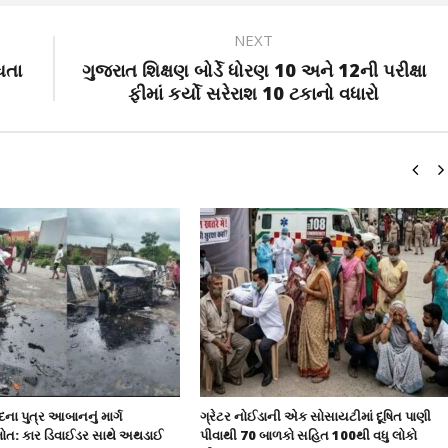
NEXT
ધતા
ગુજરાત શિક્ષણ બોર્ડે ધોરણ 10 અને 12ની પરીક્ષા
ફીમાં કર્યો સરેરાશ 10 ટકાનો વધારો
ા પુત્ર આબાનનું માર્ગ
ગ્રેટર નોઈડાની એક સોસાયટીમાં દૂષિત પાણી
મોત: કાર ડિવાઈડર સાથે અથડાઈ
પીવાથી 70 બાળકો સહિત 100થી વધુ લોકો