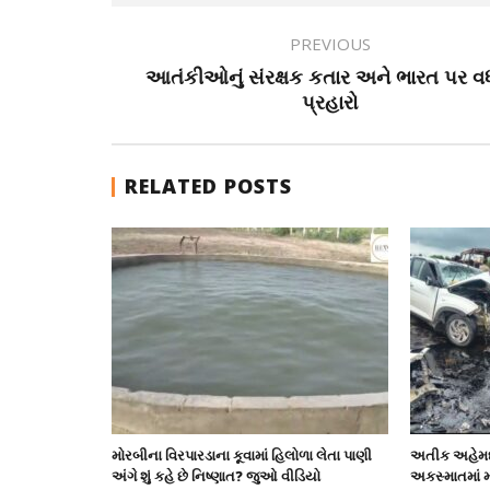
PREVIOUS
આતંકીઓનું સંરક્ષક કતાર અને ભારત પર વ
પ્રહારો
RELATED POSTS
મોરબીના વિરપારડાના કૂવામાં હિલોળા લેતા પાણી
અતીક અહેમદન
અંગે શું કહે છે નિષ્ણાત? જુઓ વીડિયો
અકસ્માતમાં 