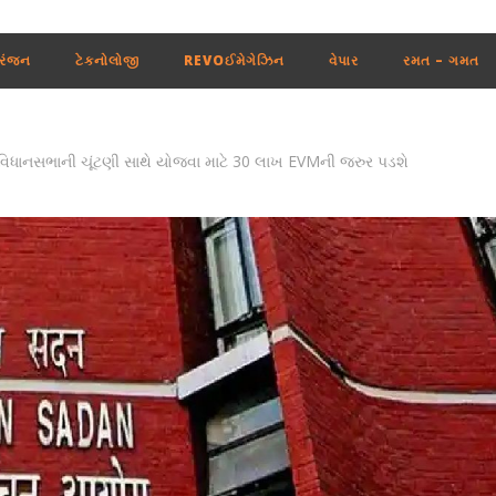
રંજન
ટેકનોલોજી
REVOઈમેગેઝિન
વેપાર
રમત – ગમત
િધાનસભાની ચૂંટણી સાથે યોજવા માટે 30 લાખ EVMની જરુર પડશે