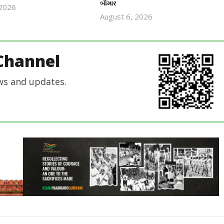
બીમાર
 2026
revoi
August 6, 2026
revoi
editor
editor
Channel
ws and updates.