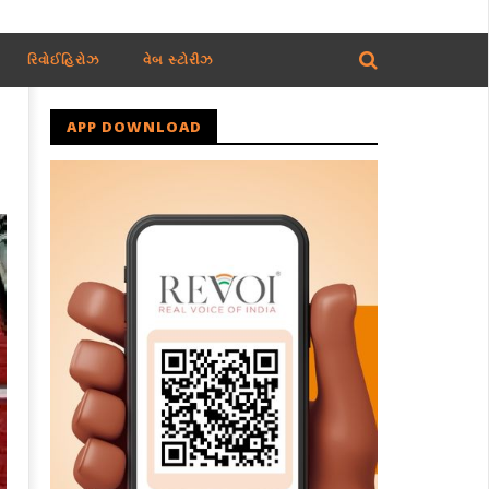
રિવોઈહિરોઝ
વેબ સ્ટોરીઝ
APP DOWNLOAD