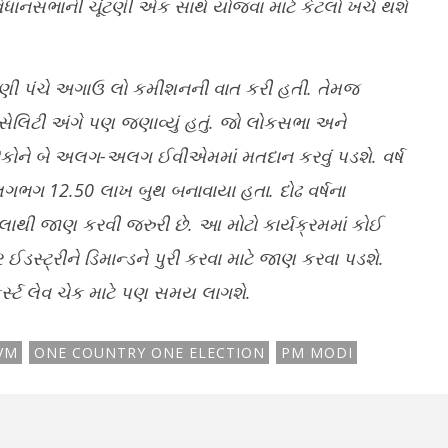
ધાનસભાની ચૂંટણી એક સાથે યોજવા માટે કેટલો ખર્ચ થશે
ૂંટણી પંચે અગાઉ લો કમીશનની વાત કરી હતી. તેમજ
સેલિટી અંગે પણ જણાવ્યું હતું. જો લોકસભા અને
કોને બે અલગ-અલગ ઈવીએમમાં મતદાન કરવું પડશે. વર્ષ
ં લગભગ
12.50
લાખ બુથ બનાવાયા હતા. દોઢ વર્ષના
થી જાણ કરવી જરુરી છે. આ મોટો કાર્યક્રમમાં કોઈ
 ઈડસ્ટ્રીને ડિમાન્ડને પુરી કરવા માટે જાણ કરવા પડશે.
ર્સ્ટ લેવ ચેક માટે પણ સમય લાગશે.
VM
ONE COUNTRY ONE ELECTION
PM MODI