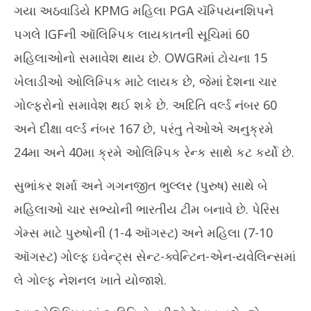
ગયા અઠવાડિયે KPMG મહિલા PGA ચૅમ્પિયનશિપને
પેરિસ ઓલિમ્પિકઃ ભારતીય ગોલ્ફર અદિતિ અશોક અને દીક્ષા ડાગર
ચોમ
પગલે IGFની ઑલિમ્પિક લાયકાતની સૂચિમાં 60
ક્વોલિફાય થયા
Ju
June
25
મહિલાઓનો સમાવેશ થાય છે. OWGRમાં ટોચના 15
25,
20
ખેલાડીઓ ઓલિમ્પિક માટે લાયક છે, જેમાં દેશના ચાર
2024
ગોલ્ફરોનો સમાવેશ થઈ શકે છે. અદિતિ વર્લ્ડ નંબર 60
અને દીક્ષા વર્લ્ડ નંબર 167 છે, પરંતુ તેઓએ અનુક્રમે
24મા અને 40મા ક્રમે ઓલિમ્પિક રેન્ક સાથે કટ કર્યો છે.
સુભાંકર શર્મા અને ગગનજીત ભુલ્લર (પુરુષ) સાથે બે
મહિલાઓ ચાર સભ્યોની ભારતીય ટીમ બનાવે છે. પેરિસ
ગેમ્સ માટે પુરુષોની (1-4 ઑગસ્ટ) અને મહિલા (7-10
ઑગસ્ટ) ગોલ્ફ ઇવેન્ટ્સ સેન્ટ-ક્વેન્ટિન-એન-યવેલિન્સમાં
લે ગોલ્ફ નેશનલ ખાતે યોજાશે.