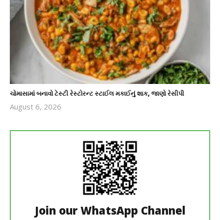
ચોમાસામાં બનાવો ટેસ્ટી રેસ્ટોરન્ટ સ્ટાઈલ મકાઈનું શાક, જાણો રેસીપી
August 6, 2026
revoi
editor
Join our WhatsApp Channel