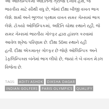
આ ઓલિમ્પિકમાં અદિતિનો ત્રીજો દેખાવ હશે, જે
ભારતીય માટે સૌથી વધુ છે, જેમાં દીક્ષા બીજી વખત ભાગ
લેશે. શર્મા અને ભુલ્લર પ્રથમ વખત સમર ગેમ્સમાં ભાગ
લેશે. ટોક્યો ઓલિમ્પિકમાં, અદિતિ ચોથા સ્થાને રહી, જે
સમર ગેમ્સમાં ભારતીય ગોલ્ફર દ્વારા હાંસલ કરવામાં
આવેલ શ્રેષ્ઠ પરિણામ છે. દીક્ષા 50મા સ્થાને રહી
હતી. દીક્ષા એકમાત્ર ગોલ્ફર છે જેણે ઓલિમ્પિક અને
ડેફલિમ્પિક્સ બંનેમાં ભાગ લીધો છે, જ્યાં તે બે વખત મેડલ
વિજેતા છે.
TAGS:
ADITI ASHOK
DIKSHA DAGAR
INDIAN GOLFERS
PARIS OLYMPICS
QUALIFY