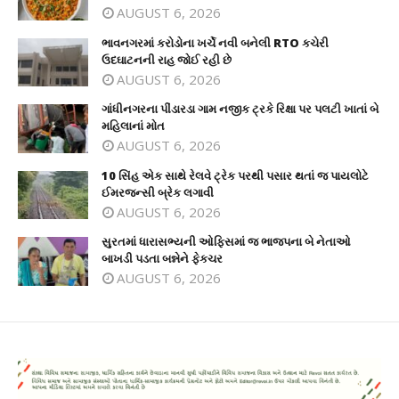
AUGUST 6, 2026
ભાવનગરમાં કરોડોના ખર્ચે નવી બનેલી RTO કચેરી
ઉદઘાટનની રાહ જોઈ રહી છે
AUGUST 6, 2026
ગાંધીનગરના પીંડારડા ગામ નજીક ટ્રકે રિક્ષા પર પલટી ખાતાં બે
મહિલાનાં મોત
AUGUST 6, 2026
10 સિંહ એક સાથે રેલવે ટ્રેક પરથી પસાર થતાં જ પાયલોટે
ઈમરજન્સી બ્રેક લગાવી
AUGUST 6, 2026
સુરતમાં ધારાસભ્યની ઓફિસમાં જ ભાજપના બે નેતાઓ
બાખડી પડતા બન્નેને ફેકચર
AUGUST 6, 2026