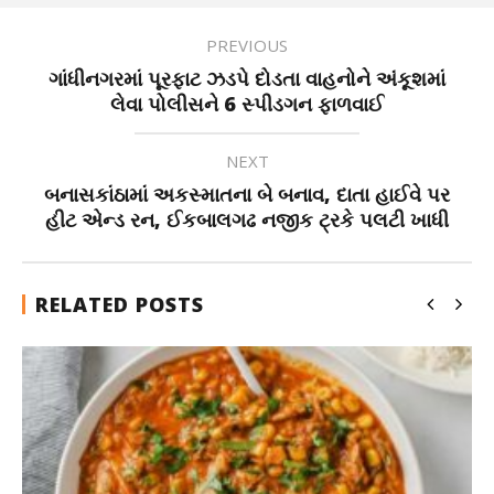
PREVIOUS
ગાંધીનગરમાં પૂરફાટ ઝડપે દોડતા વાહનોને અંકૂશમાં
લેવા પોલીસને 6 સ્પીડગન ફાળવાઈ
NEXT
બનાસકાંઠામાં અકસ્માતના બે બનાવ, દાતા હાઈવે પર
હીટ એન્ડ રન, ઈકબાલગઢ નજીક ટ્રકે પલટી ખાધી
RELATED POSTS