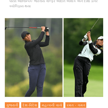
પેરિસ ઓલિમ્પિકઃ ભારતીય ગોલ્ફર અદિતિ અશોક અને દીક્ષા ડાગર
ક્વોલિફાય થયા
ગુજરાતી
દેશ-વિદેશ
મહત્વની વાતો
રમત - ગમત