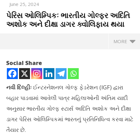
June 25, 2024
પેરિસ ઓલિમ્પિકઃ ભારતીય ગોલ્ફર અદિતિ
અશોક અને દીક્ષા ડાગર ક્વોલિફાય થયા
MORE
Social Share
નવી દિલ્હીઃ
ઈન્ટરનેશનલ ગોલ્ફ ફેડરેશન (IGF) દ્વારા
બહાર પાડવામાં આવેલી પાત્ર મહિલાઓની અંતિમ યાદી
અનુસાર ભારતીય ગોલ્ફ સ્ટાર્સ અદિતિ અશોક અને દીક્ષા
ડાગર પેરિસ ઓલિમ્પિકમાં ભારતનું પ્રતિનિધિત્વ કરવા માટે
તૈયાર છે.
NOW VIEWING