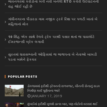
ભાવનગરમાં કરોડોના ખર્ચે નવી બનેલી RTO કચેરી ઉદઘાટનની
રાહ જોઈ રહી છે
ગાંધીનગરના પીંડારડા ગામ નજીક ટ્રકે રિક્ષા પર પલટી ખાતાં બે
મહિલાનાં મોત
10 સિંહ એક સાથે રેલવે ટ્રેક પરથી પસાર થતાં જ પાયલોટે
ઈમરજન્સી બ્રેક લગાવી
સુરતમાં ધારાસભ્યની ઓફિસમાં જ ભાજપના બે નેતાઓ બાખડી
પડતા બન્નેને ફેકચર
POPULAR POSTS
ડોકલામમાં ફરીથી ડ્રેગનનો સળવળાટ, ચીનની સેનાનું સડક
નિર્માણ કાર્ય પૂર્ણતાના આરે
JANUARY 17, 2019
મુંબઈમાં ફરીથી ખુલશે ડાન્સ બાર, પણ નોટોનો વરસાદ થઈ