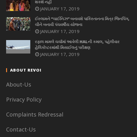
શકશે નહીં
JANUARY 17, 2019
ઈસ્લામને “ચાઈનિઝ” બનાવશે પાકિસ્તાનના મિત્ર જિનપિંગ,
ચીને બનાવી પંચવર્ષીય યોજના
JANUARY 17, 2019
રફાલ મામલે ચર્ચામાં આવેલી HALની કમાલ, પહેલીવાર
હેલિકોપ્ટરમાંથી મિસાઈલનું પરીક્ષણ
JANUARY 17, 2019
ABOUT REVOI
About-Us
Privacy Policy
Complaints Redressal
Contact-Us