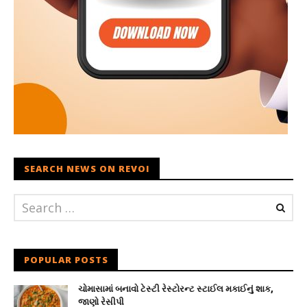
SEARCH NEWS ON REVOI
POPULAR POSTS
ચોમાસામાં બનાવો ટેસ્ટી રેસ્ટોરન્ટ સ્ટાઈલ મકાઈનું શાક,
જાણો રેસીપી