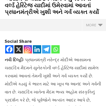
વર્લ્ડ હેરિટેજ યાદીમાં ઉમેરવામાં આવતાં
પ્રધાનમંત્રીએ ખુશી અને ગર્વ વ્યક્ત કર્યો
MORE
Social Share
નવી દિલ્હીઃ
પ્રધાનમંત્રી નરેન્દ્ર મોદીએ આસામના
ચરાઈદેવ મૈદમને યુનેસ્કોની વર્લ્ડ હેરિટેજ યાદીમાં સામેલ
કરવામાં આવતાં તેમની ખુશી અને ગર્વ વ્યક્ત કર્યો છે.
મોદીએ કહ્યું કે ભારત માટે આ ખૂબ જ આનંદ અને ગર્વની
વાત છે. ચરાઈદેવ ખાતેના મૈદમ ભવ્ય અહોમ સંસ્કૃતિનું
NOW VIEWING
પ્રદર્શન કરે છે, જે પૂર્વજોને અત્યંત આદર આપે છે,