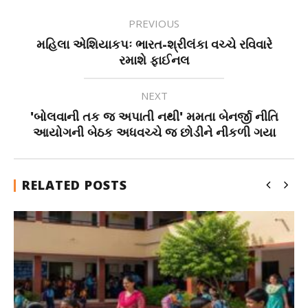
PREVIOUS
મહિલા એશિયાકપઃ ભારત-શ્રીલંકા વચ્ચે રવિવારે
રમાશે ફાઈનલ
NEXT
'બોલવાની તક જ અપાતી નથી' મમતા બેનર્જી નીતિ
આયોગની બેઠક અધવચ્ચે જ છોડીને નીકળી ગયા
RELATED POSTS