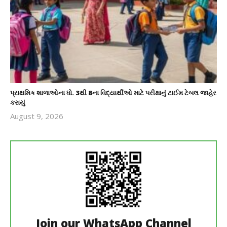
પ્રાથમિક શાળાઓના ધો. 3થી 8ના વિદ્યાર્થીઓ માટે પરીક્ષાનું ટાઈમ ટેબલ જાહેર
કરાયું
August 9, 2026
revoi
editor
Join our WhatsApp Channel