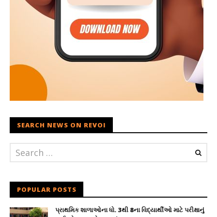
SEARCH NEWS ON REVOI
POPULAR POSTS
પ્રાથમિક શાળાઓના ધો. 3થી 8ના વિદ્યાર્થીઓ માટે પરીક્ષાનું