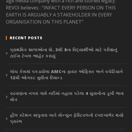
age media company with a rich and storied legacy.
REVOI believes : “INFACT EVERY PERSON ON THIS
EARTH IS ARGUABLY A STAKEHOLDER IN EVERY
ORGANISATION ON THIS PLANET”
RECENT POSTS
પ્રાથમિક શાળાઓના ધો. 3થી 8ના વિદ્યાર્થીઓ માટે પરીક્ષાનું
ટાઈમ ટેબલ જાહેર કરાયું
લાંચ કેસમાં પકડાયેલા AMCના ફાયર ઓફિસર અને વચેટિયાને
12મી ઓગસ્ટ સુધીના રિમાન્ડ
વઢવાણના નગરા ગામે નદીમાં નહાવા પડેલા 4 યુવાનોના ડૂબી જતા
મોત
હીલ સ્ટેશન સાપુતારા ખાતે મોન્સુન ફેસ્ટિવલનો દબદબાભેર થયો
પ્રારંભ