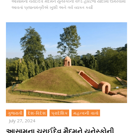
આસામના ચરાઈદેવ મૈદમને યુનેસ્કોની વર્લ્ડ હેરિટેજ યાદીમાં ઉમેરવામાં
આવતાં પ્રધાનમંત્રીએ ખુશી અને ગર્વ વ્યક્ત કર્યો
ગુજરાતી
દેશ-વિદેશ
પ્રાદેશિક
મહત્વની વાતો
July 27, 2024
આસામના ચરાઈદેવ મૈદમને યુનેસ્કોની