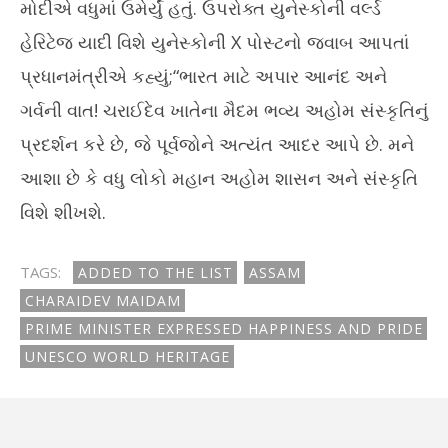
આસામના ચરાઈદેવ મૈદમને યુનેસ્કોની વર્લ્ડ હેરિટેજ યાદીમાં ઉમેરવામાં
પ્ર
મોદીએ વધુમાં ઉમેર્યું હતું. ઉપરોક્ત યુનેસ્કોની વર્લ્ડ
આવતાં પ્રધાનમંત્રીએ ખુશી અને ગર્વ વ્યક્ત કર્યો
ટેબ
હેરિટેજ યાદી વિશે યુનેસ્કોની X પોસ્ટનો જવાબ આપતાં
July
Jul
27,
27
પ્રધાનમંત્રીએ કહ્યું;“ભારત માટે અપાર આનંદ અને
2024
20
ગર્વની વાત! ચરાઈદેવ ખાતેના મૈદમ ભવ્ય અહોમ સંસ્કૃતિનું
પ્રદર્શન કરે છે, જે પૂર્વજોને અત્યંત આદર આપે છે. મને
આશા છે કે વધુ લોકો મહાન અહોમ શાસન અને સંસ્કૃતિ
વિશે શીખશે.
TAGS:
ADDED TO THE LIST
ASSAM
CHARAIDEV MAIDAM
PRIME MINISTER EXPRESSED HAPPINESS AND PRIDE
UNESCO WORLD HERITAGE