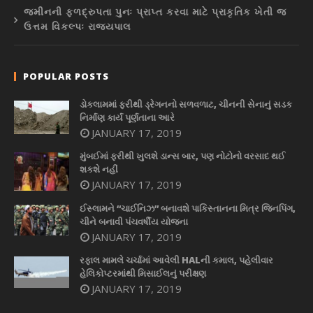
જમીનની ફળદ્રુપતા પુનઃ પ્રાપ્ત કરવા માટે પ્રાકૃતિક ખેતી જ
ઉત્તમ વિકલ્પઃ રાજ્યપાલ
POPULAR POSTS
ડોકલામમાં ફરીથી ડ્રેગનનો સળવળાટ, ચીનની સેનાનું સડક
નિર્માણ કાર્ય પૂર્ણતાના આરે
JANUARY 17, 2019
મુંબઈમાં ફરીથી ખુલશે ડાન્સ બાર, પણ નોટોનો વરસાદ થઈ
શકશે નહીં
JANUARY 17, 2019
ઈસ્લામને “ચાઈનિઝ” બનાવશે પાકિસ્તાનના મિત્ર જિનપિંગ,
ચીને બનાવી પંચવર્ષીય યોજના
JANUARY 17, 2019
રફાલ મામલે ચર્ચામાં આવેલી HALની કમાલ, પહેલીવાર
હેલિકોપ્ટરમાંથી મિસાઈલનું પરીક્ષણ
JANUARY 17, 2019