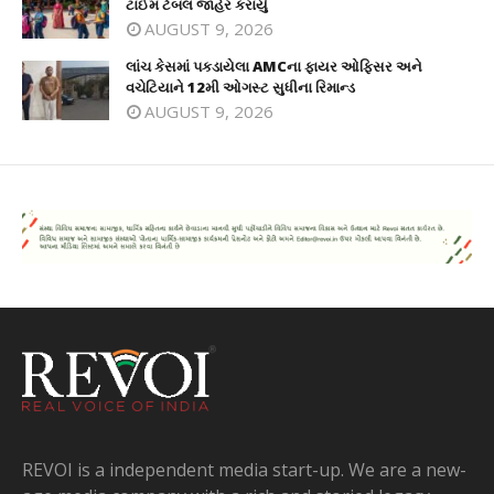
ટાઈમ ટેબલ જાહેર કરાયું
AUGUST 9, 2026
લાંચ કેસમાં પકડાયેલા AMCના ફાયર ઓફિસર અને
વચેટિયાને 12મી ઓગસ્ટ સુધીના રિમાન્ડ
AUGUST 9, 2026
REVOI is a independent media start-up. We are a new-