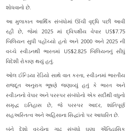
શોધવાનો છે.
આ મુલાકાત આર્થિક સંબંધોમાં ઊંચી વૃદ્ધિ પછી આવી
રહી છે, જેમાં 2025 માં દ્વિપક્ષીય વેપાર US$7.75
બિલિયન સુધી પહોંચ્યો હતો અને 2000 અને 2025 ની
વચ્ચે સ્વીડનથી ભારતમાં US$2.825 બિલિયનનું સીધું
વિદેશી રોકાણ થયું હતું.
ઓલ ઈન્ડિયા રેડિયો સાથે વાત કરતા, સ્વીડનમાં ભારતીય
રાજદૂત અનુરાગ ભૂષણે જણાવ્યું હતું કે ભારત અને
સ્વીડનનો વેપાર અને પરસ્પર સંબંધોનો એક સદીથી વધુનો
સમૃદ્ધ ઇતિહાસ છે, જે પરસ્પર આદર, શાંતિપૂર્ણ
સહઅસ્તિત્વ અને અહિંસાના સિદ્ધાંતો પર આધારિત છે.
બંને દેશો વચ્ચેના ગાઢ સંબંધો ઘણા ઐતિહાસિક