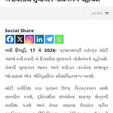
MORE
Social Share
નવી દિલ્હી, 17 મે 2026:
પ્રધાનમંત્રી નરેન્દ્ર મોદી
આજે સ્વીડનની બે દિવસીય મુલાકાતે ગોથેનબર્ગ પહોંચશે.
તેમની મુલાકાત ભારત અને સ્વીડન વચ્ચેના મજબૂત
જોડાણમાં એક ઐતિહાસિક સીમાચિહ્નરૂપ બનશે.
મોદી સ્વીડિશ વડા પ્રધાન ઉલ્ફ ક્રિસ્ટરસન સાથે
NOW VIEWING
વાતચીત કરશે, દ્વિપક્ષીય સંબંધોના સમગ્ર ક્ષેત્રની
પ્રધાનમંત્રી નરેન્દ્ર મોદી આજે સ્વીડનની બે દિવસીય મુલાકાતે
પ્ર
સમીક્ષા કરશે અને વેપાર વધારવા ઉપરાંત ગ્રીન
ગોથેનબર્ગ પહોંચશે
ટેબ
May
Ma