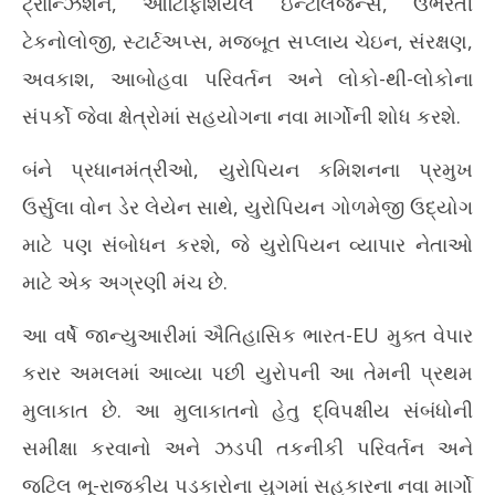
ટ્રાન્ઝિશન, આર્ટિફિશિયલ ઇન્ટેલિજન્સ, ઉભરતી
17,
17
ટેકનોલોજી, સ્ટાર્ટઅપ્સ, મજબૂત સપ્લાય ચેઇન, સંરક્ષણ,
2026
20
અવકાશ, આબોહવા પરિવર્તન અને લોકો-થી-લોકોના
સંપર્કો જેવા ક્ષેત્રોમાં સહયોગના નવા માર્ગોની શોધ કરશે.
બંને પ્રધાનમંત્રીઓ, યુરોપિયન કમિશનના પ્રમુખ
ઉર્સુલા વોન ડેર લેયેન સાથે, યુરોપિયન ગોળમેજી ઉદ્યોગ
માટે પણ સંબોધન કરશે, જે યુરોપિયન વ્યાપાર નેતાઓ
માટે એક અગ્રણી મંચ છે.
આ વર્ષે જાન્યુઆરીમાં ઐતિહાસિક ભારત-EU મુક્ત વેપાર
કરાર અમલમાં આવ્યા પછી યુરોપની આ તેમની પ્રથમ
મુલાકાત છે. આ મુલાકાતનો હેતુ દ્વિપક્ષીય સંબંધોની
સમીક્ષા કરવાનો અને ઝડપી તકનીકી પરિવર્તન અને
જટિલ ભૂ-રાજકીય પડકારોના યુગમાં સહકારના નવા માર્ગો