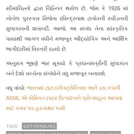
સીમાચિહ્નો દ્વારા ચિહ્નિત થયેલ છે, જેમ કે 1926 માં
નોબેલ પુરસ્કાર વિજેતા રવિન્દ્રનાથ ટાગોરની સ્વીડનની
મુલાકાતની શતાબ્દી. આજે, આ સંબંધ તેના સાંસ્કૃતિક
પાયાથી આગળ વધીને મજબૂત ઔદ્યોગિક અને આર્થિક
ભાગીદારીમાં વિસ્તરી રહ્યો છે.
અનુરાગ ભૂષણે ભાર મૂક્યો કે પ્રધાનમંત્રીની મુલાકાત
બંને દેશો વચ્ચેના સંબંધોને વધુ મજબૂત બનાવશે.
વધુ વાંચો:
ભારતમાં ટાટા ઇલેક્ટ્રોનિક્સ અને ડચ કંપની
ASML એ સેમિકન્ડક્ટર ઉત્પાદનને પ્રોત્સાહન આપવા
માટે કરાર પર હસ્તાક્ષર કર્યા
TAGS:
GOTHENBURG