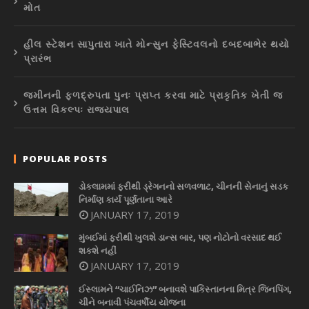
મોત
હીલ સ્ટેશન સાપુતારા ખાતે મોન્સુન ફેસ્ટિવલનો દબદબાભેર થયો
પ્રારંભ
જમીનની ફળદ્રુપતા પુનઃ પ્રાપ્ત કરવા માટે પ્રાકૃતિક ખેતી જ
ઉત્તમ વિકલ્પઃ રાજ્યપાલ
POPULAR POSTS
ડોકલામમાં ફરીથી ડ્રેગનનો સળવળાટ, ચીનની સેનાનું સડક
નિર્માણ કાર્ય પૂર્ણતાના આરે
JANUARY 17, 2019
મુંબઈમાં ફરીથી ખુલશે ડાન્સ બાર, પણ નોટોનો વરસાદ થઈ
શકશે નહીં
JANUARY 17, 2019
ઈસ્લામને “ચાઈનિઝ” બનાવશે પાકિસ્તાનના મિત્ર જિનપિંગ,
ચીને બનાવી પંચવર્ષીય યોજના