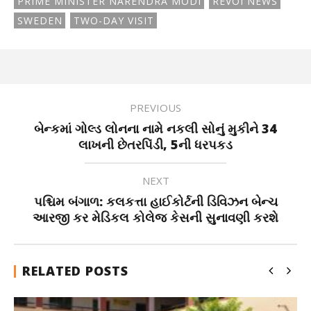
PRIME MINISTER NARENDRA MODI
REVOI NEWS
SWEDEN
TWO-DAY VISIT
PREVIOUS
બેન્કમાં ગોલ્ડ લોનના નામે નકલી સોનું મુકીને 34
લાખની છેતરપિંડી, 5ની ધરપકડ
NEXT
પશ્ચિમ બંગાળ: કલકત્તા હાઈકોર્ટની ડિવિઝન બેન્ચ
આરજી કર મેડિકલ કોલેજ કેસની સુનાવણી કરશે
RELATED POSTS