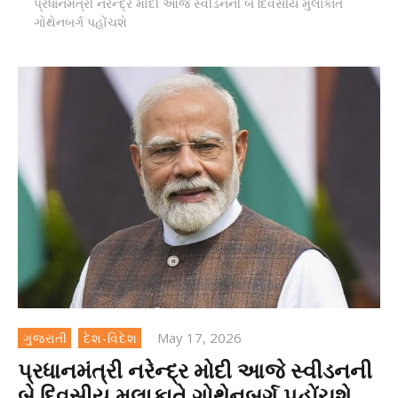
પ્રધાનમંત્રી નરેન્દ્ર મોદી આજે સ્વીડનની બે દિવસીય મુલાકાતે
ગોથેનબર્ગ પહોંચશે
May 17, 2026
ગુજરાતી
દેશ-વિદેશ
પ્રધાનમંત્રી નરેન્દ્ર મોદી આજે સ્વીડનની
બે દિવસીય મુલાકાતે ગોથેનબર્ગ પહોંચશે