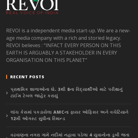
REVOI is a independent media start-up. We are a new-
age media company with a rich and storied legacy.
REVOI believes : “INFACT EVERY PERSON ON THIS
EARTH IS ARGUABLY A STAKEHOLDER IN EVERY
ORGANISATION ON THIS PLANET”
RECENT POSTS
પ્રાથમિક શાળાઓના ધો. 3થી 8ના વિદ્યાર્થીઓ માટે પરીક્ષાનું
ટાઈમ ટેબલ જાહેર કરાયું
લાંચ કેસમાં પકડાયેલા AMCના ફાયર ઓફિસર અને વચેટિયાને
12મી ઓગસ્ટ સુધીના રિમાન્ડ
વઢવાણના નગરા ગામે નદીમાં નહાવા પડેલા 4 યુવાનોના ડૂબી જતા