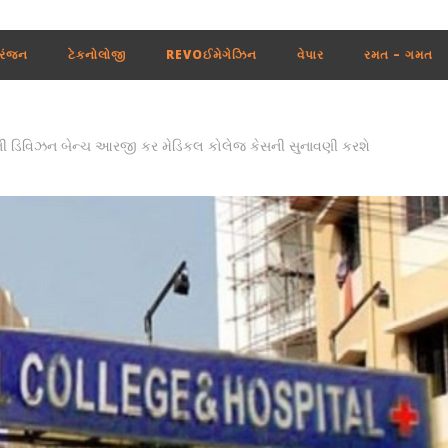
રંજન
ટેકનોલોજી
REVOઈમેગેઝિન
વેપાર
રમત – ગમત
્ટની ડિવિઝન બેન્ચ આરજી કર મેડિકલ કોલેજ કેસની સુનાવણી કરશે