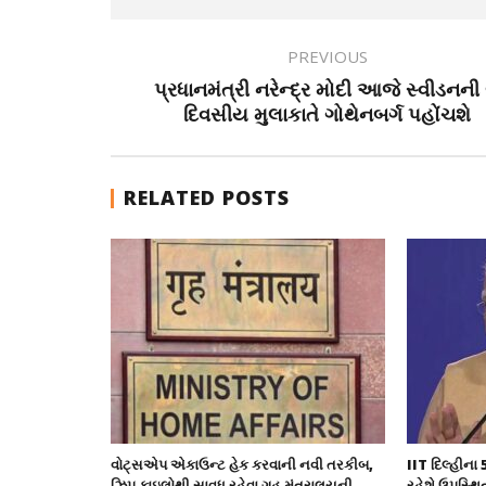
PREVIOUS
પ્રધાનમંત્રી નરેન્દ્ર મોદી આજે સ્વીડનની 
દિવસીય મુલાકાતે ગોથેનબર્ગ પહોંચશે
RELATED POSTS
વોટ્સએપ એકાઉન્ટ હેક કરવાની નવી તરકીબ,
IIT દિલ્હીના 
ઝિપ ફાઇલોથી સાવધ રહેવા ગૃહ મંત્રાલયની
રહેશે ઉપસ્થિ