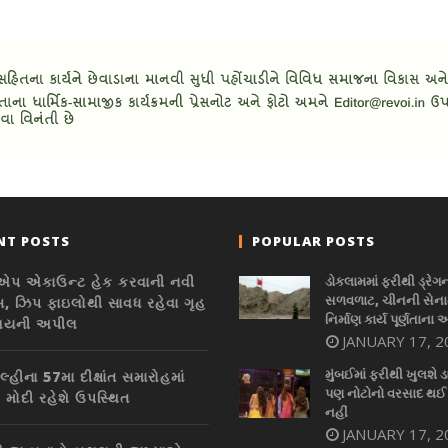
NT POSTS
POPULAR POSTS
એપ એકાઉન્ટ હેક કરવાની નવી
ડોકલામમાં ફરીથી ડ્રેગ
સળવળાટ, ચીનની સેનાન
, ઝિપ ફાઇલોથી સાવધ રહેવા ગૃહ
નિર્માણ કાર્ય પૂર્ણતાના 
ાલયની અપીલ
JANUARY 17, 2
મુંબઈમાં ફરીથી ખુલશે ડ
લ્હીના 57મા દીક્ષાંત સમારોહમાં
પણ નોટોનો વરસાદ થઈ
મોદી રહેશે ઉપસ્થિત
નહીં
JANUARY 17, 2