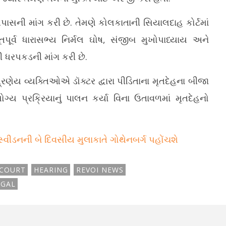
સની માંગ કરી છે. તેમણે કોલકાતાની સિયાલદાહ કોર્ટમાં
તપૂર્વ ધારાસભ્ય નિર્મલ ઘોષ, સંજીબ મુખોપાધ્યાય અને
ી ધરપકડની માંગ કરી છે.
્રણેય વ્યક્તિઓએ ડૉક્ટર દ્વારા પીડિતાના મૃતદેહના બીજા
ગ્ય પ્રક્રિયાનું પાલન કર્યા વિના ઉતાવળમાં મૃતદેહનો
 સ્વીડનની બે દિવસીય મુલાકાતે ગોથેનબર્ગ પહોંચશે
 COURT
HEARING
REVOI NEWS
NGAL