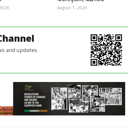
 2026
August 7, 2026
revoi
revoi
editor
editor
Channel
ws and updates.