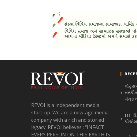
RECE
વોટ્સ
તરકીબ
મંત્ર
REVOI is a independent media
start-up. We are a new-age media
IIT દિ
company with a rich and storied
પીએમ 
legacy. REVOI believes : “INFACT
EVERY PERSON ON THIS EARTH IS