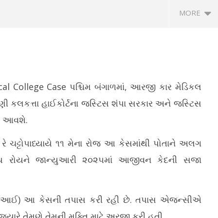
MORE
cal College Case
પશ્ચિમ બંગાળમાં, આરજી કાર મેડિકલ
ણી કલકત્તા હાઈકોર્ટના જસ્ટિસ શંપા સરકાર અને જસ્ટિસ
ાં આવશે.
કાઉન્ટ હેક કરવાની નવી
IIT દિલ્હીના 57મા દીક્ષાંત સમારોહમાં પીએમ
હવ
પ ફાઇલોથી સાવધ રહેવા ગૃહ
મોદી રહેશે ઉપસ્થિત
ગા
ે ચટ્ટોપાધ્યાયે ૧૧ મેના રોજ આ કેસમાંથી પોતાને અલગ
ની અપીલ
May
M
જય રોયને જાન્યુઆરી ૨૦૨૫માં આજીવન કેદની સજા
17,
1
2026
2
(સીબીઆઈ) આ કેસની તપાસ કરી રહી છે. તપાસ એજન્સીએ
 જ્યારે તેમણે તેમની મુક્તિ માટે અરજી કરી હતી.