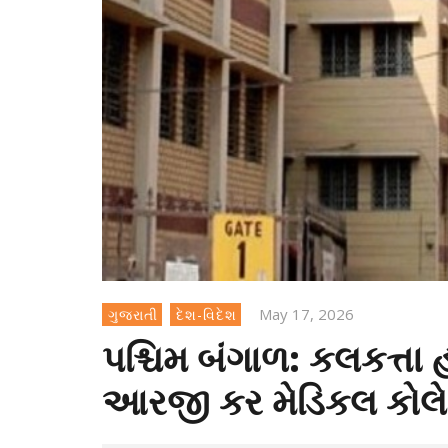
May 17, 2026
ગુજરાતી
દેશ-વિદેશ
પશ્ચિમ બંગાળ: કલકત્તા 
આરજી કર મેડિકલ કોલે