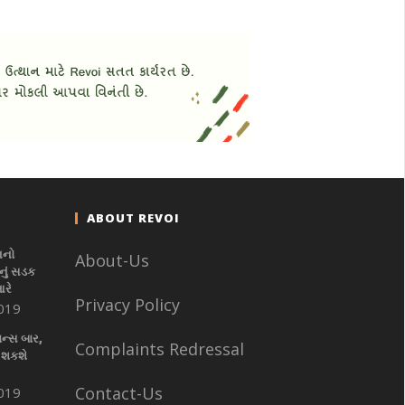
ABOUT REVOI
નનો
About-Us
ું સડક
આરે
Privacy Policy
019
ાન્સ બાર,
Complaints Redressal
 શકશે
Contact-Us
019