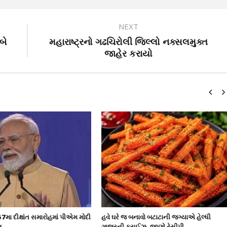
NEXT
બે
મહારાષ્ટ્રનો ગઢચિરોલી જિલ્લો નક્સલમુક્ત
જાહેર કરાયો
57મા દીક્ષાંત સમારોહમાં પીએમ મોદી
હવે ઘરે જ બનાવો બટાટાની જગ્યાએ હેલ્ધી
ત
ગાજરની ફ્રાઈઝ, જાણો રેસીપી