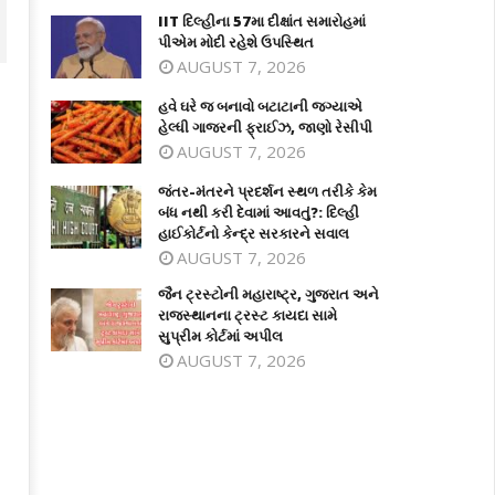
IIT દિલ્હીના 57મા દીક્ષાંત સમારોહમાં
પીએમ મોદી રહેશે ઉપસ્થિત
AUGUST 7, 2026
હવે ઘરે જ બનાવો બટાટાની જગ્યાએ
હેલ્ધી ગાજરની ફ્રાઈઝ, જાણો રેસીપી
AUGUST 7, 2026
જંતર-મંતરને પ્રદર્શન સ્થળ તરીકે કેમ
બંધ નથી કરી દેવામાં આવતું?: દિલ્હી
હાઈકોર્ટનો કેન્દ્ર સરકારને સવાલ
AUGUST 7, 2026
જૈન ટ્રસ્ટોની મહારાષ્ટ્ર, ગુજરાત અને
ે ઘરે જ બનાવો બટાટાની જગ્યાએ હેલ્ધી
જંતર-મંતરને પ્રદર્શન સ્થળ તરીકે કેમ બં
રાજસ્થાનના ટ્રસ્ટ કાયદા સામે
જરની ફ્રાઈઝ, જાણો રેસીપી
નથી કરી દેવામાં આવતું?: દિલ્હી હાઈકોર્ટન
સુપ્રીમ કોર્ટમાં અપીલ
કેન્દ્ર સરકારને સવાલ
ay
AUGUST 7, 2026
May
7,
17,
026
2026