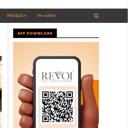
રિવોઈહિરોઝ
વેબ સ્ટોરીઝ
APP DOWNLOAD