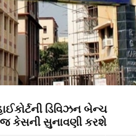
હાઈકોર્ટની ડિવિઝન બેન્ચ
જ કેસની સુનાવણી કરશે