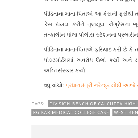
પીડિતાના માતા-પિતાએ આ કેસની ફરીથી તપા
કેસ દાખલ કરીને તૃણમૂલ કોંગ્રેસના ભૂ
તત્કાલીન ઘોલા પોલીસ સ્ટેશનના પ્રભારીન
પીડિતાના માતા-પિતાએ ફરિયાદ કરી છે કે ત
પોસ્ટમોર્ટમમાં અવરોધ ઉભો કર્યો અને યો
અગ્નિસંસ્કાર કર્યો.
વધુ વાંચો:
પ્રધાનમંત્રી નરેન્દ્ર મોદી આજે
TAGS:
DIVISION BENCH OF CALCUTTA HIGH
RG KAR MEDICAL COLLEGE CASE
WEST BE