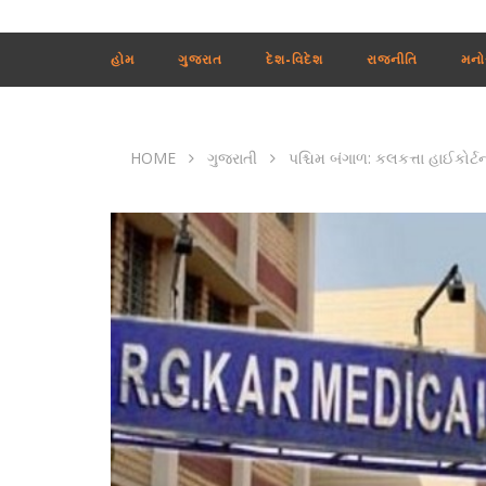
હોમ
ગુજરાત
દેશ-વિદેશ
રાજનીતિ
મનો
HOME
ગુજરાતી
પશ્ચિમ બંગાળ: કલકત્તા હાઈકોર