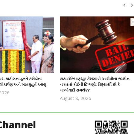
ર. પાટીલના હસ્તે કરોડોના
ટાટા ઈન્સ્ટિટ્યૂટ કેસમાં બે આરોપીના જામીન
લોકાર્પણ અને ખાતમુહૂર્ત કરાયું
નકારતાં કોર્ટની ટિપ્પણીઃ વિદ્યાર્થી છો કે
માઓવાદી સમર્થક?
 2026
revoi
August 8, 2026
revoi
editor
editor
Channel