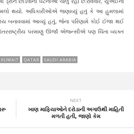
માં ડ્રોન છોડવાની ઘટનાઓ ચાલુ રહી છે.રવિવારે, યુએઈના
હુમલો થયો. અધિકારીઓએ જણાવ્યું હતું કે આ હુમલામાં
્ષ્ય બનાવવામાં આવ્યું હતું, જેના પરિણામે કોઈ ઈજા થઈ
આંતરરાષ્ટ્રીય પરમાણુ ઊર્જા એજન્સીએ પણ ચિંતા વ્યક્ત
KUWAIT
QATAR
SAUDI ARABIA
NEXT
શરૂ
ખાણ માફિયાઓને દરોડાની અગાઉથી માહિતી
મળતી હતી, જાણો કેમ