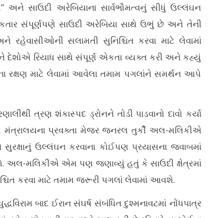
18,
1
અને સાઉદી અરેબિયાના સાર્વભૌમત્વનું સીધું ઉલ્લંઘન
2026
2
કે કતાર સંપૂર્ણપણે સાઉદી અરેબિયા સાથે ઉભું છે અને તેની
 અને રહેવાસીઓની સલામતી સુનિશ્ચિત કરવા માટે લેવામાં
 દેશોએ રિયાધ સાથે સંપૂર્ણ એકતા વ્યક્ત કરી અને કહ્યું
ા રક્ષણ માટે લેવામાં આવેલા તમામ પગલાંને સમર્થન આપે
ાલીથી ત્રણ શંકાસ્પદ ડ્રોનને તોડી પાડવાનો દાવો કર્યા
ષણ મંત્રાલયના પ્રવક્તા મેજર જનરલ તુર્કી અલ-મલિકીએ
અને સુરક્ષાનું ઉલ્લંઘન કરવાના કોઈપણ પ્રયાસના જવાબમાં
 અલ-મલિકીએ એમ પણ જણાવ્યું હતું કે સાઉદી ક્ષેત્રમાં
ચિત કરવા માટે તમામ જરૂરી પગલાં લેવામાં આવશે.
ધવિરામ બાદ ઈરાન સંઘર્ષ સંબંધિત દુશ્મનાવટમાં નોંધપાત્ર