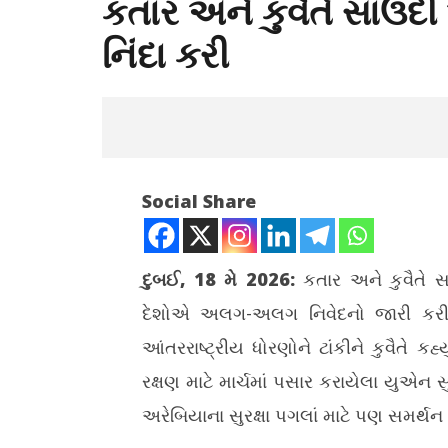
કતાર અને કુવૈતે સાઉદ
નિંદા કરી
Social Share
દુબઈ, 18 મે 2026:
કતાર અને કુવૈતે સ
દેશોએ અલગ-અલગ નિવેદનો જારી કરીને 
NOW VIEWING
આંતરરાષ્ટ્રીય ધોરણોને ટાંકીને કુવૈતે 
કતાર અને કુવૈતે સાઉદી અરેબિયા પર ડ્રોન
સોશિયલ મીડ
રક્ષણ માટે માર્ચમાં પસાર કરાયેલા યુએન સુ
હુમલાઓની નિંદા કરી
સરળ નહીં, 
અરેબિયાના સુરક્ષા પગલાં માટે પણ સમર્થન વ્
May
May
18,
18,