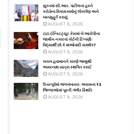
સુરતમાં સી.આર. પાટીલના હસ્તે
કરોડોના વિકાસકામોનું લોકાર્પણ અને
ખાતમુહૂર્ત કરાયું
AUGUST 8, 2026
ટાટા ઈન્સ્ટિટ્યૂટ કેસમાં બે આરોપીના
જામીન નકારતાં કોર્ટની ટિપ્પણીઃ
વિદ્યાર્થી છો કે માઓવાદી સમર્થક?
AUGUST 8, 2026
ખરાબ હવામાનને કારણે જમ્મુથી
અમરનાથ યાત્રા સ્થગિત કરાઈ
AUGUST 8, 2026
ઉત્તરપૂર્વમાં જળબંબાકાર: અસમના 13
જિલ્લાઓમાં પૂરની ગંભીર સ્થિતિ
AUGUST 8, 2026
ટા ઈન્સ્ટિટ્યૂટ કેસમાં બે આરોપીના
ખરાબ હવામાનને કારણે જમ્મુથી અમરના
મીન નકારતાં કોર્ટની ટિપ્પણીઃ વિદ્યાર્થી
યાત્રા સ્થગિત કરાઈ
 કે માઓવાદી સમર્થક?
May
ay
18,