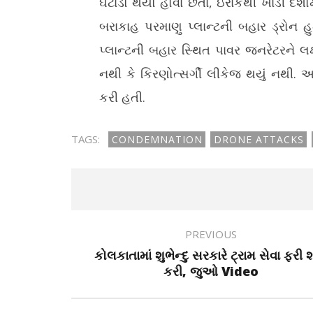
ઘટાડો થયો હોવા છતાં, ઇરાકથી ખાડી દેશો
બરાકાહ પરમાણુ પ્લાન્ટની બહાર ડ્રોન 
પ્લાન્ટની બહાર સ્થિત પાવર જનરેટરને લક
નથી કે કિરણોત્સર્ગી લીકેજ થયું નથી. 
કરી હતી.
TAGS:
CONDEMNATION
DRONE ATTACKS
PREVIOUS
કોલકાતામાં શુભેન્દુ સરકારે ટ્રામ સેવા ફરી 
કરી, જુઓ Video