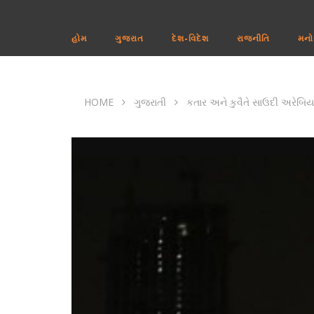
હોમ
ગુજરાત
દેશ-વિદેશ
રાજનીતિ
મનો
HOME
ગુજરાતી
કતાર અને કુવૈતે સાઉદી અરેબિય