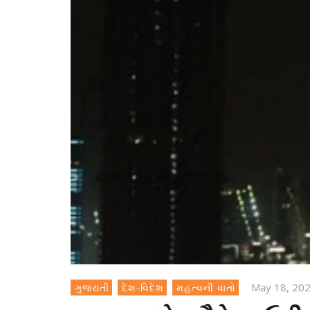
May 18, 20
ગુજરાતી
દેશ-વિદેશ
મહત્વની વાતો