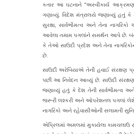
2026
2026
કતાર આ ઘટનાને “અસ્વીકાર્ય આક્રમણ” 
ગણાવ્યું. વિદેશ મંત્રાલયે જણાવ્યું હતું 
સુરક્ષા, સાર્વભૌમત્વ અને તેના નાગરિકો
આવેલા તમામ પગલાંને સમર્થન આપે છે. બંને
કે તેઓ સાઉદી પ્રદેશ અને તેના નાગરિકોન
છે.
સાઉદી અરેબિયાએ તેની હવાઈ સંરક્ષણ પ્રણ
પછી આ નિવેદન આવ્યું છે. સાઉદી સંરક્
જણાવ્યું હતું કે દેશ તેની સાર્વભૌમત્વ 
જરૂરી લશ્કરી અને ઓપરેશનલ પગલાં લેશે.
નાગરિકો અને રહેવાસીઓની સલામતી સુનિશ્
એપ્રિલમાં અમલમાં મુકાયેલા કામચલાઉ યુદ્