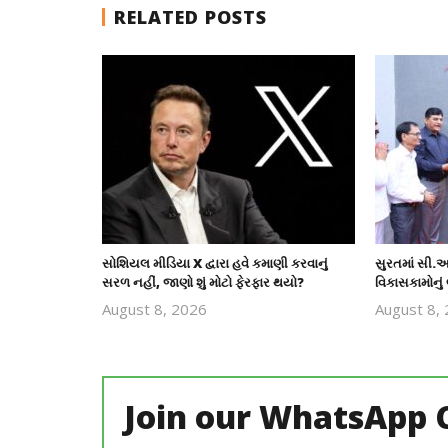
RELATED POSTS
સોશિયલ મીડિયા X દ્વારા હવે કમાણી કરવાનું
સુરતમાં સી.આ
સરળ નહીં, જાણો શું મોટો ફેરફાર થયો?
વિકાસકામોનું 
August 8, 2026
August 8,
revoi
editor
Join our WhatsApp 