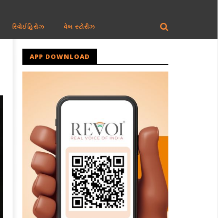
રિવોઈહિરોઝ
વેબ સ્ટોરીઝ
APP DOWNLOAD