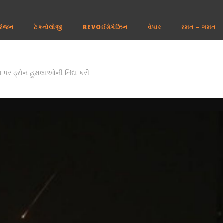
રંજન
ટેકનોલોજી
REVOઈમેગેઝિન
વેપાર
રમત – ગમત
ા પર ડ્રોન હુમલાઓની નિંદા કરી