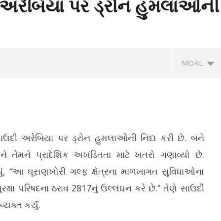
ી અરેબિયા પર ડ્રોન હુમલાઓની
MORE
ાઉદી અરેબિયા પર ડ્રોન હુમલાઓની નિંદા કરી છે. બંને
તેમને પ્રાદેશિક અખંડિતતા માટે ખતરો ગણાવ્યો છે.
કહ્યું, “આ ઘૂસણખોરી ગલ્ફ ક્ષેત્રના માળખાગત સુવિધાઓના
િયા X દ્વારા હવે કમાણી કરવાનું
સુરતમાં સી.આર. પાટીલના હસ્તે કરોડોના
ટા
રક્ષા પરિષદના ઠરાવ 2817નું ઉલ્લંઘન કરે છે.” તેણે સાઉદી
જાણો શું મોટો ફેરફાર થયો?
વિકાસકામોનું લોકાર્પણ અને ખાતમુહૂર્ત
જા
કરાયું
છો
યક્ત કર્યું.
May
M