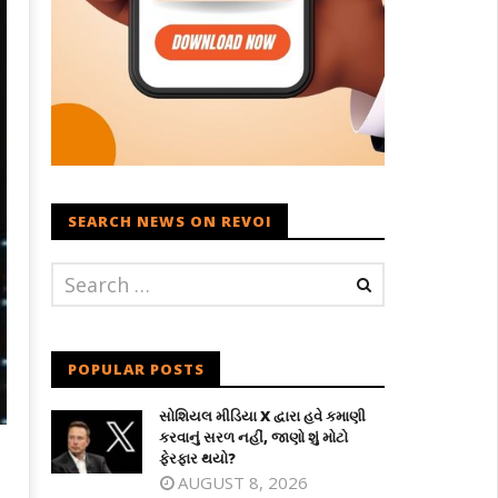
SEARCH NEWS ON REVOI
POPULAR POSTS
સોશિયલ મીડિયા X દ્વારા હવે કમાણી
કરવાનું સરળ નહીં, જાણો શું મોટો
ફેરફાર થયો?
AUGUST 8, 2026