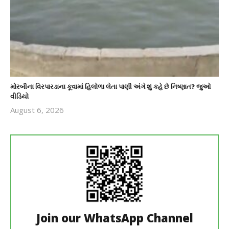
મોરબીના વિરપારડાના કૂવામાં હિલોળા લેતા પાણી અંગે શું કહે છે નિષ્ણાત? જુઓ
વીડિયો
August 6, 2026
revoi
editor
Join our WhatsApp Channel