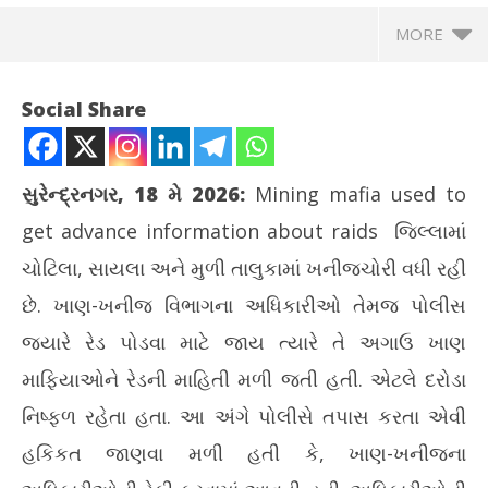
MORE
Social Share
સુરેન્દ્રનગર, 18 મે 2026
:
Mining mafia used to
get advance information about raids
જિલ્લામાં
ચોટિલા, સાયલા અને મુળી તાલુકામાં ખનીજચોરી વધી રહી
છે. ખાણ-ખનીજ વિભાગના અધિકારીઓ તેમજ પોલીસ
જ્યારે રેડ પોડવા માટે જાય ત્યારે તે અગાઉ ખાણ
NOW VIEWING
માફિયાઓને રેડની માહિતી મળી જતી હતી. એટલે દરોડા
ખાણ માફિયાઓને દરોડાની અગાઉથી માહિતી મળતી હતી, જાણો કેમ
મોર
નિષ્ફળ રહેતા હતા. આ અંગે પોલીસે તપાસ કરતા એવી
જુઓ
May
હકિકત જાણવા મળી હતી કે, ખાણ-ખનીજના
Ma
18,
18
2026