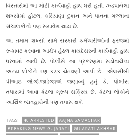
વિસ્તારોમાં આ મોટી કાર્યવાહી હાથ ધરી હતી. ઝડપાયેલા
શખ્સોમાં હોટલ, કરિયાણા દુકાન અને પાનના ગલ્લાના
સંચાલકોનો પણ સમાવેશ થાય છે.
આ તમામ શખ્સો સામે સરકારી કર્મચારીઓની ફરજમાં
રૂકાવટ કરવાના આક્ષેપ હેઠળ કાયદેસરની કાર્યવાહી હાથ
ધરવામાં આવી છે. પોલીસે આ પ્રકરણમાં સંડોવાયેલા
અન્ય લોકોને પણ કડક ચેતવણી આપી છે. એલસીબી
પીઆઇ જે.જે.જાડેજાએ જણાવ્યું હતું કે, પોલીસ
તપાસમાં આવા કેટલા ગ્રૂપ સક્રિય છે, કેટલા લોકોને
આર્થિક વ્યવહારોની પણ તપાસ થશે
TAGS:
40 ARRESTED
AAJNA SAMACHAR
BREAKING NEWS GUJARATI
GUJARATI AKHBAR