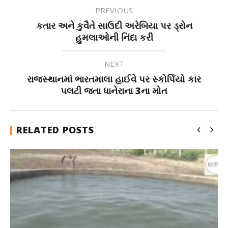
PREVIOUS
કતાર અને કુવૈતે સાઉદી અરેબિયા પર ડ્રોન
હુમલાઓની નિંદા કરી
NEXT
રાજસ્થાનમાં ભારતમાલા હાઈવે પર સ્કોર્પિયો કાર
પલટી જતા ધાનેરાના 3ના મોત
RELATED POSTS