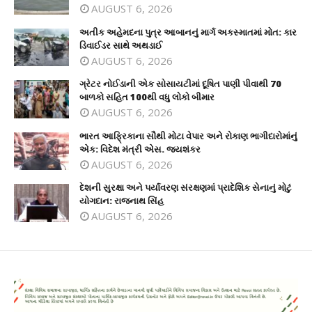
AUGUST 6, 2026
અતીક અહેમદના પુત્ર આબાનનું માર્ગ અકસ્માતમાં મોત: કાર
ડિવાઈડર સાથે અથડાઈ
AUGUST 6, 2026
ગ્રેટર નોઈડાની એક સોસાયટીમાં દૂષિત પાણી પીવાથી 70
બાળકો સહિત 100થી વધુ લોકો બીમાર
AUGUST 6, 2026
ભારત આફ્રિકાના સૌથી મોટા વેપાર અને રોકાણ ભાગીદારોમાંનું
એક: વિદેશ મંત્રી એસ. જયશંકર
AUGUST 6, 2026
દેશની સુરક્ષા અને પર્યાવરણ સંરક્ષણમાં પ્રાદેશિક સેનાનું મોટું
યોગદાન: રાજનાથ સિંહ
AUGUST 6, 2026