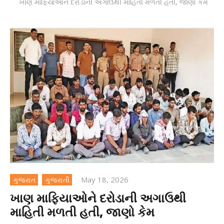
ખાણ માફિયાઓને દરોડાની અગાઉથી માહિતી મળતી હતી, જાણો કેમ
May 18, 2026
ગુજરાત
ગુજરાતી
ખાણ માફિયાઓને દરોડાની અગાઉથી
માહિતી મળતી હતી, જાણો કેમ