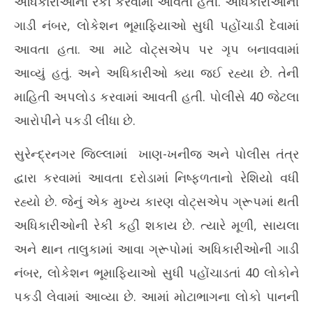
અધિકારીઓની રેકી કરવામાં આવતી હતી. અધિકારીઓની
20
ગાડી નંબર, લોકેશન ભૂમાફિયાઓ સુધી પહોંચાડી દેવામાં
આવતા હતા. આ માટે વોટ્સએપ પર ગૃપ બનાવવામાં
આવ્યું હતું. અને અધિકારીઓ ક્યા જઈ રહ્યા છે. તેની
માહિતી અપલોડ કરવામાં આવતી હતી. પોલીસે 40 જેટલા
આરોપીને પકડી લીધા છે.
સુરેન્દ્રનગર જિલ્લામાં ખાણ-ખનીજ અને પોલીસ તંત્ર
દ્વારા કરવામાં આવતા દરોડામાં નિષ્ફળતાનો રેશિયો વધી
રહ્યો છે. જેનું એક મુખ્ય કારણ વોટ્સએપ ગ્રૂપમાં થતી
અધિકારીઓની રેકી કહીં શકાય છે. ત્યારે મૂળી, સાયલા
અને થાન તાલુકામાં આવા ગ્રૂપોમાં અધિકારીઓની ગાડી
નંબર, લોકેશન ભૂમાફિયાઓ સુધી પહોંચાડતાં 40 લોકોને
પકડી લેવામાં આવ્યા છે. આમાં મોટાભાગના લોકો પાનની