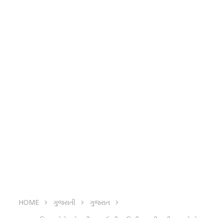
HOME
ગુજરાતી
ગુજરાત