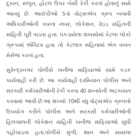
દૂકાન, સલૂન, હોટલ ઉપર બેસી રેકી કરતાં હોવાનું સામે
આવ્યું છે. આરોપીઓ 5-6 વોટ્સએપ ગ્રુપ બનાવી
અધિકારીઓની કારના નંબર, લોકેશન, રેઇડ સહિતની
માહિતી પૂરી પાડતા હતા. પકડાયેલા શખસોમાં કેટલા લોકો
ગ્રૂપમાં એક્ટિવ હતા. તો કેટલાક મહિનામાં એક વખત
મેસેજ કરતાં હતા.
સુરેન્દ્રનગર પોલીસે ખનીજ માફિયાઓ સામે કડક
કાર્યવાહી કરી છે. આ કાર્યવાહી દરમિયાન પોલીસ અને
સરકારી કર્મચારીઓની રેકી કરતા 40 શખ્સોની અટકાયત
કરવામાં આવી છે.આ શખ્સો 10થી વધુ વોટ્સએપ ગ્રુપનો
ઉપયોગ કરીને પોલીસ અને સરકારી કર્મચારીઓની
હિલચાલની લોકેશન માહિતી ખનીજ માફિયાઓ સુધી
પહોંચાડતા હતા.પોલીસે મુળી, થાન અને સાયલા