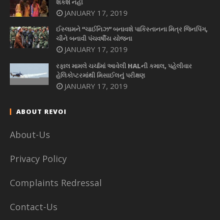
શકશે નહીં
JANUARY 17, 2019
ઈસ્લામને “ચાઈનિઝ” બનાવશે પાકિસ્તાનના મિત્ર જિનપિંગ,
ચીને બનાવી પંચવર્ષીય યોજના
JANUARY 17, 2019
રફાલ મામલે ચર્ચામાં આવેલી HALની કમાલ, પહેલીવાર
હેલિકોપ્ટરમાંથી મિસાઈલનું પરીક્ષણ
JANUARY 17, 2019
ABOUT REVOI
About-Us
Privacy Policy
Complaints Redressal
Contact-Us