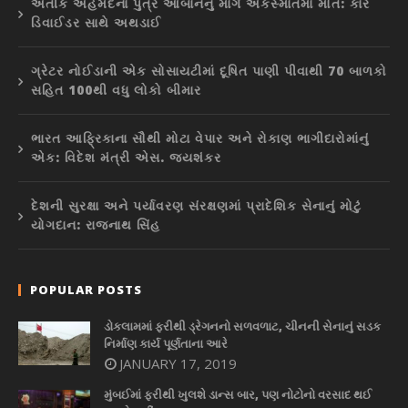
અતીક અહેમદના પુત્ર આબાનનું માર્ગ અકસ્માતમાં મોત: કાર
ડિવાઈડર સાથે અથડાઈ
ગ્રેટર નોઈડાની એક સોસાયટીમાં દૂષિત પાણી પીવાથી 70 બાળકો
સહિત 100થી વધુ લોકો બીમાર
ભારત આફ્રિકાના સૌથી મોટા વેપાર અને રોકાણ ભાગીદારોમાંનું
એક: વિદેશ મંત્રી એસ. જયશંકર
દેશની સુરક્ષા અને પર્યાવરણ સંરક્ષણમાં પ્રાદેશિક સેનાનું મોટું
યોગદાન: રાજનાથ સિંહ
POPULAR POSTS
ડોકલામમાં ફરીથી ડ્રેગનનો સળવળાટ, ચીનની સેનાનું સડક
નિર્માણ કાર્ય પૂર્ણતાના આરે
JANUARY 17, 2019
મુંબઈમાં ફરીથી ખુલશે ડાન્સ બાર, પણ નોટોનો વરસાદ થઈ