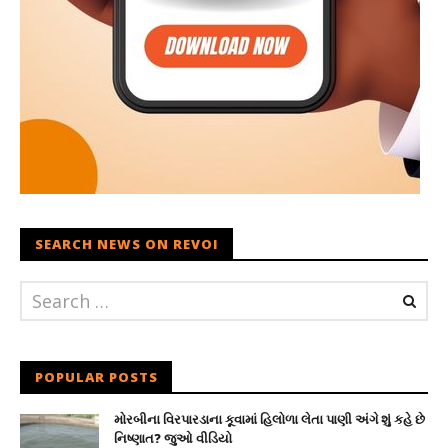
SEARCH NEWS ON REVOI
POPULAR POSTS
મોરબીના વિરપારડાના કૂવામાં હિલોળા લેતા પાણી અંગે શું કહે છે
નિષ્ણાત? જુઓ વીડિયો