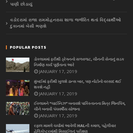
પાણી છોડાયું
વડોદરામાં રાજા રામમોહનરાય શાળા જર્જરિત થતાં વિદ્યાર્થીઓ
દુકાનમાં બેસી ભણશે
POPULAR POSTS
ડોકલામમાં ફરીથી ડ્રેગનનો સળવળાટ, ચીનની સેનાનું સડક
નિર્માણ કાર્ય પૂર્ણતાના આરે
JANUARY 17, 2019
મુંબઈમાં ફરીથી ખુલશે ડાન્સ બાર, પણ નોટોનો વરસાદ થઈ
શકશે નહીં
JANUARY 17, 2019
ઈસ્લામને “ચાઈનિઝ” બનાવશે પાકિસ્તાનના મિત્ર જિનપિંગ,
ચીને બનાવી પંચવર્ષીય યોજના
JANUARY 17, 2019
રફાલ મામલે ચર્ચામાં આવેલી HALની કમાલ, પહેલીવાર
હેલિકોપ્ટરમાંથી મિસાઈલનું પરીક્ષણ