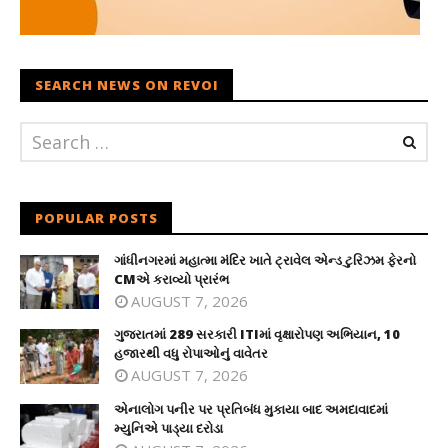
SEARCH NEWS ON REVOI
POPULAR POSTS
ગાંધીનગરમાં મહાત્મા મંદિર ખાતે ટ્રાવેલ એન્ડ ટુરિઝમ ફેરનો
CMએ કરાવ્યો પ્રારંભ
AUGUST 7, 2026
ગુજરાતમાં 289 સરકારી ITIમાં વૃક્ષારોપણ અભિયાન, 10
હજારથી વધુ રોપાઓનું વાવેતર
AUGUST 7, 2026
એનાલોગ પનીર પર પ્રતિબંધ મુકાયા બાદ અમદાવાદમાં
મ્યુનિએ પાડ્યા દરોડા