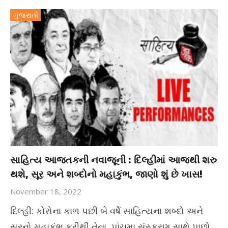
ગુજરાતી
સાહિત્ય આજતકની નવાજૂની : દિલ્હીમાં આજથી શરુ
થશે, સૂર અને શબ્દોનો મહાકુંભ, જાણો શું છે ખાસ!
November 18, 2022
દિલ્હી: કોરોના કાળ પછી બે વર્ષે સાહિત્યના શબ્દો અને
સૂરનો મહાકુંભ ફરીથી તેના પાંચમા સંસ્કરણ સાથે પાછો