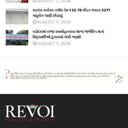
AUGUST 7, 2026
સરદાર સરોવર નર્મદા ડેમ 132.70 મીટર ભરાતા 3271
ક્યુસેક પાણી છોડાયું
AUGUST 7, 2026
વડોદરામાં રાજા રામમોહનરાય શાળા જર્જરિત થતાં
વિદ્યાર્થીઓ દુકાનમાં બેસી ભણશે
AUGUST 7, 2026