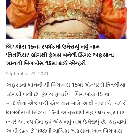
બિગબોસ 15ના સ્પર્ધકમાં ઉમેરાયું નવું નામ –
‘તિતલિયા’ સોંગથી ફેમસ બનેલી સિંગર અફસાના
ખાનની બિગબોસ 15મા થઈ એન્ટ્રી
September 23, 2021
અફસાના ખાનની થી બિગબોસ 15માં એન્ચટ્રી તિતલીયા
સોંગથી બની છે ફેમસ મુંબઈઃ- બિગ બોસ 15 ના
સ્પર્ધકોના એક પછી એક નામ સામે આવી રહ્યા છે, દર્શકો
બિગબોસની સિઝન 15ની આતુરતાથી રાહ જોઈ રહ્યા છે
ત્યારે આ સ્પર્ધોમાં હવે એક નવું નામ ઉમેરાયું છે,’ કહેવામાં
આવી રહ્યું છે પંજાબી ગાયિકા અફસાના ખાન બિગબોસ