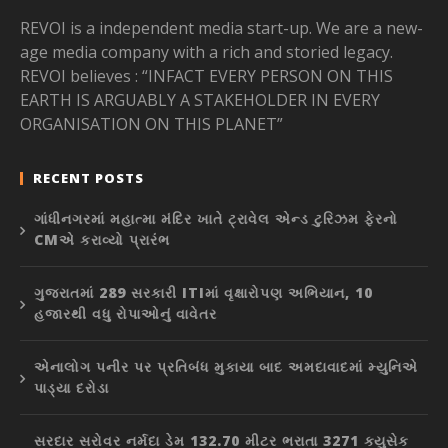
REVOI is a independent media start-up. We are a new-
age media company with a rich and storied legacy.
REVOI believes : “INFACT EVERY PERSON ON THIS
EARTH IS ARGUABLY A STAKEHOLDER IN EVERY
ORGANISATION ON THIS PLANET”
RECENT POSTS
ગાંધીનગરમાં મહાત્મા મંદિર ખાતે ટ્રાવેલ એન્ડ ટુરિઝમ ફેરનો
CMએ કરાવ્યો પ્રારંભ
ગુજરાતમાં 289 સરકારી ITIમાં વૃક્ષારોપણ અભિયાન, 10
હજારથી વધુ રોપાઓનું વાવેતર
એનાલોગ પનીર પર પ્રતિબંધ મુકાયા બાદ અમદાવાદમાં મ્યુનિએ
પાડ્યા દરોડા
સરદાર સરોવર નર્મદા ડેમ 132.70 મીટર ભરાતા 3271 ક્યુસેક