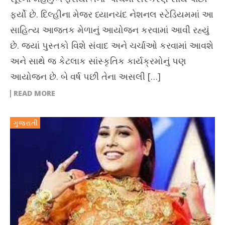
ફર્યો છે. દિલ્હીના મેજર ધ્યાનચંદ નેશનલ સ્ટેડિયમમાં આ
સાહિત્ય આજતક મેળાનું આયોજન કરવામાં આવી રહ્યું
છે. જ્યાં પુસ્તકો વિશે સંવાદ અને ચર્ચાઓ કરવામાં આવશે
અને સાથે જ કેટલાક સાંસ્કૃતિક કાર્યક્રમોનું પણ
આયોજન છે. બે વર્ષ પછી તેના અસલી […]
READ MORE
ગુજરાતી