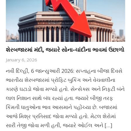
શેરબજારમાં મંદી, જ્યારે સોના-ચાંદીના ભાવમાં ઉછાળો
January 6, 2026
નવી દિલ્હી, 6 જાન્યુઆરી 2026: સપ્તાહના બીજા દિવસે
ભારતીય શેરબજારમાં પ્રોફિટ બુકિંગ અને વેચવાલીના
કારણે ઘટાડો જોવા મળ્યો હતો. સેન્સેક્સ અને નિફ્ટી બંને
લાલ નિશાન સાથે બંધ રહ્યાં હતા. જ્યારે બીજી તરફ
કિંમતી ધાતુઓના ભાવ આસમાને પહોંચ્યા છે. બજારમાં
આજે મિશ્ર પ્રતિસાદ જોવા મળ્યો હતો. મેટલ શેરોમાં
સારી તેજી જોવા મળી હતી, જ્યારે ઓઈલ અને […]