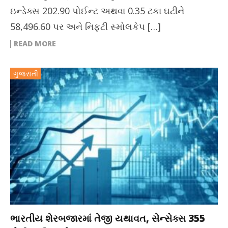
ઇન્ડેક્સ 202.90 પોઈન્ટ અથવા 0.35 ટકા ઘટીને
58,496.60 પર અને નિફ્ટી સ્મોલકેપ […]
READ MORE
ગુજરાતી
ભારતીય શેરબજારમાં તેજી યથાવત, સેન્સેક્સ 355