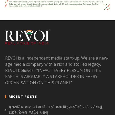
REVOI is a independent media start-up. We are a new-
age media company with a rich and storied legacy.
REVOI believes : “INFACT EVERY PERSON ON THIS
EARTH IS ARGUABLY A STAKEHOLDER IN EVERY
ORGANISATION ON THIS PLANET”
RECENT POSTS
પ્રાથમિક શાળાઓના ધો. 3થી 8ના વિદ્યાર્થીઓ માટે પરીક્ષાનું
ટાઈમ ટેબલ જાહેર કરાયું