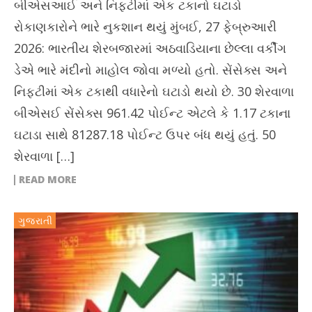
બીએસઆઈ અને નિફ્ટીમાં એક ટકાનો ઘટાડો
રોકાણકારોને ભારે નુકશાન થયું મુંબઈ, 27 ફેબ્રુઆરી
2026: ભારતીય શેરબજારમાં અઠવાડિયાના છેલ્લા વર્કીંગ
ડેએ ભારે મંદીનો માહોલ જોવા મળ્યો હતો. સેંસેક્સ અને
નિફ્ટીમાં એક ટકાથી વધારેનો ઘટાડો થયો છે. 30 શેરવાળા
બીએસઈ સેંસેક્સ 961.42 પોઈન્ટ એટલે કે 1.17 ટકાના
ઘટાડા સાથે 81287.18 પોઈન્ટ ઉપર બંધ થયું હતું. 50
શેરવાળા […]
READ MORE
ગુજરાતી