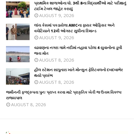
પ્રાથમિક શાળાઓના ધો. 3થી 8ના વિદ્યાર્થીઓ માટે પરીક્ષાનું
ટાઈમ ટેબલ જાહેર કરાયું
AUGUST 9, 2026
લાંચ કેસમાં પકડાયેલા AMCના ફાયર ઓફિસર અને
વચેટિયાને 12મી ઓગસ્ટ સુધીના રિમાન્ડ
AUGUST 9, 2026
વઢવાણના નગરા ગામે નદીમાં નહાવા પડેલા 4 યુવાનોના ડૂબી
જતા મોત
AUGUST 8, 2026
હીલ સ્ટેશન સાપુતારા ખાતે મોન્સુન ફેસ્ટિવલનો દબદબાભેર
થયો પ્રારંભ
AUGUST 8, 2026
જમીનની ફળદ્રુપતા પુનઃ પ્રાપ્ત કરવા માટે પ્રાકૃતિક ખેતી જ ઉત્તમ વિકલ્પઃ
રાજ્યપાલ
AUGUST 8, 2026