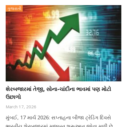
ગુજરાતી
શેરબજારમાં તેજી, સોના-ચાંદીના ભાવમાં પણ મોટો
ઉછાળો
March 17, 2026
મુંબઈ, 17 માર્ચ 2026: સપ્તાહના બીજા ટ્રેડિંગ દિવસે
ભારતીય શેરબજારમાં મજબૂત શરૂઆત જોવા મળી છે.