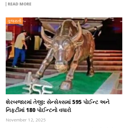
READ MORE
ગુજરાતી
શેરબજારમાં તેજી: સેન્સેક્સમાં 595 પોઈન્ટ અને
નિફ્ટીમાં 180 પોઈન્ટનો વધારો
November 12, 2025