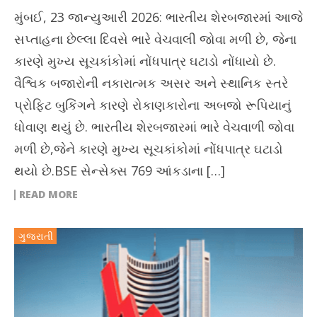
મુંબઈ, 23 જાન્યુઆરી 2026: ભારતીય શેરબજારમાં આજે
સપ્તાહના છેલ્લા દિવસે ભારે વેચવાલી જોવા મળી છે, જેના
કારણે મુખ્ય સૂચકાંકોમાં નોંધપાત્ર ઘટાડો નોંધાયો છે.
વૈશ્વિક બજારોની નકારાત્મક અસર અને સ્થાનિક સ્તરે
પ્રોફિટ બુકિંગને કારણે રોકાણકારોના અબજો રૂપિયાનું
ધોવાણ થયું છે. ભારતીય શેરબજારમાં ભારે વેચવાળી જોવા
મળી છે,જેને કારણે મુખ્ય સૂચકાંકોમાં નોંધપાત્ર ઘટાડો
થયો છે.BSE સેન્સેક્સ 769 આંકડાના […]
READ MORE
ગુજરાતી