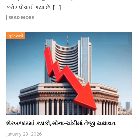
કરોડ ધોવાઈ ગયા છે. […]
READ MORE
ગુજરાતી
શેરબજારમાં કડાકો,સોના-ચાંદીમાં તેજી યથાવત
January 23, 2026