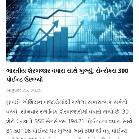
ભારતીય શેરબજાર વધારા સાથે ખુલ્યું, સેન્સેક્સ 300
પોઈન્ટ ઉછળ્યો
August 25, 2025
મુંબઈઃ એશિયન બજારોમાંથી મળેલા સકારાત્મક સંકેતો
વચ્ચે, સોમવારે સ્થાનિક શેરબજારોમાં વધારો થયો છે. 30
શેરો ધરાવતો BSE સેન્સેક્સ 194.21 પોઈન્ટના વધારા સાથે
81,501.06 પોઈન્ટ પર ખુલ્યો અને 300 થી વધુ પોઈન્ટ