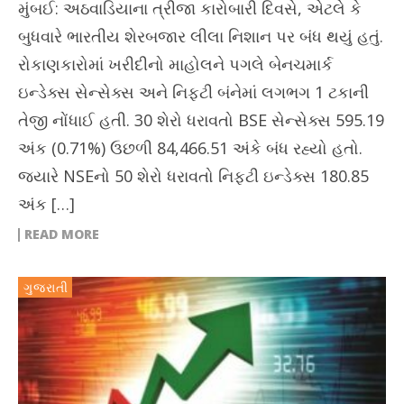
મુંબઈ: અઠવાડિયાના ત્રીજા કારોબારી દિવસે, એટલે કે
બુધવારે ભારતીય શેરબજાર લીલા નિશાન પર બંધ થયું હતું.
રોકાણકારોમાં ખરીદીનો માહોલને પગલે બેનચમાર્ક
ઇન્ડેક્સ સેન્સેક્સ અને નિફ્ટી બંનેમાં લગભગ 1 ટકાની
તેજી નોંધાઈ હતી. 30 શેરો ધરાવતો BSE સેન્સેક્સ 595.19
અંક (0.71%) ઉછળી 84,466.51 અંકે બંધ રહ્યો હતો.
જ્યારે NSEનો 50 શેરો ધરાવતો નિફ્ટી ઇન્ડેક્સ 180.85
અંક […]
READ MORE
ગુજરાતી