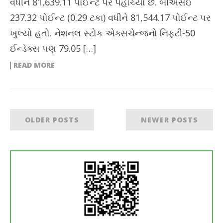
વધીને 81,639.11 પોઈન્ટ પર પહોંચ્યો છે. બીએસઈ
237.32 પોઈન્ટ (0.29 ટકા) વધીને 81,544.17 પોઈન્ટ પર
ખુલ્યો હતો. નેશનલ સ્ટોક એક્સચેન્જનો નિફ્ટી-50
ઈન્ડેક્સ પણ 79.05 […]
READ MORE
OLDER POSTS
NEWER POSTS