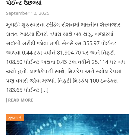
પોઈન્ટ ઉછળ્યો
September 12, 2025
મુંબઈઃ શુક્રવારના ટ્રેડિંગ સેશનમાં ભારતીય શેરબજાર
સતત આઠમા દિવસે વધારા સાથે બંધ થયું. બજારમાં
સર્વાંગી ખરીદી જોવા મળી. સેન્સેક્સ 355.97 પોઈન્ટ
અથવા 0.44 ટકા વધીને 81,904.70 પર અને નિફ્ટી
108.50 પોઈન્ટ અથવા 0.43 ટકા વધીને 25,114 પર બંધ
થયો હતો. લાર્જકેપની સાથે, મિડકેપ અને સ્મોલકેપમાં
પણ વધારો જોવા મળ્યો. નિફ્ટી મિડકેપ 100 ઇન્ડેક્સ
183.65 પોઈન્ટ […]
READ MORE
ગુજરાતી