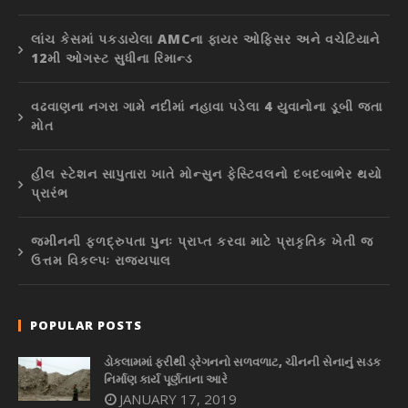
લાંચ કેસમાં પકડાયેલા AMCના ફાયર ઓફિસર અને વચેટિયાને
12મી ઓગસ્ટ સુધીના રિમાન્ડ
વઢવાણના નગરા ગામે નદીમાં નહાવા પડેલા 4 યુવાનોના ડૂબી જતા
મોત
હીલ સ્ટેશન સાપુતારા ખાતે મોન્સુન ફેસ્ટિવલનો દબદબાભેર થયો
પ્રારંભ
જમીનની ફળદ્રુપતા પુનઃ પ્રાપ્ત કરવા માટે પ્રાકૃતિક ખેતી જ
ઉત્તમ વિકલ્પઃ રાજ્યપાલ
POPULAR POSTS
ડોકલામમાં ફરીથી ડ્રેગનનો સળવળાટ, ચીનની સેનાનું સડક
નિર્માણ કાર્ય પૂર્ણતાના આરે
JANUARY 17, 2019