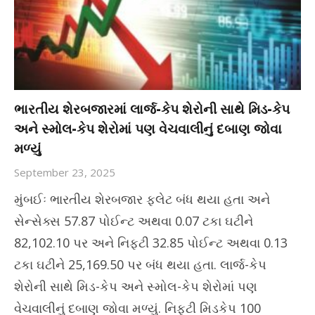
ભારતીય શેરબજારમાં લાર્જ-કેપ શેરોની સાથે મિડ-કેપ
અને સ્મોલ-કેપ શેરોમાં પણ વેચવાલીનું દબાણ જોવા
મળ્યું
September 23, 2025
મુંબઈઃ ભારતીય શેરબજાર ફ્લેટ બંધ થયા હતા અને
સેન્સેક્સ 57.87 પોઈન્ટ અથવા 0.07 ટકા ઘટીને
82,102.10 પર અને નિફ્ટી 32.85 પોઈન્ટ અથવા 0.13
ટકા ઘટીને 25,169.50 પર બંધ થયા હતા. લાર્જ-કેપ
શેરોની સાથે મિડ-કેપ અને સ્મોલ-કેપ શેરોમાં પણ
વેચવાલીનું દબાણ જોવા મળ્યું. નિફ્ટી મિડકેપ 100