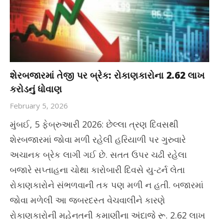
શેરબજારમાં તેજી પર બ્રેક: રોકાણકારોના 2.62 લાખ
કરોડનું ધોવાણ
February 5, 2026
મુંબઈ, 5 ફેબ્રુઆરી 2026: છેલ્લા ત્રણ દિવસથી
શેરબજારમાં જોવા મળી રહેલી હરિયાળી પર ગુરુવારે
અચાનક બ્રેક લાગી ગઈ છે. સતત ઉપર ચઢી રહેલા
બજારે સપ્તાહના ચોથા કારોબારી દિવસે યુ-ટર્ન લેતા
રોકાણકારોને સંભળવાની તક પણ મળી ન હતી. બજારમાં
જોવા મળેલી આ જબરદસ્ત વેચવાલીને કારણે
રોકાણકારોની મહેનતની કમાણીના અંદાજે રૂ. 2.62 લાખ