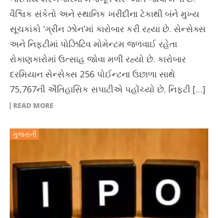
વૈશ્વિક સંકેતો અને સ્થાનિક ખરીદીના ટેકાથી બંને મુખ્ય
સૂચકાંકો ‘ગ્રીન ઝોન’માં કારોબાર કરી રહ્યા છે. સેન્સેક્સ
અને નિફ્ટીમાં પોઝિટિવ મોમેન્ટમ જળવાઈ રહેતા
રોકાણકારોમાં ઉત્સાહ જોવા મળી રહ્યો છે. કારોબાર
દરમિયાન સેન્સેક્સ 256 પોઈન્ટના ઉછાળા સાથે
75,767ની ઐતિહાસિક સપાટીએ પહોંચ્યો છે. નિફ્ટી […]
READ MORE
ગુજરાતી