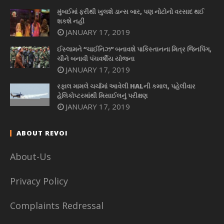
મુંબઈમાં ફરીથી ખુલશે ડાન્સ બાર, પણ નોટોનો વરસાદ થઈ
શકશે નહીં
JANUARY 17, 2019
ઈસ્લામને “ચાઈનિઝ” બનાવશે પાકિસ્તાનના મિત્ર જિનપિંગ,
ચીને બનાવી પંચવર્ષીય યોજના
JANUARY 17, 2019
રફાલ મામલે ચર્ચામાં આવેલી HALની કમાલ, પહેલીવાર
હેલિકોપ્ટરમાંથી મિસાઈલનું પરીક્ષણ
JANUARY 17, 2019
ABOUT REVOI
About-Us
Privacy Policy
Complaints Redressal