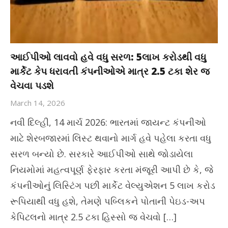
આઈપીઓ લાવવો હવે વધુ સરળ: 5લાખ કરોડથી વધુ
માર્કેટ કેપ ધરાવતી કંપનીઓએ માત્ર 2.5 ટકા શેર જ
વેચવા પડશે
March 14, 2026
નવી દિલ્હી, 14 માર્ચ 2026: ભારતમાં જાયન્ટ કંપનીઓ
માટે શેરબજારમાં લિસ્ટ થવાનો માર્ગ હવે પહેલા કરતા વધુ
સરળ બન્યો છે. સરકારે આઈપીઓ સાથે જોડાયેલા
નિયમોમાં મહત્વપૂર્ણ ફેરફાર કરતા મંજૂરી આપી છે કે, જે
કંપનીઓનું લિસ્ટિંગ પછી માર્કેટ વેલ્યુએશન 5 લાખ કરોડ
રૂપિયાથી વધુ હશે, તેમણે પબ્લિકને પોતાની પેઇડ-અપ
કેપિટલનો માત્ર 2.5 ટકા હિસ્સો જ વેચવો […]