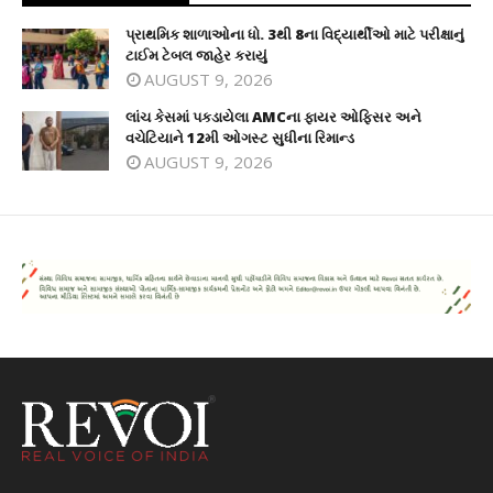
પ્રાથમિક શાળાઓના ધો. 3થી 8ના વિદ્યાર્થીઓ માટે પરીક્ષાનું
ટાઈમ ટેબલ જાહેર કરાયું
AUGUST 9, 2026
લાંચ કેસમાં પકડાયેલા AMCના ફાયર ઓફિસર અને
વચેટિયાને 12મી ઓગસ્ટ સુધીના રિમાન્ડ
AUGUST 9, 2026