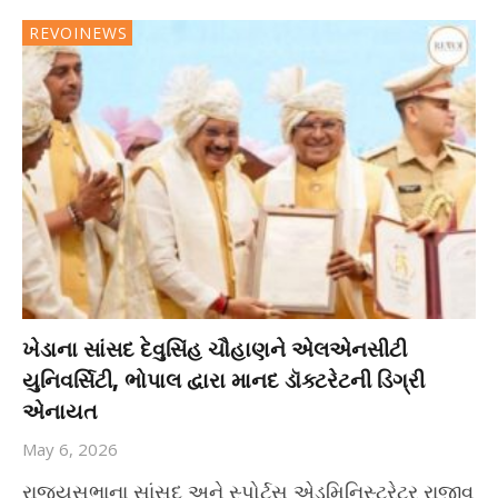
REVOINEWS
ખેડાના સાંસદ દેવુસિંહ ચૌહાણને એલએનસીટી
યુનિવર્સિટી, ભોપાલ દ્વારા માનદ ડૉક્ટરેટની ડિગ્રી
એનાયત
May 6, 2026
રાજ્યસભાના સાંસદ અને સ્પોર્ટ્સ એડમિનિસ્ટ્રેટર રાજીવ