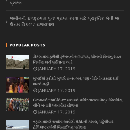
પ્રારંભ
જમીનની ફળદ્રુપતા પુનઃ પ્રાપ્ત કરવા માટે પ્રાકૃતિક ખેતી જ
ઉત્તમ વિકલ્પઃ રાજ્યપાલ
POPULAR POSTS
ડોકલામમાં ફરીથી ડ્રેગનનો સળવળાટ, ચીનની સેનાનું સડક
નિર્માણ કાર્ય પૂર્ણતાના આરે
JANUARY 17, 2019
મુંબઈમાં ફરીથી ખુલશે ડાન્સ બાર, પણ નોટોનો વરસાદ થઈ
શકશે નહીં
JANUARY 17, 2019
ઈસ્લામને “ચાઈનિઝ” બનાવશે પાકિસ્તાનના મિત્ર જિનપિંગ,
ચીને બનાવી પંચવર્ષીય યોજના
JANUARY 17, 2019
રફાલ મામલે ચર્ચામાં આવેલી HALની કમાલ, પહેલીવાર
હેલિકોપ્ટરમાંથી મિસાઈલનું પરીક્ષણ