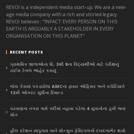
REVOI is a independent media start-up. We are a new-
age media company with a rich and storied legacy.
REVOI believes : “INFACT EVERY PERSON ON THIS
EARTH IS ARGUABLY A STAKEHOLDER IN EVERY
ORGANISATION ON THIS PLANET”
RECENT POSTS
પ્રાથમિક શાળાઓના ધો. 3થી 8ના વિદ્યાર્થીઓ માટે પરીક્ષાનું
ટાઈમ ટેબલ જાહેર કરાયું
લાંચ કેસમાં પકડાયેલા AMCના ફાયર ઓફિસર અને વચેટિયાને
12મી ઓગસ્ટ સુધીના રિમાન્ડ
વઢવાણના નગરા ગામે નદીમાં નહાવા પડેલા 4 યુવાનોના ડૂબી જતા
મોત
હીલ સ્ટેશન સાપુતારા ખાતે મોન્સુન ફેસ્ટિવલનો દબદબાભેર થયો