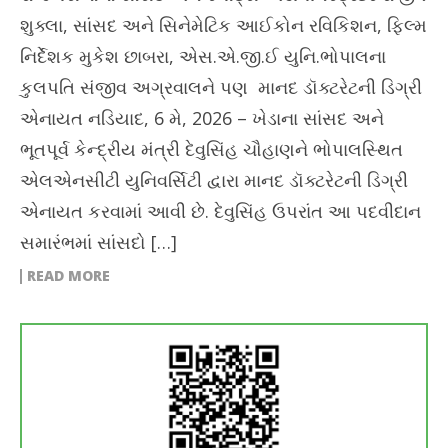
શુક્લા, સાંસદ અને સિનેમેટિક આઈકોન રવિકિશન, ફિલ્મ
નિર્દેશક મુકેશ છાબરા, એસ.એ.જી.ઈ યુનિ.ભોપાલના
કુલપતિ સંજીવ અગ્રવાલને પણ માનદ ડૉક્ટરેટની ડિગ્રી
એનાયત નડિયાદ, 6 મે, 2026 – ખેડાના સાંસદ અને
ભૂતપૂર્વ કેન્દ્રીય મંત્રી દેવુસિંહ ચૌહાણને ભોપાલસ્થિત
એલએનસીટી યુનિવર્સિટી દ્વારા માનદ ડૉક્ટરેટની ડિગ્રી
એનાયત કરવામાં આવી છે. દેવુસિંહ ઉપરાંત આ પદવીદાન
સમારંભમાં સાંસદો […]
READ MORE