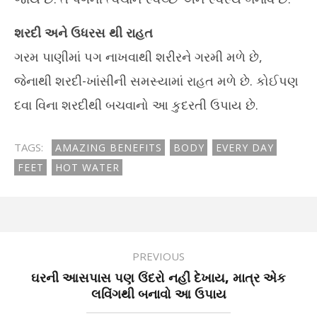
શરદી અને ઉધરસ થી રાહત
ગરમ પાણીમાં પગ નાખવાથી શરીરને ગરમી મળે છે,
જેનાથી શરદી-ખાંસીની સમસ્યામાં રાહત મળે છે. કોઈપણ
દવા વિના શરદીથી બચવાનો આ કુદરતી ઉપાય છે.
TAGS:
AMAZING BENEFITS
BODY
EVERY DAY
FEET
HOT WATER
PREVIOUS
ઘરની આસપાસ પણ ઉંદરો નહીં દેખાય, માત્ર એક
લવિંગથી બનાવો આ ઉપાય