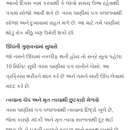
આખો દિવસ કામ કરવાથી કે લાંબો સમય ઉભા રહેવાથી
પગમાં સોજો આવી શકે છે. ગરમ પાણીમાં પગ પલાળવાથી
સોજા અને દુખાવામાં રાહત મળે છે. આ માટે તમે પાણીમાં
થોડું રોક મીઠું પણ ઉમેરી શકો છો.
ઊંઘની ગુણવત્તામાં સુધારો
જો તમને ઊંઘમાં તકલીફ થતી હોય તો રાત્રે સૂતા પહેલા
10 મિનિટ સુધી ગરમ પાણીમાં પગ રાખીને બેસો. આ
પ્રક્રિયા શરીરને શાંત કરે છે અને તમને સારી ઊંઘ લેવામાં
મદદ કરે છે.
ત્વચાના ચેપ અને મૃત ત્વચાથી છુટકારો મેળવો
ગરમ પાણીમાં પગ પલાળવાથી ત્વચાના છિદ્રો ખુલે છે,
જેના કારણે ગંદકી અને મૃત ત્વચા સરળતાથી દૂર થઈ
જાય છે. તે પગની ત્વચાને સ્વચ્છ અને સ્વસ્થ બનાવે છે.