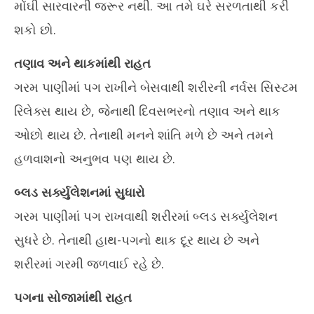
દરરોજ 10 મિનિટ ગરમ પાણીમાં પગ રાખીને બેસો, તમારા શરીરને મળશે
વ્ર
મોંઘી સારવારની જરૂર નથી. આ તમે ઘરે સરળતાથી કરી
6 અદ્ભુત ફાયદા
Ju
શકો છો.
June
2,
2,
20
તણાવ અને થાકમાંથી રાહત
2026
ગરમ પાણીમાં પગ રાખીને બેસવાથી શરીરની નર્વસ સિસ્ટમ
રિલેક્સ થાય છે, જેનાથી દિવસભરનો તણાવ અને થાક
ઓછો થાય છે. તેનાથી મનને શાંતિ મળે છે અને તમને
હળવાશનો અનુભવ પણ થાય છે.
બ્લડ સર્ક્યુલેશનમાં સુધારો
ગરમ પાણીમાં પગ રાખવાથી શરીરમાં બ્લડ સર્ક્યુલેશન
સુધરે છે. તેનાથી હાથ-પગનો થાક દૂર થાય છે અને
શરીરમાં ગરમી જળવાઈ રહે છે.
પગના સોજામાંથી રાહત