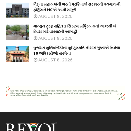
વિદ્યા સહાયકોની ભરતી પ્રકિયામાં સરકારની વચગાળાની
ફોર્મુલાને HCએ આપી મંજુરી
AUGUST 8, 2026
મોન્સુન ટ્રફ સહિત 3 સિસ્ટમ સક્રિય થતાં આજથી બે
દિવસ ભારે વરસાદની આગાહી
AUGUST 8, 2026
ગુજરાત યુનિવર્સિટીના પૂર્વ કૂલપતિ નીરજા ગુપ્તાએ નિમેલા
10 અધિકારીઓ સસ્પેન્ડ
AUGUST 8, 2026