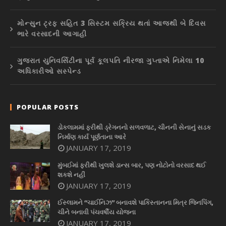
મોન્સુન ટ્રફ સહિત 3 સિસ્ટમ સક્રિય થતાં આજથી બે દિવસ
ભારે વરસાદની આગાહી
ગુજરાત યુનિવર્સિટીના પૂર્વ કૂલપતિ નીરજા ગુપ્તાએ નિમેલા 10
અધિકારીઓ સસ્પેન્ડ
POPULAR POSTS
ડોકલામમાં ફરીથી ડ્રેગનનો સળવળાટ, ચીનની સેનાનું સડક
નિર્માણ કાર્ય પૂર્ણતાના આરે
JANUARY 17, 2019
મુંબઈમાં ફરીથી ખુલશે ડાન્સ બાર, પણ નોટોનો વરસાદ થઈ
શકશે નહીં
JANUARY 17, 2019
ઈસ્લામને “ચાઈનિઝ” બનાવશે પાકિસ્તાનના મિત્ર જિનપિંગ,
ચીને બનાવી પંચવર્ષીય યોજના
JANUARY 17, 2019