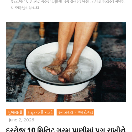
દરરોજ 10 મિનિટ ગરમ પાણીમાં પગ રાખીને બેસો, તમારા શરીરને મળશે
6 અદ્ભુત ફાયદા
ગુજરાતી
મહત્વની વાતો
સ્વાસ્થ્ય - આરોગ્ય
June 2, 2026
દરરોજ 10 મિનિટ ગરમ પાણીમાં પગ રાખીને