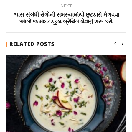
NEXT
શ્વાસ સંબંધી રોગોની સમસ્યામાંથી છુટકારો મેળવવા
આજે જ માઇન્ડફુલ બ્રેથિંગ લેવાનું શરૂ કરો
RELATED POSTS