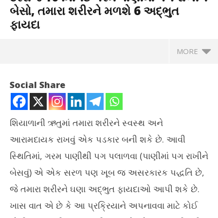
બેસો, તમારા શરીરને મળશે 6 અદ્ભુત
ફાયદા
MORE
Social Share
શિયાળાની ઋતુમાં તમારા શરીરને સ્વસ્થ અને
આરામદાયક રાખવું એક પડકાર બની શકે છે. આવી
સ્થિતિમાં, ગરમ પાણીથી પગ પલાળવા (પાણીમાં પગ રાખીને
બેસવું) એ એક સરળ પણ ખૂબ જ અસરકારક પદ્ધતિ છે,
જે તમારા શરીરને ઘણા અદ્ભુત ફાયદાઓ આપી શકે છે.
NOW VIEWING
ખાસ વાત એ છે કે આ પ્રક્રિયાને અપનાવવા માટે કોઈ