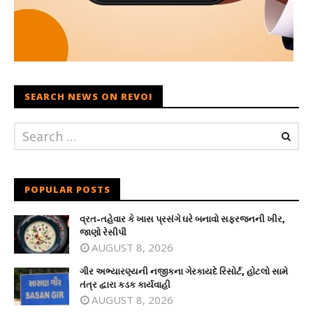
SEARCH NEWS ON REVOI
POPULAR POSTS
વ્રત-તહેવાર કે ખાસ પ્રસંગે ઘરે બનાવો સફરજનની ખીર,
જાણો રેસીપી
AUGUST 8, 2026
ગીર અભ્યારણ્યની નજીકના ગેરકાયદે રિસોર્ટ, હોટલો સામે
તંત્ર દ્વારા કડક કાર્યવાહી
AUGUST 8, 2026