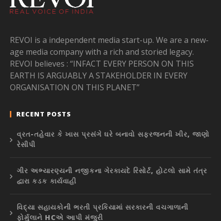
REVOI is a independent media start-up. We are a new-
age media company with a rich and storied legacy.
REVOI believes : “INFACT EVERY PERSON ON THIS
EARTH IS ARGUABLY A STAKEHOLDER IN EVERY
ORGANISATION ON THIS PLANET”
RECENT POSTS
વ્રત-તહેવાર કે ખાસ પ્રસંગે ઘરે બનાવો સફરજનની ખીર, જાણો
રેસીપી
ગીર અભ્યારણ્યની નજીકના ગેરકાયદે રિસોર્ટ, હોટલો સામે તંત્ર
દ્વારા કડક કાર્યવાહી
વિદ્યા સહાયકોની ભરતી પ્રકિયામાં સરકારની વચગાળાની
ફોર્મુલાને HCએ આપી મંજુરી